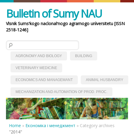
Bulletin of Sumy NAU
Vìsnik Sumsʹkogo nacìonalʹnogo agrarnogo unìversitetu [ISSN
2518-1246]
Search for:
AGRONOMY AND BIOLOGY
BUILDING
VETERINARY MEDICINE
ECONOMICS AND MANAGEMANT
ANIMAL HUSBANDRY
MECHANIZATION AND AUTOMATION OF PROD. PROC.
Home
»
Економіка і менеджмент
»
Category archives
"2014"