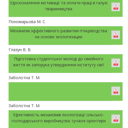
Удосконалення мотивації та оплати праці в галузі
тваринництва
Пономарьова М. С.
Механизм эффективного развития птицеводства
на основе экологизации
Глазун В. В.
Підготовка студентської молоді до сімейного
життя як запорука утвердження інституту сім’ї
Заболотна Т. М.
Заболотна Т. М.
Ефективність механізмів екологізації сільсько-
господарського виробництва: сучасні орієнтири