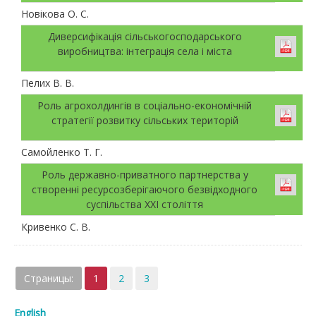
Новікова О. С.
Диверсифікація сільськогосподарського
виробництва: інтеграція села і міста
Пелих В. В.
Роль агрохолдингів в соціально-економічній
стратегії розвитку сільських територій
Самойленко Т. Г.
Роль державно-приватного партнерства у
створенні ресурсозберігаючого безвідходного
суспільства XXI століття
Кривенко С. В.
Страницы:
1
2
3
English