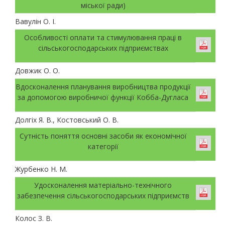
міської ради)
Вавулін О. І.
Особливості оплати та стимулювання праці в
сільськогосподарських підприємствах
Довжик О. О.
Вдосконалення планування виробництва продукції
за допомогою виробничої функції Кобба-Дугласа
Долгіх Я. В., Костовський О. В.
Сутність поняття основні засоби як економічної
категорії
Журбенко Н. М.
Удосконалення матеріально-технічного
забезпечення сільськогосподарських підприємств
Колос З. В.