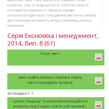
ВІДНОСИНИ
,
СІМ’Я
,
СТАЛЕ ЗЕМЛЕКОРИСТУВАННЯ
,
СТАЛИЙ
РОЗВИТОК
,
СТАН ТА ТЕНДЕНЦІЇ ГАЛУЗІ
,
СТРАТЕГІЯ
,
СУБ’ЄКТИ
ГОСПОДАРСЬКОЇ ДІЯЛЬНОСТІ
,
ТВЕРДЕ БІОПАЛИВО
СІЛЬСЬКОГОСПОДАРСЬКОГО ПОХОДЖЕННЯ
,
ФАКТИЧНО СПИСАНА
ДЕБІТОРСЬКАЗАБОРГОВАНІСТЬ
,
ФОНД ОПЛАТИПРАЦІ
,
ФУНКЦІЇ
УПРАВЛІННЯ
Серія Економіка і менеджмент,
2014, Вип. 8 (61)
Титул, зміст
Інвестиційна безпека України в період
євроїнтеграційних процесів
Затонацька Т. Г.
Сучасні тенденції та механізми інноваційного
розвитку галузі науки і освіти у вітчизняній і