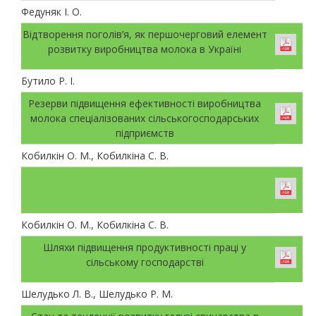
Федуняк І. О.
Відтворення поголів’я, як першочерговий елемент
розвитку виробництва молока в Україні
Бутило Р. І.
Резерви підвищення ефективності виробництва
молока спеціалізованих сільськогосподарських
підприємств
Кобилкін О. М., Кобилкіна С. В.
Кобилкін О. М., Кобилкіна С. В.
Шляхи підвищення продуктивності праці у
сільському господарстві
Шелудько Л. В., Шелудько Р. М.