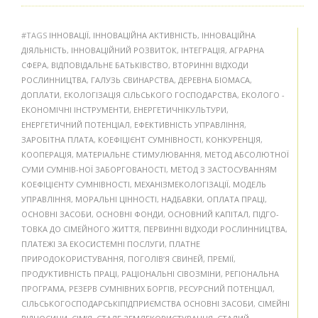
#TAGS
ІННОВАЦІЇ
,
ІННОВАЦІЙНА АКТИВНІСТЬ
,
ІННОВАЦІЙНА
ДІЯЛЬНІСТЬ
,
ІННОВАЦІЙНИЙ РОЗВИТОК
,
ІНТЕГРАЦІЯ
,
АГРАРНА
СФЕРА
,
ВІДПОВІДАЛЬНЕ БАТЬКІВСТВО
,
ВТОРИННІ ВІДХОДИ
РОСЛИННИЦТВА
,
ГАЛУЗЬ СВИНАРСТВА
,
ДЕРЕВНА БІОМАСА
,
ДОПЛАТИ
,
ЕКОЛОГІЗАЦІЯ СІЛЬСЬКОГО ГОСПОДАРСТВА
,
ЕКОЛОГО -
ЕКОНОМІЧНІ ІНСТРУМЕНТИ
,
ЕНЕРГЕТИЧНІКУЛЬТУРИ
,
ЕНЕРГЕТИЧНИЙ ПОТЕНЦІАЛ
,
ЕФЕКТИВНІСТЬ УПРАВЛІННЯ
,
ЗАРОБІТНА ПЛАТА
,
КОЕФІЦІЄНТ СУМНІВНОСТІ
,
КОНКУРЕНЦІЯ
,
КООПЕРАЦІЯ
,
МАТЕРІАЛЬНЕ СТИМУЛЮВАННЯ
,
МЕТОД АБСОЛЮТНОЇ
СУМИ СУМНІВ-НОЇ ЗАБОРГОВАНОСТІ
,
МЕТОД З ЗАСТОСУВАННЯМ
КОЕФІЦІЄНТУ СУМНІВНОСТІ
,
МЕХАНІЗМЕКОЛОГІЗАЦІЇ
,
МОДЕЛЬ
УПРАВЛІННЯ
,
МОРАЛЬНІ ЦІННОСТІ
,
НАДБАВКИ
,
ОПЛАТА ПРАЦІ
,
ОСНОВНІ ЗАСОБИ
,
ОСНОВНІ ФОНДИ
,
ОСНОВНИЙ КАПІТАЛ
,
ПІДГО-
ТОВКА ДО СІМЕЙНОГО ЖИТТЯ
,
ПЕРВИННІ ВІДХОДИ РОСЛИННИЦТВА
,
ПЛАТЕЖІ ЗА ЕКОСИСТЕМНІ ПОСЛУГИ
,
ПЛАТНЕ
ПРИРОДОКОРИСТУВАННЯ
,
ПОГОЛІВ’Я СВИНЕЙ
,
ПРЕМІЇ
,
ПРОДУКТИВНІСТЬ ПРАЦІ
,
РАЦІОНАЛЬНІ СІВОЗМІНИ
,
РЕГІОНАЛЬНА
ПРОГРАМА
,
РЕЗЕРВ СУМНІВНИХ БОРГІВ
,
РЕСУРСНИЙ ПОТЕНЦІАЛ
,
СІЛЬСЬКОГОСПОДАРСЬКІПІДПРИЄМСТВА ОСНОВНІ ЗАСОБИ
,
СІМЕЙНІ