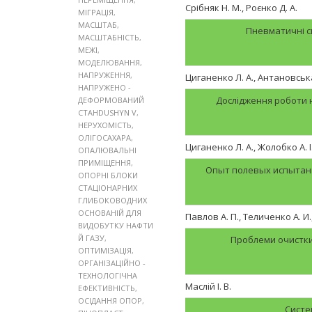
Срiбняк Н. М., Роєнко Д. А.
МІГРАЦІЯ
,
МАСШТАБ
,
Пневматичні с
МАСШТАБНІСТЬ
,
МЕЖІ
,
МОДЕЛЮВАННЯ
,
НАПРУЖЕННЯ
,
Циганенко Л. А., Антановська
НАПРУЖЕНО -
Дослідження роботи н
ДЕФОРМОВАНИЙ
СТАНDUSHYN V
,
НЕРУХОМІСТЬ
,
ОЛІГОСАХАРА
,
Циганенко Л. А., Жолобко А. І
ОПАЛЮВАЛЬНІ
ПРИМІЩЕННЯ
,
Опыт полевых испытан
ОПОРНІ БЛОКИ
СТАЦІОНАРНИХ
ГЛИБОКОВОДНИХ
ОСНОВАНІЙ ДЛЯ
Павлов А. П., Теличенко А. И
ВИДОБУТКУ НАФТИ
Й ГАЗУ
,
Проблеми очистки
ОПТИМІЗАЦІЯ
,
ОРГАНІЗАЦІЙНО -
ТЕХНОЛОГІЧНА
Маслій І. В.
ЕФЕКТИВНІСТЬ
,
ОСІДАННЯ ОПОР
,
Систе