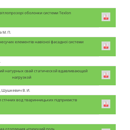
вітлопрозорі оболонки системи Texlon
 М. П.
есучих елементів навісної фасадної системи
.
ий натурных свай статической вдавливающей
нагрузкой
., Шушкевич В. И.
 стічних вод тваринницьких підприємств
ма отопления «греющий пол»