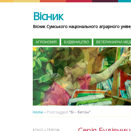
Вісник
Вісник Сумського національного аграрного уніве
АГРОНОМІЯ
БУДІВНИЦТВО
ВЕТЕРИНАРНА МЕ
Home
»
Post tagged
"бі – бетон"
Серія Будівницт
#TAGS
« ГРІЮЧА