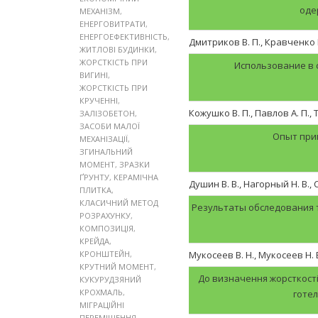
оде
МЕХАНІЗМ
,
ЕНЕРГОВИТРАТИ
,
ЕНЕРГОЕФЕКТИВНІСТЬ
,
Дмитриков В. П., Кравченко М
ЖИТЛОВІ БУДИНКИ
,
ЖОРСТКІСТЬ ПРИ
Использование в
ВИГИНІ
,
ЖОРСТКІСТЬ ПРИ
КРУЧЕННІ
,
Кожушко В. П., Павлов А. П., 
ЗАЛІЗОБЕТОН
,
ЗАСОБИ МАЛОЇ
Опыт при
МЕХАНІЗАЦІЇ
,
ЗГИНАЛЬНИЙ
МОМЕНТ
,
ЗРАЗКИ
ҐРУНТУ
,
КЕРАМІЧНА
Душин В. В., Нагорный Н. В., 
ПЛИТКА
,
КЛАСИЧНИЙ МЕТОД
Результаты обследования т
РОЗРАХУНКУ
,
КОМПОЗИЦІЯ
,
КРЕЙДА
,
КРОНШТЕЙН
,
Мукосеев В. Н., Мукосеев Н. В
КРУТНИЙ МОМЕНТ
,
До визначення жорсткості
КУКУРУДЗЯНИЙ
КРОХМАЛЬ
,
готел
МІГРАЦІЙНІ
ПЕРЕМІЩЕННЯ
,