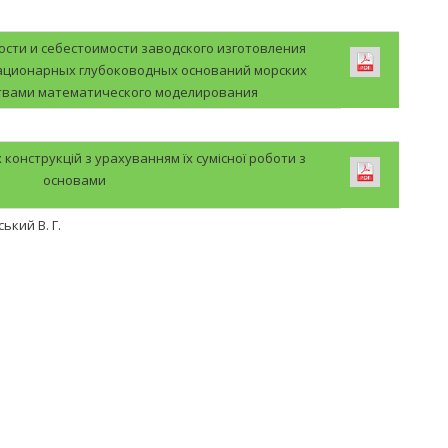
сти и себестоимости заводского изготовления
ационарных глубоководных оснований морских
твами математического моделирования
конструкцій з урахуванням їх сумісної роботи з
основами
ський В. Г.