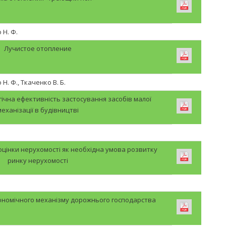
 Н. Ф.
Лучистое отопление
Н. Ф., Ткаченко В. Б.
ічна ефективність застосування засобів малої
механізації в будівництві
цінки нерухомості як необхідна умова розвитку
ринку нерухомості
ономічного механізму дорожнього господарства