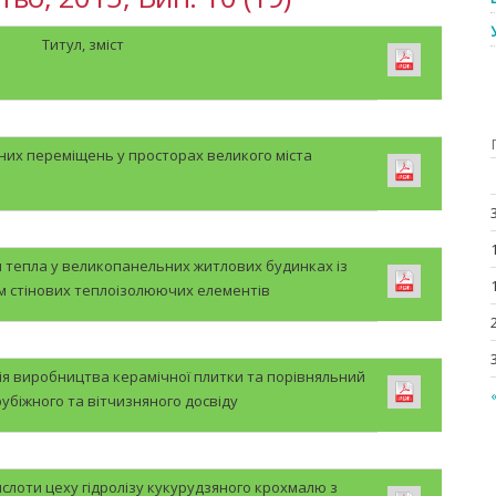
Титул, зміст
йних переміщень у просторах великого міста
тепла у великопанельних житлових будинках із
 стінових теплоізолюючих елементів
ія виробництва керамічної плитки та порівняльний
рубіжного та вітчизняного досвіду
ислоти цеху гідролізу кукурудзяного крохмалю з