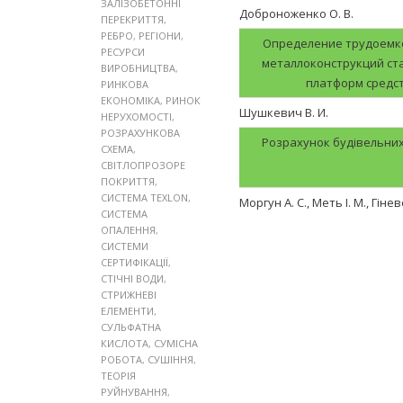
ЗАЛІЗОБЕТОННІ
Доброноженко О. В.
ПЕРЕКРИТТЯ
,
РЕБРО
,
РЕГІОНИ
,
Определение трудоемко
РЕСУРСИ
металлоконструкций ст
ВИРОБНИЦТВА
,
платформ средс
РИНКОВА
ЕКОНОМІКА
,
РИНОК
Шушкевич В. И.
НЕРУХОМОСТІ
,
РОЗРАХУНКОВА
Розрахунок будівельних 
СХЕМА
,
СВІТЛОПРОЗОРЕ
ПОКРИТТЯ
,
СИСТЕМА TEXLON
,
Моргун А. С., Меть І. М., Гінев
СИСТЕМА
ОПАЛЕННЯ
,
СИСТЕМИ
СЕРТИФІКАЦІЇ
,
СТІЧНІ ВОДИ
,
СТРИЖНЕВІ
ЕЛЕМЕНТИ
,
СУЛЬФАТНА
КИСЛОТА
,
СУМІСНА
РОБОТА
,
СУШІННЯ
,
ТЕОРІЯ
РУЙНУВАННЯ
,