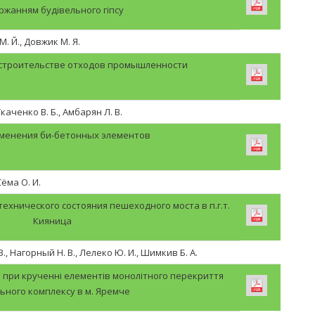
ржанням будівельного гіпсу
. Й., Довжик М. Я.
 строительстве отходов промышленности
Ткаченко В. Б., Амбарян Л. В.
менения би-бетонных элементов
Сёма О. И.
ехнического состояния пешеходного моста в п.г.т.
Кияница
., Нагорный Н. В., Лелеко Ю. И., Шимкив Б. А.
 при крученні елементів монолітного перекриття
ьного комплексу в м. Яремче