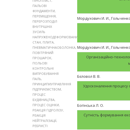
ПІНОПЛАСТ
,
ПАЛЬОВІ
ФУНДАМЕНТИ
,
ПЕРЕМІЩЕННЯ
,
Мордухович И. И., Гольченко
ПЕРЕРОЗПОДІЛ
ВНУТРІШНІХ
ЗУСИЛЬ
НАПРУЖЕНОДЕФОРМОВАНИЙ
СТАН
,
ПЛИТА
,
Мордухович И. И., Гольченко 
ПНЕВМАТИЧНАОБОЛОНКА
,
ПОВІТРЯНИЙ
Організаційно-технолог
ПРОШАРОК
,
ПОЛЬОВІ
КОНТРОЛЬНІ
ВИПРОБУВАННЯ
Бєловол В. В.
ПАЛЬ
,
ПРИНЦИПИУПРАВЛІННЯ
Удосконалення процесу о
ПІДПРИЄМСТВОМ
,
ПРОЦЕС
БУДІВНИЦТВА
,
ПРОЦЕС ОЦІНКИ
,
Богінська Л. О.
РЕАКЦІЯ ГІДРОЛІЗУ
,
Сутність формування ек
РЕАКЦІЯ
НЕЙТРАЛІЗАЦІЇ
,
РЕБРИСТІ