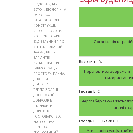
ПІДЛОГА »
,
БІ -
БЕТОН
,
БІОЛОГІЧНА
ОЧИСТКА
,
БАГАТОШАРОВІ
КОНСТРУКЦІЇ
,
БЕТОННІРОБОТИ
,
БОЛЬОВІ ТОЧКИ
,
Організація міграці
БУДІВЕЛЬНИЙ ГІПС
,
ВЕНТИЛЬОВАНИЙ
ФАСАД
,
ВИБІР
ВАРІАНТІВ
,
Височин І. А.
ВИПАЛЮВАННЯ
,
ГАРМОНІЗАЦІЯ
Перспектива збереження 
ПРОСТОРУ
,
ГЛИНА
,
використанням
ДЕКСТРИН
,
ДЕФЕКТИ
ТЕПЛОІЗОЛЯЦІЇ
,
Гвоздь В. С.
ДЕФОРМАЦІЇ
,
ДОБРОВІЛЬНІ
Енергозберігаюча технолог
СТАНДАРТИ
,
аналіз за
ДОРОЖНЄ
ГОСПОДАРСТВО
,
Гвоздь В. С., Білик С. Г.
ЕКОЛОГІЧНА
БЕЗПЕКА
,
Утилізація сульфатної к
ЕКОНОМІЧНИЙ