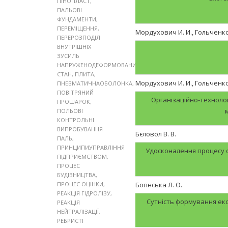
ПІНОПЛАСТ
,
ПАЛЬОВІ
ФУНДАМЕНТИ
,
ПЕРЕМІЩЕННЯ
,
Мордухович И. И., Гольченко
ПЕРЕРОЗПОДІЛ
ВНУТРІШНІХ
ЗУСИЛЬ
НАПРУЖЕНОДЕФОРМОВАНИЙ
СТАН
,
ПЛИТА
,
Мордухович И. И., Гольченко 
ПНЕВМАТИЧНАОБОЛОНКА
,
ПОВІТРЯНИЙ
Організаційно-технолог
ПРОШАРОК
,
ПОЛЬОВІ
КОНТРОЛЬНІ
ВИПРОБУВАННЯ
Бєловол В. В.
ПАЛЬ
,
ПРИНЦИПИУПРАВЛІННЯ
Удосконалення процесу о
ПІДПРИЄМСТВОМ
,
ПРОЦЕС
БУДІВНИЦТВА
,
ПРОЦЕС ОЦІНКИ
,
Богінська Л. О.
РЕАКЦІЯ ГІДРОЛІЗУ
,
Сутність формування ек
РЕАКЦІЯ
НЕЙТРАЛІЗАЦІЇ
,
РЕБРИСТІ