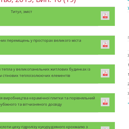
Титул, зміст
йних переміщень у просторах великого міста
тепла у великопанельних житлових будинках із
 стінових теплоізолюючих елементів
ія виробництва керамічної плитки та порівняльний
рубіжного та вітчизняного досвіду
ислоти цеху гідролізу кукурудзяного крохмалю з