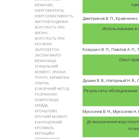
оде
МЕХАНІЗМ
,
ЕНЕРГОВИТРАТИ
,
ЕНЕРГОЕФЕКТИВНІСТЬ
,
Дмитриков В. П., Кравченко М
ЖИТЛОВІ БУДИНКИ
,
ЖОРСТКІСТЬ ПРИ
Использование в
ВИГИНІ
,
ЖОРСТКІСТЬ ПРИ
КРУЧЕННІ
,
Кожушко В. П., Павлов А. П., 
ЗАЛІЗОБЕТОН
,
ЗАСОБИ МАЛОЇ
Опыт при
МЕХАНІЗАЦІЇ
,
ЗГИНАЛЬНИЙ
МОМЕНТ
,
ЗРАЗКИ
ҐРУНТУ
,
КЕРАМІЧНА
Душин В. В., Нагорный Н. В., 
ПЛИТКА
,
КЛАСИЧНИЙ МЕТОД
Результаты обследования т
РОЗРАХУНКУ
,
КОМПОЗИЦІЯ
,
КРЕЙДА
,
КРОНШТЕЙН
,
Мукосеев В. Н., Мукосеев Н. В
КРУТНИЙ МОМЕНТ
,
До визначення жорсткості
КУКУРУДЗЯНИЙ
КРОХМАЛЬ
,
готел
МІГРАЦІЙНІ
ПЕРЕМІЩЕННЯ
,