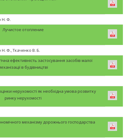
 Н. Ф.
Лучистое отопление
Н. Ф., Ткаченко В. Б.
ічна ефективність застосування засобів малої
механізації в будівництві
цінки нерухомості як необхідна умова розвитку
ринку нерухомості
ономічного механізму дорожнього господарства