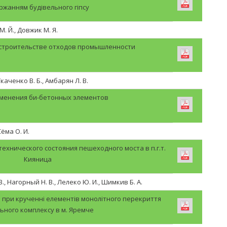
ржанням будівельного гіпсу
. Й., Довжик М. Я.
 строительстве отходов промышленности
Ткаченко В. Б., Амбарян Л. В.
менения би-бетонных элементов
Сёма О. И.
ехнического состояния пешеходного моста в п.г.т.
Кияница
., Нагорный Н. В., Лелеко Ю. И., Шимкив Б. А.
 при крученні елементів монолітного перекриття
ьного комплексу в м. Яремче