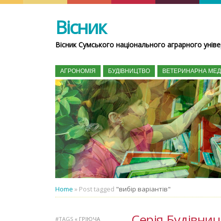
Вісник
Вісник Сумського національного аграрного уніве
АГРОНОМІЯ
БУДІВНИЦТВО
ВЕТЕРИНАРНА МЕ
Home
»
Post tagged
"вибір варіантів"
Серія Будівницт
#TAGS
« ГРІЮЧА