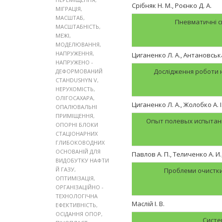
Срiбняк Н. М., Роєнко Д. А.
МІГРАЦІЯ
,
МАСШТАБ
,
Пневматичні с
МАСШТАБНІСТЬ
,
МЕЖІ
,
МОДЕЛЮВАННЯ
,
НАПРУЖЕННЯ
,
Циганенко Л. А., Антановська
НАПРУЖЕНО -
Дослідження роботи н
ДЕФОРМОВАНИЙ
СТАНDUSHYN V
,
НЕРУХОМІСТЬ
,
ОЛІГОСАХАРА
,
Циганенко Л. А., Жолобко А. І
ОПАЛЮВАЛЬНІ
ПРИМІЩЕННЯ
,
Опыт полевых испытан
ОПОРНІ БЛОКИ
СТАЦІОНАРНИХ
ГЛИБОКОВОДНИХ
ОСНОВАНІЙ ДЛЯ
Павлов А. П., Теличенко А. И
ВИДОБУТКУ НАФТИ
Й ГАЗУ
,
Проблеми очистки
ОПТИМІЗАЦІЯ
,
ОРГАНІЗАЦІЙНО -
ТЕХНОЛОГІЧНА
Маслій І. В.
ЕФЕКТИВНІСТЬ
,
ОСІДАННЯ ОПОР
,
Систе