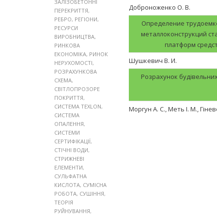
ЗАЛІЗОБЕТОННІ
Доброноженко О. В.
ПЕРЕКРИТТЯ
,
РЕБРО
,
РЕГІОНИ
,
Определение трудоемко
РЕСУРСИ
металлоконструкций ст
ВИРОБНИЦТВА
,
платформ средс
РИНКОВА
ЕКОНОМІКА
,
РИНОК
Шушкевич В. И.
НЕРУХОМОСТІ
,
РОЗРАХУНКОВА
Розрахунок будівельних 
СХЕМА
,
СВІТЛОПРОЗОРЕ
ПОКРИТТЯ
,
СИСТЕМА TEXLON
,
Моргун А. С., Меть І. М., Гінев
СИСТЕМА
ОПАЛЕННЯ
,
СИСТЕМИ
СЕРТИФІКАЦІЇ
,
СТІЧНІ ВОДИ
,
СТРИЖНЕВІ
ЕЛЕМЕНТИ
,
СУЛЬФАТНА
КИСЛОТА
,
СУМІСНА
РОБОТА
,
СУШІННЯ
,
ТЕОРІЯ
РУЙНУВАННЯ
,