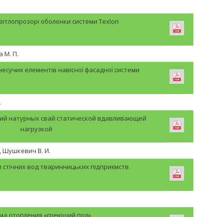
вітлопрозорі оболонки системи Texlon
 М. П.
есучих елементів навісної фасадної системи
.
ий натурных свай статической вдавливающей
нагрузкой
., Шушкевич В. И.
 стічних вод тваринницьких підприємств
ма отопления «греющий пол»