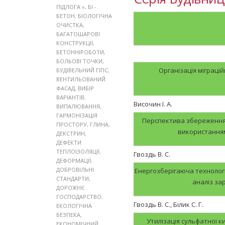
ПІДЛОГА »
,
БІ -
БЕТОН
,
БІОЛОГІЧНА
ОЧИСТКА
,
БАГАТОШАРОВІ
КОНСТРУКЦІЇ
,
БЕТОННІРОБОТИ
,
БОЛЬОВІ ТОЧКИ
,
Організація міграці
БУДІВЕЛЬНИЙ ГІПС
,
ВЕНТИЛЬОВАНИЙ
ФАСАД
,
ВИБІР
ВАРІАНТІВ
,
Височин І. А.
ВИПАЛЮВАННЯ
,
ГАРМОНІЗАЦІЯ
Перспектива збереження 
ПРОСТОРУ
,
ГЛИНА
,
використанням
ДЕКСТРИН
,
ДЕФЕКТИ
ТЕПЛОІЗОЛЯЦІЇ
,
Гвоздь В. С.
ДЕФОРМАЦІЇ
,
ДОБРОВІЛЬНІ
Енергозберігаюча технолог
СТАНДАРТИ
,
аналіз за
ДОРОЖНЄ
ГОСПОДАРСТВО
,
Гвоздь В. С., Білик С. Г.
ЕКОЛОГІЧНА
БЕЗПЕКА
,
Утилізація сульфатної к
ЕКОНОМІЧНИЙ