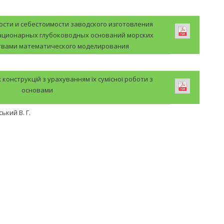
сти и себестоимости заводского изготовления
ационарных глубоководных оснований морских
твами математического моделирования
конструкцій з урахуванням їх сумісної роботи з
основами
ський В. Г.