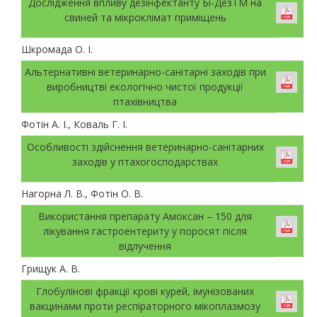
Дослідження впливу дезінфектанту Бі-ДезТМ на
свиней та мікроклімат приміщень
Шкромада О. І.
Альтернативні ветеринарно-санітарні заходів при
виробництві екологічно чистої продукції
птахівництва
Фотін А. І., Коваль Г. І.
Особливості здійснення ветеринарно-санітарних
заходів у птахогосподарствах
Нагорна Л. В., Фотін О. В.
Використання препарату Амоксан – 150 для
лікування гастроентериту у поросят після
відлучення
Грищук А. В.
Глобулінові фракції крові курей, імунізованих
вакцинами проти респіраторного мікоплазмозу