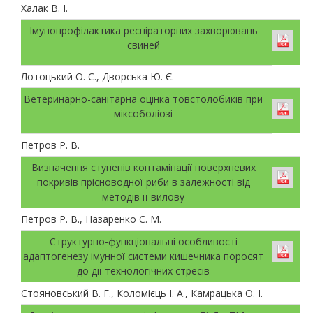
Халак В. І.
Імунопрофілактика респіраторних захворювань
свиней
Лотоцький О. С., Дворська Ю. Є.
Ветеринарно-санітарна оцінка товстолобиків при
міксоболіозі
Петров Р. В.
Визначення ступенів контамінації поверхневих
покривів прісноводної риби в залежності від
методів її вилову
Петров Р. В., Назаренко С. М.
Структурно-функціональні особливості
адаптогенезу імунної системи кишечника поросят
до дії технологічних стресів
Стояновський В. Г., Коломієць І. А., Камрацька О. І.