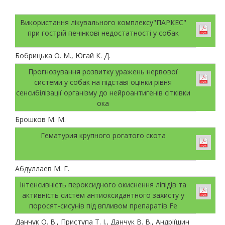
Використання лікувального комплексу"ПАРКЕС"
при гострій печінкові недостатності у собак
Бобрицька О. М., Югай К. Д.
Прогнозування розвитку уражень нервової
системи у собак на підставі оцінки рівня
сенсибілізації організму до нейроантигенів сітківки
ока
Брошков М. М.
Гематурия крупного рогатого скота
Абдуллаев М. Г.
Інтенсивність пероксидного окиснення ліпідів та
активність систем антиоксидантного захисту у
поросят-сисунів під впливом препаратів Fe
Данчук О. В., Приступа Т. І., Данчук В. В., Андріїшин