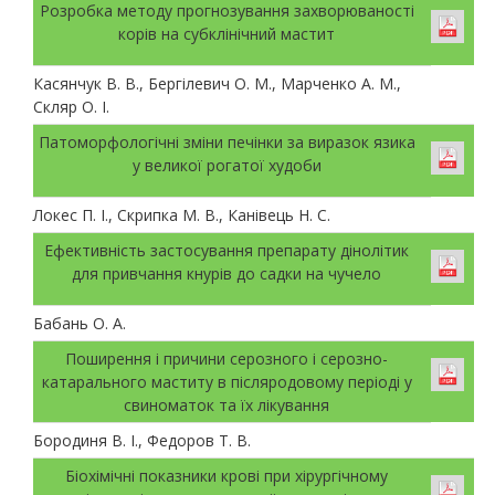
Розробка методу прогнозування захворюваності
корів на субклінічний мастит
Касянчук В. В., Бергілевич О. М., Марченко А. М.,
Скляр О. І.
Патоморфологічні зміни печінки за виразок язика
у великої рогатої худоби
Локес П. І., Скрипка М. В., Канівець Н. С.
Ефективність застосування препарату дінолітик
для привчання кнурів до садки на чучело
Бабань О. А.
Поширення і причини серозного і серозно-
катарального маститу в післяродовому періоді у
свиноматок та їх лікування
Бородиня В. І., Федоров Т. В.
Біохімічні показники крові при хірургічному