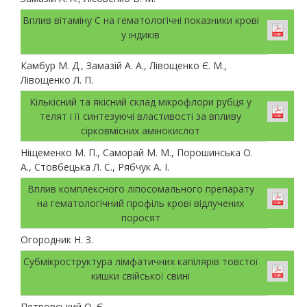
Вплив вітаміну С на гематологічні показники крові
у індиків
Камбур М. Д., Замазій А. А., Лівощенко Є. М.,
Лівощенко Л. П.
Кількісний та якісний склад мікрофлори рубця у
телят і її синтезуючі властивості за впливу
сірковмісних амінокислот
Ніщеменко М. П., Саморай М. М., Порошинська О.
А., Стовбецька Л. С., Рябчук А. І.
Вплив комплексного ліпосомального препарату
на гематологічний профіль крові відлучених
поросят
Огородник Н. З.
Субмікроструктура лімфатичних капілярів товстої
кишки свійської свині
Петровський О. Є.