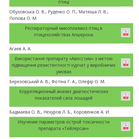
птиці
Обуховська О. В., Руденко О. П., Матюша Л. В.,
Попова О. М.
Респираторный микоплазмоз птиц в
птицехозяйствах Апшерона
Агаев А. А.
Використання препарату «Авесстим» з метою
підвищення резистентності курчат у виробничих
умовах
Березовський А. В., Фотіна Г. А., Олефір О. М.
Корреляционный анализ диагностических
показателей сапа лошадей
Бадмаева О. В., Нехуров Л. Б., Коровенков А. И.
Изучение параметров острой токсичности
препарата «Тейлерсан»