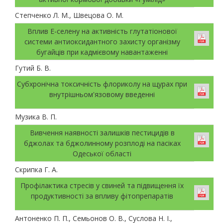
Степченко Л. М., Швецова О. М.
Вплив Е-селену на активність глутатіонової
системи антиоксидантного захисту організму
бугайців при кадмієвому навантаженні
Гутий Б. В.
Субхронічна токсичність флориколу на щурах при
внутрішньом'язовому введенні
Музика В. П.
Вивчення наявності залишків пестицидів в
бджолах та бджолинному розплоді на пасіках
Одеської області
Скрипка Г. А.
Профілактика стресів у свиней та підвищення їх
продуктивності за впливу фітопрепаратів
Антоненко П. П., Семьонов О. В., Суслова Н. І.,