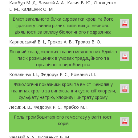
Камбур М. Д., Замазій А. А., Касич В. Ю., Лівощенко
Е. М., Калашник О. М.
Вміст загального білка сироватки крові та його
фракцій у свиней різних типів вищої нервової
діяльності за впливу біологічного подразника
Карповський В. І., Трокоз А. В., Трокоз В. О.
Ліпідний склад окремих тканин медоносних бджіл з
пасік розміщених в умовах традиційного та
органічного виробництва
Ковальчук І. І., Федорук Р. С., Романів Л. І.
Фізіологічні показники крові та вміст фенолів у
тканинах кролів за випоювання суспензії хлорели,
сульфату натрію, хлориду і цитрату хрому
Лесик Я. В., Федорук Р. С., Храбко М. І.
Роль тромбоцитарного гемостазу у вагітності
корів
Замазій А. А., Лісовенко В. М.