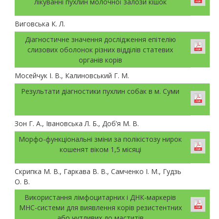
лікуванні пухлин молочної залози кішок
Виговська К. Л.
Діагностичне значення дослідження епітелію
слизових оболонок різних відділів статевих
органів корів
Мосейчук І. В., Калиновський Г. М.
Результати діагностики пухлин собак в м. Суми
Зон Г. А., Івановська Л. Б., Доб’я М. В.
Морфо-функціональні зміни за полікістозу нирок
кошенят віком 1,5 місяці
Скрипка М. В., Гаркава В. В., Самченко І. М., Гудзь
О. В.
Використання лімфоцитарних і ДНК-маркерів
МНС-системи для виявлення корів резистентних
або чутливих до маститів