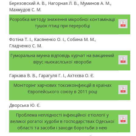
Березовский А. В., Нагорная Л. В., Муминов А. М.,
Махмудов С. М.
Розробка методу зниження мікробної контамінації
тушок птиці при переробці
Фотіна Т. І., Касяненко О. І., Собина М. М.,
Гладченко С. М.
Гуморальна імунна відповідь курчат на вакцинний
вірус ньюкаслської хвороби
Гаркава В. В., Гарагуля Г. І., Ахтєєва О. Є.
Моніторінг харчових токсикоінфекцій в країнах
Європейського союзу в 2011 році
Дворська Ю. Є.
Проблема неплідності інфекційної етіології у
великої рогатої худоби в господарствах Одеської
області та засоби і заходи боротьби з нею