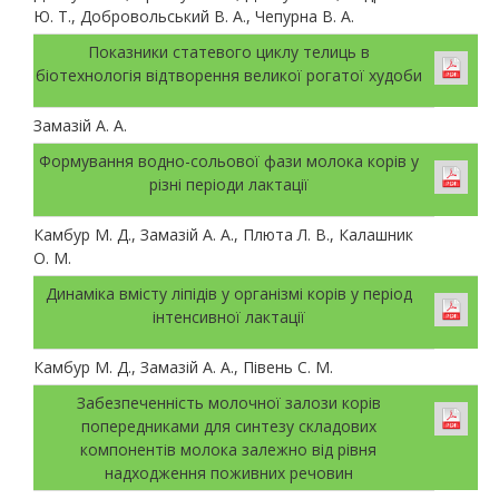
Ю. Т., Добровольський В. А., Чепурна В. А.
Показники статевого циклу телиць в
біотехнологія відтворення великої рогатої худоби
Замазій А. А.
Формування водно-сольової фази молока корів у
різні періоди лактації
Камбур М. Д., Замазій А. А., Плюта Л. В., Калашник
О. М.
Динаміка вмісту ліпідів у організмі корів у період
інтенсивної лактації
Камбур М. Д., Замазій А. А., Півень С. М.
Забезпеченність молочної залози корів
попередниками для синтезу складових
компонентів молока залежно від рівня
надходження поживних речовин