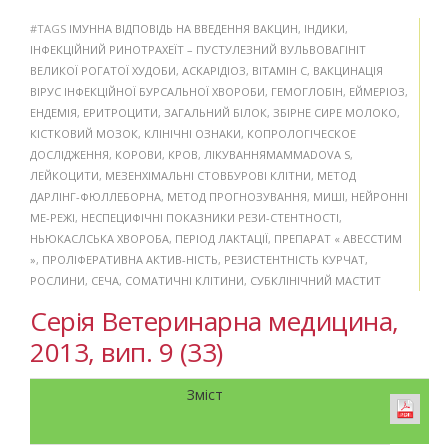
#TAGS
ІМУННА ВІДПОВІДЬ НА ВВЕДЕННЯ ВАКЦИН
,
ІНДИКИ
,
ІНФЕКЦІЙНИЙ РИНОТРАХЕЇТ – ПУСТУЛЕЗНИЙ ВУЛЬВОВАГІНІТ
ВЕЛИКОЇ РОГАТОЇ ХУДОБИ
,
АСКАРІДІОЗ
,
ВІТАМІН С
,
ВАКЦИНАЦІЯ
ВІРУС ІНФЕКЦІЙНОЇ БУРСАЛЬНОЇ ХВОРОБИ
,
ГЕМОГЛОБІН
,
ЕЙМЕРІОЗ
,
ЕНДЕМІЯ
,
ЕРИТРОЦИТИ
,
ЗАГАЛЬНИЙ БІЛОК
,
ЗБІРНЕ СИРЕ МОЛОКО
,
КІСТКОВИЙ МОЗОК
,
КЛІНІЧНІ ОЗНАКИ
,
КОПРОЛОГІЧЕСКОЕ
ДОСЛІДЖЕННЯ
,
КОРОВИ
,
КРОВ
,
ЛІКУВАННЯMAMMADOVA S
,
ЛЕЙКОЦИТИ
,
МЕЗЕНХІМАЛЬНІ СТОВБУРОВІ КЛІТНИ
,
МЕТОД
ДАРЛІНГ-ФЮЛЛЕБОРНА
,
МЕТОД ПРОГНОЗУВАННЯ
,
МИШІ
,
НЕЙРОННІ
МЕ-РЕЖІ
,
НЕСПЕЦИФІЧНІ ПОКАЗНИКИ РЕЗИ-СТЕНТНОСТІ
,
НЬЮКАСЛСЬКА ХВОРОБА
,
ПЕРІОД ЛАКТАЦІЇ
,
ПРЕПАРАТ « АВЕССТИМ
»
,
ПРОЛІФЕРАТИВНА АКТИВ-НІСТЬ
,
РЕЗИСТЕНТНІСТЬ КУРЧАТ
,
РОСЛИНИ
,
СЕЧА
,
СОМАТИЧНІ КЛІТИНИ
,
СУБКЛІНІЧНИЙ МАСТИТ
Серія Ветеринарна медицина,
2013, вип. 9 (33)
Зміст