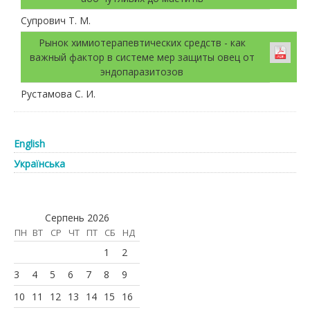
Супрович Т. М.
Рынок химиотерапевтических средств - как
важный фактор в системе мер защиты овец от
эндопаразитозов
Рустамова С. И.
English
Українська
Серпень 2026
ПН
ВТ
СР
ЧТ
ПТ
СБ
НД
1
2
3
4
5
6
7
8
9
10
11
12
13
14
15
16