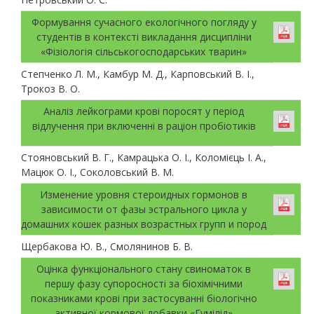
Формування сучасного екологічного погляду у
студентів в контексті викладання дисципліни
«Фізіологія сільськогосподарських тварин»
Степченко Л. М., Камбур М. Д., Карповський В. І.,
Трокоз В. О.
Аналіз лейкограми крові поросят у період
відлучення при включенні в раціон пробіотиків
Стояновський В. Г., Камрацька О. І., Коломієць І. А.,
Мацюк О. І., Соколовський В. М.
Изменение уровня стероидных гормонов в
зависимости от фазы эстрального цикла у
домашних кошек разных возрастных групп и пород
Щербакова Ю. В., Смолянинов Б. В.
Оцінка функціонального стану свиноматок в
першу фазу супоросності за біохімічними
показниками крові при застосуванні біологічно
активної кормової добавки «Гумілід»