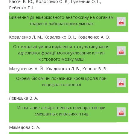
Кассіч В. Ю., Волосянко О. В., Гуменний О. Г.,
Ребенко Г. І.
Вивчення дії ешеріхіозного анатоксину на організм
тварин в лабораторних умовах
Коваленко Л. М., Коваленко О. І., Коваленко А. О.
Оптимальні умови виділення та культивування
адгезивної фракції мононуклеарних клітин
кісткового мозку миші
Мазуркевич А. Й., Кладницька Л. В., Ковпак В. В.
Окремі біохімічні показники крові кролів при
енцефалітозоонозі
Левицька В. А.
Испытание лекарственных препаратов при
смешанных инвазиях птиц
Мамедова С. А.