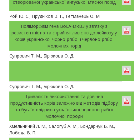
створюваної української ангуської м’ясної порід
Рой Ю. С., Прудніков В. Г., Гетманець О. М.
Поліморфізм гена BoLA-DRB3 у зв'язку з
резистентністю та сприйнятливістю до лейкозу у
корів української чорно-рябої і червоно-рябої
молочних порід
Супрович Т. М., Бірюкова О. Д.
Супрович Т. М., Бірюкова О. Д.
Тривалість використання та довічна
продуктивність корів залежно від методів підбору
та бугаїв-плідників української червоно-рябої
молочної породи
Хмельничий Л. М., Салогуб А. М., Бондарчук В. М.,
Лобода В. П.