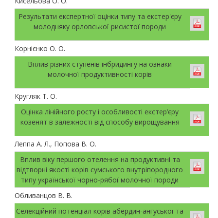
Кисельова О. О.
Результати експертної оцінки типу та екстер'єру
молодняку орловської рисистої породи
Корнієнко О. О.
Вплив різних ступенів інбридингу на ознаки
молочної продуктивності корів
Кругляк Т. О.
Оцінка лінійного росту і особливості екстер’єру
козенят в залежності від способу вирощування
Леппа А. Л., Попова В. О.
Вплив віку першого отелення на продуктивні та
відтворні якості корів сумського внутріпородного
типу української чорно-рябої молочної породи
Обливанцов В. В.
Селекційний потенціал корів абердин-ангуської та