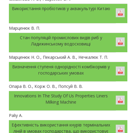
Використання пробіотиків у аквакультурі Китаю
Марценюк В. П.
Стан популяцій промислових видів риб у
Ладижинському водосховищі
Марценюк Н. О., Пекарський А. В., Нечкалюк Т. П.
Визначення ступеня однорідності комбікормів у
господарських умовах
Опара В. О., Корж О. В., Попсуй В. В.
Innovations In The Study Of Us Properties Liners
Milking Machine
Paliy А.
Ефективність використання кнурів термінальних
ліній в умовах господарства, що використовує