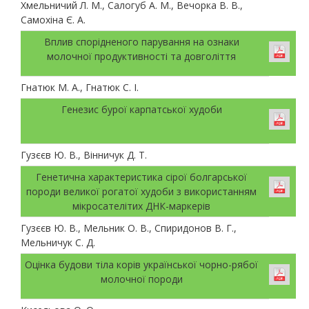
Хмельничий Л. М., Салогуб А. М., Вечорка В. В.,
Самохіна Є. А.
Вплив спорідненого парування на ознаки
молочної продуктивності та довголіття
Гнатюк М. А., Гнатюк С. І.
Генезис бурої карпатської худоби
Гузєєв Ю. В., Вінничук Д. Т.
Генетична характеристика сірої болгарської
породи великої рогатої худоби з використанням
мікросателітих ДНК-маркерів
Гузєєв Ю. В., Мельник О. В., Спиридонов В. Г.,
Мельничук С. Д.
Оцінка будови тіла корів української чорно-рябої
молочної породи