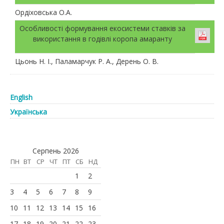
Ордіховська О.А.
Особливості формування екосистеми ставків за
використання в годівлі коропа амаранту
Цьонь Н. І., Паламарчук Р. А., Дерень О. В.
English
Українська
Серпень 2026
ПН
ВТ
СР
ЧТ
ПТ
СБ
НД
1
2
3
4
5
6
7
8
9
10
11
12
13
14
15
16
17
18
19
20
21
22
23