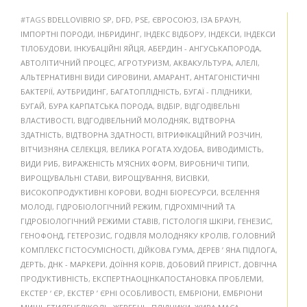
#TAGS
BDELLOVIBRIO SP
,
DFD
,
PSE
,
ЄВРОСОЮЗ
,
ІЗА БРАУН
,
ІМПОРТНІ ПОРОДИ
,
ІНБРИДИНГ
,
ІНДЕКС ВІДБОРУ
,
ІНДЕКСИ
,
ІНДЕКСИ
ТІЛОБУДОВИ
,
ІНКУБАЦІЙНІ ЯЙЦЯ
,
АБЕРДИН - АНГУСЬКАПОРОДА
,
АВТОЛІТИЧНИЙ ПРОЦЕС
,
АГРОТУРИЗМ
,
АКВАКУЛЬТУРА
,
АЛЕЛІ
,
АЛЬТЕРНАТИВНІ ВИДИ СИРОВИНИ
,
АМАРАНТ
,
АНТАГОНІСТИЧНІ
БАКТЕРІЇ
,
АУТБРИДИНГ
,
БАГАТОПЛІДНІСТЬ
,
БУГАЇ - ПЛІДНИКИ
,
БУГАЙ
,
БУРА КАРПАТСЬКА ПОРОДА
,
ВІДБІР
,
ВІДГОДІВЕЛЬНІ
ВЛАСТИВОСТІ
,
ВІДГОДІВЕЛЬНИЙ МОЛОДНЯК
,
ВІДТВОРНА
ЗДАТНІСТЬ
,
ВІДТВОРНА ЗДАТНОСТІ
,
ВІТРИФІКАЦІЙНИЙ РОЗЧИН
,
ВІТЧИЗНЯНА СЕЛЕКЦІЯ
,
ВЕЛИКА РОГАТА ХУДОБА
,
ВИВОДИМІСТЬ
,
ВИДИ РИБ
,
ВИРАЖЕНІСТЬ М'ЯСНИХ ФОРМ
,
ВИРОБНИЧІ ТИПИ
,
ВИРОЩУВАЛЬНІ СТАВИ
,
ВИРОЩУВАННЯ
,
ВИСІВКИ
,
ВИСОКОПРОДУКТИВНІ КОРОВИ
,
ВОДНІ БІОРЕСУРСИ
,
ВСЕЛЕННЯ
МОЛОДІ
,
ГІДРОБІОЛОГІЧНИЙ РЕЖИМ
,
ГІДРОХІМІЧНИЙ ТА
ГІДРОБІОЛОГІЧНИЙ РЕЖИМИ СТАВІВ
,
ГІСТОЛОГІЯ ШКІРИ
,
ГЕНЕЗИС
,
ГЕНОФОНД
,
ГЕТЕРОЗИС
,
ГОДІВЛЯ МОЛОДНЯКУ КРОЛІВ
,
ГОЛОВНИЙ
КОМПЛЕКС ГІСТОСУМІСНОСТІ
,
ДІЙКОВА ГУМА
,
ДЕРЕВ ’ ЯНА ПІДЛОГА
,
ДЕРТЬ
,
ДНК - МАРКЕРИ
,
ДОЇННЯ КОРІВ
,
ДОБОВИЙ ПРИРІСТ
,
ДОВІЧНА
ПРОДУКТИВНІСТЬ
,
ЕКСПЕРТНАОЦІНКАПОСТАНОВКА ПРОБЛЕМИ
,
ЕКСТЕР ‘ ЄР
,
ЕКСТЕР ’ ЄРНІ ОСОБЛИВОСТІ
,
ЕМБРІОНИ
,
ЕМБРІОНИ