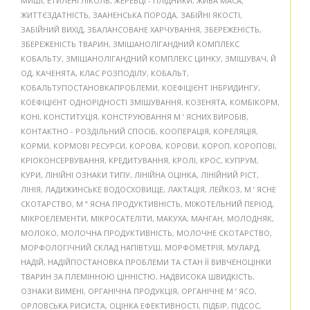
МИШІ
,
ЕТИЛЕНГЛІКОЛЬ
,
ЖЕРЕБЦІ - ПЛІДНИКИ
,
ЖИВА МАСА
,
ЖИТТЄЗДАТНІСТЬ
,
ЗААНЕНСЬКА ПОРОДА
,
ЗАБІЙНІ ЯКОСТІ
,
ЗАБІЙНИЙ ВИХІД
,
ЗБАЛАНСОВАНЕ ХАРЧУВАННЯ
,
ЗБЕРЕЖЕНІСТЬ
,
ЗБЕРЕЖЕНІСТЬ ТВАРИН
,
ЗМІШАНОЛІГАНДНИЙ КОМПЛЕКС
КОБАЛЬТУ
,
ЗМІШАНОЛІГАНДНИЙ КОМПЛЕКС ЦИНКУ
,
ЗМІШУВАЧ
,
Й
ОД
,
КАЧЕНЯТА
,
КЛАС РОЗПОДІЛУ
,
КОБАЛЬТ
,
КОБАЛЬТУПОСТАНОВКАПРОБЛЕМИ
,
КОЕФІЦІЄНТ ІНБРИДИНГУ
,
КОЕФІЦІЄНТ ОДНОРІДНОСТІ ЗМІШУВАННЯ
,
КОЗЕНЯТА
,
КОМБІКОРМ
,
КОНІ
,
КОНСТИТУЦІЯ
,
КОНСТРУЮВАННЯ М ’ ЯСНИХ ВИРОБІВ
,
КОНТАКТНО - РОЗДІЛЬНИЙ СПОСІБ
,
КООПЕРАЦІЯ
,
КОРЕЛЯЦІЯ
,
КОРМИ
,
КОРМОВІ РЕСУРСИ
,
КОРОВА
,
КОРОВИ
,
КОРОП
,
КОРОПОВІ
,
КРІОКОНСЕРВУВАННЯ
,
КРЕДИТУВАННЯ
,
КРОЛІ
,
КРОС
,
КУПРУМ
,
КУРИ
,
ЛІНІЙНІ ОЗНАКИ ТИПУ
,
ЛІНІЙНА ОЦІНКА
,
ЛІНІЙНИЙ РІСТ
,
ЛІНІЯ
,
ЛАДИЖИНСЬКЕ ВОДОСХОВИЩЕ
,
ЛАКТАЦІЯ
,
ЛЕЙКОЗ
,
М ’ ЯСНЕ
СКОТАРСТВО
,
М ” ЯСНА ПРОДУКТИВНІСТЬ
,
МІЖОТЕЛЬНИЙ ПЕРІОД
,
МІКРОЕЛЕМЕНТИ
,
МІКРОСАТЕЛІТИ
,
МАКУХА
,
МАНГАН
,
МОЛОДНЯК
,
МОЛОКО
,
МОЛОЧНА ПРОДУКТИВНІСТЬ
,
МОЛОЧНЕ СКОТАРСТВО
,
МОРФОЛОГІЧНИЙ СКЛАД НАПІВТУШ
,
МОРФОМЕТРІЯ
,
МУЛАРД
,
НАДІЙ
,
НАДІЙПОСТАНОВКА ПРОБЛЕМИ ТА СТАН ЇЇ ВИВЧЕНОЦІНКИ
ТВАРИН ЗА ПЛЕМІННОЮ ЦІННІСТЮ
,
НАДВИСОКА ШВИДКІСТЬ
,
ОЗНАКИ ВИМЕНІ
,
ОРГАНІЧНА ПРОДУКЦІЯ
,
ОРГАНІЧНЕ М ’ ЯСО
,
ОРЛОВСЬКА РИСИСТА
,
ОЦІНКА ЕФЕКТИВНОСТІ
,
ПІДБІР
,
ПІДСОС
,