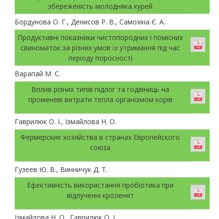
збереженість молодняка курей
Бордунова О. Г., Денисов Р. В., Самохіна Є. А.
Продуктивні показники чистопородних і помісних
свиноматок за різних умов їх утримання під час
періоду поросності
Варапай М. С.
Вплив різних типів підлог та годівниць на
променеві витрати тепла організмом корів
Гаврилюк О. І., Ізмайлова Н. О.
Фермерские хозяйства в странах Европейского
союза
Гузеев Ю. В., Винничук Д. Т.
Ефективність використання пробіотика при
відлученні кроленят
Ізмайлова Н. О., Гаврилюк О. І.