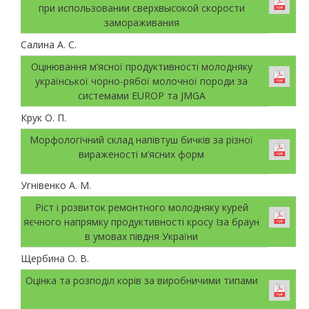
при использовании сверхвысокой скорости
замораживания
Салина А. С.
Оцінювання м’ясної продуктивності молодняку
української чорно-рябої молочної породи за
системами EUROP та JMGA
Крук О. П.
Морфологічний склад напівтуш бичків за різної
вираженості м’ясних форм
Угнівенко А. М.
Ріст і розвиток ремонтного молодняку курей
яєчного напрямку продуктивності кросу Іза браун
в умовах півдня України
Щербина О. В.
Оцінка та розподіл корів за виробничими типами