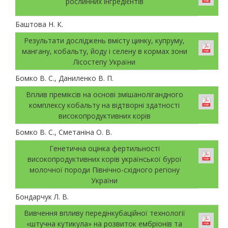
рослинних інгредієнтів
Баштова Н. К.
Результати досліджень вмісту цинку, купруму,
мангану, кобальту, йоду і селену в кормах зони
Лісостепу України
Бомко В. С., Даниленко В. П.
Вплив преміксів на основі змішанолігандного
комплексу кобальту на відтворні здатності
високопродуктивних корів
Бомко В. С., Сметаніна О. В.
Генетична оцінка фертильності
високопродуктивних корів української бурої
молочної породи Північно-східного регіону
України
Бондарчук Л. В.
Вивчення впливу передінкубаційної технології
«штучна кутикула» на розвиток ембріонів та