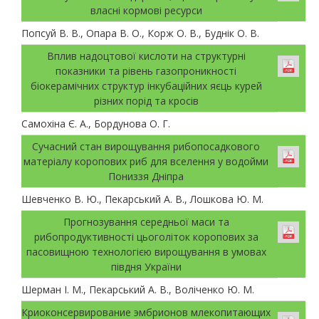
власні кормові ресурси
Попсуй В. В., Опара В. О., Корж О. В., Буднік О. В.
Вплив надоцтової кислоти на структурні
показники та рівень газопроникності
біокерамічних структур інкубаційних яєць курей
різних порід та кросів
Самохіна Є. А., Бордунова О. Г.
Сучасний стан вирощування рибопосадкового
матеріалу коропових риб для вселення у водойми
Пониззя Дніпра
Шевченко В. Ю., Пекарський А. В., Лошкова Ю. М.
Прогнозування середньої маси та
рибопродуктивності цьоголіток коропових за
пасовищною технологією вирощування в умовах
півдня України
Шерман І. М., Пекарський А. В., Воліченко Ю. М.
Криоконсервирование эмбрионов млекопитающих