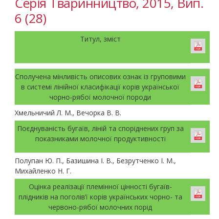
Серія Тваринництво, 2015, Вип.
6 (28)
Титул, зміст
Сполучена мінливість описових ознак із груповими
в системі лінійної класифікації корів української
чорно-рябої молочної породи
Хмельничий Л. М., Вечорка В. В.
Поєднуваність бугаїв, ліній та споріднених груп за
показниками молочної продуктивності
Полупан Ю. П., Базишина І. В., Безрутченко І. М.,
Михайленко Н. Г.
Оцінка реалізації племінної цінності бугаїв-
плідників на поголів’ї корів українських чорно- та
червоно-рябої молочних порід