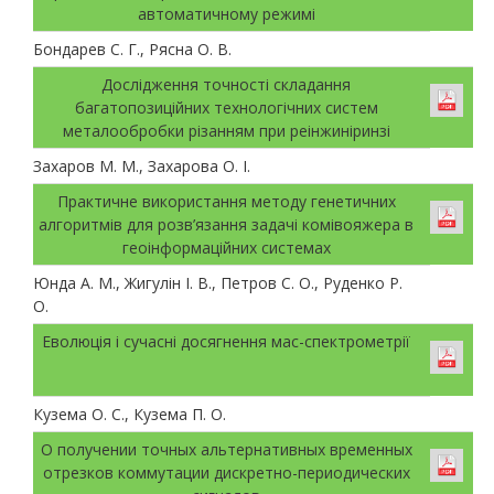
автоматичному режимі
Бондарев С. Г., Рясна О. В.
Дослідження точності складання
багатопозиційних технологічних систем
металообробки різанням при реінжиніринзі
Захаров М. М., Захарова О. І.
Практичне використання методу генетичних
алгоритмів для розв’язання задачі комівояжера в
геоінформаційних системах
Юнда А. М., Жигулін І. В., Петров С. О., Руденко Р.
О.
Еволюція і сучасні досягнення мас-спектрометрії
Кузема О. С., Кузема П. О.
О получении точных альтернативных временных
отрезков коммутации дискретно-периодических