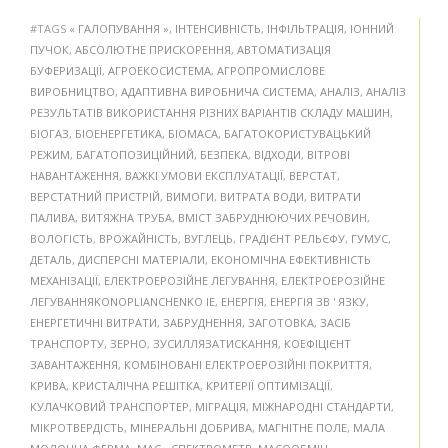
#TAGS
« ГАЛОПУВАННЯ »
,
ІНТЕНСИВНІСТЬ
,
ІНФІЛЬТРАЦІЯ
,
ІОННИЙ
ПУЧОК
,
АБСОЛЮТНЕ ПРИСКОРЕННЯ
,
АВТОМАТИЗАЦІЯ
БУФЕРИЗАЦІЇ
,
АГРОЕКОСИСТЕМА
,
АГРОПРОМИСЛОВЕ
ВИРОБНИЦТВО
,
АДАПТИВНА ВИРОБНИЧА СИСТЕМА
,
АНАЛІЗ
,
АНАЛІЗ
РЕЗУЛЬТАТІВ ВИКОРИСТАННЯ РІЗНИХ ВАРІАНТІВ СКЛАДУ МАШИН
,
БІОГАЗ
,
БІОЕНЕРГЕТИКА
,
БІОМАСА
,
БАГАТОКОРИСТУВАЦЬКИЙ
РЕЖИМ
,
БАГАТОПОЗИЦІЙНИЙ
,
БЕЗПЕКА
,
ВІДХОДИ
,
ВІТРОВІ
НАВАНТАЖЕННЯ
,
ВАЖКІ УМОВИ ЕКСПЛУАТАЦІЇ
,
ВЕРСТАТ
,
ВЕРСТАТНИЙ ПРИСТРІЙ
,
ВИМОГИ
,
ВИТРАТА ВОДИ
,
ВИТРАТИ
ПАЛИВА
,
ВИТЯЖНА ТРУБА
,
ВМІСТ ЗАБРУДНЮЮЧИХ РЕЧОВИН
,
ВОЛОГІСТЬ
,
ВРОЖАЙНІСТЬ
,
ВУГЛЕЦЬ
,
ГРАДІЄНТ РЕЛЬЄФУ
,
ГУМУС
,
ДЕТАЛЬ
,
ДИСПЕРСНІ МАТЕРІАЛИ
,
ЕКОНОМІЧНА ЕФЕКТИВНІСТЬ
МЕХАНІЗАЦІЇ
,
ЕЛЕКТРОЕРОЗІЙНЕ ЛЕГУВАННЯ
,
ЕЛЕКТРОЕРОЗІЙНЕ
ЛЕГУВАННЯKONOPLIANCHENKO IE
,
ЕНЕРГІЯ
,
ЕНЕРГІЯ ЗВ ' ЯЗКУ
,
ЕНЕРГЕТИЧНІ ВИТРАТИ
,
ЗАБРУДНЕННЯ
,
ЗАГОТОВКА
,
ЗАСІБ
ТРАНСПОРТУ
,
ЗЕРНО
,
ЗУСИЛЛЯЗАТИСКАННЯ
,
КОЕФІЦІЄНТ
ЗАВАНТАЖЕННЯ
,
КОМБІНОВАНІ ЕЛЕКТРОЕРОЗІЙНІ ПОКРИТТЯ
,
КРИВА
,
КРИСТАЛІЧНА РЕШІТКА
,
КРИТЕРІЇ ОПТИМІЗАЦІЇ
,
КУЛАЧКОВИЙ ТРАНСПОРТЕР
,
МІГРАЦІЯ
,
МІЖНАРОДНІ СТАНДАРТИ
,
МІКРОТВЕРДІСТЬ
,
МІНЕРАЛЬНІ ДОБРИВА
,
МАГНІТНЕ ПОЛЕ
,
МАЛА