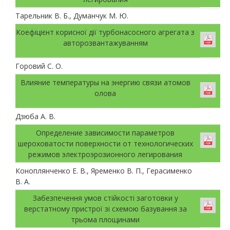
Тарельник В. Б., Думанчук М. Ю.
Коефіцієнт корисної дії турбонасосного агрегата з
авторозвантажуванням
Горовий С. О.
Влияние температуры на энергию связи атомов
олова
Дзюба А. В.
Определение зависимости параметров
шероховатости поверхности от технологических
режимов электроэрозионного легирования
Коноплянченко Е. В., Яременко В. П., Герасименко
В. А.
Забезпечення умов стійкості заготовки у
верстатному пристрої зі схемою базування за
трьома площинами