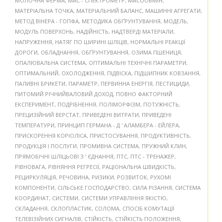
МОЛОЧНА ФЕРМА
,
МАС - СПЕКТРОМЕТР
,
МАСООБМІН
,
МАТЕРІАЛЬНА ТОЧКА
,
МАТЕРІАЛЬНИЙ БАЛАНС
,
МАШИННІ АГРЕГАТИ
,
МЕТОД ВІНЕРА - ГОПФА
,
МЕТОДИКА ОБҐРУНТУВАННЯ
,
МОДЕЛЬ
,
МОДУЛЬ ПОВЕРХОНЬ
,
НАДІЙНІСТЬ
,
НАДТВЕРДІ МАТЕРІАЛИ
,
НАПРУЖЕННЯ
,
НАТЯГ ПО ШИРИНІ ШЛІЦІВ
,
НОРМАЛЬНІ РЕАКЦІЇ
ДОРОГИ
,
ОБЛАДНАННЯ
,
ОБҐРУНТУВАННЯ
,
ОЗИМА ПШЕНИЦЯ
,
ОПАЛЮВАЛЬНА СИСТЕМА
,
ОПТИМАЛЬНІ ТЕХНІЧНІ ПАРАМЕТРИ
,
ОПТИМАЛЬНИЙ
,
ОХОЛОДЖЕННЯ
,
ПІДВІСКА
,
ПІДШИПНИК КОВЗАННЯ
,
ПАЛИВНІ БРИКЕТИ
,
ПАРАМЕТР
,
ПЕРВИННА ЕНЕРГІЯ
,
ПЕСТИЦИДИ
,
ПИТОМИЙ РІЧНИЙВАЛОВИЙ ДОХОД
,
ПОВНО ФАКТОРНИЙ
ЕКСПЕРИМЕНТ
,
ПОДРІБНЕННЯ
,
ПОЛІМОРФІЗМ
,
ПОТУЖНІСТЬ
,
ПРЕЦИЗІЙНИЙ ВЕРСТАТ
,
ПРИВЕДЕНІ ВИТРАТИ
,
ПРИВЕДЕНІ
ТЕМПЕРАТУРИ
,
ПРИНЦИП ГЕРМАНА - Д ' АЛАМБЕРА - ЕЙЛЕРА
,
ПРИСКОРЕННЯ КОРІОЛІСА
,
ПРИСТОСУВАННЯ
,
ПРОДУКТИВНІСТЬ
,
ПРОДУКЦІЯ І ПОСЛУГИ
,
ПРОМИВНА СИСТЕМА
,
ПРУЖНИЙ КЛИН
,
ПРЯМОБІЧНІ ШЛІЦЬОВІ З ’ ЄДНАННЯ
,
ПТС
,
ПТС - ТРЕНАЖЕР
,
РІВНОВАГА
,
РІВНЯННЯ РЕГРЕСІЇ
,
РАЦІОНАЛЬНА ШВИДКІСТЬ
,
РЕЦИРКУЛЯЦІЯ
,
РЕЧОВИНА
,
РИЗИКИ
,
РОЗВИТОК
,
РУХОМІ
КОМПОНЕНТИ
,
СІЛЬСЬКЕ ГОСПОДАРСТВО
,
СИЛА РІЗАННЯ
,
СИСТЕМА
КООРДИНАТ
,
СИСТЕМИ
,
СИСТЕМИ УПРАВЛІННЯ ЯКІСТЮ
,
СКЛАДАННЯ
,
СКЛОПЛАСТИК
,
СОЛОМА
,
СПОСІБ КОМУТАЦІЇ
ТЕЛЕВІЗІЙНИХ СИГНАЛІВ
,
СТІЙКІСТЬ
,
СТІЙКІСТЬ ПОЛОЖЕННЯ
,