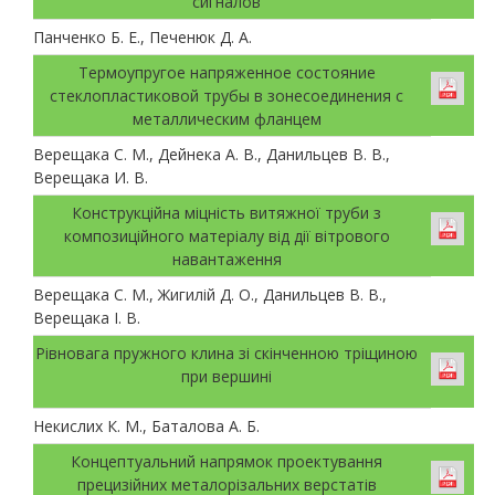
сигналов
Панченко Б. Е., Печенюк Д. А.
Термоупругое напряженное состояние
стеклопластиковой трубы в зонесоединения с
металлическим фланцем
Верещака С. М., Дейнека А. В., Данильцев В. В.,
Верещака И. В.
Конструкційна міцність витяжної труби з
композиційного матеріалу від дії вітрового
навантаження
Верещака С. М., Жигилій Д. О., Данильцев В. В.,
Верещака І. В.
Рівновага пружного клина зі скінченною тріщиною
при вершині
Некислих К. М., Баталова А. Б.
Концептуальний напрямок проектування
прецизійних металорізальних верстатів