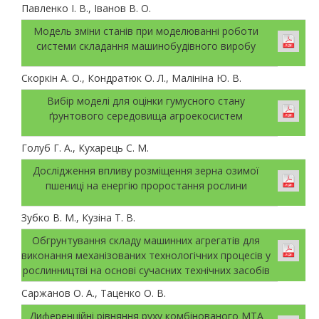
Павленко І. В., Іванов В. О.
Модель зміни станів при моделюванні роботи
системи складання машинобудівного виробу
Скоркін А. О., Кондратюк О. Л., Малініна Ю. В.
Вибір моделі для оцінки гумусного стану
ґрунтового середовища агроекосистем
Голуб Г. А., Кухарець С. М.
Дослідження впливу розміщення зерна озимої
пшениці на енергію проростання рослини
Зубко В. М., Кузіна Т. В.
Обгрунтування складу машинних агрегатів для
виконання механізованих технологічних процесів у
рослинництві на основі сучасних технічних засобів
Саржанов О. А., Таценко О. В.
Диференційні рівняння руху комбінованого МТА