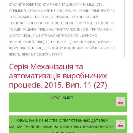
СТАЛИЙ РОЗВИТОК
,
СТАТИЧНА ТА ДИНАМІЧНА МІЦНІСТЬ
,
СТРІМКИЙ
,
СУМА МОМЕНТІВ СИЛ
,
СУШКА
,
СХОДИ
,
ТЕМПЕРАТУРА
,
ТЕПЛООБМІН
,
ТЕПЛОТА СУБЛІМАЦІЇ
,
ТЕХНІЧНІ ЗАСОБИ
,
ТЕХНОЛОГІЧНІ ПРОЦЕСИ
,
ТЕХНОЛОГІЧНІ СИСТЕМИ
,
ТЕХНОЛОГІЯ
,
ТОВЩИНА ШАРУ
,
ТРІЩИНА
,
ТРАКТPANCHENKO B
,
ТРИГРАННИК
,
ФАКТОРИЗАЦІЯ
,
ЦЕНТР МАС АВТОМОБІЛЯ
,
ШАРНІРНО -
ЗЧЛЕНОВАНИЙ
,
ШВИДКІСТЬ ПЕРЕМІЩЕННЯ
,
ШВИДКІСТЬ РУХУ
,
ШОРСТКІСТЬ
,
ШПИНДЕЛЬНИЙ ВУЗОЛ
,
ШТАМПОВИЙ ІНСТРУМЕНТ
,
ЯКІСТЬ
,
ЯКІСТЬ ПОВЕРХНІ
,
ҐРУНТ
Серія Механізація та
автоматизація виробничих
процесів, 2015, Вип. 11 (27)
Титул, зміст
Повышение качества ответственных деталей
машин технологиями на базе электроэрозионного
легирования