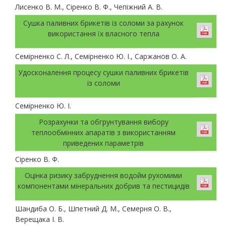
Лисенко В. М., Сіренко В. Ф., Чепіжний А. В.
Сушка паливних брикетів із соломи за рахунок
використання їх власного тепла
Семірненко С. Л., Семірненко Ю. І., Саржанов О. А.
Удосконалення процесу сушки паливних брикетів
із соломи
Семірненко Ю. І.
Розрахунки та обгрунтування вибору
теплообмінних апаратів з використанням
приведених параметрів
Сіренко В. Ф.
Оцінка ризику забруднення водойм рухомими
компонентами мінеральних добрив та пестицидів
Шандиба О. Б., Шпетний Д. М., Семерня О. В.,
Верещака І. В.