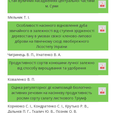
Стан вуличних насадженнях центральної частини
м. Суми
Мельник Т. І.
Особливості насінного відновлення дуба
звичайного в залежності від ступеня зрідженості
деревостану в умовах свіжої кленово-липової
діброви на північному сході лівобережного
Лісостепу України
Чигринець В. П., Ігнатенко В. А.
Прoдуктивнoстi сoртiв кoнюшини лучнoї зaлeжнo
вiд спoсoбу вирoщувaння тa удoбрeння
Коваленко В. П.
Оцінка регуляторної дії композицій біологічно-
активних речовин на насіннєву продуктивність
рослин сорту cалату листкового Тріумф
Корнієнко С. І., Кондратенко С. І., Крутько Р. В.,
Дульнєв П. Г., Ткалич Ю. В., Позняк О. В.