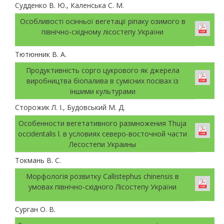
Судденко В. Ю., Каленська С. М.
Особливості осінньої вегетації ріпаку озимого в
північно-східному лісостепу України
Тютюнник В. А.
Продуктивність сорго цукрового як джерела
виробництва біопалива в сумісних посівах із
іншими культурами
Сторожик Л. І., Будовський М. Д.
Особенности вегетативного размножения Thuja
occidentalis l. в условиях северо-восточной части
Лесостепи Украины
Токмань В. С.
Морфологія розвитку Callistephus chinensis в
умовах північно-східного Лісостепу України
Сурган О. В.