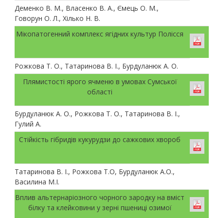
Деменко В. М., Власенко В. А., Ємець О. М.,
Говорун О. Л., Хілько Н. В.
Мікопатогенний комплекс ягідних культур Полісся
Рожкова Т. О., Татаринова В. І., Бурдуланюк А. О.
Плямистості ярого ячменю в умовах Сумської
області
Бурдуланюк А. О., Рожкова Т. О., Татаринова В. І.,
Гулий А.
Стійкість гібридів кукурудзи до сажкових хвороб
Татаринова В. І., Рожкова Т.О, Бурдуланюк А.О.,
Василина М.І.
Вплив альтернаріозного чорного зародку на вміст
білку та клейковини у зерні пшениці озимої