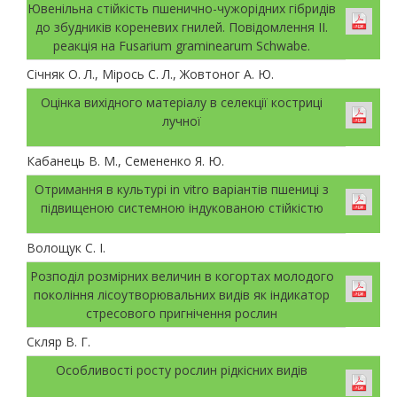
Ювенільна стійкість пшенично-чужорідних гібридів
до збудників кореневих гнилей. Повідомлення ІІ.
реакція на Fusarium graminearum Schwabe.
Січняк О. Л., Мірось С. Л., Жовтоног А. Ю.
Оцінка вихідного матеріалу в селекції костриці
лучної
Кабанець В. М., Семененко Я. Ю.
Отримання в культурі in vitro варіантів пшениці з
підвищеною системною індукованою стійкістю
Волощук С. І.
Розподіл розмірних величин в когортах молодого
покоління лісоутворювальних видів як індикатор
стресового пригнічення рослин
Скляр В. Г.
Особливості росту рослин рідкісних видів