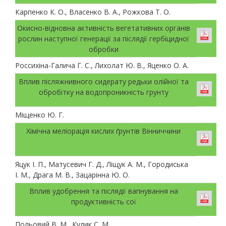
Карпенко К. О., Власенко В. А., Рожкова Т. О.
Окисно-відновна активність вегетативних органів
рослин наступної генерації за післядії гербіцидної
обробки
Россихіна-Галича Г. С., Лихолат Ю. В., Яценко О. А.
Вплив післяжнивного сидерату редьки олійної та
обробітку на водопроникність грунту
Міщенко Ю. Г.
Хімічна меліорація кислих ґрунтів Вінниччини
Яцук І. П., Матусевич Г. Д., Ліщук А. М., Городиська
І. М., Драга М. В., Зацарінна Ю. О.
Вплив удобрення та післядії вапнування на
продуктивність сої
Польовий В. М., Кулик С. М.