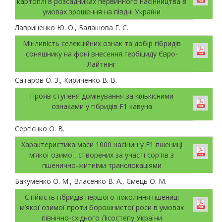
картоплі в розсадниках первинного насінництва в
умовах зрошення на півдні України
Лавриненко Ю. О., Балашова Г. С.
Мінливість селекційних ознак та добір гібридів
соняшнику на фоні внесення гербіциду Євро-
Лайтнінг
Сатаров О. З., Кириченко В. В.
Прояв ступеня домінування за кількісними
ознаками у гібридів F1 кавуна
Сергієнко О. В.
Характеристика маси 1000 насінин у F1 пшениці
м’якої озимої, створених за участі сортів з
пшенично-житніми транслокаціями
Бакуменко О. М., Власенко В. А., Ємець О. М.
Стійкість гібридів першого покоління пшениці
м’якої озимої проти борошнистої роси в умовах
північно-східного Лісостепу України