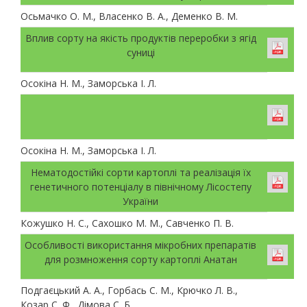
Осьмачко О. М., Власенко В. А., Деменко В. М.
Вплив сорту на якість продуктів переробки з ягід
суниці
Осокіна Н. М., Заморська І. Л.
Осокіна Н. М., Заморська І. Л.
Нематодостійкі сорти картоплі та реалізація їх
генетичного потенціалу в північному Лісостепу
України
Кожушко Н. С., Сахошко М. М., Савченко П. В.
Особливості використання мікробних препаратів
для розмноження сорту картоплі Анатан
Подгаєцький А. А., Горбась С. М., Крючко Л. В.,
Козар С. Ф., Дімова С. Б.