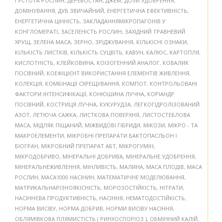
ГУСТОТА РОСЛИН
,
ДЕРЕВОСТАН
,
ДЖЕМ
,
ДОЗИ УДОБРЕННЯ
,
ДОМІНУВАННЯ
,
ДУБ ЗВИЧАЙНИЙ
,
ЕНЕРГЕТИЧНА ЕФЕКТИВНІСТЬ
,
ЕНЕРГЕТИЧНА ЦІННІСТЬ
,
ЗАКЛАДАННЯМІКРОПАГОНІВ У
КОНГЛОМЕРАТІ
,
ЗАСЕЛЕНІСТЬ РОСЛИН
,
ЗАХІДНИЙ ТРАВНЕВИЙ
ХРУЩ
,
ЗЕЛЕНА МАСА
,
ЗЕРНО
,
ЗРІДЖУВАННЯ
,
КІЛЬКІСНІ ОЗНАКИ
,
КІЛЬКІСТЬ ЛИСТКІВ
,
КІЛЬКІСТЬ СУЦВІТЬ
,
КАВУН
,
КАЛЮС
,
КАРТОПЛЯ
,
КИСЛОТНІСТЬ
,
КЛЕЙКОВИНА
,
КОІЗОГЕННИЙ АНАЛОГ
,
КОВАЛИК
ПОСІВНИЙ
,
КОЕФІЦІЄНТ ВИКОРИСТАННЯ ЕЛЕМЕНТІВ ЖИВЛЕННЯ
,
КОЛЕКЦІЯ
,
КОМБІНАЦІЇ СХРЕЩУВАННЯ
,
КОМПОТ
,
КОНТРОЛЬОВАНІ
ФАКТОРИ ІНТЕНСИФІКАЦІЇ
,
КОНЮШИНА ЛУЧНА
,
КОРІАНДР
ПОСІВНИЙ
,
КОСТРИЦЯ ЛУЧНА
,
КУКУРУДЗА
,
ЛЕГКОГІДРОЛІЗОВАНИЙ
АЗОТ
,
ЛЕТЮЧА САЖКА
,
ЛИСТКОВА ПОВЕРХНЯ
,
ЛИСТОСТЕБЛОВА
МАСА
,
МІДЛЯК ПІЩАНИЙ
,
МІЖВИДОВІ ГІБРИДИ
,
МІКОЗИ
,
МІКРО - ТА
МАКРОЕЛЕМЕНТИ
,
МІКРОБНІ ПРЕПАРАТИ БАКТОПАСЛЬОН І
БІОГРАН
,
МІКРОБНИЙ ПРЕПАРАТ АБТ
,
МІКРОГУМІН
,
МІКРОДОБРИВО
,
МІНЕРАЛЬНІ ДОБРИВА
,
МІНЕРАЛЬНЕ УДОБРЕННЯ
,
МІНЕРАЛЬНЕЖИВЛЕННЯ
,
МІНЛИВІСТЬ
,
МАЛИНА
,
МАСА ПЛОДІВ
,
МАСА
РОСЛИН
,
МАСА1000 НАСІНИН
,
МАТЕМАТИЧНЕ МОДЕЛЮВАННЯ
,
МАТРИКАЛЬНАРІЗНОЯКІСНІСТЬ
,
МОРОЗОСТІЙКІСТЬ
,
НІТРАТИ
,
НАСІННЄВА ПРОДУКТИВНІСТЬ
,
НАСІННЯ
,
НЕМАТОДОСТІЙКІСТЬ
,
НОРМА ВИСІВУ
,
НОРМА ДОБРИВ
,
НОРМИ ВИСІВУ НАСІННЯ
,
ОБЛЯМІВКОВА ПЛЯМИСТІСТЬ ( РИНХОСПОРІОЗ )
,
ОБМІННИЙ КАЛІЙ
,