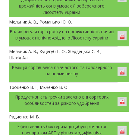
врожайність сої в умовах Лівобережного
Лісостепу України
Мельник А. В., Романько Ю. О.
Вплив регуляторів росту на продуктивність гірчиці
в умовах північно-східного Лісостепу України
Мельник А. В., Куцегуб Г. О., Жердецька С. В.,
Шахід Алі
Реакція сортів вівса плівчастого та голозерного
на норми висіву
Троценко В. І., Ільченко В. О.
Продуктивність гречки залежно від сортових
особливостей за різного удобрення
Радченко М. В.
Ефективність бактеризації цибулі ріпчастої
препаратом АБТ у різних модифікаціях