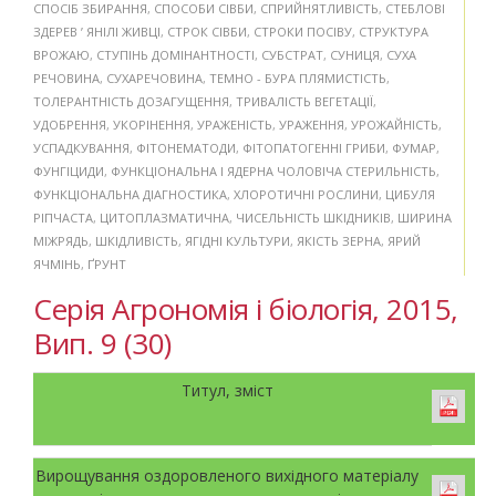
СПОСІБ ЗБИРАННЯ
,
СПОСОБИ СІВБИ
,
СПРИЙНЯТЛИВІСТЬ
,
СТЕБЛОВІ
ЗДЕРЕВ ’ ЯНІЛІ ЖИВЦІ
,
СТРОК СІВБИ
,
СТРОКИ ПОСІВУ
,
СТРУКТУРА
ВРОЖАЮ
,
СТУПІНЬ ДОМІНАНТНОСТІ
,
СУБСТРАТ
,
СУНИЦЯ
,
СУХА
РЕЧОВИНА
,
СУХАРЕЧОВИНА
,
ТЕМНО - БУРА ПЛЯМИСТІСТЬ
,
ТОЛЕРАНТНІСТЬ ДОЗАГУЩЕННЯ
,
ТРИВАЛІСТЬ ВЕГЕТАЦІЇ
,
УДОБРЕННЯ
,
УКОРІНЕННЯ
,
УРАЖЕНІСТЬ
,
УРАЖЕННЯ
,
УРОЖАЙНІСТЬ
,
УСПАДКУВАННЯ
,
ФІТОНЕМАТОДИ
,
ФІТОПАТОГЕННІ ГРИБИ
,
ФУМАР
,
ФУНГІЦИДИ
,
ФУНКЦІОНАЛЬНА І ЯДЕРНА ЧОЛОВІЧА СТЕРИЛЬНІСТЬ
,
ФУНКЦІОНАЛЬНА ДІАГНОСТИКА
,
ХЛОРОТИЧНІ РОСЛИНИ
,
ЦИБУЛЯ
РІПЧАСТА
,
ЦИТОПЛАЗМАТИЧНА
,
ЧИСЕЛЬНІСТЬ ШКІДНИКІВ
,
ШИРИНА
МІЖРЯДЬ
,
ШКІДЛИВІСТЬ
,
ЯГІДНІ КУЛЬТУРИ
,
ЯКІСТЬ ЗЕРНА
,
ЯРИЙ
ЯЧМІНЬ
,
ҐРУНТ
Серія Агрономія і біологія, 2015,
Вип. 9 (30)
Титул, зміст
Вирощування оздоровленого вихідного матеріалу