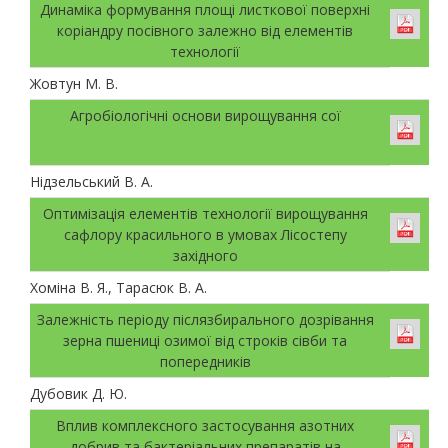
Динаміка формування площі листкової поверхні
коріандру посівного залежно від елементів
технології
Жовтун М. В.
Агробіологічні основи вирощування сої
Нідзельський В. А.
Оптимізація елементів технології вирощування
сафлору красильного в умовах Лісостепу
західного
Хоміна В. Я., Тарасюк В. А.
Залежність періоду післязбирального дозрівання
зерна пшениці озимої від строків сівби та
попередників
Дубовик Д. Ю.
Вплив комплексного застосування азотних
добрив та бактеріальних препаратів на