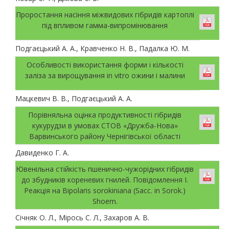
Проростання насіння міжвидових гібридів картоплі
під впливом гамма-випромінювання
Подгаєцький А. А., Кравченко Н. В., Падалка Ю. М.
Особливості використання форми і кількості
заліза за вирощування in vitro ожини і малини
Мацкевич В. В., Подгаєцький А. А.
Порівняльна оцінка продуктивності гібридів
кукурудзи в умовах СТОВ «Дружба-Нова»
Варвинського району Чернігівської області
Давиденко Г. А.
Ювенільна стійкість пшенично-чужорідних гібридів
до збудників кореневих гнилей. Повідомлення І.
Реакція на Bipolaris sorokiniana (Sacc. in Sorok.)
Shoem.
Січняк О. Л., Мірось С. Л., Захаров А. В.