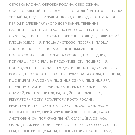
ОБРОБКА НАСІННЯ
,
ОБРОБКА РОСЛИН
,
ОВЕС
,
ОЖИНА
,
ОКИСНЮВАЛЬНИЙ СТРЕС
,
ОСУШЕНІ ТОРФОВІ ҐРУНТИ
,
ОЧЕРЕТЯНКА
ЗВИЧАЙНА
,
ПІВДЕНЬ УКРАЇНИ
,
ПІСЛЯДІЯ
,
ПІСЛЯДІЯ ВАПНУВАННЯ
,
ПЕРІОД ПІСЛЯЗБИРАЛЬНОГО ДОЗРІВАННЯ
,
ПЕРВИННЕ
НАСІННИЦТВО
,
ПЕРЕДЗБИРАЛЬНА ГУСТОТА
,
ПЕРЕДПОСІВНА
ОБРОБКА
,
ПЕРЛІТ
,
ПЕРОКСИДНЕ ОКИСНЕННЯ ЛІПІДІВ
,
ПЛІВЧАСТИЙ
,
ПЛОЩА ЖИВЛЕННЯ
,
ПЛОЩА ЛИСТКОВОЇ ПОВЕРХНІ
,
ПЛОЩА
ЛИСТОВОЇ ПОВЕРХНІ
,
ПОЗАКОРЕНЕВЕ ПІДЖИВЛЕННЯ
,
ПОЛІМІКСОБАКТЕРИН
,
ПОЛЬОВА СХОЖІСТЬ
,
ПОПЕРЕДНИК
,
ПОПУЛЯЦІЇ
,
ПОРІВНЯЛЬНА ПРОДУКТИВНІСТЬ
,
ПОШИРЕННЯ
,
ПОШКОДЖЕНІСТЬ РОСЛИН
,
ПРОДУКТИВНІСТЬ
,
ПРОДУКТИВНІСТЬ
РОСЛИН
,
ПРОРОСТАННЯ НАСІННЯ
,
ПУХИРЧАСТА САЖКА
,
ПШЕНИЦЯ
,
ПШЕНИЦЯ М ’ ЯКА ОЗИМА
,
ПШЕНИЦЯ ОЗИМА
,
ПШЕНИЦЯ ЯРА
,
ПШЕНИЧНО - ЖИТНЯ ТРАНСЛОКАЦІЯ
,
РІДКІСНІ ВИДИ
,
РІПАК
ОЗИМИЙ
,
РІСТ І РОЗВИТОК
,
РАДІАЦІЙНЕ ОПРОМІНЕННЯ
,
РЕГУЛЯТОРИ РОСТУ
,
РЕГУЛЯТОРИ РОСТУ РОСЛИН
,
РЕЗИСТЕНТНІСТЬ
,
РОЗВИТОК
,
РОЗВИТОК ХВОРОБИ
,
РУХОМІ
ФОРМИ ФОСФОРУ
,
СІРИЙ БУРЯКОВИЙ ДОВГОНОСИК
,
САЛАТ
ЛИСТКОВИЙ
,
САФЛОР КРАСИЛЬНИЙ
,
СЕЛЕКЦІЙНА ОЗНАКА
,
СЕЛЕКЦІЯ
,
СИДЕРАТ
,
СОНЯШНИК
,
СОРГО ЦУКРОВЕ
,
СОРТ
,
СОРТИ
,
СОЯ
,
СПОСІБ ВИРОЩУВАННЯ
,
СПОСІБ ДОГЛЯДУ ЗА ПОСІВАМИ
,