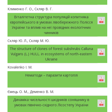
Клименко Г. О., Скляр В. Г.
Віталітетна структура популяцій копитняка
європейського в умовах лівобережного Полісся
України та вплив на неї провідних екологічних
чинників
Скляр Ю. Л., Скляр М. Ю.
The structure of clones of forest subshrubs Calluna
Vulgaris (L.) HULL. in ecosystems of north-eastern
Ukraine
Kovalenko I. M.
Нематоди – паразити картоплі
Ємець О. М., Деменко В. М.
Динаміка чисельності шкідників соняшнику в
умовах північно-східного Лісостепу України