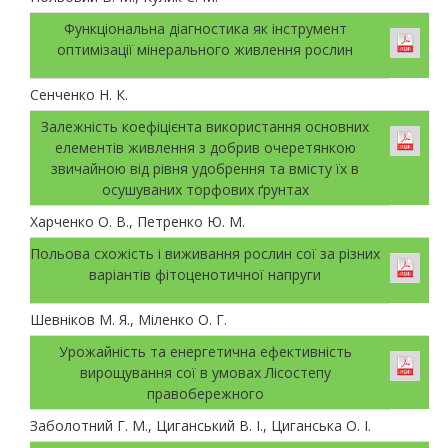
Функціональна діагностика як інструмент
оптимізації мінерального живлення рослин
Сенченко Н. К.
Залежність коефіцієнта використання основних
елементів живлення з добрив очеретянкою
звичайною від рівня удобрення та вмісту їх в
осушуваних торфових ґрунтах
Харченко О. В., Петренко Ю. М.
Польова схожість і виживання рослин сої за різних
варіантів фітоценотичної напруги
Шевніков М. Я., Міленко О. Г.
Урожайність та енергетична ефективність
вирощування сої в умовах Лісостепу
правобережного
Заболотний Г. М., Циганський В. І., Циганська О. І.