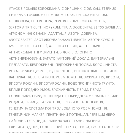
#TAGS
BIPOLARIS SOROKINIANA
,
C ОНЯШНИК
,
C ОЯ
,
CALLISTEPHUS
CHINENSIS
,
FUSARIUM CULMORUM
,
FUSARIUM GRAMINEARUM
,
GLOBODERA
,
HETERODERA
,
IN VITRO
,
RHIZOPON AA POEDER
,
SEPTORIA TRITICI
,
THINOPYRUM
,
THUJA OCCIDENTALIS ( ТУЯ ЗАХІДНА )
,
АГРОНОМІЧНІ ОЗНАКИ
,
АДАПТАЦІЯ
,
АЗОТНІ ДОБРИВА
,
АЗОТОБАКТЕР
,
АЗОТФІКСУВАЛЬНААКТИВНІСТЬ
,
АЗОТФІКСУЮЧІ
БУЛЬБОЧКОВІ БАКТЕРІЇ
,
АЛЬБОБАКТЕРИН
,
АЛЬТЕРНАРІОЗ
,
АНТИОКСИДАНТНІ ФЕРМЕНТИ
,
БІЛОК
,
БІОЛОГІЧНО
АКТИВНІРЕЧОВИНИ
,
БАГАТОФАКТОРНИЙ ДОСЛІД
,
БАКТЕРІАЛЬНІ
ПРЕПАРАТИ
,
БЕЗПОКРИВНІ І ПІДПОКРИВНІ ПОСІВИ
,
БОРОШНИСТА
РОСА
,
БУРЯКИ ЦУКРОВІ
,
ВІДНОВЛЕННЯ
,
ВІТРИФІКОВАНІ РОСЛИНИ
,
ВАПНУВАННЯ
,
ВЕГЕТАТИВНЕ РОЗМНОЖЕННЯ
,
ВИЖИВАННЯ
,
ВИСОТА
,
ВИСОТА РОСЛИН
,
ВИСОТАРОСЛИН
,
ВОДОПРОНИКНІСТЬ ҐРУНТУ
,
ВПЛИВ ПОГОДНИХ УМОВ
,
ВРОЖАЙНІСТЬ
,
ГІБРИД
,
ГІБРИД
СОНЯШНИКУ
,
ГІБРИДИ
,
ГІБРИДИ F 1
,
ГІБРИДНІ КОМБІНАЦІЇ
,
ГІБРИДНІ
РОДИНИ
,
ГІРЧИЦЯ
,
ГАЛУЖЕННЯ
,
ГЕЛІХРИЗОВА ПОПЕЛИЦЯ
,
ГЕНЕТИЧНА СИСТЕМА КОНТРОЛЬОВАНОГО РОЗМНОЖЕННЯ
,
ГЕНЕТИЧНИЙ МАРКЕР
,
ГЕНЕТИЧНИЙ ПОТЕНЦІАЛ
,
ГЕРБІЦИД ЄВРО -
ЛАЙТНІНГ
,
ГЕРБІЦИДИ
,
ГЛИБИНА ЗАГОРТАННЯ НАСІННЯ
,
ГЛИБИНАСАДІННЯ
,
ГОЛОЗЕРНИЙ
,
ГРЕЧКА
,
ГРИБИ
,
ГУСТОТА ПОСІВУ
,