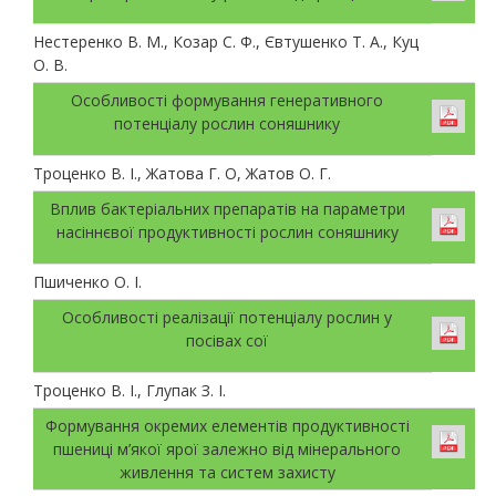
Нестеренко В. М., Козар С. Ф., Євтушенко Т. А., Куц
О. В.
Особливості формування генеративного
потенціалу рослин соняшнику
Троценко В. І., Жатова Г. О, Жатов О. Г.
Вплив бактеріальних препаратів на параметри
насіннєвої продуктивності рослин соняшнику
Пшиченко О. І.
Особливості реалізації потенціалу рослин у
посівах сої
Троценко В. І., Глупак З. І.
Формування окремих елементів продуктивності
пшениці м’якої ярої залежно від мінерального
живлення та систем захисту