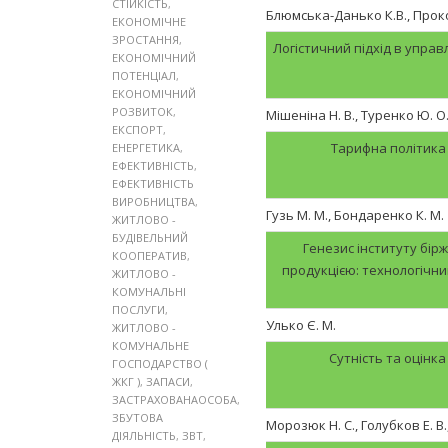
СТІЙКІСТЬ
,
Блюмська-Данько К.В., Проко
ЕКОНОМІЧНЕ
ЗРОСТАННЯ
,
Логістичний підхід в упра
ЕКОНОМІЧНИЙ
ПОТЕНЦІАЛ
,
ЕКОНОМІЧНИЙ
РОЗВИТОК
,
Мішеніна Н. В., Туренко Ю. О
ЕКСПОРТ
,
Тарифна політика
ЕНЕРГЕТИКА
,
ЕФЕКТИВНІСТЬ
,
ЕФЕКТИВНІСТЬ
ВИРОБНИЦТВА
,
Гузь М. М., Бондаренко К. М.
ЖИТЛОВО -
БУДІВЕЛЬНИЙ
Генезис інституту бірж
КООПЕРАТИВ
,
продукцією: технологічни
ЖИТЛОВО -
КОМУНАЛЬНІ
ПОСЛУГИ
,
Улько Є. М.
ЖИТЛОВО -
КОМУНАЛЬНЕ
Сутність та оцінка
ГОСПОДАРСТВО (
ЖКГ )
,
ЗАПАСИ
,
ЗАСТРАХОВАНАОСОБА
,
ЗБУТОВА
Морозюк Н. С., Голубков Е. В., 
ДІЯЛЬНІСТЬ
,
ЗВТ
,