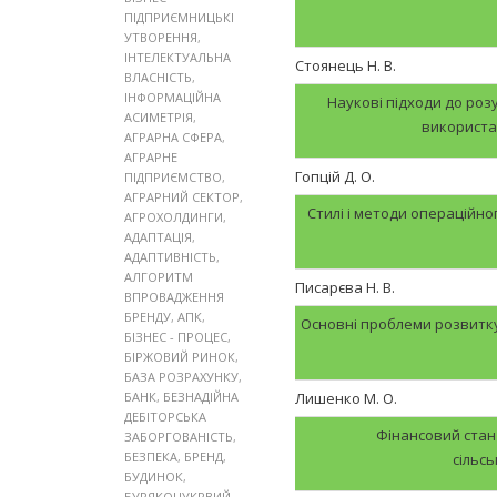
ПІДПРИЄМНИЦЬКІ
УТВОРЕННЯ
,
ІНТЕЛЕКТУАЛЬНА
Стоянець Н. В.
ВЛАСНІСТЬ
,
ІНФОРМАЦІЙНА
Наукові підходи до розу
АСИМЕТРІЯ
,
використа
АГРАРНА СФЕРА
,
АГРАРНЕ
Гопцій Д. О.
ПІДПРИЄМСТВО
,
АГРАРНИЙ СЕКТОР
,
Стилі і методи операційн
АГРОХОЛДИНГИ
,
АДАПТАЦІЯ
,
АДАПТИВНІСТЬ
,
АЛГОРИТМ
Писарєва Н. В.
ВПРОВАДЖЕННЯ
БРЕНДУ
,
АПК
,
Основні проблеми розвитк
БІЗНЕС - ПРОЦЕС
,
БІРЖОВИЙ РИНОК
,
БАЗА РОЗРАХУНКУ
,
БАНК
,
БЕЗНАДІЙНА
Лишенко М. О.
ДЕБІТОРСЬКА
Фінансовий стан
ЗАБОРГОВАНІСТЬ
,
БЕЗПЕКА
,
БРЕНД
,
сільс
БУДИНОК
,
БУРЯКОЦУКРВИЙ