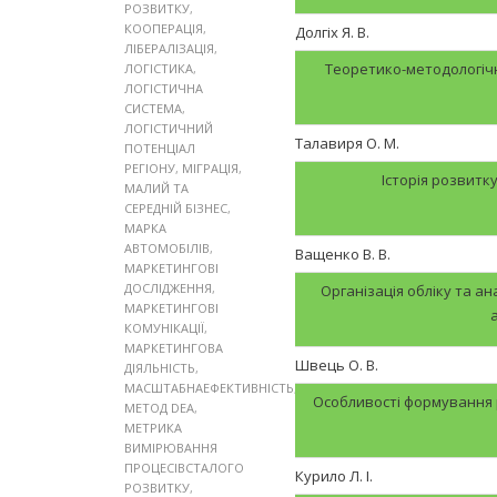
РОЗВИТКУ
,
КООПЕРАЦІЯ
,
Долгіх Я. В.
ЛІБЕРАЛІЗАЦІЯ
,
Теоретико-методологічн
ЛОГІСТИКА
,
ЛОГІСТИЧНА
СИСТЕМА
,
ЛОГІСТИЧНИЙ
Талавиря О. М.
ПОТЕНЦІАЛ
РЕГІОНУ
,
МІГРАЦІЯ
,
Історія розвит
МАЛИЙ ТА
СЕРЕДНІЙ БІЗНЕС
,
МАРКА
АВТОМОБІЛІВ
,
Ващенко В. В.
МАРКЕТИНГОВІ
ДОСЛІДЖЕННЯ
,
Організація обліку та а
МАРКЕТИНГОВІ
КОМУНІКАЦІЇ
,
МАРКЕТИНГОВА
Швець О. В.
ДІЯЛЬНІСТЬ
,
МАСШТАБНАЕФЕКТИВНІСТЬ
,
Особливості формування р
МЕТОД DEA
,
МЕТРИКА
ВИМІРЮВАННЯ
ПРОЦЕСІВСТАЛОГО
Курило Л. І.
РОЗВИТКУ
,