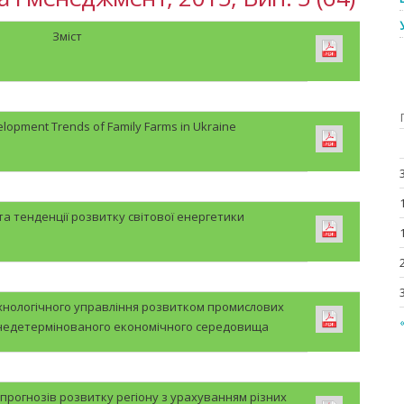
Зміст
lopment Trends of Family Farms in Ukraine
та тенденції розвитку світової енергетики
хнологічного управління розвитком промислових
 недетермінованого економічного середовища
 прогнозів розвитку регіону з урахуванням різних