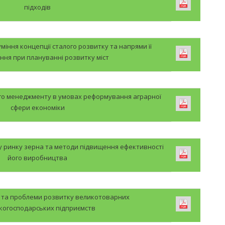
підходів
міння концепції сталого розвитку та напрями її
ння при плануванні розвитку міст
ого менеджменту в умовах реформування аграрної
сфери економіки
у ринку зерна та методи підвищення ефективності
його виробництва
 та проблеми розвитку великотоварних
ькогосподарських підприємств