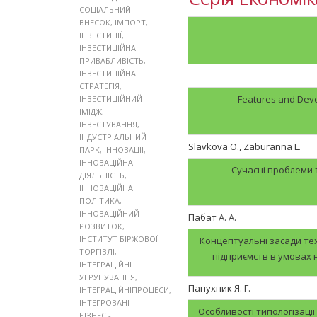
СОЦІАЛЬНИЙ
ВНЕСОК
,
ІМПОРТ
,
ІНВЕСТИЦІЇ
,
ІНВЕСТИЦІЙНА
ПРИВАБЛИВІСТЬ
,
ІНВЕСТИЦІЙНА
СТРАТЕГІЯ
,
Features and Deve
ІНВЕСТИЦІЙНИЙ
ІМІДЖ
,
ІНВЕСТУВАННЯ
,
ІНДУСТРІАЛЬНИЙ
Slavkova O., Zaburanna L.
ПАРК
,
ІННОВАЦІЇ
,
ІННОВАЦІЙНА
Сучасні проблеми 
ДІЯЛЬНІСТЬ
,
ІННОВАЦІЙНА
ПОЛІТИКА
,
ІННОВАЦІЙНИЙ
Пабат А. А.
РОЗВИТОК
,
ІНСТИТУТ БІРЖОВОЇ
Концептуальні засади те
ТОРГІВЛІ
,
підприємств в умовах
ІНТЕГРАЦІЙНІ
УГРУПУВАННЯ
,
Панухник Я. Г.
ІНТЕГРАЦІЙНІПРОЦЕСИ
,
ІНТЕГРОВАНІ
Особливості типологізації
БІЗНЕС -