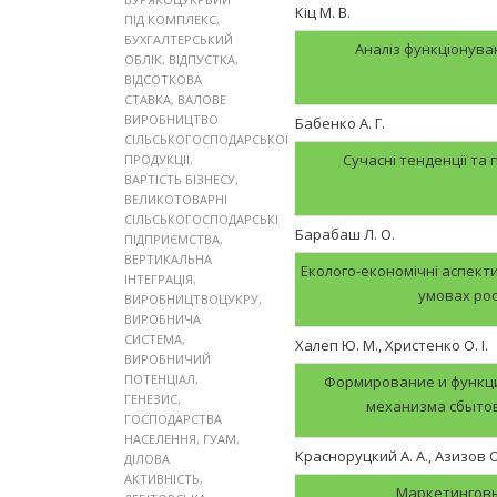
Кіц М. В.
ПІД КОМПЛЕКС
,
БУХГАЛТЕРСЬКИЙ
Аналіз функціонува
ОБЛІК
,
ВІДПУСТКА
,
ВІДСОТКОВА
СТАВКА
,
ВАЛОВЕ
ВИРОБНИЦТВО
Бабенко А. Г.
СІЛЬСЬКОГОСПОДАРСЬКОЇ
Сучасні тенденції та
ПРОДУКЦІЇ
,
ВАРТІСТЬ БІЗНЕСУ
,
ВЕЛИКОТОВАРНІ
СІЛЬСЬКОГОСПОДАРСЬКІ
Барабаш Л. О.
ПІДПРИЄМСТВА
,
ВЕРТИКАЛЬНА
Еколого-економічні аспекти
ІНТЕГРАЦІЯ
,
умовах ро
ВИРОБНИЦТВОЦУКРУ
,
ВИРОБНИЧА
СИСТЕМА
,
Халеп Ю. М., Христенко О. І.
ВИРОБНИЧИЙ
ПОТЕНЦІАЛ
,
Формирование и функц
ГЕНЕЗИС
,
механизма сбыто
ГОСПОДАРСТВА
НАСЕЛЕННЯ
,
ГУАМ
,
Красноруцкий А. А., Азизов О
ДІЛОВА
АКТИВНІСТЬ
,
Маркетинговы