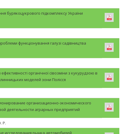
ння бурякоцукрового підкомплексу України
 проблеми функціонування галузі садівництва
 ефективності органічної сівозміни з кукурудзою в
слинницьких моделей зони Полісся
ионирование организационно-экономического
вой деятельности аграрных предприятий
. Р.
е исследования рынка автомобилей