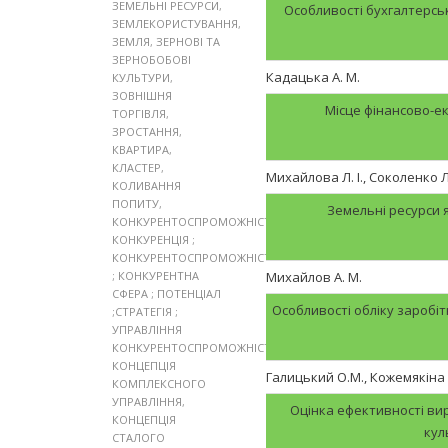
ЗЕМЕЛЬНІ РЕСУРСИ
,
Особливості бухгалтерськ
ЗЕМЛЕКОРИСТУВАННЯ
,
ЗЕМЛЯ
,
ЗЕРНОВІ ТА
ЗЕРНОБОБОВІ
Кадацька А. М.
КУЛЬТУРИ
,
ЗОВНІШНЯ
Місце фінансово-ек
ТОРГІВЛЯ
,
ЗРОСТАННЯ
,
КВАРТИРА
,
КЛАСТЕР
,
Михайлова Л. І., Соколенко Л
КОЛИВАННЯ
ПОПИТУ
,
Земельні ресурси 
КОНКУРЕНТОСПРОМОЖНІСТЬ
,
КОНКУРЕНЦІЯ ;
КОНКУРЕНТОСПРОМОЖНІСТЬ
; КОНКУРЕНТНА
Михайлов А. М.
СФЕРА ; ПОТЕНЦІАЛ
Особливості обліку заробі
;СТРАТЕГІЯ ;
УПРАВЛІННЯ
КОНКУРЕНТОСПРОМОЖНІСТЮ
,
КОНЦЕПЦІЯ
Галицький О.М., Кожемякіна В
КОМПЛЕКСНОГО
УПРАВЛІННЯ
,
Оцінка ефективності ви
КОНЦЕПЦІЯ
кул
СТАЛОГО