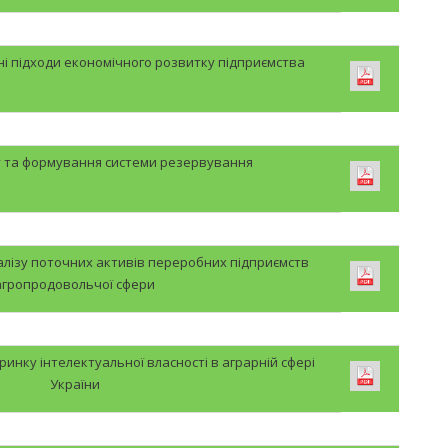
і підходи економічного розвитку підприємства
ку та формування системи резервування
налізу поточних активів переробних підприємств
агропродовольчої сфери
инку інтелектуальної власності в аграрній сфері
України