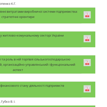
пенко К.Г.
влінні витратами виробничої системи підприємства:
стратегічні орієнтири
.
 у житлово-комунальному секторі України
і та роль в ній торгівлі сільськогосподарською
й, організаційно-управлінський і функціональний
аспект
 фінансового стану діяльності підприємств
Губко В. І.