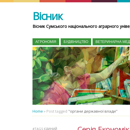
Вісник
Вісник Сумського національного аграрного уніве
АГРОНОМІЯ
БУДІВНИЦТВО
ВЕТЕРИНАРНА МЕ
Home
»
Post tagged
"органи державної влади"
Серія Економік
#TAGS
ЄДИНИЙ