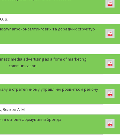
О. В.
послуг агроконсалтингових та дорадчих структур
 mass media advertising as a form of marketing
communication
іалу в стратегічному управлінні розвитком регіону
., Вялков А. М.
чні основи формування бренда