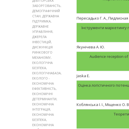
ДЕБІТОРСЬКА
ЗАБОРГОВАНІСТЬ
,
ДЕМОГРАФІЧНИЙ
СТАН
,
ДЕРЖАВНА
Пересадько Г. А., Пидлисная 
ПІДТРИМКА
,
ДЕРЖАВНЕ
Інструменти маркетингу 
УПРАВЛІННЯ
,
ДЖЕРЕЛА
ІНВЕСТИЦІЙ
,
Якунічева А. Ю.
ДИСФУНКЦІЯ
РИНКОВОГО
Audience reception of
МЕХАНІЗМУ
,
ЕКОЛОГІЧНА
БЕЗПЕКА
,
ЕКОЛОГІЧНАБАЗА
,
Jaska E.
ЕКОЛОГО -
ЕКОНОМІЧНА
Оцінка логістичного потенц
ЕФЕКТИВНІСТЬ
,
ЕКОНОМІЧНІ
ДЕТЕРМІНАНТИ
,
ЕКОНОМІЧНА
Коблянська І. І., Міщенко О. В
ІНТЕГРАЦІЯ
,
Теорети
ЕКОНОМІЧНА
БЕЗПЕКА
,
ЕКОНОМІЧНА