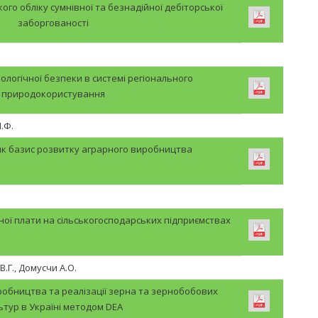
ого обліку сумнівної та безнадійної дебіторської
заборгованості
ологічної безпеки в системі регіонального
природокористування
.Ф.
як базис розвитку аграрного виробництва
тної плати на сільськогосподарських підприємствах
.Г., Домусчи А.О.
робництва та реалізації зерна та зернобобових
ьтур в Україні методом DEA