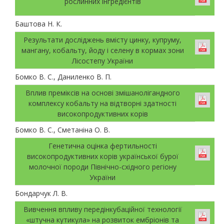
рослинних інгредієнтів
Баштова Н. К.
Результати досліджень вмісту цинку, купруму,
мангану, кобальту, йоду і селену в кормах зони
Лісостепу України
Бомко В. С., Даниленко В. П.
Вплив преміксів на основі змішанолігандного
комплексу кобальту на відтворні здатності
високопродуктивних корів
Бомко В. С., Сметаніна О. В.
Генетична оцінка фертильності
високопродуктивних корів української бурої
молочної породи Північно-східного регіону
України
Бондарчук Л. В.
Вивчення впливу передінкубаційної технології
«штучна кутикула» на розвиток ембріонів та