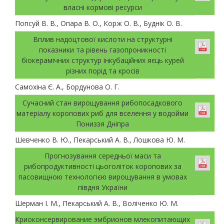
власні кормові ресурси
Попсуй В. В., Опара В. О., Корж О. В., Буднік О. В.
Вплив надоцтової кислоти на структурні
показники та рівень газопроникності
біокерамічних структур інкубаційних яєць курей
різних порід та кросів
Самохіна Є. А., Бордунова О. Г.
Сучасний стан вирощування рибопосадкового
матеріалу коропових риб для вселення у водойми
Пониззя Дніпра
Шевченко В. Ю., Пекарський А. В., Лошкова Ю. М.
Прогнозування середньої маси та
рибопродуктивності цьоголіток коропових за
пасовищною технологією вирощування в умовах
півдня України
Шерман І. М., Пекарський А. В., Воліченко Ю. М.
Криоконсервирование эмбрионов млекопитающих