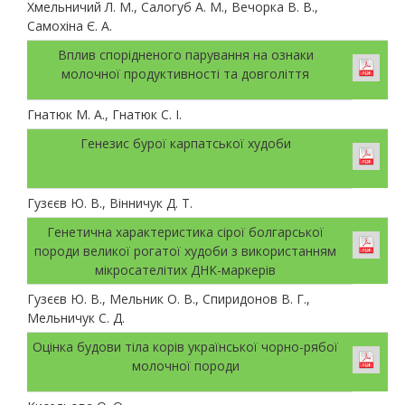
Хмельничий Л. М., Салогуб А. М., Вечорка В. В.,
Самохіна Є. А.
Вплив спорідненого парування на ознаки
молочної продуктивності та довголіття
Гнатюк М. А., Гнатюк С. І.
Генезис бурої карпатської худоби
Гузєєв Ю. В., Вінничук Д. Т.
Генетична характеристика сірої болгарської
породи великої рогатої худоби з використанням
мікросателітих ДНК-маркерів
Гузєєв Ю. В., Мельник О. В., Спиридонов В. Г.,
Мельничук С. Д.
Оцінка будови тіла корів української чорно-рябої
молочної породи