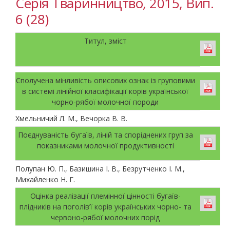
Серія Тваринництво, 2015, Вип.
6 (28)
Титул, зміст
Сполучена мінливість описових ознак із груповими
в системі лінійної класифікації корів української
чорно-рябої молочної породи
Хмельничий Л. М., Вечорка В. В.
Поєднуваність бугаїв, ліній та споріднених груп за
показниками молочної продуктивності
Полупан Ю. П., Базишина І. В., Безрутченко І. М.,
Михайленко Н. Г.
Оцінка реалізації племінної цінності бугаїв-
плідників на поголів’ї корів українських чорно- та
червоно-рябої молочних порід