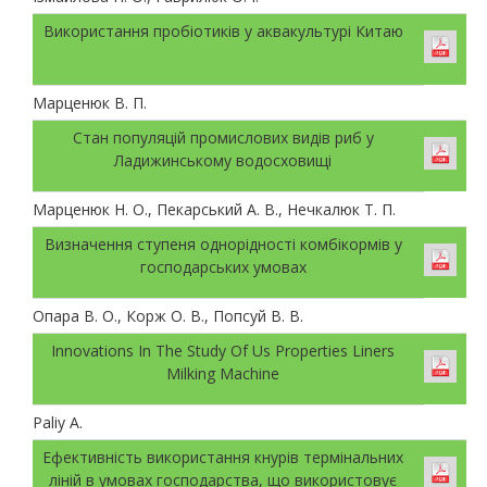
Використання пробіотиків у аквакультурі Китаю
Марценюк В. П.
Стан популяцій промислових видів риб у
Ладижинському водосховищі
Марценюк Н. О., Пекарський А. В., Нечкалюк Т. П.
Визначення ступеня однорідності комбікормів у
господарських умовах
Опара В. О., Корж О. В., Попсуй В. В.
Innovations In The Study Of Us Properties Liners
Milking Machine
Paliy А.
Ефективність використання кнурів термінальних
ліній в умовах господарства, що використовує