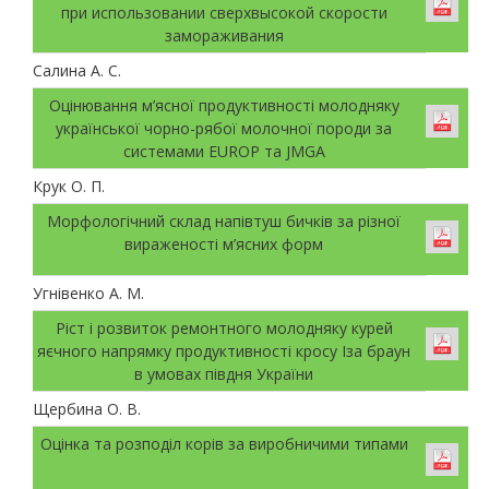
при использовании сверхвысокой скорости
замораживания
Салина А. С.
Оцінювання м’ясної продуктивності молодняку
української чорно-рябої молочної породи за
системами EUROP та JMGA
Крук О. П.
Морфологічний склад напівтуш бичків за різної
вираженості м’ясних форм
Угнівенко А. М.
Ріст і розвиток ремонтного молодняку курей
яєчного напрямку продуктивності кросу Іза браун
в умовах півдня України
Щербина О. В.
Оцінка та розподіл корів за виробничими типами