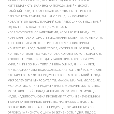
МИШІ
,
ЕТИЛЕНГЛІКОЛЬ
,
ЖЕРЕБЦІ - ПЛІДНИКИ
,
ЖИВА МАСА
,
ЖИТТЄЗДАТНІСТЬ
,
ЗААНЕНСЬКА ПОРОДА
,
ЗАБІЙНІ ЯКОСТІ
,
ЗАБІЙНИЙ ВИХІД
,
ЗБАЛАНСОВАНЕ ХАРЧУВАННЯ
,
ЗБЕРЕЖЕНІСТЬ
,
ЗБЕРЕЖЕНІСТЬ ТВАРИН
,
ЗМІШАНОЛІГАНДНИЙ КОМПЛЕКС
КОБАЛЬТУ
,
ЗМІШАНОЛІГАНДНИЙ КОМПЛЕКС ЦИНКУ
,
ЗМІШУВАЧ
,
Й
ОД
,
КАЧЕНЯТА
,
КЛАС РОЗПОДІЛУ
,
КОБАЛЬТ
,
КОБАЛЬТУПОСТАНОВКАПРОБЛЕМИ
,
КОЕФІЦІЄНТ ІНБРИДИНГУ
,
КОЕФІЦІЄНТ ОДНОРІДНОСТІ ЗМІШУВАННЯ
,
КОЗЕНЯТА
,
КОМБІКОРМ
,
КОНІ
,
КОНСТИТУЦІЯ
,
КОНСТРУЮВАННЯ М ’ ЯСНИХ ВИРОБІВ
,
КОНТАКТНО - РОЗДІЛЬНИЙ СПОСІБ
,
КООПЕРАЦІЯ
,
КОРЕЛЯЦІЯ
,
КОРМИ
,
КОРМОВІ РЕСУРСИ
,
КОРОВА
,
КОРОВИ
,
КОРОП
,
КОРОПОВІ
,
КРІОКОНСЕРВУВАННЯ
,
КРЕДИТУВАННЯ
,
КРОЛІ
,
КРОС
,
КУПРУМ
,
КУРИ
,
ЛІНІЙНІ ОЗНАКИ ТИПУ
,
ЛІНІЙНА ОЦІНКА
,
ЛІНІЙНИЙ РІСТ
,
ЛІНІЯ
,
ЛАДИЖИНСЬКЕ ВОДОСХОВИЩЕ
,
ЛАКТАЦІЯ
,
ЛЕЙКОЗ
,
М ’ ЯСНЕ
СКОТАРСТВО
,
М ” ЯСНА ПРОДУКТИВНІСТЬ
,
МІЖОТЕЛЬНИЙ ПЕРІОД
,
МІКРОЕЛЕМЕНТИ
,
МІКРОСАТЕЛІТИ
,
МАКУХА
,
МАНГАН
,
МОЛОДНЯК
,
МОЛОКО
,
МОЛОЧНА ПРОДУКТИВНІСТЬ
,
МОЛОЧНЕ СКОТАРСТВО
,
МОРФОЛОГІЧНИЙ СКЛАД НАПІВТУШ
,
МОРФОМЕТРІЯ
,
МУЛАРД
,
НАДІЙ
,
НАДІЙПОСТАНОВКА ПРОБЛЕМИ ТА СТАН ЇЇ ВИВЧЕНОЦІНКИ
ТВАРИН ЗА ПЛЕМІННОЮ ЦІННІСТЮ
,
НАДВИСОКА ШВИДКІСТЬ
,
ОЗНАКИ ВИМЕНІ
,
ОРГАНІЧНА ПРОДУКЦІЯ
,
ОРГАНІЧНЕ М ’ ЯСО
,
ОРЛОВСЬКА РИСИСТА
,
ОЦІНКА ЕФЕКТИВНОСТІ
,
ПІДБІР
,
ПІДСОС
,