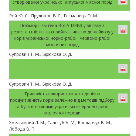
створюваної української ангуської м’ясної порід
Рой Ю. С., Прудніков В. Г., Гетманець О. М.
Поліморфізм гена BoLA-DRB3 у зв'язку з
резистентністю та сприйнятливістю до лейкозу у
корів української чорно-рябої і червоно-рябої
молочних порід
Супрович Т. М., Бірюкова О. Д.
Супрович Т. М., Бірюкова О. Д.
Тривалість використання та довічна
продуктивність корів залежно від методів підбору
та бугаїв-плідників української червоно-рябої
молочної породи
Хмельничий Л. М., Салогуб А. М., Бондарчук В. М.,
Лобода В. П.