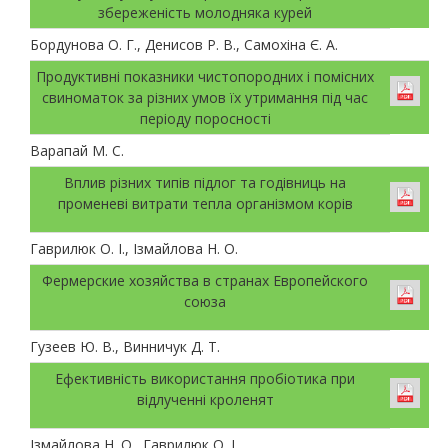
збереженість молодняка курей
Бордунова О. Г., Денисов Р. В., Самохіна Є. А.
Продуктивні показники чистопородних і помісних
свиноматок за різних умов їх утримання під час
періоду поросності
Варапай М. С.
Вплив різних типів підлог та годівниць на
променеві витрати тепла організмом корів
Гаврилюк О. І., Ізмайлова Н. О.
Фермерские хозяйства в странах Европейского
союза
Гузеев Ю. В., Винничук Д. Т.
Ефективність використання пробіотика при
відлученні кроленят
Ізмайлова Н. О., Гаврилюк О. І.