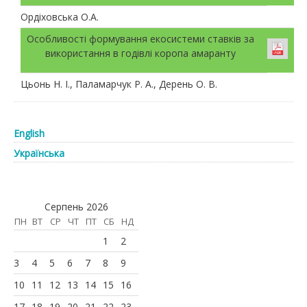
Ордіховська О.А.
Особливості формування екосистеми ставків за
використання в годівлі коропа амаранту
Цьонь Н. І., Паламарчук Р. А., Дерень О. В.
English
Українська
Серпень 2026
ПН
ВТ
СР
ЧТ
ПТ
СБ
НД
1
2
3
4
5
6
7
8
9
10
11
12
13
14
15
16
17
18
19
20
21
22
23