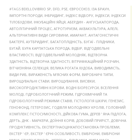
#TAGS
BDELLOVIBRIO SP
,
DFD
,
PSE
,
ЄВРОСОЮЗ
,
ІЗА БРАУН
,
ІМПОРТНІ ПОРОДИ
,
ІНБРИДИНГ
,
ІНДЕКС ВІДБОРУ
,
ІНДЕКСИ
,
ІНДЕКСИ
ТІЛОБУДОВИ
,
ІНКУБАЦІЙНІ ЯЙЦЯ
,
АБЕРДИН - АНГУСЬКАПОРОДА
,
АВТОЛІТИЧНИЙ ПРОЦЕС
,
АГРОТУРИЗМ
,
АКВАКУЛЬТУРА
,
АЛЕЛІ
,
АЛЬТЕРНАТИВНІ ВИДИ СИРОВИНИ
,
АМАРАНТ
,
АНТАГОНІСТИЧНІ
БАКТЕРІЇ
,
АУТБРИДИНГ
,
БАГАТОПЛІДНІСТЬ
,
БУГАЇ - ПЛІДНИКИ
,
БУГАЙ
,
БУРА КАРПАТСЬКА ПОРОДА
,
ВІДБІР
,
ВІДГОДІВЕЛЬНІ
ВЛАСТИВОСТІ
,
ВІДГОДІВЕЛЬНИЙ МОЛОДНЯК
,
ВІДТВОРНА
ЗДАТНІСТЬ
,
ВІДТВОРНА ЗДАТНОСТІ
,
ВІТРИФІКАЦІЙНИЙ РОЗЧИН
,
ВІТЧИЗНЯНА СЕЛЕКЦІЯ
,
ВЕЛИКА РОГАТА ХУДОБА
,
ВИВОДИМІСТЬ
,
ВИДИ РИБ
,
ВИРАЖЕНІСТЬ М'ЯСНИХ ФОРМ
,
ВИРОБНИЧІ ТИПИ
,
ВИРОЩУВАЛЬНІ СТАВИ
,
ВИРОЩУВАННЯ
,
ВИСІВКИ
,
ВИСОКОПРОДУКТИВНІ КОРОВИ
,
ВОДНІ БІОРЕСУРСИ
,
ВСЕЛЕННЯ
МОЛОДІ
,
ГІДРОБІОЛОГІЧНИЙ РЕЖИМ
,
ГІДРОХІМІЧНИЙ ТА
ГІДРОБІОЛОГІЧНИЙ РЕЖИМИ СТАВІВ
,
ГІСТОЛОГІЯ ШКІРИ
,
ГЕНЕЗИС
,
ГЕНОФОНД
,
ГЕТЕРОЗИС
,
ГОДІВЛЯ МОЛОДНЯКУ КРОЛІВ
,
ГОЛОВНИЙ
КОМПЛЕКС ГІСТОСУМІСНОСТІ
,
ДІЙКОВА ГУМА
,
ДЕРЕВ ’ ЯНА ПІДЛОГА
,
ДЕРТЬ
,
ДНК - МАРКЕРИ
,
ДОЇННЯ КОРІВ
,
ДОБОВИЙ ПРИРІСТ
,
ДОВІЧНА
ПРОДУКТИВНІСТЬ
,
ЕКСПЕРТНАОЦІНКАПОСТАНОВКА ПРОБЛЕМИ
,
ЕКСТЕР ‘ ЄР
,
ЕКСТЕР ’ ЄРНІ ОСОБЛИВОСТІ
,
ЕМБРІОНИ
,
ЕМБРІОНИ