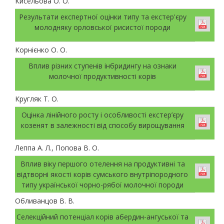
Кисельова О. О.
Результати експертної оцінки типу та екстер'єру
молодняку орловської рисистої породи
Корнієнко О. О.
Вплив різних ступенів інбридингу на ознаки
молочної продуктивності корів
Кругляк Т. О.
Оцінка лінійного росту і особливості екстер’єру
козенят в залежності від способу вирощування
Леппа А. Л., Попова В. О.
Вплив віку першого отелення на продуктивні та
відтворні якості корів сумського внутріпородного
типу української чорно-рябої молочної породи
Обливанцов В. В.
Селекційний потенціал корів абердин-ангуської та