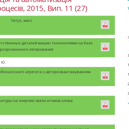
цесів, 2015, Вип. 11 (27)
Титул, зміст
тственных деталей машин технологиями на базе
троэрозионного легирования
. Ю.
турбонасосного агрегата з авторозвантажуванням
атуры на энергию связи атомов олова