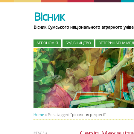
Вісник
Вісник Сумського національного аграрного уніве
АГРОНОМІЯ
БУДІВНИЦТВО
ВЕТЕРИНАРНА МЕ
Home
»
Post tagged
"рівняння регресії"
Серія Механіза
#TAGS
«