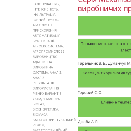
ГАЛОПУВАННЯ »
,
виробничих про
ІНТЕНСИВНІСТЬ
,
ІНФІЛЬТРАЦІЯ
,
ІОННИЙ ПУЧОК
,
АБСОЛЮТНЕ
ПРИСКОРЕННЯ
,
АВТОМАТИЗАЦІЯ
БУФЕРИЗАЦІЇ
,
Повышение качества отве
АГРОЕКОСИСТЕМА
,
элек
АГРОПРОМИСЛОВЕ
ВИРОБНИЦТВО
,
АДАПТИВНА
Тарельник В. Б., Думанчук М
ВИРОБНИЧА
СИСТЕМА
,
АНАЛІЗ
,
Коефіцієнт корисної дії 
АНАЛІЗ
РЕЗУЛЬТАТІВ
ВИКОРИСТАННЯ
Горовий С. О.
РІЗНИХ ВАРІАНТІВ
СКЛАДУ МАШИН
,
Влияние темпер
БІОГАЗ
,
БІОЕНЕРГЕТИКА
,
БІОМАСА
,
БАГАТОКОРИСТУВАЦЬКИЙ
Дзюба А. В.
РЕЖИМ
,
БАГАТОПОЗИЦІЙНИЙ
,