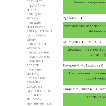
ПОТУЖНІСТЬ
,
Вимоги та відмінност
ПРЕЦИЗІЙНИЙ
ВЕРСТАТ
,
ПРИВЕДЕНІ
Руденко В. П.
ВИТРАТИ
,
ПРИВЕДЕНІ
Математичне моделювання т
ТЕМПЕРАТУРИ
,
шліцьових
ПРИНЦИП ГЕРМАНА
- Д ' АЛАМБЕРА -
ЕЙЛЕРА
,
Бондарев С. Г., Рясна О. В.
ПРИСКОРЕННЯ
КОРІОЛІСА
,
Дослідження точності ск
ПРИСТОСУВАННЯ
,
металообр
ПРОДУКТИВНІСТЬ
,
ПРОДУКЦІЯ І
Захаров М. М., Захарова О. І
ПОСЛУГИ
,
ПРОМИВНА
Практичне використання
СИСТЕМА
,
ПРУЖНИЙ КЛИН
,
задачі комів
ПРЯМОБІЧНІ
ШЛІЦЬОВІ З ’
Юнда А. М., Жигулін І. В., Пет
ЄДНАННЯ
,
ПТС
,
ПТС
- ТРЕНАЖЕР
,
Еволюція і с
РІВНОВАГА
,
РІВНЯННЯ РЕГРЕСІЇ
,