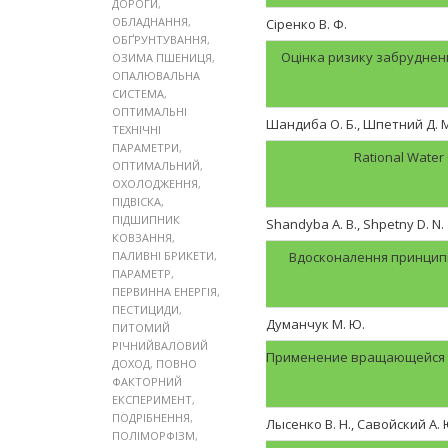
ДОРОГИ
,
ОБЛАДНАННЯ
,
Сіренко В. Ф.
ОБҐРУНТУВАННЯ
,
Оцінка ризику забрудне
ОЗИМА ПШЕНИЦЯ
,
ОПАЛЮВАЛЬНА
СИСТЕМА
,
ОПТИМАЛЬНІ
Шандиба О. Б., Шпетний Д. М.
ТЕХНІЧНІ
ПАРАМЕТРИ
,
Rational Water
ОПТИМАЛЬНИЙ
,
ОХОЛОДЖЕННЯ
,
ПІДВІСКА
,
ПІДШИПНИК
Shandyba A. B., Shpetny D. N.
КОВЗАННЯ
,
ПАЛИВНІ БРИКЕТИ
,
Вдосконалення принципі
ПАРАМЕТР
,
ПЕРВИННА ЕНЕРГІЯ
,
ПЕСТИЦИДИ
,
Думанчук М. Ю.
ПИТОМИЙ
РІЧНИЙВАЛОВИЙ
Применение вращающейся с
ДОХОД
,
ПОВНО
ФАКТОРНИЙ
ЕКСПЕРИМЕНТ
,
ПОДРІБНЕННЯ
,
Лысенко В. Н., Савойский А. 
ПОЛІМОРФІЗМ
,