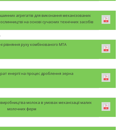
шинних агрегатів для виконання механізованих
рослинництві на основі сучасних технічних засобів
.
і рівняння руху комбінованого МТА
рат енергії на процес дроблення зерна
 виробництва молока в умовах механізації малих
молочних ферм