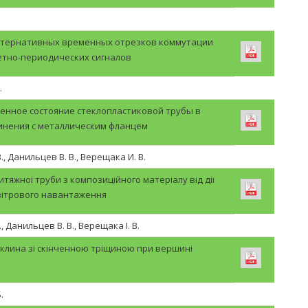
ьтернативных временных отрезков коммутации
етно-периодических сигналов
.
енное состояние стеклопластиковой трубы в
инения с металлическим фланцем
., Данильцев В. В., Верещака И. В.
итяжної труби з композиційного матеріалу від дії
вітрового навантаження
, Данильцев В. В., Верещака І. В.
 клина зі скінченною тріщиною при вершині
.