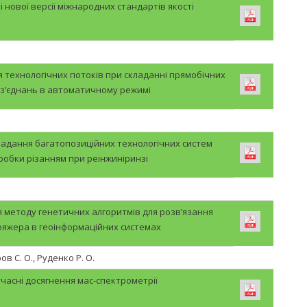
і нової версії міжнародних стандартів якості
ехнологічних потоків при складанні прямобічних
 з’єднань в автоматичному режимі
ладання багатопозиційних технологічних систем
обки різанням при реінжиніринзі
.
 методу генетичних алгоритмів для розв’язання
ояжера в геоінформаційних системах
ров С. О., Руденко Р. О.
учасні досягнення мас-спектрометрії