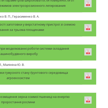
ти параметров шероховатости поверхности от
режимов электроэрозионного легирования
о В. П., Герасименко В. А.
сті заготовки у верстатному пристрої зі схемою
вання за трьома площинами
 при моделюванні роботи системи складання
ашинобудівного виробу
., Малініна Ю. В.
інки гумусного стану ґрунтового середовища
агроекосистем
розміщення зерна озимої пшениці на енергію
проростання рослини