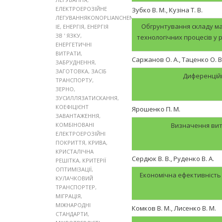
ЕЛЕКТРОЕРОЗІЙНЕ
Зубко В. М., Кузіна Т. В.
ЛЕГУВАННЯKONOPLIANCHENKO
Обгрунтування складу ма
IE
,
ЕНЕРГІЯ
,
ЕНЕРГІЯ
ЗВ ' ЯЗКУ
,
технологічних процесів у 
ЕНЕРГЕТИЧНІ
ВИТРАТИ
,
Саржанов О. А., Таценко О. В
ЗАБРУДНЕННЯ
,
ЗАГОТОВКА
,
ЗАСІБ
Диференційн
ТРАНСПОРТУ
,
ЗЕРНО
,
ЗУСИЛЛЯЗАТИСКАННЯ
,
КОЕФІЦІЄНТ
Ярошенко П. М.
ЗАВАНТАЖЕННЯ
,
КОМБІНОВАНІ
Визначення вит
ЕЛЕКТРОЕРОЗІЙНІ
ПОКРИТТЯ
,
КРИВА
,
КРИСТАЛІЧНА
Сердюк В. В., Руденко В. А.
РЕШІТКА
,
КРИТЕРІЇ
ОПТИМІЗАЦІЇ
,
Економічна ефективність
КУЛАЧКОВИЙ
ТРАНСПОРТЕР
,
МІГРАЦІЯ
,
МІЖНАРОДНІ
Комков В. М., Лисенко В. М.
СТАНДАРТИ
,