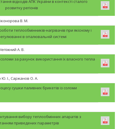
тання відходів АПК України в контексті сталого
розвитку регіонів
 Ніконорова В. М.
роботи теплообмінників-нагрівачів при якісному і
регулюванні в опалювальній системі
 Чепіжний А. В.
 соломи за рахунок використання їх власного тепла
 Ю. І., Саржанов О. А.
оцесу сушки паливних брикетів із соломи
унтування вибору теплообмінних апаратів з
танням приведених параметрів