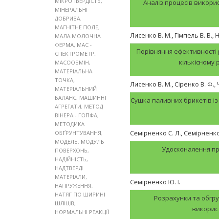
МІКРОТВЕРДІСТЬ
,
Аналіз процесів викорис
МІНЕРАЛЬНІ
ДОБРИВА
,
МАГНІТНЕ ПОЛЕ
,
Лисенко В. М., Гімпель В. В.,
МАЛА МОЛОЧНА
ФЕРМА
,
МАС -
Порівняння ефективності 
СПЕКТРОМЕТР
,
кількісному 
МАСООБМІН
,
МАТЕРІАЛЬНА
ТОЧКА
,
Лисенко В. М., Сіренко В. Ф.,
МАТЕРІАЛЬНИЙ
БАЛАНС
,
МАШИННІ
Сушка паливних брикетів із
АГРЕГАТИ
,
МЕТОД
ВІНЕРА - ГОПФА
,
МЕТОДИКА
Семірненко С. Л., Семірненко
ОБҐРУНТУВАННЯ
,
МОДЕЛЬ
,
МОДУЛЬ
Удосконалення пр
ПОВЕРХОНЬ
,
НАДІЙНІСТЬ
,
НАДТВЕРДІ
МАТЕРІАЛИ
,
Семірненко Ю. І.
НАПРУЖЕННЯ
,
НАТЯГ ПО ШИРИНІ
Розрахунки та обгр
ШЛІЦІВ
,
викорис
НОРМАЛЬНІ РЕАКЦІЇ