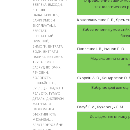
Определение зависимос
БЕЗПЕКА
,
ВІДХОДИ
,
технологических 
ВІТРОВІ
НАВАНТАЖЕННЯ
,
Коноплянченко Е. В., Яременк
ВАЖКІ УМОВИ
ЕКСПЛУАТАЦІЇ
,
Забезпечення умов стійко
ВЕРСТАТ
,
базу
ВЕРСТАТНИЙ
ПРИСТРІЙ
,
ВИМОГИ
,
ВИТРАТА
Павленко І. В., Іванов В. О.
ВОДИ
,
ВИТРАТИ
ПАЛИВА
,
ВИТЯЖНА
Модель зміни станів
ТРУБА
,
ВМІСТ
м
ЗАБРУДНЮЮЧИХ
РЕЧОВИН
,
Скоркін А. О., Кондратюк О. Л
ВОЛОГІСТЬ
,
ВРОЖАЙНІСТЬ
,
Вибір моделі для оц
ВУГЛЕЦЬ
,
ГРАДІЄНТ
РЕЛЬЄФУ
,
ГУМУС
,
ДЕТАЛЬ
,
ДИСПЕРСНІ
МАТЕРІАЛИ
,
Голуб Г. А., Кухарець С. М.
ЕКОНОМІЧНА
ЕФЕКТИВНІСТЬ
Дослідження впливу 
МЕХАНІЗАЦІЇ
,
ЕЛЕКТРОЕРОЗІЙНЕ
ЛЕГУВАННЯ
,