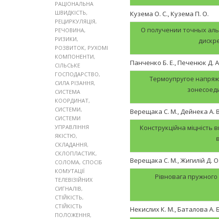
РАЦІОНАЛЬНА
ШВИДКІСТЬ
,
Кузема О. С., Кузема П. О.
РЕЦИРКУЛЯЦІЯ
,
О получении точных ал
РЕЧОВИНА
,
РИЗИКИ
,
дискр
РОЗВИТОК
,
РУХОМІ
КОМПОНЕНТИ
,
Панченко Б. Е., Печенюк Д. А
СІЛЬСЬКЕ
ГОСПОДАРСТВО
,
Термоупругое напряж
СИЛА РІЗАННЯ
,
зонесоед
СИСТЕМА
КООРДИНАТ
,
СИСТЕМИ
,
Верещака С. М., Дейнека А. В
СИСТЕМИ
УПРАВЛІННЯ
Конструкційна міцність в
ЯКІСТЮ
,
СКЛАДАННЯ
,
СКЛОПЛАСТИК
,
Верещака С. М., Жигилій Д. О.
СОЛОМА
,
СПОСІБ
КОМУТАЦІЇ
Рівновага пружного
ТЕЛЕВІЗІЙНИХ
СИГНАЛІВ
,
СТІЙКІСТЬ
,
СТІЙКІСТЬ
Некислих К. М., Баталова А. Б
ПОЛОЖЕННЯ
,