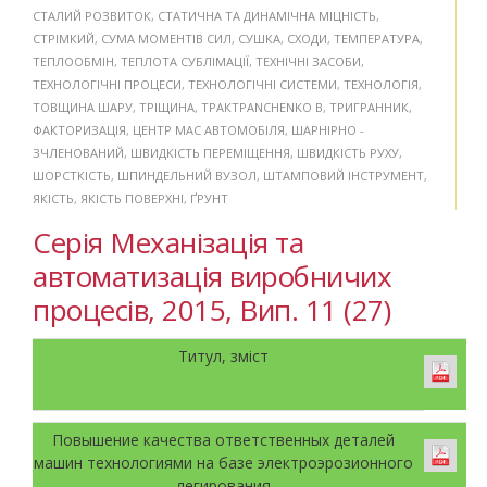
СТАЛИЙ РОЗВИТОК
,
СТАТИЧНА ТА ДИНАМІЧНА МІЦНІСТЬ
,
СТРІМКИЙ
,
СУМА МОМЕНТІВ СИЛ
,
СУШКА
,
СХОДИ
,
ТЕМПЕРАТУРА
,
ТЕПЛООБМІН
,
ТЕПЛОТА СУБЛІМАЦІЇ
,
ТЕХНІЧНІ ЗАСОБИ
,
ТЕХНОЛОГІЧНІ ПРОЦЕСИ
,
ТЕХНОЛОГІЧНІ СИСТЕМИ
,
ТЕХНОЛОГІЯ
,
ТОВЩИНА ШАРУ
,
ТРІЩИНА
,
ТРАКТPANCHENKO B
,
ТРИГРАННИК
,
ФАКТОРИЗАЦІЯ
,
ЦЕНТР МАС АВТОМОБІЛЯ
,
ШАРНІРНО -
ЗЧЛЕНОВАНИЙ
,
ШВИДКІСТЬ ПЕРЕМІЩЕННЯ
,
ШВИДКІСТЬ РУХУ
,
ШОРСТКІСТЬ
,
ШПИНДЕЛЬНИЙ ВУЗОЛ
,
ШТАМПОВИЙ ІНСТРУМЕНТ
,
ЯКІСТЬ
,
ЯКІСТЬ ПОВЕРХНІ
,
ҐРУНТ
Серія Механізація та
автоматизація виробничих
процесів, 2015, Вип. 11 (27)
Титул, зміст
Повышение качества ответственных деталей
машин технологиями на базе электроэрозионного
легирования