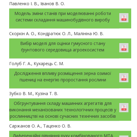
Павленко І. В., Іванов В. О.
Модель зміни станів при моделюванні роботи
системи складання машинобудівного виробу
Скоркін А. О., Кондратюк О. Л., Малініна Ю. В.
Вибір моделі для оцінки гумусного стану
ґрунтового середовища агроекосистем
Голуб Г. А., Кухарець С. М.
Дослідження впливу розміщення зерна озимої
пшениці на енергію проростання рослини
Зубко В. М., Кузіна Т. В.
Обгрунтування складу машинних агрегатів для
виконання механізованих технологічних процесів у
рослинництві на основі сучасних технічних засобів
Саржанов О. А., Таценко О. В.
Диференційні рівняння руху комбінованого МТА