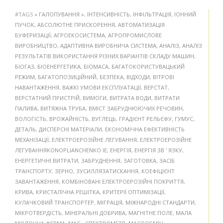
#TAGS
« ГАЛОПУВАННЯ »
,
ІНТЕНСИВНІСТЬ
,
ІНФІЛЬТРАЦІЯ
,
ІОННИЙ
ПУЧОК
,
АБСОЛЮТНЕ ПРИСКОРЕННЯ
,
АВТОМАТИЗАЦІЯ
БУФЕРИЗАЦІЇ
,
АГРОЕКОСИСТЕМА
,
АГРОПРОМИСЛОВЕ
ВИРОБНИЦТВО
,
АДАПТИВНА ВИРОБНИЧА СИСТЕМА
,
АНАЛІЗ
,
АНАЛІЗ
РЕЗУЛЬТАТІВ ВИКОРИСТАННЯ РІЗНИХ ВАРІАНТІВ СКЛАДУ МАШИН
,
БІОГАЗ
,
БІОЕНЕРГЕТИКА
,
БІОМАСА
,
БАГАТОКОРИСТУВАЦЬКИЙ
РЕЖИМ
,
БАГАТОПОЗИЦІЙНИЙ
,
БЕЗПЕКА
,
ВІДХОДИ
,
ВІТРОВІ
НАВАНТАЖЕННЯ
,
ВАЖКІ УМОВИ ЕКСПЛУАТАЦІЇ
,
ВЕРСТАТ
,
ВЕРСТАТНИЙ ПРИСТРІЙ
,
ВИМОГИ
,
ВИТРАТА ВОДИ
,
ВИТРАТИ
ПАЛИВА
,
ВИТЯЖНА ТРУБА
,
ВМІСТ ЗАБРУДНЮЮЧИХ РЕЧОВИН
,
ВОЛОГІСТЬ
,
ВРОЖАЙНІСТЬ
,
ВУГЛЕЦЬ
,
ГРАДІЄНТ РЕЛЬЄФУ
,
ГУМУС
,
ДЕТАЛЬ
,
ДИСПЕРСНІ МАТЕРІАЛИ
,
ЕКОНОМІЧНА ЕФЕКТИВНІСТЬ
МЕХАНІЗАЦІЇ
,
ЕЛЕКТРОЕРОЗІЙНЕ ЛЕГУВАННЯ
,
ЕЛЕКТРОЕРОЗІЙНЕ
ЛЕГУВАННЯKONOPLIANCHENKO IE
,
ЕНЕРГІЯ
,
ЕНЕРГІЯ ЗВ ' ЯЗКУ
,
ЕНЕРГЕТИЧНІ ВИТРАТИ
,
ЗАБРУДНЕННЯ
,
ЗАГОТОВКА
,
ЗАСІБ
ТРАНСПОРТУ
,
ЗЕРНО
,
ЗУСИЛЛЯЗАТИСКАННЯ
,
КОЕФІЦІЄНТ
ЗАВАНТАЖЕННЯ
,
КОМБІНОВАНІ ЕЛЕКТРОЕРОЗІЙНІ ПОКРИТТЯ
,
КРИВА
,
КРИСТАЛІЧНА РЕШІТКА
,
КРИТЕРІЇ ОПТИМІЗАЦІЇ
,
КУЛАЧКОВИЙ ТРАНСПОРТЕР
,
МІГРАЦІЯ
,
МІЖНАРОДНІ СТАНДАРТИ
,
МІКРОТВЕРДІСТЬ
,
МІНЕРАЛЬНІ ДОБРИВА
,
МАГНІТНЕ ПОЛЕ
,
МАЛА