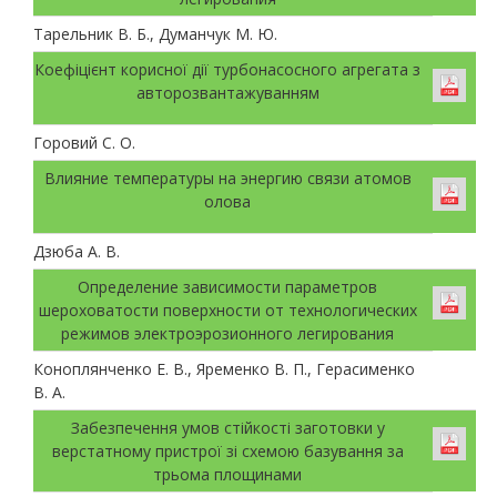
Тарельник В. Б., Думанчук М. Ю.
Коефіцієнт корисної дії турбонасосного агрегата з
авторозвантажуванням
Горовий С. О.
Влияние температуры на энергию связи атомов
олова
Дзюба А. В.
Определение зависимости параметров
шероховатости поверхности от технологических
режимов электроэрозионного легирования
Коноплянченко Е. В., Яременко В. П., Герасименко
В. А.
Забезпечення умов стійкості заготовки у
верстатному пристрої зі схемою базування за
трьома площинами