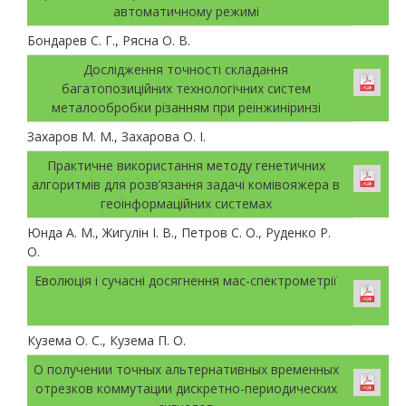
автоматичному режимі
Бондарев С. Г., Рясна О. В.
Дослідження точності складання
багатопозиційних технологічних систем
металообробки різанням при реінжиніринзі
Захаров М. М., Захарова О. І.
Практичне використання методу генетичних
алгоритмів для розв’язання задачі комівояжера в
геоінформаційних системах
Юнда А. М., Жигулін І. В., Петров С. О., Руденко Р.
О.
Еволюція і сучасні досягнення мас-спектрометрії
Кузема О. С., Кузема П. О.
О получении точных альтернативных временных
отрезков коммутации дискретно-периодических