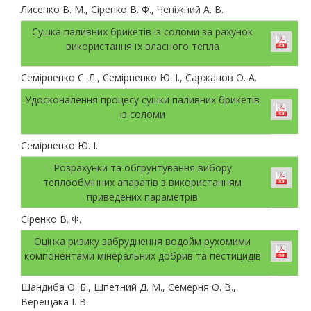
Лисенко В. М., Сіренко В. Ф., Чепіжний А. В.
Сушка паливних брикетів із соломи за рахунок
використання їх власного тепла
Семірненко С. Л., Семірненко Ю. І., Саржанов О. А.
Удосконалення процесу сушки паливних брикетів
із соломи
Семірненко Ю. І.
Розрахунки та обгрунтування вибору
теплообмінних апаратів з використанням
приведених параметрів
Сіренко В. Ф.
Оцінка ризику забруднення водойм рухомими
компонентами мінеральних добрив та пестицидів
Шандиба О. Б., Шпетний Д. М., Семерня О. В.,
Верещака І. В.