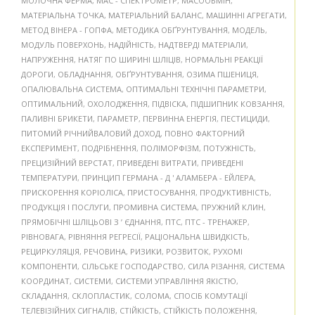
МОЛОЧНА ФЕРМА
,
МАС - СПЕКТРОМЕТР
,
МАСООБМІН
,
МАТЕРІАЛЬНА ТОЧКА
,
МАТЕРІАЛЬНИЙ БАЛАНС
,
МАШИННІ АГРЕГАТИ
,
МЕТОД ВІНЕРА - ГОПФА
,
МЕТОДИКА ОБҐРУНТУВАННЯ
,
МОДЕЛЬ
,
МОДУЛЬ ПОВЕРХОНЬ
,
НАДІЙНІСТЬ
,
НАДТВЕРДІ МАТЕРІАЛИ
,
НАПРУЖЕННЯ
,
НАТЯГ ПО ШИРИНІ ШЛІЦІВ
,
НОРМАЛЬНІ РЕАКЦІЇ
ДОРОГИ
,
ОБЛАДНАННЯ
,
ОБҐРУНТУВАННЯ
,
ОЗИМА ПШЕНИЦЯ
,
ОПАЛЮВАЛЬНА СИСТЕМА
,
ОПТИМАЛЬНІ ТЕХНІЧНІ ПАРАМЕТРИ
,
ОПТИМАЛЬНИЙ
,
ОХОЛОДЖЕННЯ
,
ПІДВІСКА
,
ПІДШИПНИК КОВЗАННЯ
,
ПАЛИВНІ БРИКЕТИ
,
ПАРАМЕТР
,
ПЕРВИННА ЕНЕРГІЯ
,
ПЕСТИЦИДИ
,
ПИТОМИЙ РІЧНИЙВАЛОВИЙ ДОХОД
,
ПОВНО ФАКТОРНИЙ
ЕКСПЕРИМЕНТ
,
ПОДРІБНЕННЯ
,
ПОЛІМОРФІЗМ
,
ПОТУЖНІСТЬ
,
ПРЕЦИЗІЙНИЙ ВЕРСТАТ
,
ПРИВЕДЕНІ ВИТРАТИ
,
ПРИВЕДЕНІ
ТЕМПЕРАТУРИ
,
ПРИНЦИП ГЕРМАНА - Д ' АЛАМБЕРА - ЕЙЛЕРА
,
ПРИСКОРЕННЯ КОРІОЛІСА
,
ПРИСТОСУВАННЯ
,
ПРОДУКТИВНІСТЬ
,
ПРОДУКЦІЯ І ПОСЛУГИ
,
ПРОМИВНА СИСТЕМА
,
ПРУЖНИЙ КЛИН
,
ПРЯМОБІЧНІ ШЛІЦЬОВІ З ’ ЄДНАННЯ
,
ПТС
,
ПТС - ТРЕНАЖЕР
,
РІВНОВАГА
,
РІВНЯННЯ РЕГРЕСІЇ
,
РАЦІОНАЛЬНА ШВИДКІСТЬ
,
РЕЦИРКУЛЯЦІЯ
,
РЕЧОВИНА
,
РИЗИКИ
,
РОЗВИТОК
,
РУХОМІ
КОМПОНЕНТИ
,
СІЛЬСЬКЕ ГОСПОДАРСТВО
,
СИЛА РІЗАННЯ
,
СИСТЕМА
КООРДИНАТ
,
СИСТЕМИ
,
СИСТЕМИ УПРАВЛІННЯ ЯКІСТЮ
,
СКЛАДАННЯ
,
СКЛОПЛАСТИК
,
СОЛОМА
,
СПОСІБ КОМУТАЦІЇ
ТЕЛЕВІЗІЙНИХ СИГНАЛІВ
,
СТІЙКІСТЬ
,
СТІЙКІСТЬ ПОЛОЖЕННЯ
,