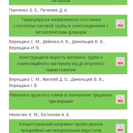
сигналов
Панченко Б. Е., Печенюк Д. А.
Термоупругое напряженное состояние
стеклопластиковой трубы в зонесоединения с
металлическим фланцем
Верещака С. М., Дейнека А. В., Данильцев В. В.,
Верещака И. В.
Конструкційна міцність витяжної труби з
композиційного матеріалу від дії вітрового
навантаження
Верещака С. М., Жигилій Д. О., Данильцев В. В.,
Верещака І. В.
Рівновага пружного клина зі скінченною тріщиною
при вершині
Некислих К. М., Баталова А. Б.
Концептуальний напрямок проектування
прецизійних металорізальних верстатів