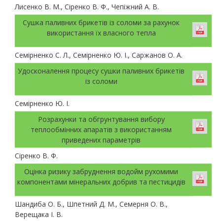
Лисенко В. М., Сіренко В. Ф., Чепіжний А. В.
Сушка паливних брикетів із соломи за рахунок
використання їх власного тепла
Семірненко С. Л., Семірненко Ю. І., Саржанов О. А.
Удосконалення процесу сушки паливних брикетів
із соломи
Семірненко Ю. І.
Розрахунки та обгрунтування вибору
теплообмінних апаратів з використанням
приведених параметрів
Сіренко В. Ф.
Оцінка ризику забруднення водойм рухомими
компонентами мінеральних добрив та пестицидів
Шандиба О. Б., Шпетний Д. М., Семерня О. В.,
Верещака І. В.