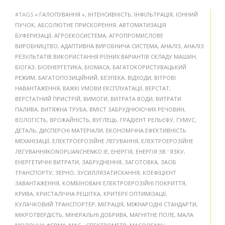
#TAGS
« ГАЛОПУВАННЯ »
,
ІНТЕНСИВНІСТЬ
,
ІНФІЛЬТРАЦІЯ
,
ІОННИЙ
ПУЧОК
,
АБСОЛЮТНЕ ПРИСКОРЕННЯ
,
АВТОМАТИЗАЦІЯ
БУФЕРИЗАЦІЇ
,
АГРОЕКОСИСТЕМА
,
АГРОПРОМИСЛОВЕ
ВИРОБНИЦТВО
,
АДАПТИВНА ВИРОБНИЧА СИСТЕМА
,
АНАЛІЗ
,
АНАЛІЗ
РЕЗУЛЬТАТІВ ВИКОРИСТАННЯ РІЗНИХ ВАРІАНТІВ СКЛАДУ МАШИН
,
БІОГАЗ
,
БІОЕНЕРГЕТИКА
,
БІОМАСА
,
БАГАТОКОРИСТУВАЦЬКИЙ
РЕЖИМ
,
БАГАТОПОЗИЦІЙНИЙ
,
БЕЗПЕКА
,
ВІДХОДИ
,
ВІТРОВІ
НАВАНТАЖЕННЯ
,
ВАЖКІ УМОВИ ЕКСПЛУАТАЦІЇ
,
ВЕРСТАТ
,
ВЕРСТАТНИЙ ПРИСТРІЙ
,
ВИМОГИ
,
ВИТРАТА ВОДИ
,
ВИТРАТИ
ПАЛИВА
,
ВИТЯЖНА ТРУБА
,
ВМІСТ ЗАБРУДНЮЮЧИХ РЕЧОВИН
,
ВОЛОГІСТЬ
,
ВРОЖАЙНІСТЬ
,
ВУГЛЕЦЬ
,
ГРАДІЄНТ РЕЛЬЄФУ
,
ГУМУС
,
ДЕТАЛЬ
,
ДИСПЕРСНІ МАТЕРІАЛИ
,
ЕКОНОМІЧНА ЕФЕКТИВНІСТЬ
МЕХАНІЗАЦІЇ
,
ЕЛЕКТРОЕРОЗІЙНЕ ЛЕГУВАННЯ
,
ЕЛЕКТРОЕРОЗІЙНЕ
ЛЕГУВАННЯKONOPLIANCHENKO IE
,
ЕНЕРГІЯ
,
ЕНЕРГІЯ ЗВ ' ЯЗКУ
,
ЕНЕРГЕТИЧНІ ВИТРАТИ
,
ЗАБРУДНЕННЯ
,
ЗАГОТОВКА
,
ЗАСІБ
ТРАНСПОРТУ
,
ЗЕРНО
,
ЗУСИЛЛЯЗАТИСКАННЯ
,
КОЕФІЦІЄНТ
ЗАВАНТАЖЕННЯ
,
КОМБІНОВАНІ ЕЛЕКТРОЕРОЗІЙНІ ПОКРИТТЯ
,
КРИВА
,
КРИСТАЛІЧНА РЕШІТКА
,
КРИТЕРІЇ ОПТИМІЗАЦІЇ
,
КУЛАЧКОВИЙ ТРАНСПОРТЕР
,
МІГРАЦІЯ
,
МІЖНАРОДНІ СТАНДАРТИ
,
МІКРОТВЕРДІСТЬ
,
МІНЕРАЛЬНІ ДОБРИВА
,
МАГНІТНЕ ПОЛЕ
,
МАЛА