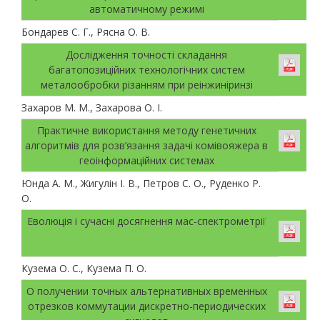
автоматичному режимі
Бондарев С. Г., Рясна О. В.
Дослідження точності складання
багатопозиційних технологічних систем
металообробки різанням при реінжиніринзі
Захаров М. М., Захарова О. І.
Практичне використання методу генетичних
алгоритмів для розв’язання задачі комівояжера в
геоінформаційних системах
Юнда А. М., Жигулін І. В., Петров С. О., Руденко Р.
О.
Еволюція і сучасні досягнення мас-спектрометрії
Кузема О. С., Кузема П. О.
О получении точных альтернативных временных
отрезков коммутации дискретно-периодических