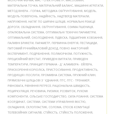
МОЛОЧНА ФЕРМА
,
МАС - СПЕКТРОМЕТР
,
МАСООБМІН
,
МАТЕРІАЛЬНА ТОЧКА
,
МАТЕРІАЛЬНИЙ БАЛАНС
,
МАШИННІ АГРЕГАТИ
,
МЕТОД ВІНЕРА - ГОПФА
,
МЕТОДИКА ОБҐРУНТУВАННЯ
,
МОДЕЛЬ
,
МОДУЛЬ ПОВЕРХОНЬ
,
НАДІЙНІСТЬ
,
НАДТВЕРДІ МАТЕРІАЛИ
,
НАПРУЖЕННЯ
,
НАТЯГ ПО ШИРИНІ ШЛІЦІВ
,
НОРМАЛЬНІ РЕАКЦІЇ
ДОРОГИ
,
ОБЛАДНАННЯ
,
ОБҐРУНТУВАННЯ
,
ОЗИМА ПШЕНИЦЯ
,
ОПАЛЮВАЛЬНА СИСТЕМА
,
ОПТИМАЛЬНІ ТЕХНІЧНІ ПАРАМЕТРИ
,
ОПТИМАЛЬНИЙ
,
ОХОЛОДЖЕННЯ
,
ПІДВІСКА
,
ПІДШИПНИК КОВЗАННЯ
,
ПАЛИВНІ БРИКЕТИ
,
ПАРАМЕТР
,
ПЕРВИННА ЕНЕРГІЯ
,
ПЕСТИЦИДИ
,
ПИТОМИЙ РІЧНИЙВАЛОВИЙ ДОХОД
,
ПОВНО ФАКТОРНИЙ
ЕКСПЕРИМЕНТ
,
ПОДРІБНЕННЯ
,
ПОЛІМОРФІЗМ
,
ПОТУЖНІСТЬ
,
ПРЕЦИЗІЙНИЙ ВЕРСТАТ
,
ПРИВЕДЕНІ ВИТРАТИ
,
ПРИВЕДЕНІ
ТЕМПЕРАТУРИ
,
ПРИНЦИП ГЕРМАНА - Д ' АЛАМБЕРА - ЕЙЛЕРА
,
ПРИСКОРЕННЯ КОРІОЛІСА
,
ПРИСТОСУВАННЯ
,
ПРОДУКТИВНІСТЬ
,
ПРОДУКЦІЯ І ПОСЛУГИ
,
ПРОМИВНА СИСТЕМА
,
ПРУЖНИЙ КЛИН
,
ПРЯМОБІЧНІ ШЛІЦЬОВІ З ’ ЄДНАННЯ
,
ПТС
,
ПТС - ТРЕНАЖЕР
,
РІВНОВАГА
,
РІВНЯННЯ РЕГРЕСІЇ
,
РАЦІОНАЛЬНА ШВИДКІСТЬ
,
РЕЦИРКУЛЯЦІЯ
,
РЕЧОВИНА
,
РИЗИКИ
,
РОЗВИТОК
,
РУХОМІ
КОМПОНЕНТИ
,
СІЛЬСЬКЕ ГОСПОДАРСТВО
,
СИЛА РІЗАННЯ
,
СИСТЕМА
КООРДИНАТ
,
СИСТЕМИ
,
СИСТЕМИ УПРАВЛІННЯ ЯКІСТЮ
,
СКЛАДАННЯ
,
СКЛОПЛАСТИК
,
СОЛОМА
,
СПОСІБ КОМУТАЦІЇ
ТЕЛЕВІЗІЙНИХ СИГНАЛІВ
,
СТІЙКІСТЬ
,
СТІЙКІСТЬ ПОЛОЖЕННЯ
,