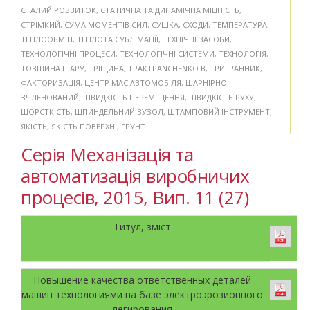
СТАЛИЙ РОЗВИТОК
,
СТАТИЧНА ТА ДИНАМІЧНА МІЦНІСТЬ
,
СТРІМКИЙ
,
СУМА МОМЕНТІВ СИЛ
,
СУШКА
,
СХОДИ
,
ТЕМПЕРАТУРА
,
ТЕПЛООБМІН
,
ТЕПЛОТА СУБЛІМАЦІЇ
,
ТЕХНІЧНІ ЗАСОБИ
,
ТЕХНОЛОГІЧНІ ПРОЦЕСИ
,
ТЕХНОЛОГІЧНІ СИСТЕМИ
,
ТЕХНОЛОГІЯ
,
ТОВЩИНА ШАРУ
,
ТРІЩИНА
,
ТРАКТPANCHENKO B
,
ТРИГРАННИК
,
ФАКТОРИЗАЦІЯ
,
ЦЕНТР МАС АВТОМОБІЛЯ
,
ШАРНІРНО -
ЗЧЛЕНОВАНИЙ
,
ШВИДКІСТЬ ПЕРЕМІЩЕННЯ
,
ШВИДКІСТЬ РУХУ
,
ШОРСТКІСТЬ
,
ШПИНДЕЛЬНИЙ ВУЗОЛ
,
ШТАМПОВИЙ ІНСТРУМЕНТ
,
ЯКІСТЬ
,
ЯКІСТЬ ПОВЕРХНІ
,
ҐРУНТ
Серія Механізація та
автоматизація виробничих
процесів, 2015, Вип. 11 (27)
Титул, зміст
Повышение качества ответственных деталей
машин технологиями на базе электроэрозионного
легирования