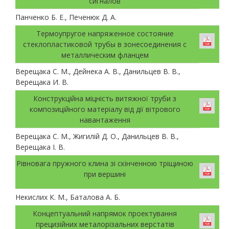
сигналов
Панченко Б. Е., Печенюк Д. А.
Термоупругое напряженное состояние
стеклопластиковой трубы в зонесоединения с
металлическим фланцем
Верещака С. М., Дейнека А. В., Данильцев В. В.,
Верещака И. В.
Конструкційна міцність витяжної труби з
композиційного матеріалу від дії вітрового
навантаження
Верещака С. М., Жигилій Д. О., Данильцев В. В.,
Верещака І. В.
Рівновага пружного клина зі скінченною тріщиною
при вершині
Некислих К. М., Баталова А. Б.
Концептуальний напрямок проектування
прецизійних металорізальних верстатів