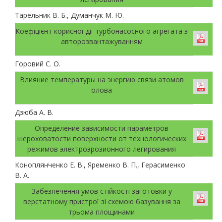
Тарельник В. Б., Думанчук М. Ю.
Коефіцієнт корисної дії турбонасосного агрегата з
авторозвантажуванням
Горовий С. О.
Влияние температуры на энергию связи атомов
олова
Дзюба А. В.
Определение зависимости параметров
шероховатости поверхности от технологических
режимов электроэрозионного легирования
Коноплянченко Е. В., Яременко В. П., Герасименко
В. А.
Забезпечення умов стійкості заготовки у
верстатному пристрої зі схемою базування за
трьома площинами