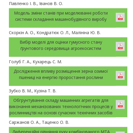
Павленко І. В., Іванов В. О.
Модель зміни станів при моделюванні роботи
системи складання машинобудівного виробу
Скоркін А. О., Кондратюк О. Л., Малініна Ю. В.
Вибір моделі для оцінки гумусного стану
ґрунтового середовища агроекосистем
Голуб Г. А., Кухарець С. М.
Дослідження впливу розміщення зерна озимої
пшениці на енергію проростання рослини
Зубко В. М., Кузіна Т. В.
Обгрунтування складу машинних агрегатів для
виконання механізованих технологічних процесів у
рослинництві на основі сучасних технічних засобів
Саржанов О. А., Таценко О. В.
Диференційні рівняння руху комбінованого МТА