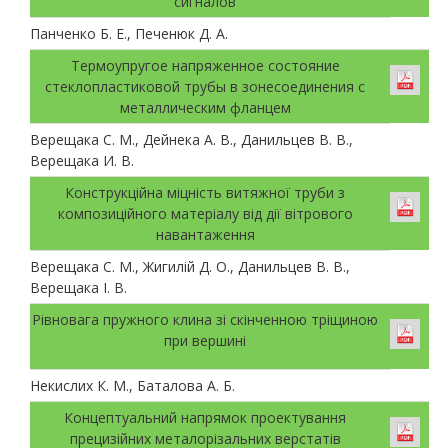
сигналов
Панченко Б. Е., Печенюк Д. А.
Термоупругое напряженное состояние
стеклопластиковой трубы в зонесоединения с
металлическим фланцем
Верещака С. М., Дейнека А. В., Данильцев В. В.,
Верещака И. В.
Конструкційна міцність витяжної труби з
композиційного матеріалу від дії вітрового
навантаження
Верещака С. М., Жигилій Д. О., Данильцев В. В.,
Верещака І. В.
Рівновага пружного клина зі скінченною тріщиною
при вершині
Некислих К. М., Баталова А. Б.
Концептуальний напрямок проектування
прецизійних металорізальних верстатів