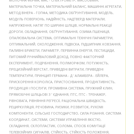
МОЛОЧНА ФЕРМА
,
МАС - СПЕКТРОМЕТР
,
МАСООБМІН
,
МАТЕРІАЛЬНА ТОЧКА
,
МАТЕРІАЛЬНИЙ БАЛАНС
,
МАШИННІ АГРЕГАТИ
,
МЕТОД ВІНЕРА - ГОПФА
,
МЕТОДИКА ОБҐРУНТУВАННЯ
,
МОДЕЛЬ
,
МОДУЛЬ ПОВЕРХОНЬ
,
НАДІЙНІСТЬ
,
НАДТВЕРДІ МАТЕРІАЛИ
,
НАПРУЖЕННЯ
,
НАТЯГ ПО ШИРИНІ ШЛІЦІВ
,
НОРМАЛЬНІ РЕАКЦІЇ
ДОРОГИ
,
ОБЛАДНАННЯ
,
ОБҐРУНТУВАННЯ
,
ОЗИМА ПШЕНИЦЯ
,
ОПАЛЮВАЛЬНА СИСТЕМА
,
ОПТИМАЛЬНІ ТЕХНІЧНІ ПАРАМЕТРИ
,
ОПТИМАЛЬНИЙ
,
ОХОЛОДЖЕННЯ
,
ПІДВІСКА
,
ПІДШИПНИК КОВЗАННЯ
,
ПАЛИВНІ БРИКЕТИ
,
ПАРАМЕТР
,
ПЕРВИННА ЕНЕРГІЯ
,
ПЕСТИЦИДИ
,
ПИТОМИЙ РІЧНИЙВАЛОВИЙ ДОХОД
,
ПОВНО ФАКТОРНИЙ
ЕКСПЕРИМЕНТ
,
ПОДРІБНЕННЯ
,
ПОЛІМОРФІЗМ
,
ПОТУЖНІСТЬ
,
ПРЕЦИЗІЙНИЙ ВЕРСТАТ
,
ПРИВЕДЕНІ ВИТРАТИ
,
ПРИВЕДЕНІ
ТЕМПЕРАТУРИ
,
ПРИНЦИП ГЕРМАНА - Д ' АЛАМБЕРА - ЕЙЛЕРА
,
ПРИСКОРЕННЯ КОРІОЛІСА
,
ПРИСТОСУВАННЯ
,
ПРОДУКТИВНІСТЬ
,
ПРОДУКЦІЯ І ПОСЛУГИ
,
ПРОМИВНА СИСТЕМА
,
ПРУЖНИЙ КЛИН
,
ПРЯМОБІЧНІ ШЛІЦЬОВІ З ’ ЄДНАННЯ
,
ПТС
,
ПТС - ТРЕНАЖЕР
,
РІВНОВАГА
,
РІВНЯННЯ РЕГРЕСІЇ
,
РАЦІОНАЛЬНА ШВИДКІСТЬ
,
РЕЦИРКУЛЯЦІЯ
,
РЕЧОВИНА
,
РИЗИКИ
,
РОЗВИТОК
,
РУХОМІ
КОМПОНЕНТИ
,
СІЛЬСЬКЕ ГОСПОДАРСТВО
,
СИЛА РІЗАННЯ
,
СИСТЕМА
КООРДИНАТ
,
СИСТЕМИ
,
СИСТЕМИ УПРАВЛІННЯ ЯКІСТЮ
,
СКЛАДАННЯ
,
СКЛОПЛАСТИК
,
СОЛОМА
,
СПОСІБ КОМУТАЦІЇ
ТЕЛЕВІЗІЙНИХ СИГНАЛІВ
,
СТІЙКІСТЬ
,
СТІЙКІСТЬ ПОЛОЖЕННЯ
,