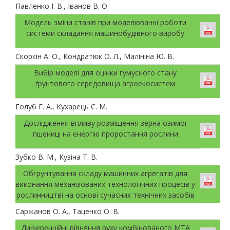
Павленко І. В., Іванов В. О.
Модель зміни станів при моделюванні роботи
системи складання машинобудівного виробу
Скоркін А. О., Кондратюк О. Л., Малініна Ю. В.
Вибір моделі для оцінки гумусного стану
ґрунтового середовища агроекосистем
Голуб Г. А., Кухарець С. М.
Дослідження впливу розміщення зерна озимої
пшениці на енергію проростання рослини
Зубко В. М., Кузіна Т. В.
Обгрунтування складу машинних агрегатів для
виконання механізованих технологічних процесів у
рослинництві на основі сучасних технічних засобів
Саржанов О. А., Таценко О. В.
Диференційні рівняння руху комбінованого МТА