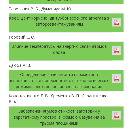
Тарельник В. Б., Думанчук М. Ю.
Коефіцієнт корисної дії турбонасосного агрегата з
авторозвантажуванням
Горовий С. О.
Влияние температуры на энергию связи атомов
олова
Дзюба А. В.
Определение зависимости параметров
шероховатости поверхности от технологических
режимов электроэрозионного легирования
Коноплянченко Е. В., Яременко В. П., Герасименко
В. А.
Забезпечення умов стійкості заготовки у
верстатному пристрої зі схемою базування за
трьома площинами