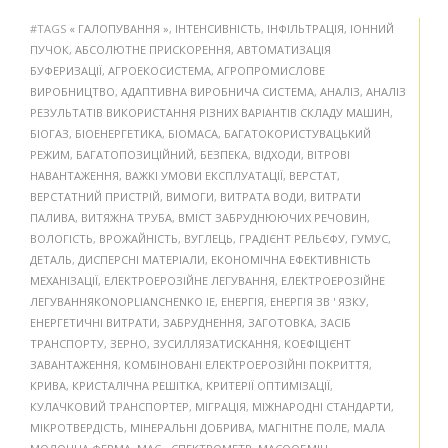
#TAGS
« ГАЛОПУВАННЯ »
,
ІНТЕНСИВНІСТЬ
,
ІНФІЛЬТРАЦІЯ
,
ІОННИЙ
ПУЧОК
,
АБСОЛЮТНЕ ПРИСКОРЕННЯ
,
АВТОМАТИЗАЦІЯ
БУФЕРИЗАЦІЇ
,
АГРОЕКОСИСТЕМА
,
АГРОПРОМИСЛОВЕ
ВИРОБНИЦТВО
,
АДАПТИВНА ВИРОБНИЧА СИСТЕМА
,
АНАЛІЗ
,
АНАЛІЗ
РЕЗУЛЬТАТІВ ВИКОРИСТАННЯ РІЗНИХ ВАРІАНТІВ СКЛАДУ МАШИН
,
БІОГАЗ
,
БІОЕНЕРГЕТИКА
,
БІОМАСА
,
БАГАТОКОРИСТУВАЦЬКИЙ
РЕЖИМ
,
БАГАТОПОЗИЦІЙНИЙ
,
БЕЗПЕКА
,
ВІДХОДИ
,
ВІТРОВІ
НАВАНТАЖЕННЯ
,
ВАЖКІ УМОВИ ЕКСПЛУАТАЦІЇ
,
ВЕРСТАТ
,
ВЕРСТАТНИЙ ПРИСТРІЙ
,
ВИМОГИ
,
ВИТРАТА ВОДИ
,
ВИТРАТИ
ПАЛИВА
,
ВИТЯЖНА ТРУБА
,
ВМІСТ ЗАБРУДНЮЮЧИХ РЕЧОВИН
,
ВОЛОГІСТЬ
,
ВРОЖАЙНІСТЬ
,
ВУГЛЕЦЬ
,
ГРАДІЄНТ РЕЛЬЄФУ
,
ГУМУС
,
ДЕТАЛЬ
,
ДИСПЕРСНІ МАТЕРІАЛИ
,
ЕКОНОМІЧНА ЕФЕКТИВНІСТЬ
МЕХАНІЗАЦІЇ
,
ЕЛЕКТРОЕРОЗІЙНЕ ЛЕГУВАННЯ
,
ЕЛЕКТРОЕРОЗІЙНЕ
ЛЕГУВАННЯKONOPLIANCHENKO IE
,
ЕНЕРГІЯ
,
ЕНЕРГІЯ ЗВ ' ЯЗКУ
,
ЕНЕРГЕТИЧНІ ВИТРАТИ
,
ЗАБРУДНЕННЯ
,
ЗАГОТОВКА
,
ЗАСІБ
ТРАНСПОРТУ
,
ЗЕРНО
,
ЗУСИЛЛЯЗАТИСКАННЯ
,
КОЕФІЦІЄНТ
ЗАВАНТАЖЕННЯ
,
КОМБІНОВАНІ ЕЛЕКТРОЕРОЗІЙНІ ПОКРИТТЯ
,
КРИВА
,
КРИСТАЛІЧНА РЕШІТКА
,
КРИТЕРІЇ ОПТИМІЗАЦІЇ
,
КУЛАЧКОВИЙ ТРАНСПОРТЕР
,
МІГРАЦІЯ
,
МІЖНАРОДНІ СТАНДАРТИ
,
МІКРОТВЕРДІСТЬ
,
МІНЕРАЛЬНІ ДОБРИВА
,
МАГНІТНЕ ПОЛЕ
,
МАЛА