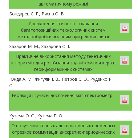
автоматичному режимі
Бондарев С. Г., Рясна О. В.
Дослідження точності складання
багатопозиційних технологічних систем
металообробки різанням при реінжиніринзі
Захаров М. М., Захарова О. І.
Практичне використання методу генетичних
алгоритмів для розв’язання задачі комівояжера в
геоінформаційних системах
Юнда А. М., Жигулін І. В., Петров С. О., Руденко Р.
О.
Еволюція і сучасні досягнення мас-спектрометрії
Кузема О. С., Кузема П. О.
О получении точных альтернативных временных
отрезков коммутации дискретно-периодических