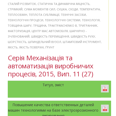
СТАЛИЙ РОЗВИТОК
,
СТАТИЧНА ТА ДИНАМІЧНА МІЦНІСТЬ
,
СТРІМКИЙ
,
СУМА МОМЕНТІВ СИЛ
,
СУШКА
,
СХОДИ
,
ТЕМПЕРАТУРА
,
ТЕПЛООБМІН
,
ТЕПЛОТА СУБЛІМАЦІЇ
,
ТЕХНІЧНІ ЗАСОБИ
,
ТЕХНОЛОГІЧНІ ПРОЦЕСИ
,
ТЕХНОЛОГІЧНІ СИСТЕМИ
,
ТЕХНОЛОГІЯ
,
ТОВЩИНА ШАРУ
,
ТРІЩИНА
,
ТРАКТPANCHENKO B
,
ТРИГРАННИК
,
ФАКТОРИЗАЦІЯ
,
ЦЕНТР МАС АВТОМОБІЛЯ
,
ШАРНІРНО -
ЗЧЛЕНОВАНИЙ
,
ШВИДКІСТЬ ПЕРЕМІЩЕННЯ
,
ШВИДКІСТЬ РУХУ
,
ШОРСТКІСТЬ
,
ШПИНДЕЛЬНИЙ ВУЗОЛ
,
ШТАМПОВИЙ ІНСТРУМЕНТ
,
ЯКІСТЬ
,
ЯКІСТЬ ПОВЕРХНІ
,
ҐРУНТ
Серія Механізація та
автоматизація виробничих
процесів, 2015, Вип. 11 (27)
Титул, зміст
Повышение качества ответственных деталей
машин технологиями на базе электроэрозионного
легирования