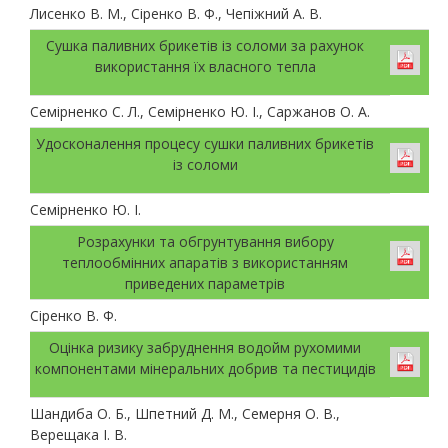
Лисенко В. М., Сіренко В. Ф., Чепіжний А. В.
Сушка паливних брикетів із соломи за рахунок
використання їх власного тепла
Семірненко С. Л., Семірненко Ю. І., Саржанов О. А.
Удосконалення процесу сушки паливних брикетів
із соломи
Семірненко Ю. І.
Розрахунки та обгрунтування вибору
теплообмінних апаратів з використанням
приведених параметрів
Сіренко В. Ф.
Оцінка ризику забруднення водойм рухомими
компонентами мінеральних добрив та пестицидів
Шандиба О. Б., Шпетний Д. М., Семерня О. В.,
Верещака І. В.