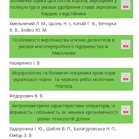
Біохімічна оцінка цьоголіток коропа, вирощених у
полікультурі в умовах удобрення ставів зерновою
бардою з відстійника
Хмельничий Л. М., Цьонь Н. І., Качай Г. В., Вечорка
В. В., Бойко Ю. М.
Особливості виробництва м'ясних делікатесів в
умовах м’ясопереробного підприємства м.
Миколаєва
Назаренко І. В.
Морфологічні та біохімічні показники крові корів
української чорно- та червоно-рябої молочних
порорід
Федорович В. В.
Антропометричні характеристики операторів, їх
вправність і обізнаність як чинники ергономічності
різних технологій доїння
Задорожна І. Ю., Шабля В. П., Балагуровська Н. П.,
Ємець З. В.