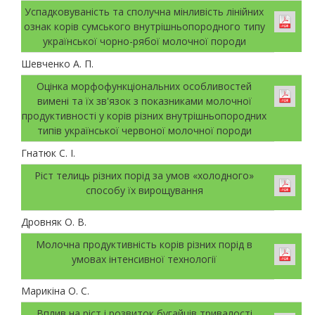
Успадковуваність та сполучна мінливість лінійних
ознак корів сумського внутрішньопородного типу
української чорно-рябої молочної породи
Шевченко А. П.
Оцінка морфофункціональних особливостей
вимені та їх зв'язок з показниками молочної
продуктивності у корів різних внутрішньопородних
типів української червоної молочної породи
Гнатюк С. І.
Ріст телиць різних порід за умов «холодного»
способу їх вирощування
Дровняк О. В.
Молочна продуктивність корів різних порід в
умовах інтенсивної технології
Марикіна О. С.
Вплив на ріст і розвиток бугайців тривалості