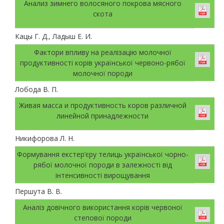
Анализ зимнего волосяного покрова мясного
скота
Кацы Г. Д., Ладыш Е. И.
Фактори впливу на реалізацію молочної
продуктивності корів української червоно-рябої
молочної породи
Лобода В. П.
Живая масса и продуктивность коров различной
линейной принадлежности
Никифорова Л. Н.
Формування екстер’єру телиць української чорно-
рябої молочної породи в залежності від
інтенсивності вирощування
Першута В. В.
Аналіз довічного використання корів червоної
степової породи