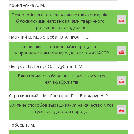
Кобилінська А. М.
Технології виготовлення паштетних консервів з
білоквмісними наповнювачами тваринного і
рослинного походження
Пасічний В. М., Ястреба Ю. А., Ікол Н. С.
Інноваційні технології м’ясопродуктів із
запровадженням міжнародної системи НАССР
Пешук Л. В., Гащук О. І., Дубяга В. М.
Влив гречаного борошна на якість м’ясних
напівфабрикатів
Страшинський І. М., Гончаров Г. І., Бондарук Н. Р.
Влияние способов выращивания на качество мяса
гусят линдовской породы
Тобоев Г. М.