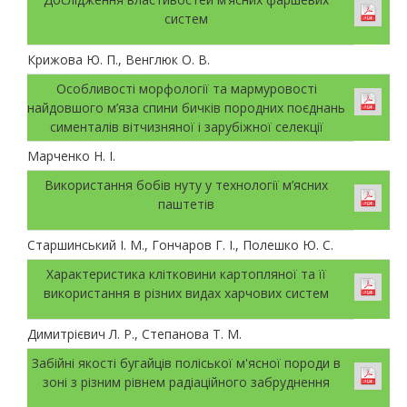
систем
Крижова Ю. П., Венглюк О. В.
Особливості морфології та мармуровості
найдовшого м’яза спини бичків породних поєднань
сименталів вітчизняної і зарубіжної селекції
Марченко Н. І.
Використання бобів нуту у технології м’ясних
паштетів
Старшинський І. М., Гончаров Г. І., Полешко Ю. С.
Характеристика клітковини картопляної та її
використання в різних видах харчових систем
Димитрієвич Л. Р., Степанова Т. М.
Забійні якості бугайців поліської м'ясної породи в
зоні з різним рівнем радіаційного забруднення