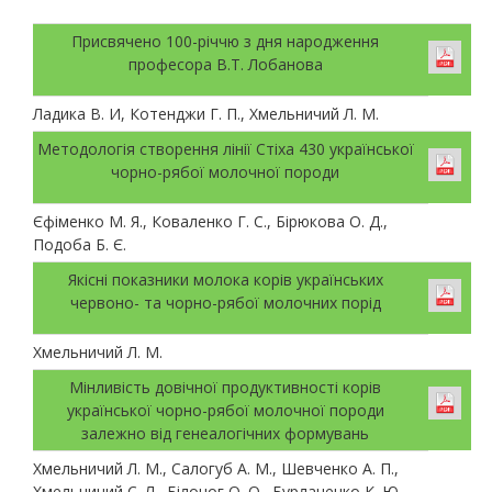
Присвячено 100-річчю з дня народження
професора В.Т. Лобанова
Ладика В. И, Котенджи Г. П., Хмельничий Л. М.
Методологія створення лінії Стіха 430 української
чорно-рябої молочної породи
Єфіменко М. Я., Коваленко Г. С., Бірюкова О. Д.,
Подоба Б. Є.
Якісні показники молока корів українських
червоно- та чорно-рябої молочних порід
Хмельничий Л. М.
Мінливість довічної продуктивності корів
української чорно-рябої молочної породи
залежно від генеалогічних формувань
Хмельничий Л. М., Салогуб А. М., Шевченко А. П.,
Хмельничий С. Л., Білоног О. О., Бурлаченко К. Ю.,