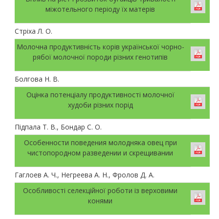
міжотельного періоду їх матерів
Стріха Л. О.
Молочна продуктивність корів української чорно-
рябої молочної породи різних генотипів
Болгова Н. В.
Оцінка потенціалу продуктивності молочної
худоби різних порід
Підпала Т. В., Бондар С. О.
Особенности поведения молодняка овец при
чистопородном разведении и скрещивании
Гаглоев А. Ч., Негреева А. Н., Фролов Д. А.
Особливості селекційної роботи із верховими
конями