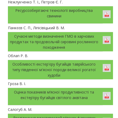
Нежлукченко Т. І., Петров Є. Г.
Ресурсозберігаючі технології виробництва
свинини
Панкєєв С. П., Ліпісівіцький В. М.
Сучасні методи визначення ГМО в харчових
продуктах та продовольчій сировині рослинного
походження
Облап Р. В.
Особливості екстер'єру бугайців таврійського
типу південної м'ясної породи великої рогатої
худоби
Гроза В. І.
Оцінка показників м’ясної продуктивності та
екстер’єру бугайців світлого аквітана
Салогуб А. М.
Дослідження властивостей м’ясних фаршевих