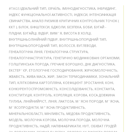
#TAGS
ІДЕАЛЬНИЙ ТИП
,
ІЗРАЇЛЬ
,
ІМУНОДІАГНОСТИКА
,
ІНБРИДИНГ
,
ІНДЕКС ФУНКЦІОНАЛЬНОЇ АКТИВНОСТІ
,
ІНДЕКСИ
,
ІНТЕНСИФІКАЦІЯ
СВИНАРСТВА
,
АНАЛІЗ РИЗИКІВ КРИТИЧНИХ КОНТРОЛЬНИХ ТОЧОК (
ККТ )
,
БІЛОК
,
БІФШТЕКСИ
,
БДЖОЛИ
,
БЕЗПЕКА
,
БОБИ
,
БУГАЙ -
ПЛІДНИ
,
БУГАЙЦІ
,
ВІДБІР
,
ВИМ ’ Я
,
ВИСОТА В ХОЛЦІ
,
ВНУТРІШНЬОЛІНІЙНИЙ ПІДБІР
,
ВНУТРІШНЬОПОРІДНИЙ ТИП
,
ВНУТРІШНЬОПОРОДНИЙ ТИП
,
ВОЛОССЯ
,
ВУГЛЕВОДИ
,
ГЕНЕАЛОГІЧНА ЛІНІЯ
,
ГЕНЕАЛОГІЧНА СТРУКТУРА
,
ГЕНЕАЛОГІЧНАСТРУКТУРА
,
ГЕНЕТИЧНО МОДИФІКОВАНІ ОРГАНІЗМИ
,
ГОЛШТИНСЬКА ПОРОДА
,
ГРЕЧАНЕ БОРОШНО
,
ДНК ДІАГНОСТИКА
,
ЕКСТЕР ‘ ЄР
,
ЕТОЛОГІЧНЕ ГОСПОДАРЮВАННЯ
,
ЖІРНОМОЛОЧНІСТЬ
,
ЖВАВІСТЬ
,
ЖИВА МАСА
,
ЖИР
,
ЗАКОН ТЕРМОДИНАМІКИ
,
ЗОНАЛЬНИЙ
ТИП
,
КЛІТКОВИНА КАРТОПЛЯНА
,
КОЕФІЦІЄНТ ЗРОСТАННЯ
,
КОНІ
,
КОНКУРЕНТОСПРОМОЖНІСТЬ
,
КОНСОЛІДОВАНІСТЬ
,
КОНСТАНТА
,
КОНСТИТУЦІЯ
,
КОНТРОЛЬ
,
КОРЕЛЯЦІЯ
,
КОРОВА
,
КОСА ДОВЖИНА
ТУЛУБА
,
ЛІНІЙНИЙРІСТ
,
ЛІНІЯ
,
ЛАКТОЗА
,
М ' ЯСНІ ПОРОДИ
,
М ’ ЯСНА
,
М ’ ЯСОПРОДУКТИ
,
М ” ЯСНА ПРОДУКТИВНІСТЬ
,
МІНЕРАЛЬНІОБЛАСТІ
,
МІНЛИВІСТЬ
,
МЕДОВА ПРОДУКТИВНІСТЬ
,
МОДЕЛЬ
,
МОЛОЧНА КОРОВА
,
МОЛОЧНА ПОРОДА
,
МОЛОЧНА
ПРОДУКТИВНІСТЬ
,
НАДІЙ
,
НАПІВФАБРИКАТИ
,
НУТ
,
ОБХВАТ ГРУДЕЙ