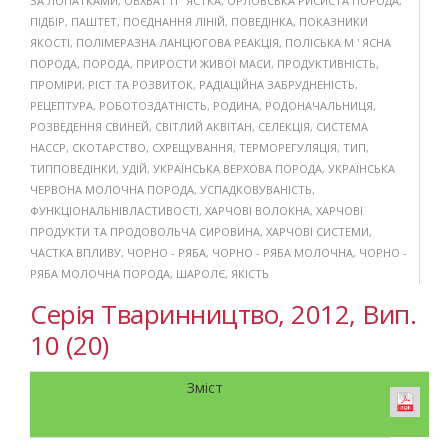
ЗА ЛОПАТКАМИ
,
ОБХВАТ П ’ ЯСТКА
,
ОРЛОВСЬКА РИСИСТА ПОРОДА
,
ПІДБІР
,
ПАШТЕТ
,
ПОЄДНАННЯ ЛІНІЙ
,
ПОВЕДІНКА
,
ПОКАЗНИКИ
ЯКОСТІ
,
ПОЛІМЕРАЗНА ЛАНЦЮГОВА РЕАКЦІЯ
,
ПОЛІСЬКА М ' ЯСНА
ПОРОДА
,
ПОРОДА
,
ПРИРОСТИ ЖИВОЇ МАСИ
,
ПРОДУКТИВНІСТЬ
,
ПРОМІРИ
,
РІСТ ТА РОЗВИТОК
,
РАДІАЦІЙНА ЗАБРУДНЕНІСТЬ
,
РЕЦЕПТУРА
,
РОБОТОЗДАТНІСТЬ
,
РОДИНА
,
РОДОНАЧАЛЬНИЦЯ
,
РОЗВЕДЕННЯ СВИНЕЙ
,
СВІТЛИЙ АКВІТАН
,
СЕЛЕКЦІЯ
,
СИСТЕМА
НАССР
,
СКОТАРСТВО
,
СХРЕЩУВАННЯ
,
ТЕРМОРЕГУЛЯЦІЯ
,
ТИП
,
ТИППОВЕДІНКИ
,
УДІЙ
,
УКРАЇНСЬКА ВЕРХОВА ПОРОДА
,
УКРАЇНСЬКА
ЧЕРВОНА МОЛОЧНА ПОРОДА
,
УСПАДКОВУВАНІСТЬ
,
ФУНКЦІОНАЛЬНІВЛАСТИВОСТІ
,
ХАРЧОВІ ВОЛОКНА
,
ХАРЧОВІ
ПРОДУКТИ ТА ПРОДОВОЛЬЧА СИРОВИНА
,
ХАРЧОВІ СИСТЕМИ
,
ЧАСТКА ВПЛИВУ
,
ЧОРНО - РЯБА
,
ЧОРНО - РЯБА МОЛОЧНА
,
ЧОРНО -
РЯБА МОЛОЧНА ПОРОДА
,
ШАРОЛЄ
,
ЯКІСТЬ
Серія Тваринництво, 2012, Вип.
10 (20)
Зміст