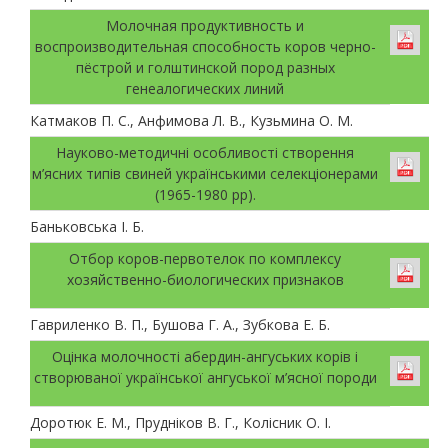
Молочная продуктивность и
воспроизводительная способность коров черно-
пёстрой и голштинской пород разных
генеалогических линий
Катмаков П. С., Анфимова Л. В., Кузьмина О. М.
Науково-методичні особливості створення
м’ясних типів свиней українськими селекціонерами
(1965-1980 рр).
Баньковська І. Б.
Отбор коров-первотелок по комплексу
хозяйственно-биологических признаков
Гавриленко В. П., Бушова Г. А., Зубкова Е. Б.
Оцінка молочності абердин-ангуських корів і
створюваної української ангуської м’ясної породи
Доротюк Е. М., Прудніков В. Г., Колісник О. І.