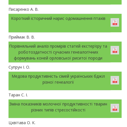
Писаренко А. В.
Короткий історичний нарис одомашнення птахів
Приймак В. В.
Порівняльний аналіз промірів статей екстер’єру та
роботоздатності сучасних генеалогічних
формувань коней орловської риситої породи
Супрун І. О.
Медова продуктивність сімей українських бджіл
різної генеалогії
Таран С. І.
Зміна показників молочної продуктивності тварин
різних типів стресостійкості
Цхвітава О. К.