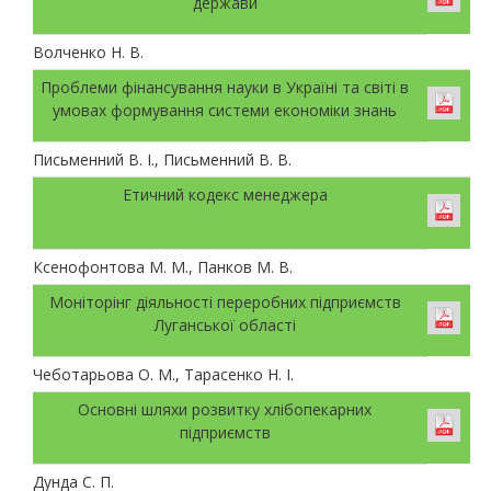
держави
Волченко Н. В.
Проблеми фінансування науки в Україні та світі в
умовах формування системи економіки знань
Письменний В. І., Письменний В. В.
Етичний кодекс менеджера
Ксенофонтова М. М., Панков М. В.
Моніторінг діяльності переробних підприємств
Луганської області
Чеботарьова О. М., Тарасенко Н. І.
Основні шляхи розвитку хлібопекарних
підприємств
Дунда С. П.