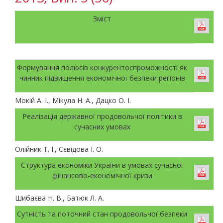
Зміст
Формування полюсів конкурентоспроможності як
чинник підвищення економічної безпеки регіонів
Мокій А. І., Мікула Н. А., Дацко О. І.
Реалізація державної продовольчої політики в
сучасних умовах
Олійник Т. І., Сєвідова І. О.
Структура економіки України в умовах сучасної
фінансово-економічної кризи
Шибаєва Н. В., Батюк Л. А.
Сутність та поточний стан продовольчої безпеки