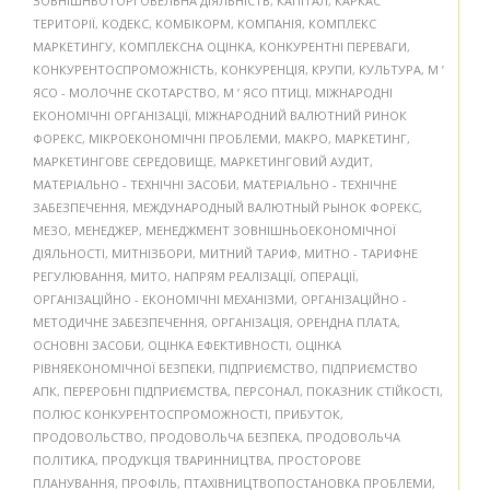
ЗОВНІШНЬОТОРГОВЕЛЬНА ДІЯЛЬНІСТЬ
,
КАПІТАЛ
,
КАРКАС
ТЕРИТОРІЇ
,
КОДЕКС
,
КОМБІКОРМ
,
КОМПАНІЯ
,
КОМПЛЕКС
МАРКЕТИНГУ
,
КОМПЛЕКСНА ОЦІНКА
,
КОНКУРЕНТНІ ПЕРЕВАГИ
,
КОНКУРЕНТОСПРОМОЖНІСТЬ
,
КОНКУРЕНЦІЯ
,
КРУПИ
,
КУЛЬТУРА
,
М ’
ЯСО - МОЛОЧНЕ СКОТАРСТВО
,
М ’ ЯСО ПТИЦІ
,
МІЖНАРОДНІ
ЕКОНОМІЧНІ ОРГАНІЗАЦІЇ
,
МІЖНАРОДНИЙ ВАЛЮТНИЙ РИНОК
ФОРЕКС
,
МІКРОЕКОНОМІЧНІ ПРОБЛЕМИ
,
МАКРО
,
МАРКЕТИНГ
,
МАРКЕТИНГОВЕ СЕРЕДОВИЩЕ
,
МАРКЕТИНГОВИЙ АУДИТ
,
МАТЕРІАЛЬНО - ТЕХНІЧНІ ЗАСОБИ
,
МАТЕРІАЛЬНО - ТЕХНІЧНЕ
ЗАБЕЗПЕЧЕННЯ
,
МЕЖДУНАРОДНЫЙ ВАЛЮТНЫЙ РЫНОК ФОРЕКС
,
МЕЗО
,
МЕНЕДЖЕР
,
МЕНЕДЖМЕНТ ЗОВНІШНЬОЕКОНОМІЧНОЇ
ДІЯЛЬНОСТІ
,
МИТНІЗБОРИ
,
МИТНИЙ ТАРИФ
,
МИТНО - ТАРИФНЕ
РЕГУЛЮВАННЯ
,
МИТО
,
НАПРЯМ РЕАЛІЗАЦІЇ
,
ОПЕРАЦІЇ
,
ОРГАНІЗАЦІЙНО - ЕКОНОМІЧНІ МЕХАНІЗМИ
,
ОРГАНІЗАЦІЙНО -
МЕТОДИЧНЕ ЗАБЕЗПЕЧЕННЯ
,
ОРГАНІЗАЦІЯ
,
ОРЕНДНА ПЛАТА
,
ОСНОВНІ ЗАСОБИ
,
ОЦІНКА ЕФЕКТИВНОСТІ
,
ОЦІНКА
РІВНЯЕКОНОМІЧНОЇ БЕЗПЕКИ
,
ПІДПРИЄМСТВО
,
ПІДПРИЄМСТВО
АПК
,
ПЕРЕРОБНІ ПІДПРИЄМСТВА
,
ПЕРСОНАЛ
,
ПОКАЗНИК СТІЙКОСТІ
,
ПОЛЮС КОНКУРЕНТОСПРОМОЖНОСТІ
,
ПРИБУТОК
,
ПРОДОВОЛЬСТВО
,
ПРОДОВОЛЬЧА БЕЗПЕКА
,
ПРОДОВОЛЬЧА
ПОЛІТИКА
,
ПРОДУКЦІЯ ТВАРИННИЦТВА
,
ПРОСТОРОВЕ
ПЛАНУВАННЯ
,
ПРОФІЛЬ
,
ПТАХІВНИЦТВОПОСТАНОВКА ПРОБЛЕМИ
,