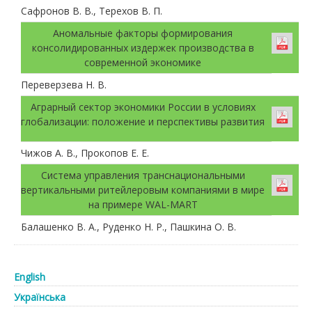
Сафронов В. В., Терехов В. П.
Аномальные факторы формирования
консолидированных издержек производства в
современной экономике
Переверзева Н. В.
Аграрный сектор экономики России в условиях
глобализации: положение и перспективы развития
Чижов А. В., Прокопов Е. Е.
Система управления транснациональными
вертикальными ритейлеровым компаниями в мире
на примере WAL-MART
Балашенко В. А., Руденко Н. Р., Пашкина О. В.
English
Українська