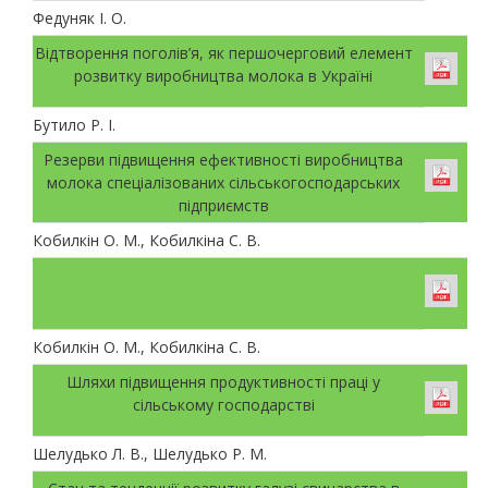
Федуняк І. О.
Відтворення поголів’я, як першочерговий елемент
розвитку виробництва молока в Україні
Бутило Р. І.
Резерви підвищення ефективності виробництва
молока спеціалізованих сільськогосподарських
підприємств
Кобилкін О. М., Кобилкіна С. В.
Кобилкін О. М., Кобилкіна С. В.
Шляхи підвищення продуктивності праці у
сільському господарстві
Шелудько Л. В., Шелудько Р. М.