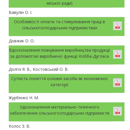
міської ради)
Вавулін О. І.
Особливості оплати та стимулювання праці в
сільськогосподарських підприємствах
Довжик О. О.
Вдосконалення планування виробництва продукції
за допомогою виробничої функції Кобба-Дугласа
Долгіх Я. В., Костовський О. В.
Сутність поняття основні засоби як економічної
категорії
Журбенко Н. М.
Удосконалення матеріально-технічного
забезпечення сільськогосподарських підприємств
Колос З. В.