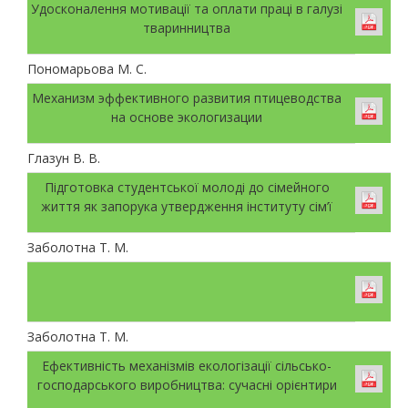
Удосконалення мотивації та оплати праці в галузі
тваринництва
Пономарьова М. С.
Механизм эффективного развития птицеводства
на основе экологизации
Глазун В. В.
Підготовка студентської молоді до сімейного
життя як запорука утвердження інституту сім’ї
Заболотна Т. М.
Заболотна Т. М.
Ефективність механізмів екологізації сільсько-
господарського виробництва: сучасні орієнтири