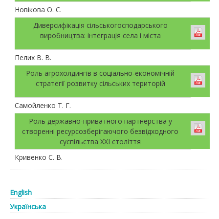
Новікова О. С.
Диверсифікація сільськогосподарського
виробництва: інтеграція села і міста
Пелих В. В.
Роль агрохолдингів в соціально-економічній
стратегії розвитку сільських територій
Самойленко Т. Г.
Роль державно-приватного партнерства у
створенні ресурсозберігаючого безвідходного
суспільства XXI століття
Кривенко С. В.
English
Українська