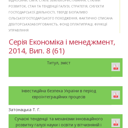
ВІДНОСИНИ
,
СІМ’Я
,
СТАЛЕ ЗЕМЛЕКОРИСТУВАННЯ
,
СТАЛИЙ
РОЗВИТОК
,
СТАН ТА ТЕНДЕНЦІЇ ГАЛУЗІ
,
СТРАТЕГІЯ
,
СУБ’ЄКТИ
ГОСПОДАРСЬКОЇ ДІЯЛЬНОСТІ
,
ТВЕРДЕ БІОПАЛИВО
СІЛЬСЬКОГОСПОДАРСЬКОГО ПОХОДЖЕННЯ
,
ФАКТИЧНО СПИСАНА
ДЕБІТОРСЬКАЗАБОРГОВАНІСТЬ
,
ФОНД ОПЛАТИПРАЦІ
,
ФУНКЦІЇ
УПРАВЛІННЯ
Серія Економіка і менеджмент,
2014, Вип. 8 (61)
Титул, зміст
Інвестиційна безпека України в період
євроїнтеграційних процесів
Затонацька Т. Г.
Сучасні тенденції та механізми інноваційного
розвитку галузі науки і освіти у вітчизняній і