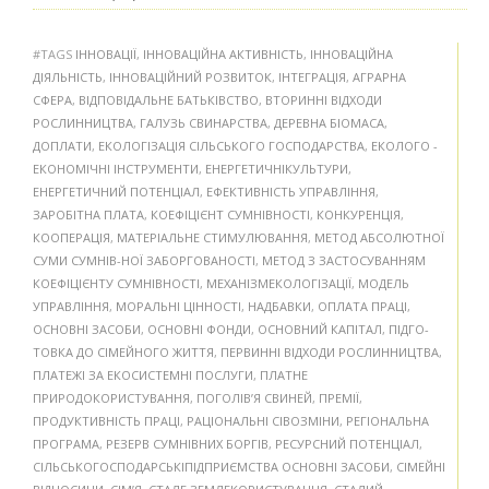
#TAGS
ІННОВАЦІЇ
,
ІННОВАЦІЙНА АКТИВНІСТЬ
,
ІННОВАЦІЙНА
ДІЯЛЬНІСТЬ
,
ІННОВАЦІЙНИЙ РОЗВИТОК
,
ІНТЕГРАЦІЯ
,
АГРАРНА
СФЕРА
,
ВІДПОВІДАЛЬНЕ БАТЬКІВСТВО
,
ВТОРИННІ ВІДХОДИ
РОСЛИННИЦТВА
,
ГАЛУЗЬ СВИНАРСТВА
,
ДЕРЕВНА БІОМАСА
,
ДОПЛАТИ
,
ЕКОЛОГІЗАЦІЯ СІЛЬСЬКОГО ГОСПОДАРСТВА
,
ЕКОЛОГО -
ЕКОНОМІЧНІ ІНСТРУМЕНТИ
,
ЕНЕРГЕТИЧНІКУЛЬТУРИ
,
ЕНЕРГЕТИЧНИЙ ПОТЕНЦІАЛ
,
ЕФЕКТИВНІСТЬ УПРАВЛІННЯ
,
ЗАРОБІТНА ПЛАТА
,
КОЕФІЦІЄНТ СУМНІВНОСТІ
,
КОНКУРЕНЦІЯ
,
КООПЕРАЦІЯ
,
МАТЕРІАЛЬНЕ СТИМУЛЮВАННЯ
,
МЕТОД АБСОЛЮТНОЇ
СУМИ СУМНІВ-НОЇ ЗАБОРГОВАНОСТІ
,
МЕТОД З ЗАСТОСУВАННЯМ
КОЕФІЦІЄНТУ СУМНІВНОСТІ
,
МЕХАНІЗМЕКОЛОГІЗАЦІЇ
,
МОДЕЛЬ
УПРАВЛІННЯ
,
МОРАЛЬНІ ЦІННОСТІ
,
НАДБАВКИ
,
ОПЛАТА ПРАЦІ
,
ОСНОВНІ ЗАСОБИ
,
ОСНОВНІ ФОНДИ
,
ОСНОВНИЙ КАПІТАЛ
,
ПІДГО-
ТОВКА ДО СІМЕЙНОГО ЖИТТЯ
,
ПЕРВИННІ ВІДХОДИ РОСЛИННИЦТВА
,
ПЛАТЕЖІ ЗА ЕКОСИСТЕМНІ ПОСЛУГИ
,
ПЛАТНЕ
ПРИРОДОКОРИСТУВАННЯ
,
ПОГОЛІВ’Я СВИНЕЙ
,
ПРЕМІЇ
,
ПРОДУКТИВНІСТЬ ПРАЦІ
,
РАЦІОНАЛЬНІ СІВОЗМІНИ
,
РЕГІОНАЛЬНА
ПРОГРАМА
,
РЕЗЕРВ СУМНІВНИХ БОРГІВ
,
РЕСУРСНИЙ ПОТЕНЦІАЛ
,
СІЛЬСЬКОГОСПОДАРСЬКІПІДПРИЄМСТВА ОСНОВНІ ЗАСОБИ
,
СІМЕЙНІ