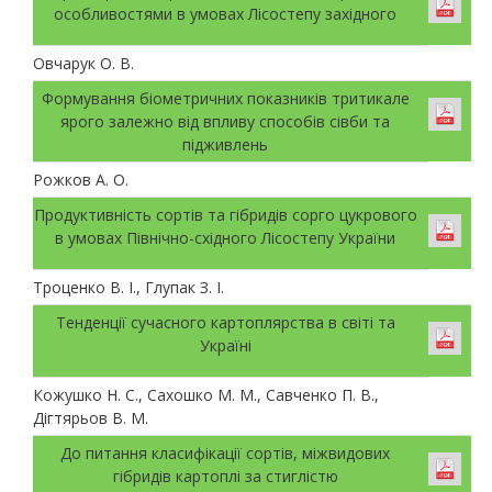
особливостями в умовах Лісостепу західного
Овчарук О. В.
Формування біометричних показників тритикале
ярого залежно від впливу способів сівби та
підживлень
Рожков А. О.
Продуктивність сортів та гібридів сорго цукрового
в умовах Північно-східного Лісостепу України
Троценко В. І., Глупак З. І.
Тенденції сучасного картоплярства в світі та
Україні
Кожушко Н. С., Сахошко М. М., Савченко П. В.,
Дігтярьов В. М.
До питання класифікації сортів, міжвидових
гібридів картоплі за стиглістю