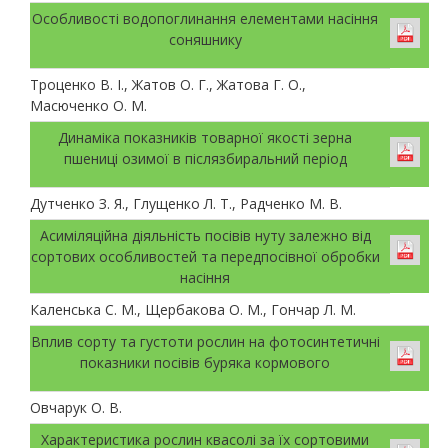
Особливості водопоглинання елементами насіння
соняшнику
Троценко В. І., Жатов О. Г., Жатова Г. О.,
Масюченко О. М.
Динаміка показників товарної якості зерна
пшениці озимої в післязбиральний період
Дутченко З. Я., Глущенко Л. Т., Радченко М. В.
Асиміляційна діяльність посівів нуту залежно від
сортових особливостей та передпосівної обробки
насіння
Каленська С. М., Щербакова О. М., Гончар Л. М.
Вплив сорту та густоти рослин на фотосинтетичні
показники посівів буряка кормового
Овчарук О. В.
Характеристика рослин квасолі за їх сортовими