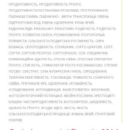
ПРОДУКТИВНІСТЬ
,
ПРОДУКТИВНІСТЬ ҐРУНТУ
,
ПРОДУКТИВНІСТЬПОСТАНОВКА ПРОБЛЕМИ
,
ПРОТРУЮВАННЯ
,
ПШЕНИЦЯ ОЗИМА
,
ПШЕНИЧНО - ЖИТНІ ТРАНСЛОКАЦІЇ
,
РІВЕНЬ
ПІДҐРУНТОВИХ ВОД
,
РІВЕНЬ УДОБРЕННЯ
,
РІПАК ЯРИЙ
,
РАДІОНУКЛІДИ
,
РИЗОБОФІТ
,
РИЗОГУМІН
,
РОДЮЧІСТЬ
,
РОДЮЧІСТЬ
ҐРУНТУ
,
РОЗВИТОК ГАЛУЗІ
,
РОЗМНОЖЕННЯ
,
РОЗТОРОПША
ПЛЯМИСТА
,
СІЛЬСЬКОГОСПОДАРСЬКА РОСЛИННІСТЬ
,
СИРА
БІОМАСА
,
СКЛОПОДІБНІСТЬ
,
СОНЯШНИК
,
СОРГО ЦУКРОВЕ
,
СОРТ
,
СОРТИ
,
СОРТОВІ РЕСУРСИ
,
СОРТОЗРАЗОК
,
СОЯ
,
СПЕЦИФІЧНА
КОМБІНАЦІЙНА ЗДАТНІСТЬ
,
СПОСІБ СІВБИ
,
СПОСОБИ ОБРОБІТКУ
ҐРУНТУ
,
СТИГЛІСТЬ
,
СТИМУЛЯТОР РОСТУ РОСЛИНБІОСИЛ
,
СТРОКИ
ПОСІВУ
,
СУБСТРАТ
,
СУХА ФУЗАРІОЗНА ГНИЛЬ
,
СХРЕЩУВАННЯ
,
ТЕХНІЧНА ЕФЕКТИВНІСТЬ
,
ТОКСИКАЦІЯ
,
ТРИВАЛІСТЬ СОНЯЧНОГО
СЯЙВА
,
ТРИТИКАЛЕ ЯРЕ
,
УДОБРЕННЯ
,
УРОЖАЙНІСТЬ
,
УСПАДКУВАННЯ
,
ФІТОІНДИКАЦІЯ
,
ФАЗИ РОЗВИТКУ
,
ФЕНОФАЗИ
,
ФОТОСИНТЕТИЧНИЙ ПОТЕНЦІАЛ
,
ХВОЙНІ РОСЛИНИ
,
ХРЕСТОЦВІТІ
БЛІШКИ
,
ЧИСТАПРОДУКТИВНІСТЬ ФОТОСИНТЕЗУ
,
ШКІДЛИВІСТЬ
,
ЩІЛЬНІСТЬ ҐРУНТУ
,
ЯГОДИ
,
ЯДРО
,
ЯКІСТЬ
,
ЯКІСТЬ
СІЛЬСЬКОГОСПОДАРСЬКОЇ ПРОДУКЦІЇ
,
ЯЧМІНЬ ЯРИЙ
,
ҐРУНТОВИЙ
ПОКРИВ