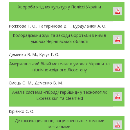
Хвороби ягідних культур у Поліссі України
Рожкова Т. О., Татаринова В. І., Бурдуланюк А. О.
Колорадський жук та заходи боротьби з ним в
умовах Чернігівської області
Деменко В. М., Кугук Г. О.
Американський білий метелик в умовах України та
північно-східного Лісостепу
Ємець О. М., Деменко В. М.
Аналіз системи «гібрид+гербіцид» у технологіях
Express sun та Clearfield
Кірієнко С. О.
Детоксикация почв, загрязненных тяжелыми
металлами