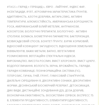
#TAGS
« ГІБРИД + ГЕРБІЦИД »
,
ЄВРО - ЛАЙТНІНГ
,
ІНДЕКС ФАР
,
ІНСЕКТИЦИДИ
,
ІРЛІТ
,
АГРОХІМІЧНА ХАРАКТЕРИСТИКА ҐРУНТІВ
,
АДАПТИВНІСТЬ
,
АЗОТНІ ДОБРИВА
,
АКТАРА 25WG
,
АКТИВНІ
ТЕМПЕРАТУРИ
,
АЛЮМОСТІЙКІСТЬ
,
АМЕРИКАНСЬКА БОРОШНИСТА
РОСА
,
АМЕРИКАНСЬКИЙ БІЛИЙ МЕТЕЛИК
,
АНТРАКНОЗИ
,
АСКОХІТОЗИ
,
БІОЛОГІЧНІ ПРЕПАРАТИ
,
БІОЛОГІЧНО - АКТИВНІ
СПОЛУКИ
,
БІОМАСА
,
БІОМЕТРИЧНІ ПАРАМЕТРИ
,
БАКТЕРИЗАЦІЯ
,
БЕЗВИСАДКОВИЙ СПОСІБ
,
БОНІТЕТ ҐРУНТУ
,
БУРЯК КОРМОВИЙ
,
ВІДНОСНИЙ КОЕФІЦІЄНТ ЗАГУЩЕНОСТІ
,
ВІДНОШЕННЯ ЗЕМЕЛЬНИХ
ЕКВІВАЛЕНТІВ
,
ВАЖКІ МЕТАЛИ
,
ВАПНО
,
ВЕГЕТАТИВНЕ
РОЗМНОЖЕННЯ
,
ВЕГЕТАЦІЙНІ СПЕКТРАЛЬНІ ІНДЕКСИ
,
ВИРОБНИЦТВО
,
ВИСОТА РОСЛИН
,
ВМІСТ ХЛОРОФІЛУ
,
ВМІСТ ЦУКРУ
,
ВОДОПОГЛИНАННЯ
,
ВОЛОГІСТЬ ЗЕРНА
,
ВРОЖАЙНІСТЬ
,
ГІБРИДИ
,
ГІБРИДНІ КОМБІНАЦІЇ
,
ГЕОІНФОРМАЦІЙНА СИСТЕМА (ГІС)
,
ГЕТЕРОЗИС
,
ГИЧКА
,
ГНІЙ
,
ГРУНТ
,
ГУМУСОВИЙ СТАНҐРУНТІВ
,
ДІАЛЕЛЬНІ СХРЕЩУВАНН Я
,
ДЕКОРАТИВНІ ОЗНАКИ
,
ДЕКОРАТИВНІ
ФОРМИ
,
ДЕСНЯНСЬКИЙ БІОСФЕРНИЙ РЕЗЕРВАТ
,
ДЕТОКСИКАЦІЯ
,
ДИКІ ВИДИ
,
ДИСТАНЦІЙНЕ ЗОНДУВАННЯ (ДЗ)
,
ДОЗА ДОБРИВ
,
ЕКОНОМІЧНА ЕФЕКТИВНІСТЬ
,
ЕКОСИСТЕМНІ СЕРВІСИ
,
ЕКСПРЕСС 75
В
,
ЕЛЕМЕНТИ ПРОДУКТИВНОСТІ
,
ЕЛЕМЕНТИПРОДУКТИВНОСТІ
,