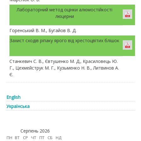
Лабораторний метод оцінки алюмостійкості
люцерни
Горенський В. М., Бугайов В. Д.
Захист сходів ріпаку ярого від хрестоцвітих блішок
Станкевич С. В., Євтушенко М. Д., Красиловець Ю.
Г., Цехмейструк М. Г., Кузьменко Н. В., Литвинов А.
Є.
English
Українська
Серпень 2026
ПН
ВТ
СР
ЧТ
ПТ
СБ
НД