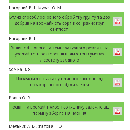
Нагорний В. І., Мурач О. М.
Вплив cпособу основного обробітку грунту та доз
добрив на врожайність сортів сої різних груп
стиглості
Нагорний В. І.
Вплив світлового та температурного режимів на
урожайність розторопші плямистої в умовах
Лісостепу західного
Хоміна В. Я.
Продуктивність льону олійного залежно від
позакореневого підживлення
Ровна О. В.
Посівні та врожайні якості соняшнику залежно від
терміну зберігання насіння
Мельник A. В., Жатова Г. О.