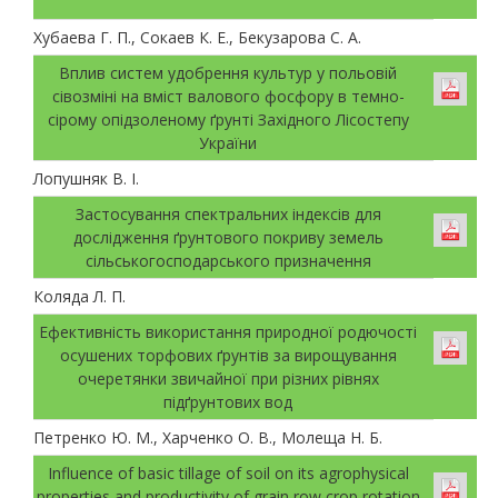
Хубаева Г. П., Сокаев К. Е., Бекузарова С. А.
Вплив систем удобрення культур у польовій
сівозміні на вміст валового фосфору в темно-
сірому опідзоленому ґрунті Західного Лісостепу
України
Лопушняк В. І.
Застосування спектральних індексів для
дослідження ґрунтового покриву земель
сільськогосподарського призначення
Коляда Л. П.
Ефективність використання природної родючості
осушених торфових ґрунтів за вирощування
очеретянки звичайної при різних рівнях
підґрунтових вод
Петренко Ю. М., Харченко О. В., Молеща Н. Б.
Influence of basic tillage of soil on its agrophysical
properties and productivity of grain row crop rotation