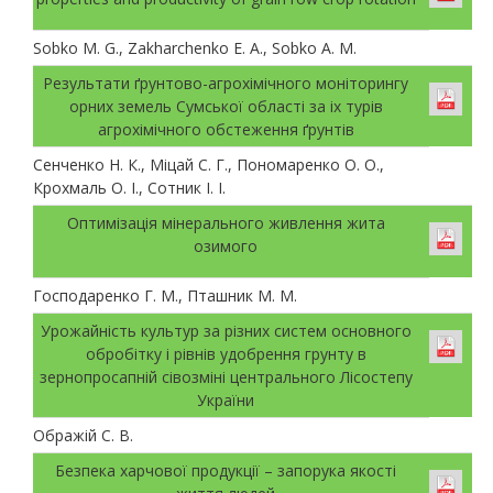
Sobko M. G., Zakharchenko E. A., Sobko A. M.
Результати ґрунтово-агрохімічного моніторингу
орних земель Сумської області за іх турів
агрохімічного обстеження ґрунтів
Сенченко Н. К., Міцай С. Г., Пономаренко О. О.,
Крохмаль О. І., Сотник І. І.
Оптимізація мінерального живлення жита
озимого
Господаренко Г. М., Пташник М. М.
Урожайність культур за різних систем основного
обробітку і рівнів удобрення грунту в
зернопросапній сівозміні центрального Лісостепу
України
Ображій С. В.
Безпека харчової продукції – запорука якості