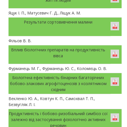
життя людей
Яцук І. П., Матусевич Г. Д., Ліщук А. М.
Результати сортовивчення малини
Фільов В. В.
Вплив біологічних препаратів на продуктивність
вівса
Фурманець М. Г., Фурманець Ю. С., Коломієць О. В.
Біологічна ефективність бінарних багаторічних
бобово-злакових агрофітоценозів з козлятником
східним
Векленко Ю. А., Ковтун К. П., Самохвал Т. П.,
Безвугляк Л. І.
Продуктивність і бобово-ризобіальний симбіоз сої
залежно від застосування фізіологічно активних
речовин