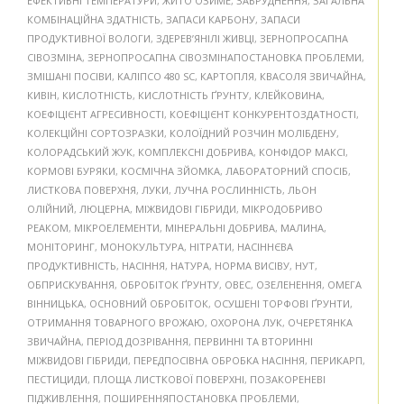
ЕФЕКТИВНІ ТЕМПЕРАТУРИ
,
ЖИТО ОЗИМЕ
,
ЗАБРУДНЕННЯ
,
ЗАГАЛЬНА
КОМБІНАЦІЙНА ЗДАТНІСТЬ
,
ЗАПАСИ КАРБОНУ
,
ЗАПАСИ
ПРОДУКТИВНОЇ ВОЛОГИ
,
ЗДЕРЕВ’ЯНІЛІ ЖИВЦІ
,
ЗЕРНОПРОСАПНА
СІВОЗМІНА
,
ЗЕРНОПРОСАПНА СІВОЗМІНАПОСТАНОВКА ПРОБЛЕМИ
,
ЗМІШАНІ ПОСІВИ
,
КАЛІПСО 480 SC
,
КАРТОПЛЯ
,
КВАСОЛЯ ЗВИЧАЙНА
,
КИВІН
,
КИСЛОТНІСТЬ
,
КИСЛОТНІСТЬ ҐРУНТУ
,
КЛЕЙКОВИНА
,
КОЕФІЦІЄНТ АГРЕСИВНОСТІ
,
КОЕФІЦІЄНТ КОНКУРЕНТОЗДАТНОСТІ
,
КОЛЕКЦІЙНІ СОРТОЗРАЗКИ
,
КОЛОЇДНИЙ РОЗЧИН МОЛІБДЕНУ
,
КОЛОРАДСЬКИЙ ЖУК
,
КОМПЛЕКСНІ ДОБРИВА
,
КОНФІДОР МАКСІ
,
КОРМОВІ БУРЯКИ
,
КОСМІЧНА ЗЙОМКА
,
ЛАБОРАТОРНИЙ СПОСІБ
,
ЛИСТКОВА ПОВЕРХНЯ
,
ЛУКИ
,
ЛУЧНА РОСЛИННІСТЬ
,
ЛЬОН
ОЛІЙНИЙ
,
ЛЮЦЕРНА
,
МІЖВИДОВІ ГІБРИДИ
,
МІКРОДОБРИВО
РЕАКОМ
,
МІКРОЕЛЕМЕНТИ
,
МІНЕРАЛЬНІ ДОБРИВА
,
МАЛИНА
,
МОНІТОРИНГ
,
МОНОКУЛЬТУРА
,
НІТРАТИ
,
НАСІННЄВА
ПРОДУКТИВНІСТЬ
,
НАСІННЯ
,
НАТУРА
,
НОРМА ВИСІВУ
,
НУТ
,
ОБПРИСКУВАННЯ
,
ОБРОБІТОК ҐРУНТУ
,
ОВЕС
,
ОЗЕЛЕНЕННЯ
,
ОМЕГА
ВІННИЦЬКА
,
ОСНОВНИЙ ОБРОБІТОК
,
ОСУШЕНІ ТОРФОВІ ҐРУНТИ
,
ОТРИМАННЯ ТОВАРНОГО ВРОЖАЮ
,
ОХОРОНА ЛУК
,
ОЧЕРЕТЯНКА
ЗВИЧАЙНА
,
ПЕРІОД ДОЗРІВАННЯ
,
ПЕРВИННІ ТА ВТОРИННІ
МІЖВИДОВІ ГІБРИДИ
,
ПЕРЕДПОСІВНА ОБРОБКА НАСІННЯ
,
ПЕРИКАРП
,
ПЕСТИЦИДИ
,
ПЛОЩА ЛИСТКОВОЇ ПОВЕРХНІ
,
ПОЗАКОРЕНЕВІ
ПІДЖИВЛЕННЯ
,
ПОШИРЕННЯПОСТАНОВКА ПРОБЛЕМИ
,