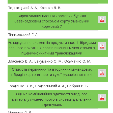
Подгаєцький А. А., Крючко Л. В.
Вирощування насіння кормових буряків
безвисадковим способом сорту Уманський
кормовий 7
Пінчковський Г. Л.
Успадкування елементів продуктивності гібридами
першого покоління сортів пшениці м’якої озимої з
пшенично-житніми транслокаціями
Власенко В. А., Бакуменко О. М., Осьмачко О. М.
Стійкість первинних та вторинних міжвидових
гібридів картоплі проти сухої фузаріозної гнилі
Гордієнко В. В., Подгаєцький А. А., Собран В. В.
Оцінка комбінаційної здатності вихідного
матеріалу ячменю ярого в системі діалельних
схрещувань
Маренюк О. Б.