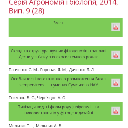
Серія Агрономія і біологія, 2014,
Вип. 9 (28)
Зміст
Склад та структура лучних фітоценозів в заплаві
Десни у зв’язку з їх екосистемною роллю
Панченко С. М., Горовая Я. М., Дяченко Л. Л.
Особливості вегетативного розмноження Buxus
sempervirens L. в умовах Сумського НАУ
Токмань В. С., Черв’яцов А. О.
Типізація видів і форм роду Juniperus L. та
використання їх у фітоценодизайні
Мельник Т. І., Мельник А. В.