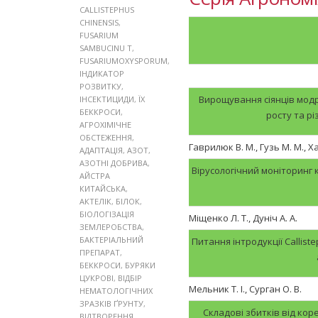
CALLISTEPHUS
CHINENSIS
,
FUSARIUM
SAMBUCINU Т
,
FUSARIUMOXYSPORUM
,
ІНДИКАТОР
РОЗВИТКУ
,
Вирощування сіянців мод
ІНСЕКТИЦИДИ
,
ЇХ
БЕККРОСИ
,
росту та рі
АГРОХІМІЧНЕ
ОБСТЕЖЕННЯ
,
Гаврилюк В. М., Гузь М. М., Ха
АДАПТАЦІЯ
,
АЗОТ
,
АЗОТНІ ДОБРИВА
,
Вірусологічний моніторинг 
АЙСТРА
КИТАЙСЬКА
,
АКТЕЛІК
,
БІЛОК
,
БІОЛОГІЗАЦІЯ
Міщенко Л. Т., Дуніч А. А.
ЗЕМЛЕРОБСТВА
,
БАКТЕРІАЛЬНИЙ
Питання інтродукції Callist
ПРЕПАРАТ
,
БЕККРОСИ
,
БУРЯКИ
ЦУКРОВІ
,
ВІДБІР
Мельник Т. І., Сурган О. В.
НЕМАТОЛОГІЧНИХ
ЗРАЗКІВ ҐРУНТУ
,
Складові збитків від кор
ВІДТВОРЕННЯ