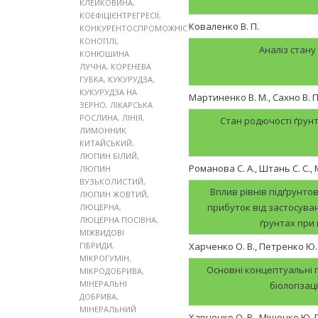
КЛЕЙКОВИНА
,
КОЕФІЦІЄНТРЕГРЕСІЇ
,
Коваленко В. П.
КОНКУРЕНТОСПРОМОЖНІСТЬ
,
КОНОПЛІ
,
Аналіз стану
КОНЮШИНА
ЛУЧНА
,
КОРЕНЕВА
ГУБКА
,
КУКУРУДЗА
,
КУКУРУДЗА НА
Мартиненко В. М., Сахно В. П.
ЗЕРНО
,
ЛІКАРСЬКА
РОСЛИНА
,
ЛІНІЯ
,
Стан родючості ґрунт
ЛИМОННИК
КИТАЙСЬКИЙ
,
ЛЮПИН БІЛИЙ
,
Романова С. А., Штань С. С., 
ЛЮПИН
ВУЗЬКОЛИСТИЙ
,
Вплив рівнів підґрунтов
ЛЮПИН ЖОВТИЙ
,
прибуток від застосув
ЛЮЦЕРНА
,
ЛЮЦЕРНА ПОСІВНА
,
ґрунтах при
МІЖВИДОВІ
ГІБРИДИ
,
Харченко О. В., Петренко Ю. 
МІКРОГУМІН
,
Основні концептуальні 
МІКРОДОБРИВА
,
МІНЕРАЛЬНІ
біологізац
ДОБРИВА
,
МІНЕРАЛЬНИЙ
Харченко О. В., Міщенко Ю. Г.