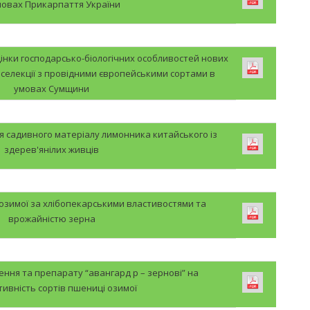
мовах Прикарпаття України
інки господарсько-біологічних особливостей нових
ї селекції з провідними європейськими сортами в
умовах Сумщини
 садивного матеріалу лимонника китайського із
здерев'янілих живців
 озимої за хлібопекарськими властивостями та
врожайністю зерна
ння та препарату “авангард р – зернові” на
ивність сортів пшениці озимої