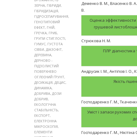
Деменко В. М., Власенко В. А.
ЗЕРНА
,
ГІБРИДИ
,
В.
ГІБРИДИЗАЦІЯ
,
ГІДРОСЕПАРУВАННЯ
,
Оценка эффективности
ГЕНОТИПОВИЙ
грушевой листоблошки
ЕФЕКТ
,
ГНІЙ
,
ГРЕЧКА
,
ГРИБ
,
ГРУПИ СТИГЛОСТІ
,
Стрюкова Н. М.
ГУМУС
,
ГУСТОТА
СІВБИ
,
ДІАЗОФІТ
,
ПЛР діагностика 
ДЕРЕВИНА
,
ДЕРНОВО -
ПІДЗОЛИСТИЙ
Андрусик І. М., Антіпов І. О.,
ПОВЕРХНЕВО
ОГЛЕЄНИЙ ҐРУНТ
,
Якість пшен
ДЕСИКАЦІЯ
,
ДЕЦИС
,
ДИНАМІКА
,
ДОБРИВА
,
ДОЗИ
ДОБРИВ
,
Господаренко Г. М., Ткаченко
ЕКОЛОГІЧНА
СТАБІЛЬНІСТЬ
,
Уміст і запаси рухомих сп
ЕКСПОРТ
,
до
ЕЛЕКТРОННА
МІКРОСКОПІЯ
,
ЕЛЕМЕНТИ
Господаренко Г. М., Нікітіна О