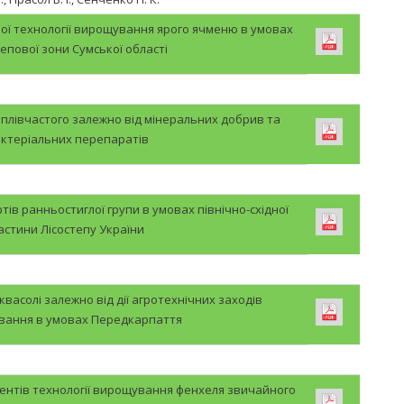
ої технології вирощування ярого ячменю в умовах
тепової зони Сумської області
а плівчастого залежно від мінеральних добрив та
ктеріальних перепаратів
ортів ранньостиглої групи в умовах північно-східної
астини Лісостепу України
асолі залежно від дії агротехнічних заходів
ання в умовах Передкарпаття
ентів технології вирощування фенхеля звичайного