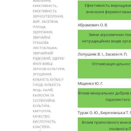
ЖИВЛЕННЯ
,
Ефективність вирощування
ЕФЕКТИВНІСТЬ
,
ЕФЕКТИВНІСТЬ
внесення ферментовани
ЗЕРНОУТВОРЕННЯ
,
ЖИР
,
ЗАСЕЛЕНА
Абрамович О. В.
ПЛОЩА
,
ЗБЕРІГАННЯ
,
Зміни агрохімічних по
ЗВИЧАЙНА
нетрадиційних видів орг
ГРУШОВА
ЛИСТОБЛІШКА
,
ЗВИЧАЙНИЙ
Лопушняк В. І., Засєкін Н. П.
РЯДКОВИЙ
,
ЗДЕРЕВ ’
Оптимізація щільнос
ЯНІЛІ ЖИВЦІ
,
ЗЕРНОВІ КУЛЬТУРИ
,
ЗРОШЕННЯ
,
КІЛЬКІСТЬ БУЛЬБ У
Міщенко Ю. Г.
ГНІЗДІ
,
КІЛЬКІСТЬ
ЯЄЦЬ
,
КАЛІЙ
,
Вплив мінеральних добрив 
КАЛЮСНА ТА
підзолистого
СУСПЕНЗІЙНА
КУЛЬТУРА
,
КАРТОПЛЯ
,
Турак О. Ю., Березовська Т. 
КАЧЕСТВО
,
КИСЛОТНІСТЬ
,
Вплив припосівного внесе
КЛАСТЕРИ
,
посівної в