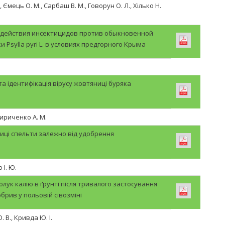
, Ємець О. М., Сарбаш В. М., Говорун О. Л., Хілько Н.
 действия инсектицидов против обыкновенной
 Psylla pyri L. в условиях предгорного Крыма
та ідентифікація вірусу жовтяниці буряка
 Кириченко А. М.
иці спельти залежно від удобрення
 І. Ю.
олук калію в ґрунті після тривалого застосування
брив у польовій сівозміні
. В., Кривда Ю. І.