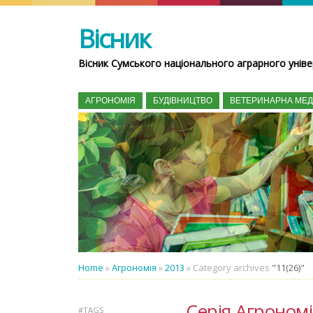
Вісник
Вісник Сумського національного аграрного уніве
АГРОНОМІЯ
БУДІВНИЦТВО
ВЕТЕРИНАРНА МЕ
Home
»
Агрономія
»
2013
»
Category archives
"11(26)"
Серія Агрономія
#TAGS