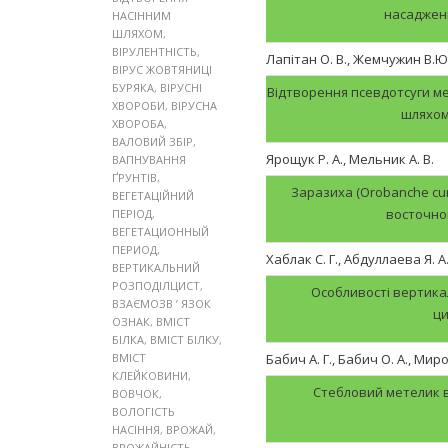
насадженн
НАСІННИМ
ШЛЯХОМ
,
ВІРУЛЕНТНІСТЬ
,
Лапітан О. В., Жемчужин В.Ю.
ВІРУС ЖОВТЯНИЦІ
БУРЯКА
,
ВІРУСНІ
Відтворення псевдотсуги менз
ХВОРОБИ
,
ВІРУСНА
шляхом
ХВОРОБА
,
ВАЛОВИЙ ЗБІР
,
Ярощук Р. А., Мельник А. В.
ВАПНУВАННЯ
ҐРУНТІВ
,
Заразиха (Orobanche cum
ВЕГЕТАЦІЙНИЙ
восточно
ПЕРІОД
,
ВЕГЕТАЦИОННЫЙ
ПЕРИОД
,
Хаблак С. Г., Абдуллаева Я. А
ВЕРТИКАЛЬНИЙ
РОЗПОДІЛЦИСТ
,
Особливості вертика
ВЗАЄМОЗВ ’ ЯЗОК
ц
ОЗНАК
,
ВМІСТ
БІЛКА
,
ВМІСТ БІЛКУ
,
ВМІСТ
Бабич А. Г., Бабич О. А., Мир
КЛЕЙКОВИНИ
,
Стебловий метелик в
ВОВЧОК
,
ВОЛОГІСТЬ
НАСІННЯ
,
ВРОЖАЙ
,
ВРОЖАЙНІСТЬ