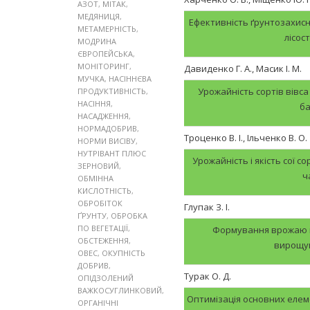
АЗОТ
,
МІТАК
,
МЕДЯНИЦЯ
,
Ефективність ґрунтозахисн
МЕТАМЕРНІСТЬ
,
лісос
МОДРИНА
ЄВРОПЕЙСЬКА
,
МОНІТОРИНГ
,
Давиденко Г. А., Масик І. М.
МУЧКА
,
НАСІННЄВА
Урожайність сортів вівс
ПРОДУКТИВНІСТЬ
,
НАСІННЯ
,
ба
НАСАДЖЕННЯ
,
НОРМАДОБРИВ
,
Троценко В. І., Ільченко В. О.
НОРМИ ВИСІВУ
,
НУТРІВАНТ ПЛЮС
Урожайність і якість сої с
ЗЕРНОВИЙ
,
ч
ОБМІННА
КИСЛОТНІСТЬ
,
ОБРОБІТОК
Глупак З. І.
ҐРУНТУ
,
ОБРОБКА
ПО ВЕГЕТАЦІЇ
,
Формування врожаю кв
ОБСТЕЖЕННЯ
,
вирощув
ОВЕС
,
ОКУПНІСТЬ
ДОБРИВ
,
Турак О. Д.
ОПІДЗОЛЕНИЙ
ВАЖКОСУГЛИНКОВИЙ
,
Оптимізація основних елем
ОРГАНІЧНІ