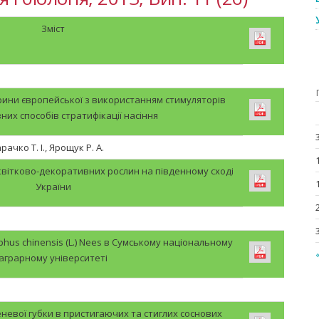
Зміст
рини європейської з використанням стимуляторів
зних способів стратифікації насіння
рачко Т. І., Ярощук Р. А.
квітково-декоративних рослин на південному сході
України
ephus chinensis (L.) Nees в Сумському національному
аграрному університеті
еневої губки в пристигаючих та стиглих соснових