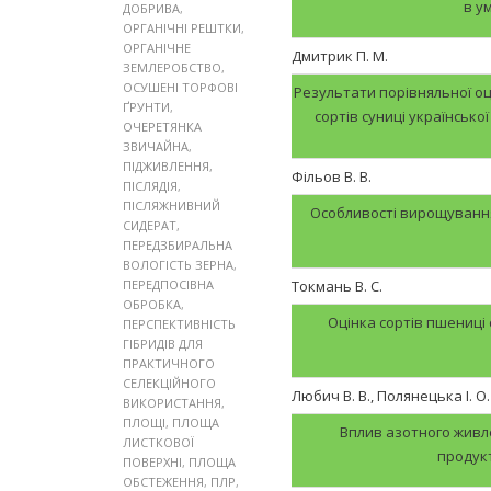
в у
ДОБРИВА
,
ОРГАНІЧНІ РЕШТКИ
,
ОРГАНІЧНЕ
Дмитрик П. М.
ЗЕМЛЕРОБСТВО
,
ОСУШЕНІ ТОРФОВІ
Результати порівняльної оц
ҐРУНТИ
,
сортів суниці українсько
ОЧЕРЕТЯНКА
ЗВИЧАЙНА
,
ПІДЖИВЛЕННЯ
,
Фільов В. В.
ПІСЛЯДІЯ
,
ПІСЛЯЖНИВНИЙ
Особливості вирощування
СИДЕРАТ
,
ПЕРЕДЗБИРАЛЬНА
ВОЛОГІСТЬ ЗЕРНА
,
ПЕРЕДПОСІВНА
Токмань В. С.
ОБРОБКА
,
Оцінка сортів пшениці
ПЕРСПЕКТИВНІСТЬ
ГІБРИДІВ ДЛЯ
ПРАКТИЧНОГО
СЕЛЕКЦІЙНОГО
Любич В. В., Полянецька І. О.
ВИКОРИСТАННЯ
,
ПЛОЩІ
,
ПЛОЩА
Вплив азотного живле
ЛИСТКОВОЇ
продукт
ПОВЕРХНІ
,
ПЛОЩА
ОБСТЕЖЕННЯ
,
ПЛР
,