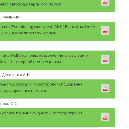
ях Новгород-сіверського Полісся
, Мельник Т.І.
іса (Pseudotsuga menziesii (Mirb.) Franco) насінним
 у західному лісостепу України
ana Wallr.) на полях подсолнечника в условиях
й части северной степи Украины
., Денисенко А. И.
льного розподілу і просторового поширення
истоутворюючих нематод
онець С. С.
 умовах північно-східного Лісостепу України