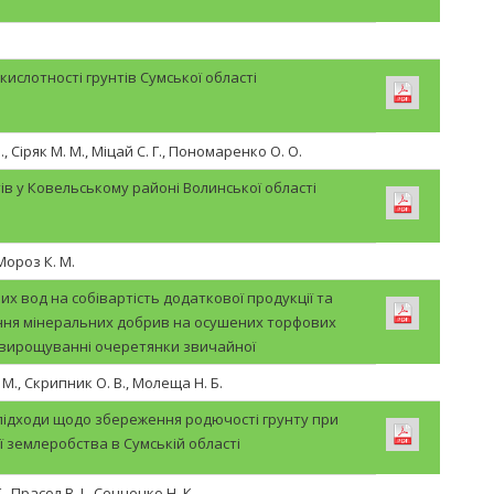
 кислотності грунтів Сумської області
, Сіряк М. М., Міцай С. Г., Пономаренко О. О.
ів у Ковельському районі Волинської області
Мороз К. М.
их вод на собівартість додаткової продукції та
ання мінеральних добрив на осушених торфових
 вирощуванні очеретянки звичайної
М., Скрипник О. В., Молеща Н. Б.
підходи щодо збереження родючості грунту при
ії землеробства в Сумській області
, Прасол В. І., Сенченко Н. К.