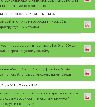
специфічних екологічних критеріїв при здійсненні
инарно-санітарного контролю
 М., Марченко А. М., Козловська М. В.
ікацій м'ясних та м'ясо-рослинних виробів
ікроструктурним методом
ування застосування препарату ВетОкс-1000 для
риби перед випуском у водойму
.
істом обмінної енергії на морфологічні, біохімічні
уктивність бугайців волинської м’ясної породи
 Періг Ж. М., Процик Я. М.
ям розплоду грибом Ascosphaera apis та вароозом
го сезону з врахуванням екологічних умов й
продуктивності сімей