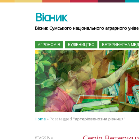
Вісник
Вісник Сумського національного аграрного уніве
АГРОНОМІЯ
БУДІВНИЦТВО
ВЕТЕРИНАРНА МЕ
Home
»
Post tagged
"артеріовенозна різниця"
Серія Ветерина
#TAGS
P
,
«