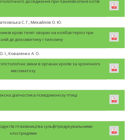
атологічного дослідження при панлейкопенії котів
 Матковська С. Г., Михайлов О. Ю.
зників крові телят хворих на колібактеріоз при
ній дії діоксиветину і тилозину
. І., Коваленко А. О.
гістологічні зміни в органах кролів за хронічного
міксоматозу
ексна діагностика псевдомонозу птиці
родуктів птахівництва сульфітредукувальними
клостридіями