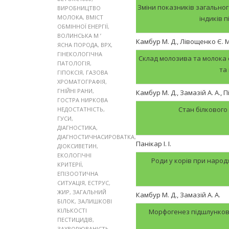
Зміни показників загального
ВИРОБНИЦТВО
МОЛОКА
,
ВМІСТ
індиків 
ОБМІННОЇ ЕНЕРГІЇ
,
ВОЛИНСЬКА М ’
Камбур М. Д., Лівощенко Є. М
ЯСНА ПОРОДА
,
ВРХ
,
ГІНЕКОЛОГІЧНА
Склад молозива та молока с
ПАТОЛОГІЯ
,
та
ГІПОКСІЯ
,
ГАЗОВА
ХРОМАТОГРАФІЯ
,
ГНІЙНІ РАНИ
,
Камбур М. Д., Замазій А. А., П
ГОСТРА НИРКОВА
Стан білкового 
НЕДОСТАТНІСТЬ
,
ГУСИ
,
ДІАГНОСТИКА
,
ДІАГНОСТИЧНАСИРОВАТКА
,
Панікар І. І.
ДІОКСИВЕТИН
,
ЕКОЛОГІЧНІ
Роди у корів при народж
КРИТЕРІЇ
,
ЕПІЗООТИЧНА
СИТУАЦІЯ
,
ЕСТРУС
,
ЖИР
,
ЗАГАЛЬНИЙ
Камбур М. Д., Замазій А. А.
БІЛОК
,
ЗАЛИШКОВІ
КІЛЬКОСТІ
Морфогенез підшлунково
ПЕСТИЦИДІВ
,
ЗАХВОРЮВАНІСТЬ
,