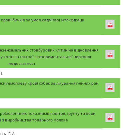
 у крові бичків за умов кадмієвої інтоксикації
зенхімальних стовбурових клітин на відновлення
 у котів за гострої експериментальної ниркової
недостатності
Л.
ики гемопоезу крові собак за лікування гнійних ран
робіологічних показників повітря, грунту та води
в з виробництва товарного молока
іна Г. А.