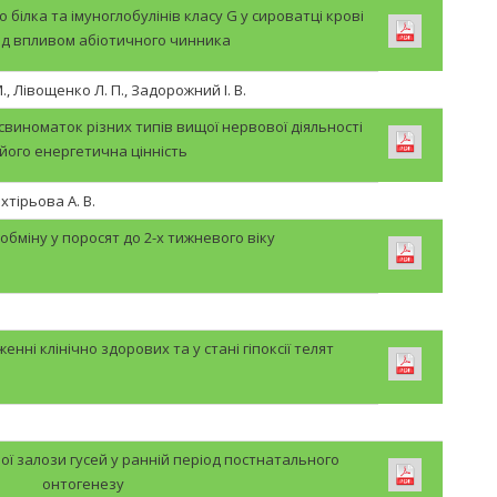
 білка та імуноглобулінів класу G у сироватці крові
під впливом абіотичного чинника
., Лівощенко Л. П., Задорожний І. В.
виноматок різних типів вищої нервової діяльності
 його енергетична цінність
іхтірьова А. В.
обміну у поросят до 2-х тижневого віку
енні клінічно здорових та у стані гіпоксії телят
ї залози гусей у ранній період постнатального
онтогенезу