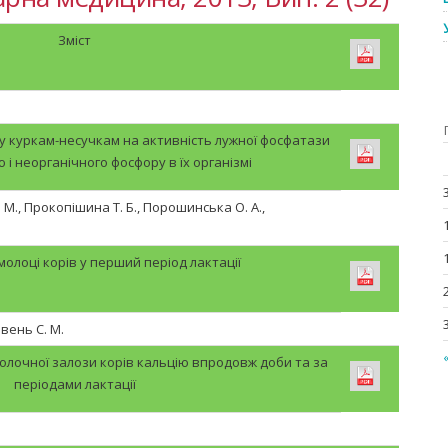
Зміст
у куркам-несучкам на активність лужної фосфатази
ю і неорганічного фосфору в їх організмі
М., Прокопішина Т. Б., Порошинська О. А.,
у молоці корів у перший період лактації
івень С. М.
лочної залози корів кальцію впродовж доби та за
періодами лактації