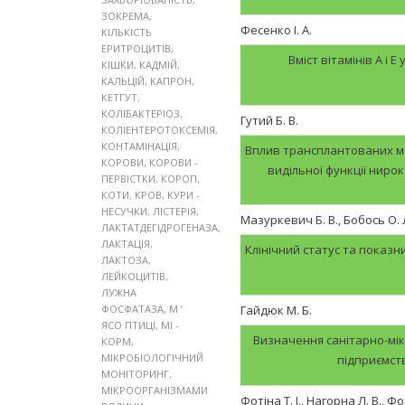
ЗОКРЕМА
,
Фесенко І. А.
КІЛЬКІСТЬ
ЕРИТРОЦИТІВ
,
Вміст вітамінів А і Е
КІШКИ
,
КАДМІЙ
,
КАЛЬЦІЙ
,
КАПРОН
,
КЕТГУТ
,
КОЛІБАКТЕРІОЗ
,
Гутий Б. В.
КОЛІЕНТЕРОТОКСЕМІЯ
,
КОНТАМІНАЦІЯ
,
Вплив трансплантованих ме
КОРОВИ
,
КОРОВИ -
видільної функції нирок
ПЕРВІСТКИ
,
КОРОП
,
КОТИ
,
КРОВ
,
КУРИ -
НЕСУЧКИ
,
ЛІСТЕРІЯ
,
Мазуркевич Б. В., Бобось О. 
ЛАКТАТДЕГІДРОГЕНАЗА
,
ЛАКТАЦІЯ
,
Клінічний статус та показн
ЛАКТОЗА
,
ЛЕЙКОЦИТІВ
,
ЛУЖНА
ФОСФАТАЗА
,
М ’
Гайдюк М. Б.
ЯСО ПТИЦІ
,
МІ -
Визначення санітарно-мік
КОРМ
,
МІКРОБІОЛОГІЧНИЙ
підприємст
МОНІТОРИНГ
,
МІКРООРГАНІЗМАМИ
Фотіна Т. І., Нагорна Л. В., Фот