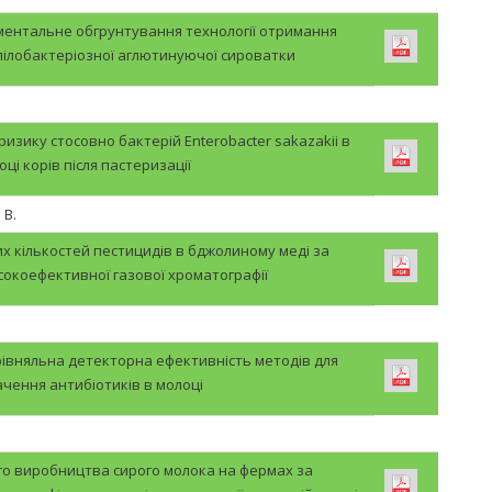
ентальне обгрунтування технології отримання
пілобактеріозної аглютинуючої сироватки
изику стосовно бактерій Enterobacter sakazakii в
оці корів після пастеризації
 В.
 кількостей пестицидів в бджолиному меді за
окоефективної газової хроматографії
івняльна детекторна ефективність методів для
чення антибіотиків в молоці
о виробництва сирого молока на фермах за