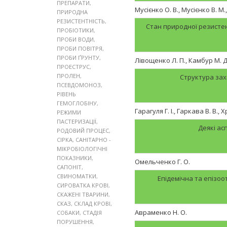
ПРЕПАРАТИ
,
Мусієнко О. В., Мусієнко В. М.
ПРИРОДНА
РЕЗИСТЕНТНІСТЬ
,
Стан природної резистент
ПРОБІОТИКИ
,
ПРОБИ ВОДИ
,
ПРОБИ ПОВІТРЯ
,
ПРОБИ ҐРУНТУ
,
Лівощенко Л. П., Камбур М. Д.
ПРОЕСТРУС
,
ПРОЛЕН
,
Структура зах
ПСЕВДОМОНОЗ
,
РІВЕНЬ
ГЕМОГЛОБІНУ
,
Гарагуля Г. І., Гаркава В. В., 
РЕЖИМИ
ПАСТЕРИЗАЦІЇ
,
Деякі ас
РОДОВИЙ ПРОЦЕС
,
СІРКА
,
САНІТАРНО -
МІКРОБІОЛОГІЧНІ
ПОКАЗНИКИ
,
Омельченко Г. О.
САПОНІТ
,
СВИНОМАТКИ
,
Епідемічна та епізоот
СИРОВАТКА КРОВІ
,
СКАЖЕНІ ТВАРИНИ
,
СКАЗ
,
СКЛАД КРОВІ
,
Авраменко Н. О.
СОБАКИ
,
СТАДІЯ
ПОРУШЕННЯ
,