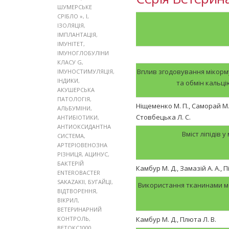
ШУМЕРСЬКЕ
СРІБЛО »
,
І
,
ІЗОЛЯЦІЯ
,
ІМПЛАНТАЦІЯ
,
ІМУНІТЕТ
,
ІМУНОГЛОБУЛІНИ
КЛАСУ G
,
Вплив згодовування мікорм
ІМУНОСТИМУЛЯЦІЯ
,
ІНДИКИ
,
та обмін кальці
АКУШЕРСЬКА
ПАТОЛОГІЯ
,
Ніщеменко М. П., Саморай М. 
АЛЬБУМІНИ
,
Стовбецька Л. С.
АНТИБІОТИКИ
,
АНТИОКСИДАНТНА
Вміст ліпідів 
СИСТЕМА
,
АРТЕРІОВЕНОЗНА
РІЗНИЦЯ
,
АЦИНУС
,
БАКТЕРІЙ
Камбур М. Д., Замазій А. А., П
ENTEROBACTER
SAKAZAKII
,
БУГАЙЦІ
,
Використання тканинами мо
ВІДТВОРЕННЯ
,
ВІКРИЛ
,
ВЕТЕРИНАРНИЙ
КОНТРОЛЬ
,
Камбур М. Д., Плюта Л. В.
ВЕТОКС1000
,