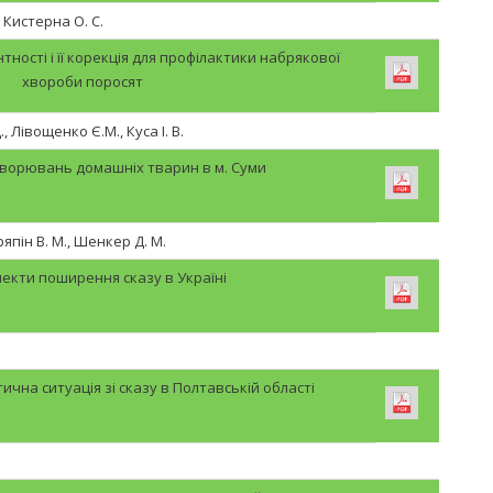
, Кистерна О. С.
ності і її корекція для профілактики набрякової
хвороби поросят
, Лівощенко Є.М., Куса І. В.
ворювань домашніх тварин в м. Суми
Хряпін В. М., Шенкер Д. М.
пекти поширення сказу в Україні
ична ситуація зі сказу в Полтавській області