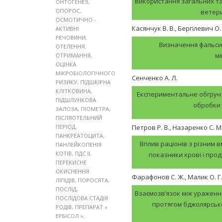
використання загальних та 
ОНТОГЕНЕЗ
,
ОПОРОС
,
ветер
ОСМОТИЧНО -
Касянчук В. В., Бергілевич О.
АКТИВНІ
РЕЧОВИНИ
,
Визначення фальсиф
ОТЕЛЕННЯ
,
м
ОТРИМАННЯ
,
ОЦІНКА
МІКРОБІОЛОГІЧНОГО
Сенченко А. Л.
РИЗИКУ
,
ПІДШКІРНА
КЛІТКОВИНА
,
Експериментальне обгрунт
ПІДШЛУНКОВА
обробки 
ЗАЛОЗА
,
ПІОМЕТРА
,
ПІСЛЯОТЕЛЬНИЙ
ПЕРІОД
,
Петров Р. В., Назаренко С. М
ПАНКРЕАТОЦИТА
,
Вплив раціонів з різним вм
ПАНЛЕЙКОПЕНІЯ
КОТІВ
,
ПДС ІІ
,
показники крові і прод
ПЕРЕКИСНЕ
ОКИСНЕННЯ
Фарафонов С. Ж., Малик О. Г.,
ЛІПІДІВ
,
ПОРОСЯТА
,
ПОСЛІД
,
Взаємозв’язок між ураженн
ПОСЛІДОВА СТАДІЯ
протягом бджолярсько
РОДІВ
,
ПРЕПАРАТ «
ЕРБІСОЛ »
,