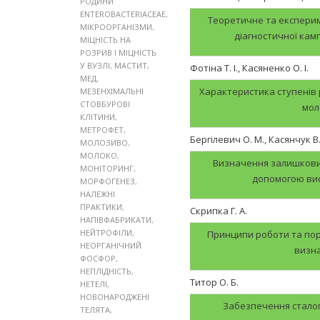
РОДИНИ
ENTEROBACTERIACEAE
,
Теоретичне та експерим
МІКРООРГАНІЗМИ
,
діагностичної кам
МІЦНІСТЬ НА
РОЗРИВ І МІЦНІСТЬ
У ВУЗЛІ
,
МАСТИТ
,
Фотіна Т. І., Касяненко О. І.
МЕД
,
Характеристика ступенів р
МЕЗЕНХІМАЛЬНІ
СТОВБУРОВІ
мол
КЛІТИНИ
,
МЕТРОФЕТ
,
Бергілевич О. М., Касянчук В.
МОЛОЗИВО
,
МОЛОКО
,
Визначення залишкових
МОНІТОРИНГ
,
допомогою вис
МОРФОГЕНЕЗ
,
НАЛЕЖНІ
ПРАКТИКИ
,
Скрипка Г. А.
НАПІВФАБРИКАТИ
,
НЕЙТРОФІЛИ
,
Принципи роботи та пор
НЕОРГАНІЧНИЙ
визна
ФОСФОР
,
НЕПЛІДНІСТЬ
,
Титор О. Б.
НЕТЕЛІ
,
НОВОНАРОДЖЕНІ
Забезпечення сталог
ТЕЛЯТА
,