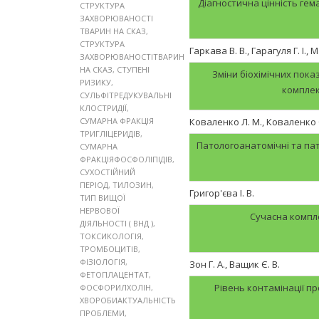
Діагностична цінність гем
СТРУКТУРА
ЗАХВОРЮВАНОСТІ
ТВАРИН НА СКАЗ
,
СТРУКТУРА
Гаркава В. В., Гарагуля Г. І.,
ЗАХВОРЮВАНОСТІТВАРИН
НА СКАЗ
,
СТУПЕНІ
Зміни біохімічних пока
РИЗИКУ
,
комплекс
СУЛЬФІТРЕДУКУВАЛЬНІ
КЛОСТРИДІЇ
,
СУМАРНА ФРАКЦІЯ
Коваленко Л. М., Коваленко О
ТРИГЛІЦЕРИДІВ
,
Патологоанатомічні та пато
СУМАРНА
ФРАКЦІЯФОСФОЛІПІДІВ
,
СУХОСТІЙНИЙ
ПЕРІОД
,
ТИЛОЗИН
,
Григор'єва І. В.
ТИП ВИЩОЇ
НЕРВОВОЇ
Сучасна компл
ДІЯЛЬНОСТІ ( ВНД )
,
ТОКСИКОЛОГІЯ
,
ТРОМБОЦИТІВ
,
ФІЗІОЛОГІЯ
,
Зон Г. А., Ващик Є. В.
ФЕТОПЛАЦЕНТАТ
,
Рівень контамінації п
ФОСФОРИЛХОЛІН
,
ХВОРОБИАКТУАЛЬНІСТЬ
ПРОБЛЕМИ
,