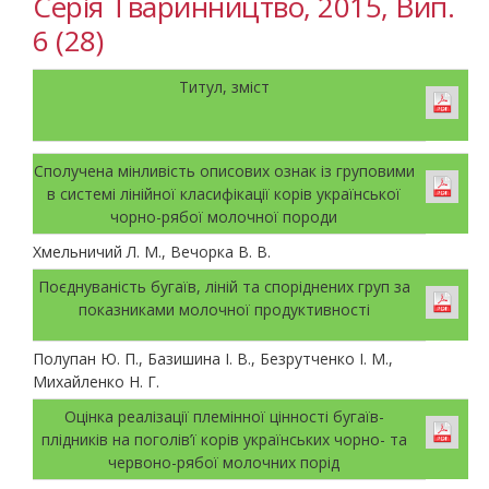
Серія Тваринництво, 2015, Вип.
6 (28)
Титул, зміст
Сполучена мінливість описових ознак із груповими
в системі лінійної класифікації корів української
чорно-рябої молочної породи
Хмельничий Л. М., Вечорка В. В.
Поєднуваність бугаїв, ліній та споріднених груп за
показниками молочної продуктивності
Полупан Ю. П., Базишина І. В., Безрутченко І. М.,
Михайленко Н. Г.
Оцінка реалізації племінної цінності бугаїв-
плідників на поголів’ї корів українських чорно- та
червоно-рябої молочних порід