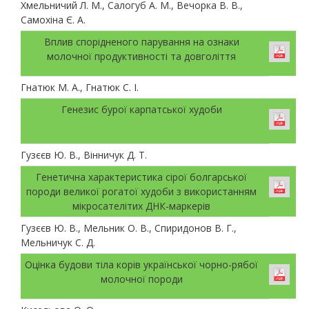
Хмельничий Л. М., Салогуб А. М., Вечорка В. В.,
Самохіна Є. А.
Вплив спорідненого парування на ознаки
молочної продуктивності та довголіття
Гнатюк М. А., Гнатюк С. І.
Генезис бурої карпатської худоби
Гузєєв Ю. В., Вінничук Д. Т.
Генетична характеристика сірої болгарської
породи великої рогатої худоби з використанням
мікросателітих ДНК-маркерів
Гузєєв Ю. В., Мельник О. В., Спиридонов В. Г.,
Мельничук С. Д.
Оцінка будови тіла корів української чорно-рябої
молочної породи