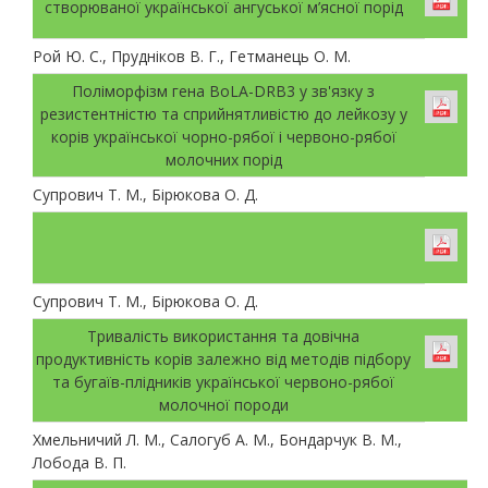
створюваної української ангуської м’ясної порід
Рой Ю. С., Прудніков В. Г., Гетманець О. М.
Поліморфізм гена BoLA-DRB3 у зв'язку з
резистентністю та сприйнятливістю до лейкозу у
корів української чорно-рябої і червоно-рябої
молочних порід
Супрович Т. М., Бірюкова О. Д.
Супрович Т. М., Бірюкова О. Д.
Тривалість використання та довічна
продуктивність корів залежно від методів підбору
та бугаїв-плідників української червоно-рябої
молочної породи
Хмельничий Л. М., Салогуб А. М., Бондарчук В. М.,
Лобода В. П.