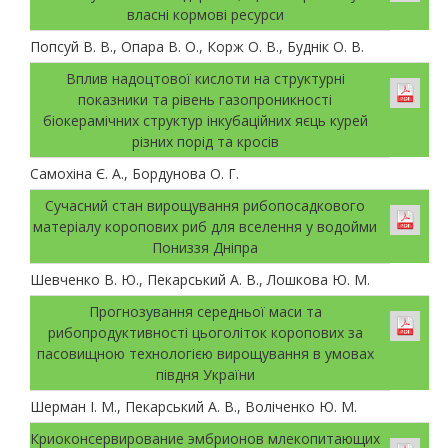
власні кормові ресурси
Попсуй В. В., Опара В. О., Корж О. В., Буднік О. В.
Вплив надоцтової кислоти на структурні
показники та рівень газопроникності
біокерамічних структур інкубаційних яєць курей
різних порід та кросів
Самохіна Є. А., Бордунова О. Г.
Сучасний стан вирощування рибопосадкового
матеріалу коропових риб для вселення у водойми
Пониззя Дніпра
Шевченко В. Ю., Пекарський А. В., Лошкова Ю. М.
Прогнозування середньої маси та
рибопродуктивності цьоголіток коропових за
пасовищною технологією вирощування в умовах
півдня України
Шерман І. М., Пекарський А. В., Воліченко Ю. М.
Криоконсервирование эмбрионов млекопитающих