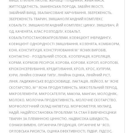
МИШІ
,
ЕТИЛЕНГЛІКОЛЬ
,
ЖЕРЕБЦІ - ПЛІДНИКИ
,
ЖИВА МАСА
,
ЖИТТЄЗДАТНІСТЬ
,
ЗААНЕНСЬКА ПОРОДА
,
ЗАБІЙНІ ЯКОСТІ
,
ЗАБІЙНИЙ ВИХІД
,
ЗБАЛАНСОВАНЕ ХАРЧУВАННЯ
,
ЗБЕРЕЖЕНІСТЬ
,
ЗБЕРЕЖЕНІСТЬ ТВАРИН
,
ЗМІШАНОЛІГАНДНИЙ КОМПЛЕКС
КОБАЛЬТУ
,
ЗМІШАНОЛІГАНДНИЙ КОМПЛЕКС ЦИНКУ
,
ЗМІШУВАЧ
,
Й
ОД
,
КАЧЕНЯТА
,
КЛАС РОЗПОДІЛУ
,
КОБАЛЬТ
,
КОБАЛЬТУПОСТАНОВКАПРОБЛЕМИ
,
КОЕФІЦІЄНТ ІНБРИДИНГУ
,
КОЕФІЦІЄНТ ОДНОРІДНОСТІ ЗМІШУВАННЯ
,
КОЗЕНЯТА
,
КОМБІКОРМ
,
КОНІ
,
КОНСТИТУЦІЯ
,
КОНСТРУЮВАННЯ М ’ ЯСНИХ ВИРОБІВ
,
КОНТАКТНО - РОЗДІЛЬНИЙ СПОСІБ
,
КООПЕРАЦІЯ
,
КОРЕЛЯЦІЯ
,
КОРМИ
,
КОРМОВІ РЕСУРСИ
,
КОРОВА
,
КОРОВИ
,
КОРОП
,
КОРОПОВІ
,
КРІОКОНСЕРВУВАННЯ
,
КРЕДИТУВАННЯ
,
КРОЛІ
,
КРОС
,
КУПРУМ
,
КУРИ
,
ЛІНІЙНІ ОЗНАКИ ТИПУ
,
ЛІНІЙНА ОЦІНКА
,
ЛІНІЙНИЙ РІСТ
,
ЛІНІЯ
,
ЛАДИЖИНСЬКЕ ВОДОСХОВИЩЕ
,
ЛАКТАЦІЯ
,
ЛЕЙКОЗ
,
М ’ ЯСНЕ
СКОТАРСТВО
,
М ” ЯСНА ПРОДУКТИВНІСТЬ
,
МІЖОТЕЛЬНИЙ ПЕРІОД
,
МІКРОЕЛЕМЕНТИ
,
МІКРОСАТЕЛІТИ
,
МАКУХА
,
МАНГАН
,
МОЛОДНЯК
,
МОЛОКО
,
МОЛОЧНА ПРОДУКТИВНІСТЬ
,
МОЛОЧНЕ СКОТАРСТВО
,
МОРФОЛОГІЧНИЙ СКЛАД НАПІВТУШ
,
МОРФОМЕТРІЯ
,
МУЛАРД
,
НАДІЙ
,
НАДІЙПОСТАНОВКА ПРОБЛЕМИ ТА СТАН ЇЇ ВИВЧЕНОЦІНКИ
ТВАРИН ЗА ПЛЕМІННОЮ ЦІННІСТЮ
,
НАДВИСОКА ШВИДКІСТЬ
,
ОЗНАКИ ВИМЕНІ
,
ОРГАНІЧНА ПРОДУКЦІЯ
,
ОРГАНІЧНЕ М ’ ЯСО
,
ОРЛОВСЬКА РИСИСТА
,
ОЦІНКА ЕФЕКТИВНОСТІ
,
ПІДБІР
,
ПІДСОС
,