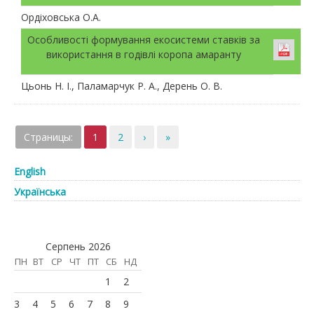
Ордіховська О.А.
Особливості формування екосистеми ставків за
використання в годівлі коропа амаранту
Цьонь Н. І., Паламарчук Р. А., Дерень О. В.
Страницы:
1
2
›
»
English
Українська
Серпень 2026
ПН
ВТ
СР
ЧТ
ПТ
СБ
НД
1
2
3
4
5
6
7
8
9