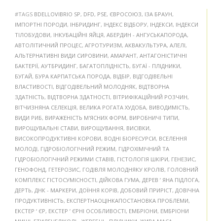
#TAGS
BDELLOVIBRIO SP
,
DFD
,
PSE
,
ЄВРОСОЮЗ
,
ІЗА БРАУН
,
ІМПОРТНІ ПОРОДИ
,
ІНБРИДИНГ
,
ІНДЕКС ВІДБОРУ
,
ІНДЕКСИ
,
ІНДЕКСИ
ТІЛОБУДОВИ
,
ІНКУБАЦІЙНІ ЯЙЦЯ
,
АБЕРДИН - АНГУСЬКАПОРОДА
,
АВТОЛІТИЧНИЙ ПРОЦЕС
,
АГРОТУРИЗМ
,
АКВАКУЛЬТУРА
,
АЛЕЛІ
,
АЛЬТЕРНАТИВНІ ВИДИ СИРОВИНИ
,
АМАРАНТ
,
АНТАГОНІСТИЧНІ
БАКТЕРІЇ
,
АУТБРИДИНГ
,
БАГАТОПЛІДНІСТЬ
,
БУГАЇ - ПЛІДНИКИ
,
БУГАЙ
,
БУРА КАРПАТСЬКА ПОРОДА
,
ВІДБІР
,
ВІДГОДІВЕЛЬНІ
ВЛАСТИВОСТІ
,
ВІДГОДІВЕЛЬНИЙ МОЛОДНЯК
,
ВІДТВОРНА
ЗДАТНІСТЬ
,
ВІДТВОРНА ЗДАТНОСТІ
,
ВІТРИФІКАЦІЙНИЙ РОЗЧИН
,
ВІТЧИЗНЯНА СЕЛЕКЦІЯ
,
ВЕЛИКА РОГАТА ХУДОБА
,
ВИВОДИМІСТЬ
,
ВИДИ РИБ
,
ВИРАЖЕНІСТЬ М'ЯСНИХ ФОРМ
,
ВИРОБНИЧІ ТИПИ
,
ВИРОЩУВАЛЬНІ СТАВИ
,
ВИРОЩУВАННЯ
,
ВИСІВКИ
,
ВИСОКОПРОДУКТИВНІ КОРОВИ
,
ВОДНІ БІОРЕСУРСИ
,
ВСЕЛЕННЯ
МОЛОДІ
,
ГІДРОБІОЛОГІЧНИЙ РЕЖИМ
,
ГІДРОХІМІЧНИЙ ТА
ГІДРОБІОЛОГІЧНИЙ РЕЖИМИ СТАВІВ
,
ГІСТОЛОГІЯ ШКІРИ
,
ГЕНЕЗИС
,
ГЕНОФОНД
,
ГЕТЕРОЗИС
,
ГОДІВЛЯ МОЛОДНЯКУ КРОЛІВ
,
ГОЛОВНИЙ
КОМПЛЕКС ГІСТОСУМІСНОСТІ
,
ДІЙКОВА ГУМА
,
ДЕРЕВ ’ ЯНА ПІДЛОГА
,
ДЕРТЬ
,
ДНК - МАРКЕРИ
,
ДОЇННЯ КОРІВ
,
ДОБОВИЙ ПРИРІСТ
,
ДОВІЧНА
ПРОДУКТИВНІСТЬ
,
ЕКСПЕРТНАОЦІНКАПОСТАНОВКА ПРОБЛЕМИ
,
ЕКСТЕР ‘ ЄР
,
ЕКСТЕР ’ ЄРНІ ОСОБЛИВОСТІ
,
ЕМБРІОНИ
,
ЕМБРІОНИ