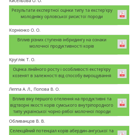
Кисельова О. О.
Результати експертної оцінки типу та екстер'єру
молодняку орловської рисистої породи
Корнієнко О. О.
Вплив різних ступенів інбридингу на ознаки
молочної продуктивності корів
Кругляк Т. О.
Оцінка лінійного росту і особливості екстер’єру
козенят в залежності від способу вирощування
Леппа А. Л., Попова В. О.
Вплив віку першого отелення на продуктивні та
відтворні якості корів сумського внутріпородного
типу української чорно-рябої молочної породи
Обливанцов В. В.
Селекційний потенціал корів абердин-ангуської та