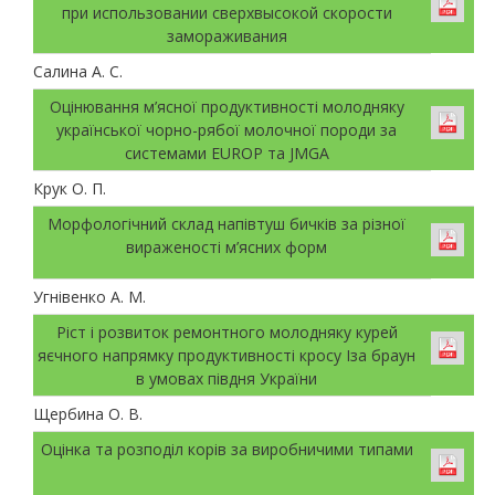
при использовании сверхвысокой скорости
замораживания
Салина А. С.
Оцінювання м’ясної продуктивності молодняку
української чорно-рябої молочної породи за
системами EUROP та JMGA
Крук О. П.
Морфологічний склад напівтуш бичків за різної
вираженості м’ясних форм
Угнівенко А. М.
Ріст і розвиток ремонтного молодняку курей
яєчного напрямку продуктивності кросу Іза браун
в умовах півдня України
Щербина О. В.
Оцінка та розподіл корів за виробничими типами