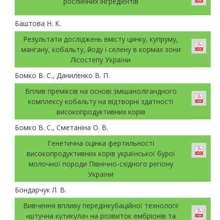
рослинних інгредієнтів
Баштова Н. К.
Результати досліджень вмісту цинку, купруму,
мангану, кобальту, йоду і селену в кормах зони
Лісостепу України
Бомко В. С., Даниленко В. П.
Вплив преміксів на основі змішанолігандного
комплексу кобальту на відтворні здатності
високопродуктивних корів
Бомко В. С., Сметаніна О. В.
Генетична оцінка фертильності
високопродуктивних корів української бурої
молочної породи Північно-східного регіону
України
Бондарчук Л. В.
Вивчення впливу передінкубаційної технології
«штучна кутикула» на розвиток ембріонів та