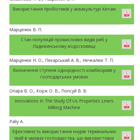
Використання пробіотиків у аквакультурі Китаю
Марценюк В. П.
Стан популяцій промислових видів риб у
Ладижинському водосховищі
Марценюк Н. О., Пекарський А. В., Нечкалюк Т. П.
Визначення ступеня однорідності комбікормів у
господарських умовах
Опара В. О., Корж О. В., Попсуй В. В.
Innovations In The Study Of Us Properties Liners
Milking Machine
Paliy А.
Ефективність використання кнурів термінальних
ліній в умовах господарства, що використовує