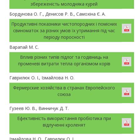
збереженість молодняка курей
Бордунова О. Г., Денисов Р. В., Самохіна Є. А.
Продуктивні показники чистопородних і помісних
свиноматок за різних умов їх утримання під час
періоду поросності
Варапай М. С.
Вплив різних типів підлог та годівниць на
променеві витрати тепла організмом корів
Гаврилюк О. І., Ізмайлова Н. О.
Фермерские хозяйства в странах Европейского
союза
Гузеев Ю. В., Винничук Д. Т.
Ефективність використання пробіотика при
відлученні кроленят
Ізмайлова Н. О., Гаврилюк О. І.