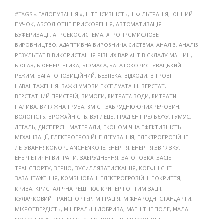
#TAGS
« ГАЛОПУВАННЯ »
,
ІНТЕНСИВНІСТЬ
,
ІНФІЛЬТРАЦІЯ
,
ІОННИЙ
ПУЧОК
,
АБСОЛЮТНЕ ПРИСКОРЕННЯ
,
АВТОМАТИЗАЦІЯ
БУФЕРИЗАЦІЇ
,
АГРОЕКОСИСТЕМА
,
АГРОПРОМИСЛОВЕ
ВИРОБНИЦТВО
,
АДАПТИВНА ВИРОБНИЧА СИСТЕМА
,
АНАЛІЗ
,
АНАЛІЗ
РЕЗУЛЬТАТІВ ВИКОРИСТАННЯ РІЗНИХ ВАРІАНТІВ СКЛАДУ МАШИН
,
БІОГАЗ
,
БІОЕНЕРГЕТИКА
,
БІОМАСА
,
БАГАТОКОРИСТУВАЦЬКИЙ
РЕЖИМ
,
БАГАТОПОЗИЦІЙНИЙ
,
БЕЗПЕКА
,
ВІДХОДИ
,
ВІТРОВІ
НАВАНТАЖЕННЯ
,
ВАЖКІ УМОВИ ЕКСПЛУАТАЦІЇ
,
ВЕРСТАТ
,
ВЕРСТАТНИЙ ПРИСТРІЙ
,
ВИМОГИ
,
ВИТРАТА ВОДИ
,
ВИТРАТИ
ПАЛИВА
,
ВИТЯЖНА ТРУБА
,
ВМІСТ ЗАБРУДНЮЮЧИХ РЕЧОВИН
,
ВОЛОГІСТЬ
,
ВРОЖАЙНІСТЬ
,
ВУГЛЕЦЬ
,
ГРАДІЄНТ РЕЛЬЄФУ
,
ГУМУС
,
ДЕТАЛЬ
,
ДИСПЕРСНІ МАТЕРІАЛИ
,
ЕКОНОМІЧНА ЕФЕКТИВНІСТЬ
МЕХАНІЗАЦІЇ
,
ЕЛЕКТРОЕРОЗІЙНЕ ЛЕГУВАННЯ
,
ЕЛЕКТРОЕРОЗІЙНЕ
ЛЕГУВАННЯKONOPLIANCHENKO IE
,
ЕНЕРГІЯ
,
ЕНЕРГІЯ ЗВ ' ЯЗКУ
,
ЕНЕРГЕТИЧНІ ВИТРАТИ
,
ЗАБРУДНЕННЯ
,
ЗАГОТОВКА
,
ЗАСІБ
ТРАНСПОРТУ
,
ЗЕРНО
,
ЗУСИЛЛЯЗАТИСКАННЯ
,
КОЕФІЦІЄНТ
ЗАВАНТАЖЕННЯ
,
КОМБІНОВАНІ ЕЛЕКТРОЕРОЗІЙНІ ПОКРИТТЯ
,
КРИВА
,
КРИСТАЛІЧНА РЕШІТКА
,
КРИТЕРІЇ ОПТИМІЗАЦІЇ
,
КУЛАЧКОВИЙ ТРАНСПОРТЕР
,
МІГРАЦІЯ
,
МІЖНАРОДНІ СТАНДАРТИ
,
МІКРОТВЕРДІСТЬ
,
МІНЕРАЛЬНІ ДОБРИВА
,
МАГНІТНЕ ПОЛЕ
,
МАЛА