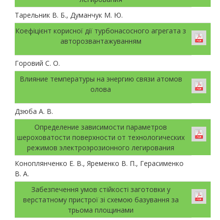
Тарельник В. Б., Думанчук М. Ю.
Коефіцієнт корисної дії турбонасосного агрегата з
авторозвантажуванням
Горовий С. О.
Влияние температуры на энергию связи атомов
олова
Дзюба А. В.
Определение зависимости параметров
шероховатости поверхности от технологических
режимов электроэрозионного легирования
Коноплянченко Е. В., Яременко В. П., Герасименко
В. А.
Забезпечення умов стійкості заготовки у
верстатному пристрої зі схемою базування за
трьома площинами