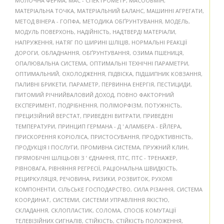
МОЛОЧНА ФЕРМА
,
МАС - СПЕКТРОМЕТР
,
МАСООБМІН
,
МАТЕРІАЛЬНА ТОЧКА
,
МАТЕРІАЛЬНИЙ БАЛАНС
,
МАШИННІ АГРЕГАТИ
,
МЕТОД ВІНЕРА - ГОПФА
,
МЕТОДИКА ОБҐРУНТУВАННЯ
,
МОДЕЛЬ
,
МОДУЛЬ ПОВЕРХОНЬ
,
НАДІЙНІСТЬ
,
НАДТВЕРДІ МАТЕРІАЛИ
,
НАПРУЖЕННЯ
,
НАТЯГ ПО ШИРИНІ ШЛІЦІВ
,
НОРМАЛЬНІ РЕАКЦІЇ
ДОРОГИ
,
ОБЛАДНАННЯ
,
ОБҐРУНТУВАННЯ
,
ОЗИМА ПШЕНИЦЯ
,
ОПАЛЮВАЛЬНА СИСТЕМА
,
ОПТИМАЛЬНІ ТЕХНІЧНІ ПАРАМЕТРИ
,
ОПТИМАЛЬНИЙ
,
ОХОЛОДЖЕННЯ
,
ПІДВІСКА
,
ПІДШИПНИК КОВЗАННЯ
,
ПАЛИВНІ БРИКЕТИ
,
ПАРАМЕТР
,
ПЕРВИННА ЕНЕРГІЯ
,
ПЕСТИЦИДИ
,
ПИТОМИЙ РІЧНИЙВАЛОВИЙ ДОХОД
,
ПОВНО ФАКТОРНИЙ
ЕКСПЕРИМЕНТ
,
ПОДРІБНЕННЯ
,
ПОЛІМОРФІЗМ
,
ПОТУЖНІСТЬ
,
ПРЕЦИЗІЙНИЙ ВЕРСТАТ
,
ПРИВЕДЕНІ ВИТРАТИ
,
ПРИВЕДЕНІ
ТЕМПЕРАТУРИ
,
ПРИНЦИП ГЕРМАНА - Д ' АЛАМБЕРА - ЕЙЛЕРА
,
ПРИСКОРЕННЯ КОРІОЛІСА
,
ПРИСТОСУВАННЯ
,
ПРОДУКТИВНІСТЬ
,
ПРОДУКЦІЯ І ПОСЛУГИ
,
ПРОМИВНА СИСТЕМА
,
ПРУЖНИЙ КЛИН
,
ПРЯМОБІЧНІ ШЛІЦЬОВІ З ’ ЄДНАННЯ
,
ПТС
,
ПТС - ТРЕНАЖЕР
,
РІВНОВАГА
,
РІВНЯННЯ РЕГРЕСІЇ
,
РАЦІОНАЛЬНА ШВИДКІСТЬ
,
РЕЦИРКУЛЯЦІЯ
,
РЕЧОВИНА
,
РИЗИКИ
,
РОЗВИТОК
,
РУХОМІ
КОМПОНЕНТИ
,
СІЛЬСЬКЕ ГОСПОДАРСТВО
,
СИЛА РІЗАННЯ
,
СИСТЕМА
КООРДИНАТ
,
СИСТЕМИ
,
СИСТЕМИ УПРАВЛІННЯ ЯКІСТЮ
,
СКЛАДАННЯ
,
СКЛОПЛАСТИК
,
СОЛОМА
,
СПОСІБ КОМУТАЦІЇ
ТЕЛЕВІЗІЙНИХ СИГНАЛІВ
,
СТІЙКІСТЬ
,
СТІЙКІСТЬ ПОЛОЖЕННЯ
,