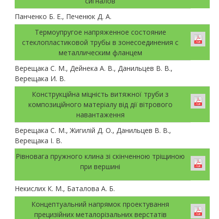
сигналов
Панченко Б. Е., Печенюк Д. А.
Термоупругое напряженное состояние
стеклопластиковой трубы в зонесоединения с
металлическим фланцем
Верещака С. М., Дейнека А. В., Данильцев В. В.,
Верещака И. В.
Конструкційна міцність витяжної труби з
композиційного матеріалу від дії вітрового
навантаження
Верещака С. М., Жигилій Д. О., Данильцев В. В.,
Верещака І. В.
Рівновага пружного клина зі скінченною тріщиною
при вершині
Некислих К. М., Баталова А. Б.
Концептуальний напрямок проектування
прецизійних металорізальних верстатів