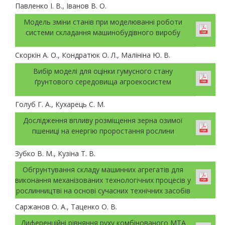
Павленко І. В., Іванов В. О.
Модель зміни станів при моделюванні роботи
системи складання машинобудівного виробу
Скоркін А. О., Кондратюк О. Л., Малініна Ю. В.
Вибір моделі для оцінки гумусного стану
ґрунтового середовища агроекосистем
Голуб Г. А., Кухарець С. М.
Дослідження впливу розміщення зерна озимої
пшениці на енергію проростання рослини
Зубко В. М., Кузіна Т. В.
Обгрунтування складу машинних агрегатів для
виконання механізованих технологічних процесів у
рослинництві на основі сучасних технічних засобів
Саржанов О. А., Таценко О. В.
Диференційні рівняння руху комбінованого МТА