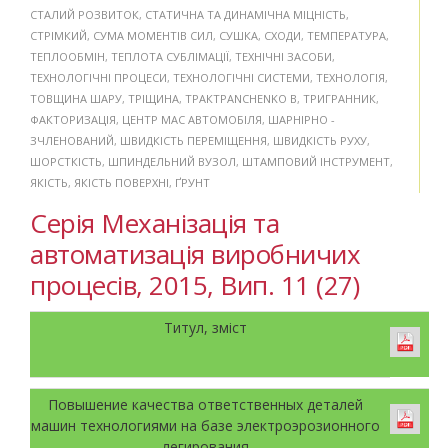
СТАЛИЙ РОЗВИТОК
,
СТАТИЧНА ТА ДИНАМІЧНА МІЦНІСТЬ
,
СТРІМКИЙ
,
СУМА МОМЕНТІВ СИЛ
,
СУШКА
,
СХОДИ
,
ТЕМПЕРАТУРА
,
ТЕПЛООБМІН
,
ТЕПЛОТА СУБЛІМАЦІЇ
,
ТЕХНІЧНІ ЗАСОБИ
,
ТЕХНОЛОГІЧНІ ПРОЦЕСИ
,
ТЕХНОЛОГІЧНІ СИСТЕМИ
,
ТЕХНОЛОГІЯ
,
ТОВЩИНА ШАРУ
,
ТРІЩИНА
,
ТРАКТPANCHENKO B
,
ТРИГРАННИК
,
ФАКТОРИЗАЦІЯ
,
ЦЕНТР МАС АВТОМОБІЛЯ
,
ШАРНІРНО -
ЗЧЛЕНОВАНИЙ
,
ШВИДКІСТЬ ПЕРЕМІЩЕННЯ
,
ШВИДКІСТЬ РУХУ
,
ШОРСТКІСТЬ
,
ШПИНДЕЛЬНИЙ ВУЗОЛ
,
ШТАМПОВИЙ ІНСТРУМЕНТ
,
ЯКІСТЬ
,
ЯКІСТЬ ПОВЕРХНІ
,
ҐРУНТ
Серія Механізація та
автоматизація виробничих
процесів, 2015, Вип. 11 (27)
Титул, зміст
Повышение качества ответственных деталей
машин технологиями на базе электроэрозионного
легирования