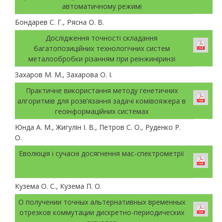
автоматичному режимі
Бондарев С. Г., Рясна О. В.
Дослідження точності складання
багатопозиційних технологічних систем
металообробки різанням при реінжиніринзі
Захаров М. М., Захарова О. І.
Практичне використання методу генетичних
алгоритмів для розв’язання задачі комівояжера в
геоінформаційних системах
Юнда А. М., Жигулін І. В., Петров С. О., Руденко Р.
О.
Еволюція і сучасні досягнення мас-спектрометрії
Кузема О. С., Кузема П. О.
О получении точных альтернативных временных
отрезков коммутации дискретно-периодических