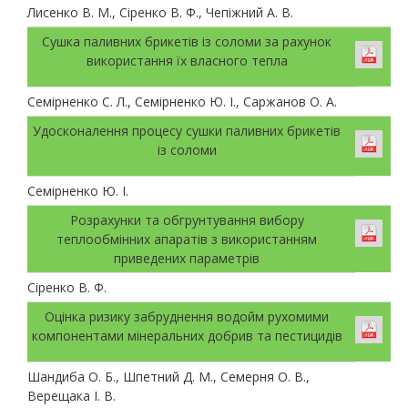
Лисенко В. М., Сіренко В. Ф., Чепіжний А. В.
Сушка паливних брикетів із соломи за рахунок
використання їх власного тепла
Семірненко С. Л., Семірненко Ю. І., Саржанов О. А.
Удосконалення процесу сушки паливних брикетів
із соломи
Семірненко Ю. І.
Розрахунки та обгрунтування вибору
теплообмінних апаратів з використанням
приведених параметрів
Сіренко В. Ф.
Оцінка ризику забруднення водойм рухомими
компонентами мінеральних добрив та пестицидів
Шандиба О. Б., Шпетний Д. М., Семерня О. В.,
Верещака І. В.