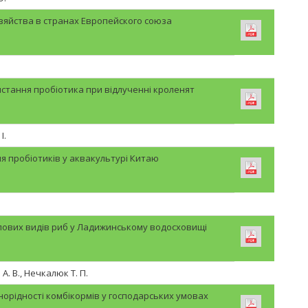
яйства в странах Европейского союза
стання пробіотика при відлученні кроленят
І.
я пробіотиків у аквакультурі Китаю
лових видів риб у Ладижинському водосховищі
. В., Нечкалюк Т. П.
орідності комбікормів у господарських умовах