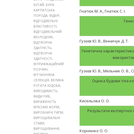
БУГАЙ
,
БУРА
КАРПАТСЬКА
Гнатюк М. А., Гнатюк С. І.
ПОРОДА
,
ВІДБІР
,
Генез
ВІДГОДІВЕЛЬНІ
ВЛАСТИВОСТІ
,
ВІДГОДІВЕЛЬНИЙ
МОЛОДНЯК
,
Гузєєв Ю. В., Вінничук Д. Т.
ВІДТВОРНА
ЗДАТНІСТЬ
,
Генетична характеристика 
ВІДТВОРНА
використа
ЗДАТНОСТІ
,
ВІТРИФІКАЦІЙНИЙ
РОЗЧИН
,
Гузєєв Ю. В., Мельник О. В., 
ВІТЧИЗНЯНА
СЕЛЕКЦІЯ
,
ВЕЛИКА
Оцінка будови тіла к
РОГАТА ХУДОБА
,
ВИВОДИМІСТЬ
,
ВИДИ РИБ
,
Кисельова О. О.
ВИРАЖЕНІСТЬ
М'ЯСНИХ ФОРМ
,
Результати експертної о
ВИРОБНИЧІ ТИПИ
,
ВИРОЩУВАЛЬНІ
СТАВИ
,
ВИРОЩУВАННЯ
,
Корнієнко О. О.
ВИСІВКИ
,