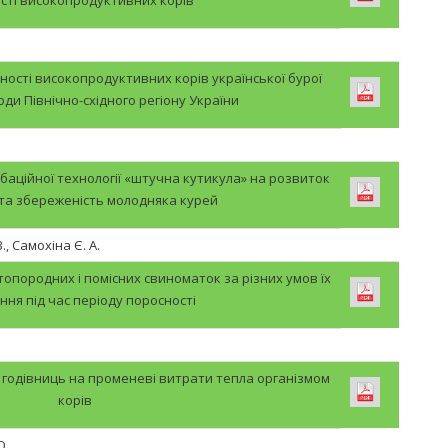
ості високопродуктивних корів української бурої
ди Північно-східного регіону України
аційної технології «штучна кутикула» на розвиток
 та збереженість молодняка курей
., Самохіна Є. А.
опородних і помісних свиноматок за різних умов їх
ння під час періоду поросності
та годівниць на променеві витрати тепла організмом
корів
О.