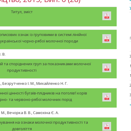
Титул, зміст
писових ознак із груповими в системі лінійної
в української чорно-рябої молочної породи
 В.
ній та споріднених груп за показниками молочної
продуктивності
, Безрутченко І. М., Михайленко Н. Г.
нної цінності бугаїв-плідників на поголів’ї корів
рно- та червоно-рябої молочних порід
М., Вечорка В. В., Самохіна Є. А.
рування на ознаки молочної продуктивності та
довголіття