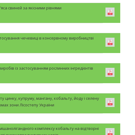
’яса свиней за якісними рівнями
стосування чечевиці в консервному виробництві
иробів із застосуванням рослинних інгредієнтів
у цинку, купруму, мангану, кобальту, йоду і селену
рмах зони Лісостепу України
змішанолігандного комплексу кобальту на відтворні
сті високопродуктивних корів