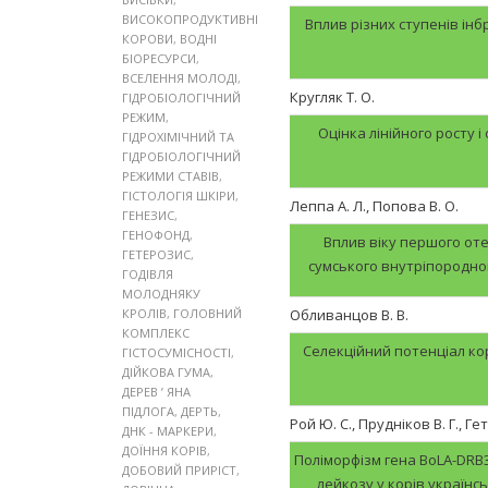
ВИСОКОПРОДУКТИВНІ
Вплив різних ступенів ін
КОРОВИ
,
ВОДНІ
БІОРЕСУРСИ
,
ВСЕЛЕННЯ МОЛОДІ
,
Кругляк Т. О.
ГІДРОБІОЛОГІЧНИЙ
РЕЖИМ
,
Оцінка лінійного росту і
ГІДРОХІМІЧНИЙ ТА
ГІДРОБІОЛОГІЧНИЙ
РЕЖИМИ СТАВІВ
,
ГІСТОЛОГІЯ ШКІРИ
,
Леппа А. Л., Попова В. О.
ГЕНЕЗИС
,
ГЕНОФОНД
,
Вплив віку першого оте
ГЕТЕРОЗИС
,
сумського внутріпородног
ГОДІВЛЯ
МОЛОДНЯКУ
КРОЛІВ
,
ГОЛОВНИЙ
Обливанцов В. В.
КОМПЛЕКС
Селекційний потенціал кор
ГІСТОСУМІСНОСТІ
,
ДІЙКОВА ГУМА
,
ДЕРЕВ ’ ЯНА
ПІДЛОГА
,
ДЕРТЬ
,
Рой Ю. С., Прудніков В. Г., Г
ДНК - МАРКЕРИ
,
ДОЇННЯ КОРІВ
,
Поліморфізм гена BoLA-DRB3
ДОБОВИЙ ПРИРІСТ
,
лейкозу у корів українс