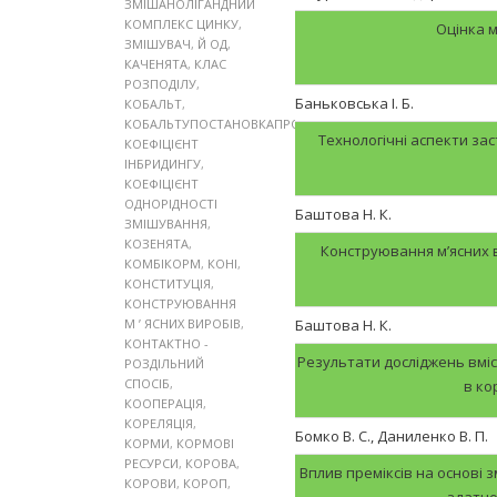
ЗМІШАНОЛІГАНДНИЙ
КОМПЛЕКС ЦИНКУ
,
Оцінка м
ЗМІШУВАЧ
,
Й ОД
,
КАЧЕНЯТА
,
КЛАС
РОЗПОДІЛУ
,
Баньковська І. Б.
КОБАЛЬТ
,
КОБАЛЬТУПОСТАНОВКАПРОБЛЕМИ
,
Технологічні аспекти за
КОЕФІЦІЄНТ
ІНБРИДИНГУ
,
КОЕФІЦІЄНТ
ОДНОРІДНОСТІ
Баштова Н. К.
ЗМІШУВАННЯ
,
КОЗЕНЯТА
,
Конструювання м’ясних в
КОМБІКОРМ
,
КОНІ
,
КОНСТИТУЦІЯ
,
КОНСТРУЮВАННЯ
М ’ ЯСНИХ ВИРОБІВ
,
Баштова Н. К.
КОНТАКТНО -
Результати досліджень вміст
РОЗДІЛЬНИЙ
СПОСІБ
,
в ко
КООПЕРАЦІЯ
,
КОРЕЛЯЦІЯ
,
Бомко В. С., Даниленко В. П.
КОРМИ
,
КОРМОВІ
РЕСУРСИ
,
КОРОВА
,
Вплив преміксів на основі 
КОРОВИ
,
КОРОП
,
здатно