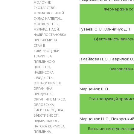
МОЛОЧНЕ
СКОТАРСТВО
,
Фермерские хоз
МОРФОЛОГІЧНИЙ
СКЛАД НАПІВТУШ
,
МОРФОМЕТРІЯ
,
Гузеев Ю. В., Винничук Д. Т.
МУЛАРД
,
НАДІЙ
,
НАДІЙПОСТАНОВКА
Ефективність викори
ПРОБЛЕМИ ТА
СТАН ЇЇ
ВИВЧЕНОЦІНКИ
ТВАРИН ЗА
Ізмайлова Н. О., Гаврилюк О. 
ПЛЕМІННОЮ
ЦІННІСТЮ
,
Використанн
НАДВИСОКА
ШВИДКІСТЬ
,
ОЗНАКИ ВИМЕНІ
,
ОРГАНІЧНА
Марценюк В. П.
ПРОДУКЦІЯ
,
Стан популяцій промис
ОРГАНІЧНЕ М ’ ЯСО
,
ОРЛОВСЬКА
РИСИСТА
,
ОЦІНКА
ЕФЕКТИВНОСТІ
,
Марценюк Н. О., Пекарський А
ПІДБІР
,
ПІДСОС
,
ПАТОКА КОРМОВА
,
Визначення ступеня одн
ПЛЕМІННА