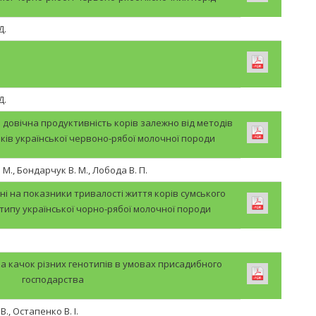
Д.
Д.
 довічна продуктивність корів залежно від методів
иків української червоно-рябої молочної породи
 М., Бондарчук В. М., Лобода В. П.
ні на показники тривалості життя корів сумського
ипу української чорно-рябої молочної породи
а качок різних генотипів в умовах присадибного
господарства
., Остапенко В. І.