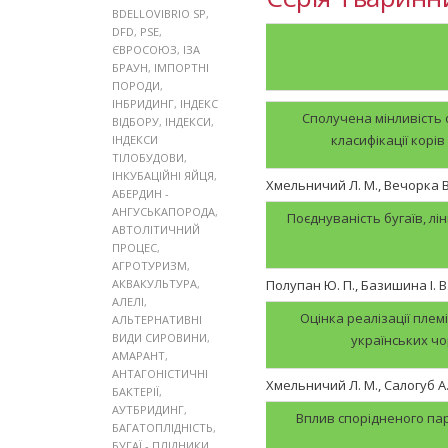
BDELLOVIBRIO SP
,
DFD
,
PSE
,
ЄВРОСОЮЗ
,
ІЗА
БРАУН
,
ІМПОРТНІ
ПОРОДИ
,
ІНБРИДИНГ
,
ІНДЕКС
Сполучена мінливість о
ВІДБОРУ
,
ІНДЕКСИ
,
класифікації корі
ІНДЕКСИ
ТІЛОБУДОВИ
,
ІНКУБАЦІЙНІ ЯЙЦЯ
,
Хмельничий Л. М., Вечорка В.
АБЕРДИН -
АНГУСЬКАПОРОДА
,
Поєднуваність бугаїв, лі
АВТОЛІТИЧНИЙ
ПРОЦЕС
,
АГРОТУРИЗМ
,
АКВАКУЛЬТУРА
,
Полупан Ю. П., Базишина І. В.
АЛЕЛІ
,
Оцінка реалізації племі
АЛЬТЕРНАТИВНІ
ВИДИ СИРОВИНИ
,
українських чо
АМАРАНТ
,
АНТАГОНІСТИЧНІ
Хмельничий Л. М., Салогуб А. 
БАКТЕРІЇ
,
АУТБРИДИНГ
,
Вплив спорідненого па
БАГАТОПЛІДНІСТЬ
,
БУГАЇ - ПЛІДНИКИ
,