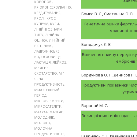
КОРОПОВІ
,
КРІОКОНСЕРВУВАННЯ
,
КРЕДИТУВАННЯ
,
Бомко В. С., Сметаніна О. В.
КРОЛІ
,
КРОС
,
Генетична оцінка фертильн
КУПРУМ
,
КУРИ
,
ЛІНІЙНІ ОЗНАКИ
молочної поро
ТИПУ
,
ЛІНІЙНА
ОЦІНКА
,
ЛІНІЙНИЙ
Бондарчук Л. В.
РІСТ
,
ЛІНІЯ
,
ЛАДИЖИНСЬКЕ
Вивчення впливу передінкуб
ВОДОСХОВИЩЕ
,
ембріонів
ЛАКТАЦІЯ
,
ЛЕЙКОЗ
,
М ’ ЯСНЕ
СКОТАРСТВО
,
М ”
Бордунова О. Г., Денисов Р. В
ЯСНА
ПРОДУКТИВНІСТЬ
,
Продуктивні показники чист
МІЖОТЕЛЬНИЙ
утрима
ПЕРІОД
,
МІКРОЕЛЕМЕНТИ
,
Варапай М. С.
МІКРОСАТЕЛІТИ
,
МАКУХА
,
МАНГАН
,
Вплив різних типів підлог 
МОЛОДНЯК
,
МОЛОКО
,
МОЛОЧНА
ПРОДУКТИВНІСТЬ
,
Гаврилюк О. І., Ізмайлова Н. 