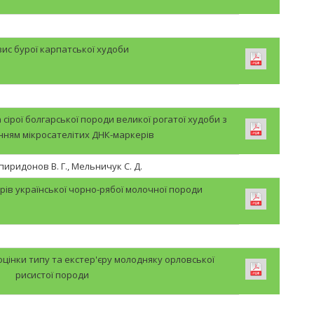
ис бурої карпатської худоби
сірої болгарської породи великої рогатої худоби з
нням мікросателітих ДНК-маркерів
Спиридонов В. Г., Мельничук С. Д.
орів української чорно-рябої молочної породи
цінки типу та екстер'єру молодняку орловської
рисистої породи