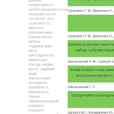
ДОВІЧНА
ПРОДУКТИВНІСТЬ
,
ЕКСПЕРТНАОЦІНКАПОСТАНОВКА
Супрович Т. М., Бірюкова О. 
ПРОБЛЕМИ
,
ЕКСТЕР
‘ ЄР
,
ЕКСТЕР ’ ЄРНІ
ОСОБЛИВОСТІ
,
ЕМБРІОНИ
,
ЕМБРІОНИ МИШІ
,
Супрович Т. М., Бірюкова О. 
ЕТИЛЕНГЛІКОЛЬ
,
ЖЕРЕБЦІ -
Тривалість використання та
ПЛІДНИКИ
,
ЖИВА
підбору та бугаїв-плідн
МАСА
,
ЖИТТЄЗДАТНІСТЬ
,
ЗААНЕНСЬКА
Хмельничий Л. М., Салогуб А.
ПОРОДА
,
ЗАБІЙНІ
ЯКОСТІ
,
ЗАБІЙНИЙ
Вплив лінійних ознак виме
ВИХІД
,
внутрішньопородного т
ЗБАЛАНСОВАНЕ
ХАРЧУВАННЯ
,
Хмельничий С. Л.
ЗБЕРЕЖЕНІСТЬ
,
ЗБЕРЕЖЕНІСТЬ
Продуктивність молодняк
ТВАРИН
,
ЗМІШАНОЛІГАНДНИЙ
КОМПЛЕКС
КОБАЛЬТУ
,
Шкурко М. І., Бондаренко Ю. В