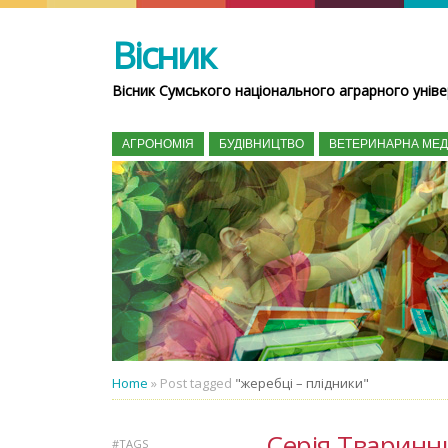
Вісник
Вісник Сумського національного аграрного уніве
АГРОНОМІЯ
БУДІВНИЦТВО
ВЕТЕРИНАРНА МЕ
Home
»
Post tagged
"жеребці – плідники"
Серія Тваринни
#TAGS