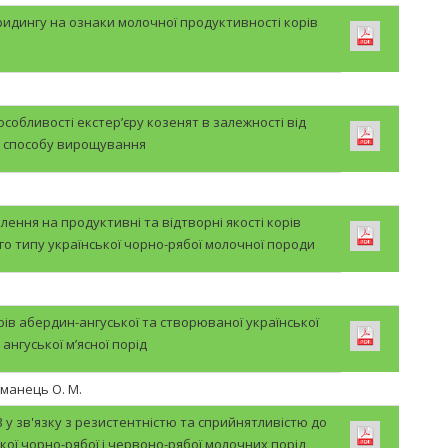
бридингу на ознаки молочної продуктивності корів
 особливості екстер’єру козенят в залежності від
способу вирощування
лення на продуктивні та відтворні якості корів
о типу української чорно-рябої молочної породи
ів абердин-ангуської та створюваної української
ангуської м’ясної порід
етманець О. М.
 у зв'язку з резистентністю та сприйнятливістю до
ької чорно-рябої і червоно-рябої молочних порід