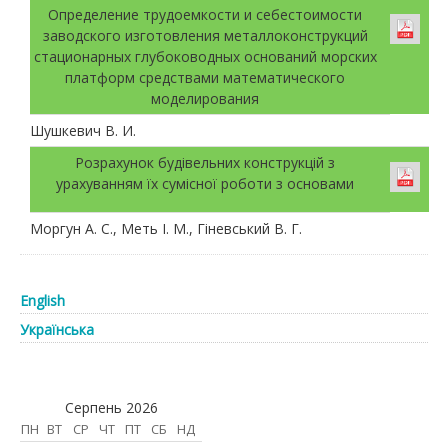
Определение трудоемкости и себестоимости
заводского изготовления металлоконструкций
стационарных глубоководных оснований морских
платформ средствами математического
моделирования
Шушкевич В. И.
Розрахунок будівельних конструкцій з
урахуванням їх сумісної роботи з основами
Моргун А. С., Меть І. М., Гіневський В. Г.
English
Українська
Серпень 2026
ПН
ВТ
СР
ЧТ
ПТ
СБ
НД