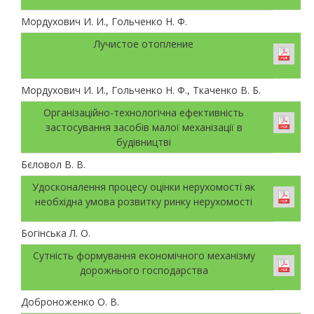
Мордухович И. И., Гольченко Н. Ф.
Лучистое отопление
Мордухович И. И., Гольченко Н. Ф., Ткаченко В. Б.
Організаційно-технологічна ефективність
застосування засобів малої механізації в
будівництві
Бєловол В. В.
Удосконалення процесу оцінки нерухомості як
необхідна умова розвитку ринку нерухомості
Богінська Л. О.
Сутність формування економічного механізму
дорожнього господарства
Доброноженко О. В.