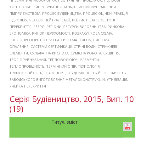
ПНЕВМАТИЧНАОБОЛОНКА
,
ПОВІТРЯНИЙ ПРОШАРОК
,
ПОЛЬОВІ
КОНТРОЛЬНІ ВИПРОБУВАННЯ ПАЛЬ
,
ПРИНЦИПИУПРАВЛІННЯ
ПІДПРИЄМСТВОМ
,
ПРОЦЕС БУДІВНИЦТВА
,
ПРОЦЕС ОЦІНКИ
,
РЕАКЦІЯ
ГІДРОЛІЗУ
,
РЕАКЦІЯ НЕЙТРАЛІЗАЦІЇ
,
РЕБРИСТІ ЗАЛІЗОБЕТОННІ
ПЕРЕКРИТТЯ
,
РЕБРО
,
РЕГІОНИ
,
РЕСУРСИ ВИРОБНИЦТВА
,
РИНКОВА
ЕКОНОМІКА
,
РИНОК НЕРУХОМОСТІ
,
РОЗРАХУНКОВА СХЕМА
,
СВІТЛОПРОЗОРЕ ПОКРИТТЯ
,
СИСТЕМА TEXLON
,
СИСТЕМА
ОПАЛЕННЯ
,
СИСТЕМИ СЕРТИФІКАЦІЇ
,
СТІЧНІ ВОДИ
,
СТРИЖНЕВІ
ЕЛЕМЕНТИ
,
СУЛЬФАТНА КИСЛОТА
,
СУМІСНА РОБОТА
,
СУШІННЯ
,
ТЕОРІЯ РУЙНУВАННЯ
,
ТЕПЛОІЗОЛЮЮЧІ ЕЛЕМЕНТИ
,
ТЕПЛОПРОВІДНІСТЬ
,
ТЕРМІЧНИЙ ОПІР
,
ТЕХНОЛОГІЯ
,
ТРІЩІНОСТІЙКІСТЬ
,
ТРАНСПОРТ
,
ТРУДОМІСТКІСТЬ Й СОБІВАРТІСТЬ
ЗАВОДСЬКОГО ВИГОТОВЛЕННЯ МЕТАЛОКОНСТРУКЦІЙ
,
УТИЛІЗАЦІЯ
,
ЯЧЕЙКА ПЕРЕКРИТТЯ
Серія Будівництво, 2015, Вип. 10
(19)
Титул, зміст