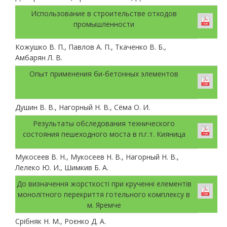
Использование в строительстве отходов
промышленности
Кожушко В. П., Павлов А. П., Ткаченко В. Б.,
Амбарян Л. В.
Опыт применения би-бетонных элементов
Душин В. В., Нагорный Н. В., Сёма О. И.
Результаты обследования технического
состояния пешеходного моста в п.г.т. Кияница
Мукосеев В. Н., Мукосеев Н. В., Нагорный Н. В.,
Лелеко Ю. И., Шимкив Б. А.
До визначення жорсткості при крученні елементів
монолітного перекриття готельного комплексу в
м. Яремче
Срiбняк Н. М., Роєнко Д. А.