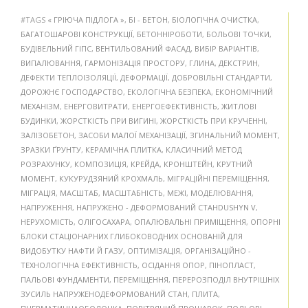
#TAGS
« ГРІЮЧА ПІДЛОГА »
,
БІ - БЕТОН
,
БІОЛОГІЧНА ОЧИСТКА
,
БАГАТОШАРОВІ КОНСТРУКЦІЇ
,
БЕТОННІРОБОТИ
,
БОЛЬОВІ ТОЧКИ
,
БУДІВЕЛЬНИЙ ГІПС
,
ВЕНТИЛЬОВАНИЙ ФАСАД
,
ВИБІР ВАРІАНТІВ
,
ВИПАЛЮВАННЯ
,
ГАРМОНІЗАЦІЯ ПРОСТОРУ
,
ГЛИНА
,
ДЕКСТРИН
,
ДЕФЕКТИ ТЕПЛОІЗОЛЯЦІЇ
,
ДЕФОРМАЦІЇ
,
ДОБРОВІЛЬНІ СТАНДАРТИ
,
ДОРОЖНЄ ГОСПОДАРСТВО
,
ЕКОЛОГІЧНА БЕЗПЕКА
,
ЕКОНОМІЧНИЙ
МЕХАНІЗМ
,
ЕНЕРГОВИТРАТИ
,
ЕНЕРГОЕФЕКТИВНІСТЬ
,
ЖИТЛОВІ
БУДИНКИ
,
ЖОРСТКІСТЬ ПРИ ВИГИНІ
,
ЖОРСТКІСТЬ ПРИ КРУЧЕННІ
,
ЗАЛІЗОБЕТОН
,
ЗАСОБИ МАЛОЇ МЕХАНІЗАЦІЇ
,
ЗГИНАЛЬНИЙ МОМЕНТ
,
ЗРАЗКИ ҐРУНТУ
,
КЕРАМІЧНА ПЛИТКА
,
КЛАСИЧНИЙ МЕТОД
РОЗРАХУНКУ
,
КОМПОЗИЦІЯ
,
КРЕЙДА
,
КРОНШТЕЙН
,
КРУТНИЙ
МОМЕНТ
,
КУКУРУДЗЯНИЙ КРОХМАЛЬ
,
МІГРАЦІЙНІ ПЕРЕМІЩЕННЯ
,
МІГРАЦІЯ
,
МАСШТАБ
,
МАСШТАБНІСТЬ
,
МЕЖІ
,
МОДЕЛЮВАННЯ
,
НАПРУЖЕННЯ
,
НАПРУЖЕНО - ДЕФОРМОВАНИЙ СТАНDUSHYN V
,
НЕРУХОМІСТЬ
,
ОЛІГОСАХАРА
,
ОПАЛЮВАЛЬНІ ПРИМІЩЕННЯ
,
ОПОРНІ
БЛОКИ СТАЦІОНАРНИХ ГЛИБОКОВОДНИХ ОСНОВАНІЙ ДЛЯ
ВИДОБУТКУ НАФТИ Й ГАЗУ
,
ОПТИМІЗАЦІЯ
,
ОРГАНІЗАЦІЙНО -
ТЕХНОЛОГІЧНА ЕФЕКТИВНІСТЬ
,
ОСІДАННЯ ОПОР
,
ПІНОПЛАСТ
,
ПАЛЬОВІ ФУНДАМЕНТИ
,
ПЕРЕМІЩЕННЯ
,
ПЕРЕРОЗПОДІЛ ВНУТРІШНІХ
ЗУСИЛЬ НАПРУЖЕНОДЕФОРМОВАНИЙ СТАН
,
ПЛИТА
,