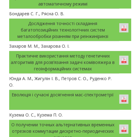
автоматичному режимі
Бондарев С. Г., Рясна О. В.
Дослідження точності складання
багатопозиційних технологічних систем
металообробки різанням при реінжиніринзі
Захаров М. М., Захарова О. І.
Практичне використання методу генетичних
алгоритмів для розв’язання задачі комівояжера в
геоінформаційних системах
Юнда А. М., Жигулін І. В., Петров С. О., Руденко Р.
О.
Еволюція і сучасні досягнення мас-спектрометрії
Кузема О. С., Кузема П. О.
О получении точных альтернативных временных
отрезков коммутации дискретно-периодических