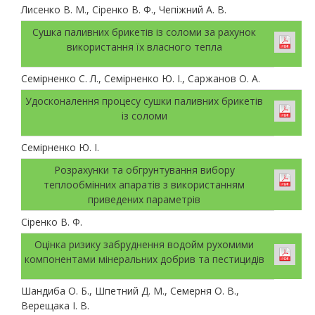
Лисенко В. М., Сіренко В. Ф., Чепіжний А. В.
Сушка паливних брикетів із соломи за рахунок
використання їх власного тепла
Семірненко С. Л., Семірненко Ю. І., Саржанов О. А.
Удосконалення процесу сушки паливних брикетів
із соломи
Семірненко Ю. І.
Розрахунки та обгрунтування вибору
теплообмінних апаратів з використанням
приведених параметрів
Сіренко В. Ф.
Оцінка ризику забруднення водойм рухомими
компонентами мінеральних добрив та пестицидів
Шандиба О. Б., Шпетний Д. М., Семерня О. В.,
Верещака І. В.