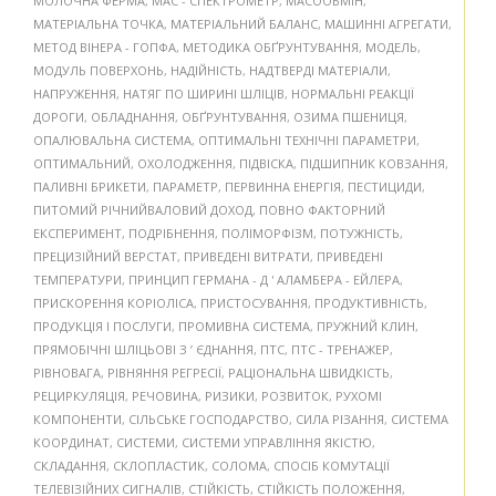
МОЛОЧНА ФЕРМА
,
МАС - СПЕКТРОМЕТР
,
МАСООБМІН
,
МАТЕРІАЛЬНА ТОЧКА
,
МАТЕРІАЛЬНИЙ БАЛАНС
,
МАШИННІ АГРЕГАТИ
,
МЕТОД ВІНЕРА - ГОПФА
,
МЕТОДИКА ОБҐРУНТУВАННЯ
,
МОДЕЛЬ
,
МОДУЛЬ ПОВЕРХОНЬ
,
НАДІЙНІСТЬ
,
НАДТВЕРДІ МАТЕРІАЛИ
,
НАПРУЖЕННЯ
,
НАТЯГ ПО ШИРИНІ ШЛІЦІВ
,
НОРМАЛЬНІ РЕАКЦІЇ
ДОРОГИ
,
ОБЛАДНАННЯ
,
ОБҐРУНТУВАННЯ
,
ОЗИМА ПШЕНИЦЯ
,
ОПАЛЮВАЛЬНА СИСТЕМА
,
ОПТИМАЛЬНІ ТЕХНІЧНІ ПАРАМЕТРИ
,
ОПТИМАЛЬНИЙ
,
ОХОЛОДЖЕННЯ
,
ПІДВІСКА
,
ПІДШИПНИК КОВЗАННЯ
,
ПАЛИВНІ БРИКЕТИ
,
ПАРАМЕТР
,
ПЕРВИННА ЕНЕРГІЯ
,
ПЕСТИЦИДИ
,
ПИТОМИЙ РІЧНИЙВАЛОВИЙ ДОХОД
,
ПОВНО ФАКТОРНИЙ
ЕКСПЕРИМЕНТ
,
ПОДРІБНЕННЯ
,
ПОЛІМОРФІЗМ
,
ПОТУЖНІСТЬ
,
ПРЕЦИЗІЙНИЙ ВЕРСТАТ
,
ПРИВЕДЕНІ ВИТРАТИ
,
ПРИВЕДЕНІ
ТЕМПЕРАТУРИ
,
ПРИНЦИП ГЕРМАНА - Д ' АЛАМБЕРА - ЕЙЛЕРА
,
ПРИСКОРЕННЯ КОРІОЛІСА
,
ПРИСТОСУВАННЯ
,
ПРОДУКТИВНІСТЬ
,
ПРОДУКЦІЯ І ПОСЛУГИ
,
ПРОМИВНА СИСТЕМА
,
ПРУЖНИЙ КЛИН
,
ПРЯМОБІЧНІ ШЛІЦЬОВІ З ’ ЄДНАННЯ
,
ПТС
,
ПТС - ТРЕНАЖЕР
,
РІВНОВАГА
,
РІВНЯННЯ РЕГРЕСІЇ
,
РАЦІОНАЛЬНА ШВИДКІСТЬ
,
РЕЦИРКУЛЯЦІЯ
,
РЕЧОВИНА
,
РИЗИКИ
,
РОЗВИТОК
,
РУХОМІ
КОМПОНЕНТИ
,
СІЛЬСЬКЕ ГОСПОДАРСТВО
,
СИЛА РІЗАННЯ
,
СИСТЕМА
КООРДИНАТ
,
СИСТЕМИ
,
СИСТЕМИ УПРАВЛІННЯ ЯКІСТЮ
,
СКЛАДАННЯ
,
СКЛОПЛАСТИК
,
СОЛОМА
,
СПОСІБ КОМУТАЦІЇ
ТЕЛЕВІЗІЙНИХ СИГНАЛІВ
,
СТІЙКІСТЬ
,
СТІЙКІСТЬ ПОЛОЖЕННЯ
,