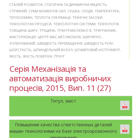
СТАЛИЙ РОЗВИТОК
,
СТАТИЧНА ТА ДИНАМІЧНА МІЦНІСТЬ
,
СТРІМКИЙ
,
СУМА МОМЕНТІВ СИЛ
,
СУШКА
,
СХОДИ
,
ТЕМПЕРАТУРА
,
ТЕПЛООБМІН
,
ТЕПЛОТА СУБЛІМАЦІЇ
,
ТЕХНІЧНІ ЗАСОБИ
,
ТЕХНОЛОГІЧНІ ПРОЦЕСИ
,
ТЕХНОЛОГІЧНІ СИСТЕМИ
,
ТЕХНОЛОГІЯ
,
ТОВЩИНА ШАРУ
,
ТРІЩИНА
,
ТРАКТPANCHENKO B
,
ТРИГРАННИК
,
ФАКТОРИЗАЦІЯ
,
ЦЕНТР МАС АВТОМОБІЛЯ
,
ШАРНІРНО -
ЗЧЛЕНОВАНИЙ
,
ШВИДКІСТЬ ПЕРЕМІЩЕННЯ
,
ШВИДКІСТЬ РУХУ
,
ШОРСТКІСТЬ
,
ШПИНДЕЛЬНИЙ ВУЗОЛ
,
ШТАМПОВИЙ ІНСТРУМЕНТ
,
ЯКІСТЬ
,
ЯКІСТЬ ПОВЕРХНІ
,
ҐРУНТ
Серія Механізація та
автоматизація виробничих
процесів, 2015, Вип. 11 (27)
Титул, зміст
Повышение качества ответственных деталей
машин технологиями на базе электроэрозионного
легирования