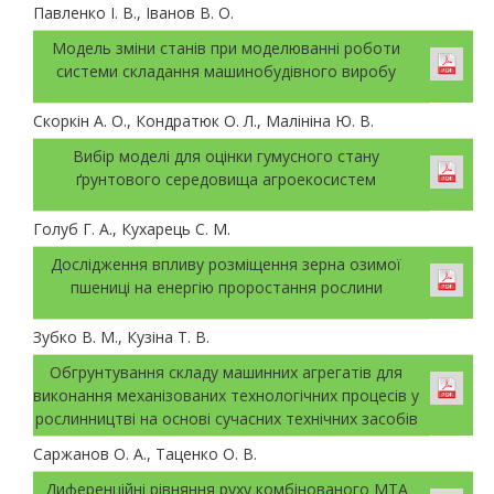
Павленко І. В., Іванов В. О.
Модель зміни станів при моделюванні роботи
системи складання машинобудівного виробу
Скоркін А. О., Кондратюк О. Л., Малініна Ю. В.
Вибір моделі для оцінки гумусного стану
ґрунтового середовища агроекосистем
Голуб Г. А., Кухарець С. М.
Дослідження впливу розміщення зерна озимої
пшениці на енергію проростання рослини
Зубко В. М., Кузіна Т. В.
Обгрунтування складу машинних агрегатів для
виконання механізованих технологічних процесів у
рослинництві на основі сучасних технічних засобів
Саржанов О. А., Таценко О. В.
Диференційні рівняння руху комбінованого МТА