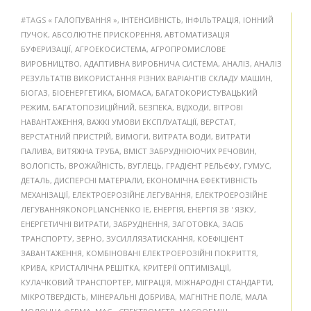
#TAGS
« ГАЛОПУВАННЯ »
,
ІНТЕНСИВНІСТЬ
,
ІНФІЛЬТРАЦІЯ
,
ІОННИЙ
ПУЧОК
,
АБСОЛЮТНЕ ПРИСКОРЕННЯ
,
АВТОМАТИЗАЦІЯ
БУФЕРИЗАЦІЇ
,
АГРОЕКОСИСТЕМА
,
АГРОПРОМИСЛОВЕ
ВИРОБНИЦТВО
,
АДАПТИВНА ВИРОБНИЧА СИСТЕМА
,
АНАЛІЗ
,
АНАЛІЗ
РЕЗУЛЬТАТІВ ВИКОРИСТАННЯ РІЗНИХ ВАРІАНТІВ СКЛАДУ МАШИН
,
БІОГАЗ
,
БІОЕНЕРГЕТИКА
,
БІОМАСА
,
БАГАТОКОРИСТУВАЦЬКИЙ
РЕЖИМ
,
БАГАТОПОЗИЦІЙНИЙ
,
БЕЗПЕКА
,
ВІДХОДИ
,
ВІТРОВІ
НАВАНТАЖЕННЯ
,
ВАЖКІ УМОВИ ЕКСПЛУАТАЦІЇ
,
ВЕРСТАТ
,
ВЕРСТАТНИЙ ПРИСТРІЙ
,
ВИМОГИ
,
ВИТРАТА ВОДИ
,
ВИТРАТИ
ПАЛИВА
,
ВИТЯЖНА ТРУБА
,
ВМІСТ ЗАБРУДНЮЮЧИХ РЕЧОВИН
,
ВОЛОГІСТЬ
,
ВРОЖАЙНІСТЬ
,
ВУГЛЕЦЬ
,
ГРАДІЄНТ РЕЛЬЄФУ
,
ГУМУС
,
ДЕТАЛЬ
,
ДИСПЕРСНІ МАТЕРІАЛИ
,
ЕКОНОМІЧНА ЕФЕКТИВНІСТЬ
МЕХАНІЗАЦІЇ
,
ЕЛЕКТРОЕРОЗІЙНЕ ЛЕГУВАННЯ
,
ЕЛЕКТРОЕРОЗІЙНЕ
ЛЕГУВАННЯKONOPLIANCHENKO IE
,
ЕНЕРГІЯ
,
ЕНЕРГІЯ ЗВ ' ЯЗКУ
,
ЕНЕРГЕТИЧНІ ВИТРАТИ
,
ЗАБРУДНЕННЯ
,
ЗАГОТОВКА
,
ЗАСІБ
ТРАНСПОРТУ
,
ЗЕРНО
,
ЗУСИЛЛЯЗАТИСКАННЯ
,
КОЕФІЦІЄНТ
ЗАВАНТАЖЕННЯ
,
КОМБІНОВАНІ ЕЛЕКТРОЕРОЗІЙНІ ПОКРИТТЯ
,
КРИВА
,
КРИСТАЛІЧНА РЕШІТКА
,
КРИТЕРІЇ ОПТИМІЗАЦІЇ
,
КУЛАЧКОВИЙ ТРАНСПОРТЕР
,
МІГРАЦІЯ
,
МІЖНАРОДНІ СТАНДАРТИ
,
МІКРОТВЕРДІСТЬ
,
МІНЕРАЛЬНІ ДОБРИВА
,
МАГНІТНЕ ПОЛЕ
,
МАЛА