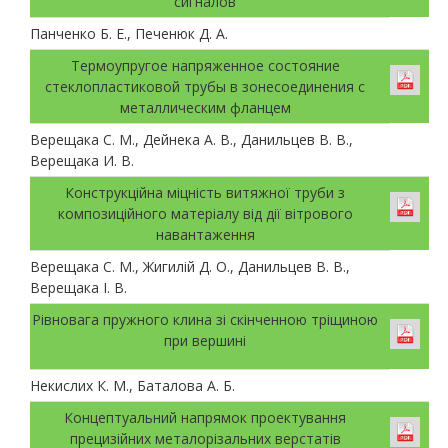
сигналов
Панченко Б. Е., Печенюк Д. А.
Термоупругое напряженное состояние
стеклопластиковой трубы в зонесоединения с
металлическим фланцем
Верещака С. М., Дейнека А. В., Данильцев В. В.,
Верещака И. В.
Конструкційна міцність витяжної труби з
композиційного матеріалу від дії вітрового
навантаження
Верещака С. М., Жигилій Д. О., Данильцев В. В.,
Верещака І. В.
Рівновага пружного клина зі скінченною тріщиною
при вершині
Некислих К. М., Баталова А. Б.
Концептуальний напрямок проектування
прецизійних металорізальних верстатів