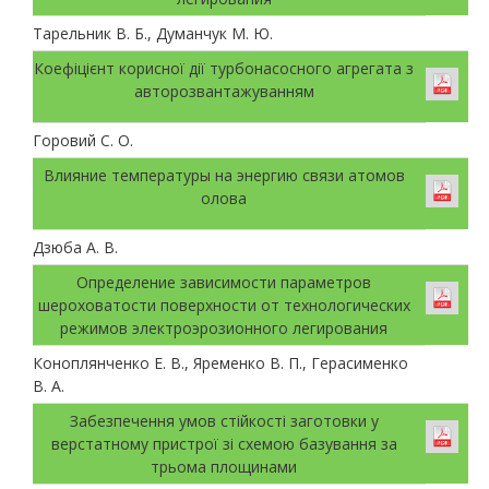
Тарельник В. Б., Думанчук М. Ю.
Коефіцієнт корисної дії турбонасосного агрегата з
авторозвантажуванням
Горовий С. О.
Влияние температуры на энергию связи атомов
олова
Дзюба А. В.
Определение зависимости параметров
шероховатости поверхности от технологических
режимов электроэрозионного легирования
Коноплянченко Е. В., Яременко В. П., Герасименко
В. А.
Забезпечення умов стійкості заготовки у
верстатному пристрої зі схемою базування за
трьома площинами