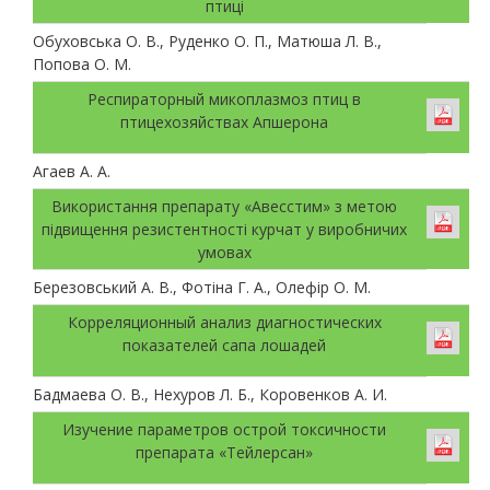
птиці
Обуховська О. В., Руденко О. П., Матюша Л. В.,
Попова О. М.
Респираторный микоплазмоз птиц в
птицехозяйствах Апшерона
Агаев А. А.
Використання препарату «Авесстим» з метою
підвищення резистентності курчат у виробничих
умовах
Березовський А. В., Фотіна Г. А., Олефір О. М.
Корреляционный анализ диагностических
показателей сапа лошадей
Бадмаева О. В., Нехуров Л. Б., Коровенков А. И.
Изучение параметров острой токсичности
препарата «Тейлерсан»