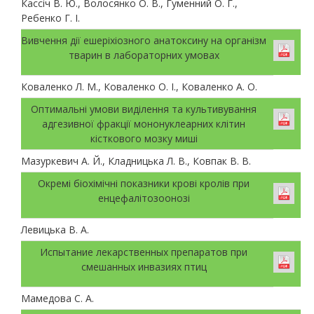
Кассіч В. Ю., Волосянко О. В., Гуменний О. Г.,
Ребенко Г. І.
Вивчення дії ешеріхіозного анатоксину на організм
тварин в лабораторних умовах
Коваленко Л. М., Коваленко О. І., Коваленко А. О.
Оптимальні умови виділення та культивування
адгезивної фракції мононуклеарних клітин
кісткового мозку миші
Мазуркевич А. Й., Кладницька Л. В., Ковпак В. В.
Окремі біохімічні показники крові кролів при
енцефалітозоонозі
Левицька В. А.
Испытание лекарственных препаратов при
смешанных инвазиях птиц
Мамедова С. А.