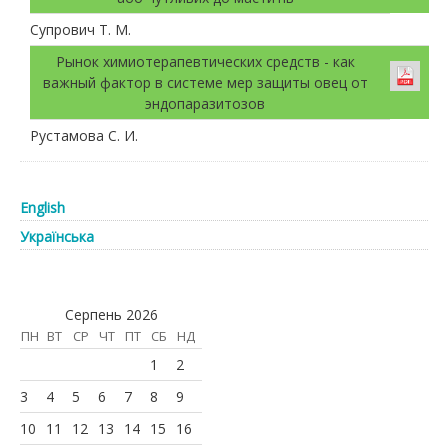
Супрович Т. М.
Рынок химиотерапевтических средств - как
важный фактор в системе мер защиты овец от
эндопаразитозов
Рустамова С. И.
English
Українська
Серпень 2026
ПН
ВТ
СР
ЧТ
ПТ
СБ
НД
1
2
3
4
5
6
7
8
9
10
11
12
13
14
15
16