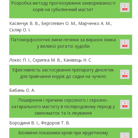
Розробка методу прогнозування захворюваності
корів на субклінічний мастит
Касянчук В. В., Бергілевич О. М., Марченко А. М.,
Скляр О. І.
Патоморфологічні зміни печінки за виразок язика
у великої рогатої худоби
Локес П. І., Скрипка М. В., Канівець Н. С.
Ефективність застосування препарату дінолітик
для привчання кнурів до садки на чучело
Бабань О. А.
Поширення і причини серозного і серозно-
катарального маститу в післяродовому періоді у
свиноматок та їх лікування
Бородиня В. І., Федоров Т. В.
Біохімічні показники крові при хірургічному