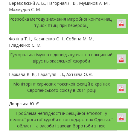
Березовский А. В., Нагорная Л. В., Муминов А. М.,
Махмудов С. М.
Розробка методу зниження мікробної контамінації
тушок птиці при переробці
Фотіна Т. І., Касяненко О. І., Собина М. М.,
Гладченко С. М.
Гуморальна імунна відповідь курчат на вакцинний
вірус ньюкаслської хвороби
Гаркава В. В., Гарагуля Г. І., Ахтєєва О. Є.
Моніторінг харчових токсикоінфекцій в країнах
Європейського союзу в 2011 році
Дворська Ю. Є.
Проблема неплідності інфекційної етіології у
великої рогатої худоби в господарствах Одеської
області та засоби і заходи боротьби з нею