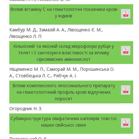
Вплив вітаміну С на гематологічні показники крові
у індиків
Камбур М. Д., Замазій А. А., Лівощенко Є. М.,
Лівощенко Л. П.
Кількісний та якісний склад мікрофлори рубця у
телят і її синтезуючі властивості за впливу
сірковмісних амінокислот
Ніщеменко М. П., Саморай М. М., Порошинська О.
А., Стовбецька Л. С., Рябчук А. І.
Вплив комплексного ліпосомального препарату
на гематологічний профіль крові відлучених
поросят
Огородник Н. З.
Субмікроструктура лімфатичних капілярів товстої
кишки свійської свині
Петровський О. Є.