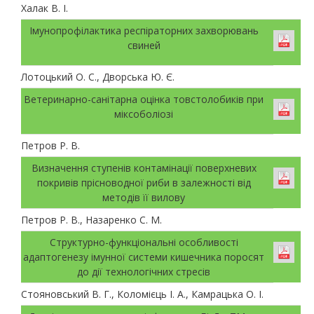
Халак В. І.
Імунопрофілактика респіраторних захворювань
свиней
Лотоцький О. С., Дворська Ю. Є.
Ветеринарно-санітарна оцінка товстолобиків при
міксоболіозі
Петров Р. В.
Визначення ступенів контамінації поверхневих
покривів прісноводної риби в залежності від
методів її вилову
Петров Р. В., Назаренко С. М.
Структурно-функціональні особливості
адаптогенезу імунної системи кишечника поросят
до дії технологічних стресів
Стояновський В. Г., Коломієць І. А., Камрацька О. І.