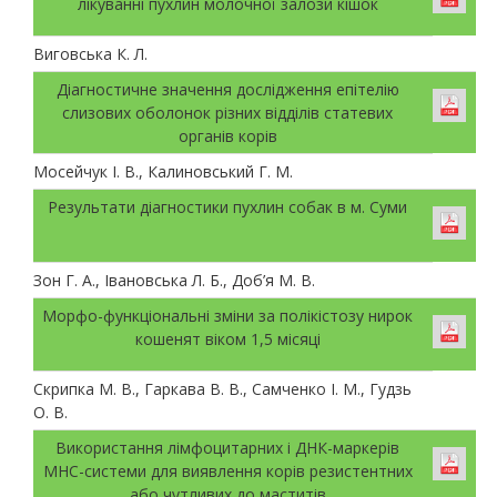
лікуванні пухлин молочної залози кішок
Виговська К. Л.
Діагностичне значення дослідження епітелію
слизових оболонок різних відділів статевих
органів корів
Мосейчук І. В., Калиновський Г. М.
Результати діагностики пухлин собак в м. Суми
Зон Г. А., Івановська Л. Б., Доб’я М. В.
Морфо-функціональні зміни за полікістозу нирок
кошенят віком 1,5 місяці
Скрипка М. В., Гаркава В. В., Самченко І. М., Гудзь
О. В.
Використання лімфоцитарних і ДНК-маркерів
МНС-системи для виявлення корів резистентних
або чутливих до маститів