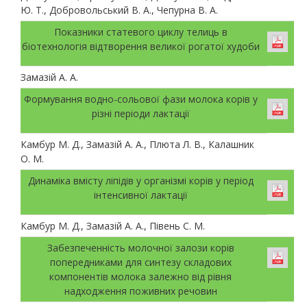
Ю. Т., Добровольський В. А., Чепурна В. А.
Показники статевого циклу телиць в
біотехнологія відтворення великої рогатої худоби
Замазій А. А.
Формування водно-сольової фази молока корів у
різні періоди лактації
Камбур М. Д., Замазій А. А., Плюта Л. В., Калашник
О. М.
Динаміка вмісту ліпідів у організмі корів у період
інтенсивної лактації
Камбур М. Д., Замазій А. А., Півень С. М.
Забезпеченність молочної залози корів
попередниками для синтезу складових
компонентів молока залежно від рівня
надходження поживних речовин