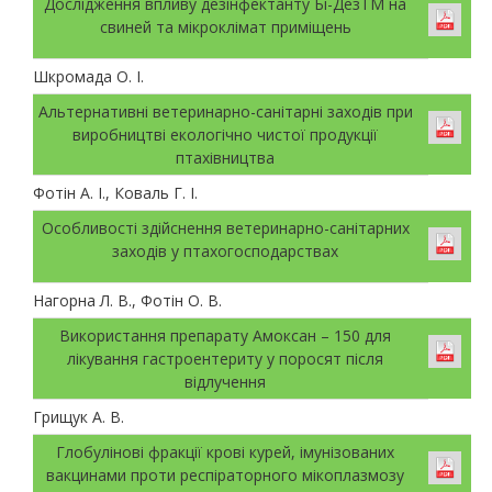
Дослідження впливу дезінфектанту Бі-ДезТМ на
свиней та мікроклімат приміщень
Шкромада О. І.
Альтернативні ветеринарно-санітарні заходів при
виробництві екологічно чистої продукції
птахівництва
Фотін А. І., Коваль Г. І.
Особливості здійснення ветеринарно-санітарних
заходів у птахогосподарствах
Нагорна Л. В., Фотін О. В.
Використання препарату Амоксан – 150 для
лікування гастроентериту у поросят після
відлучення
Грищук А. В.
Глобулінові фракції крові курей, імунізованих
вакцинами проти респіраторного мікоплазмозу