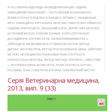
#TAGS
ІМУННА ВІДПОВІДЬ НА ВВЕДЕННЯ ВАКЦИН
,
ІНДИКИ
,
ІНФЕКЦІЙНИЙ РИНОТРАХЕЇТ – ПУСТУЛЕЗНИЙ ВУЛЬВОВАГІНІТ
ВЕЛИКОЇ РОГАТОЇ ХУДОБИ
,
АСКАРІДІОЗ
,
ВІТАМІН С
,
ВАКЦИНАЦІЯ
ВІРУС ІНФЕКЦІЙНОЇ БУРСАЛЬНОЇ ХВОРОБИ
,
ГЕМОГЛОБІН
,
ЕЙМЕРІОЗ
,
ЕНДЕМІЯ
,
ЕРИТРОЦИТИ
,
ЗАГАЛЬНИЙ БІЛОК
,
ЗБІРНЕ СИРЕ МОЛОКО
,
КІСТКОВИЙ МОЗОК
,
КЛІНІЧНІ ОЗНАКИ
,
КОПРОЛОГІЧЕСКОЕ
ДОСЛІДЖЕННЯ
,
КОРОВИ
,
КРОВ
,
ЛІКУВАННЯMAMMADOVA S
,
ЛЕЙКОЦИТИ
,
МЕЗЕНХІМАЛЬНІ СТОВБУРОВІ КЛІТНИ
,
МЕТОД
ДАРЛІНГ-ФЮЛЛЕБОРНА
,
МЕТОД ПРОГНОЗУВАННЯ
,
МИШІ
,
НЕЙРОННІ
МЕ-РЕЖІ
,
НЕСПЕЦИФІЧНІ ПОКАЗНИКИ РЕЗИ-СТЕНТНОСТІ
,
НЬЮКАСЛСЬКА ХВОРОБА
,
ПЕРІОД ЛАКТАЦІЇ
,
ПРЕПАРАТ « АВЕССТИМ
»
,
ПРОЛІФЕРАТИВНА АКТИВ-НІСТЬ
,
РЕЗИСТЕНТНІСТЬ КУРЧАТ
,
РОСЛИНИ
,
СЕЧА
,
СОМАТИЧНІ КЛІТИНИ
,
СУБКЛІНІЧНИЙ МАСТИТ
Серія Ветеринарна медицина,
2013, вип. 9 (33)
Зміст