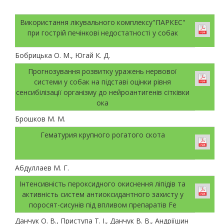
Використання лікувального комплексу"ПАРКЕС"
при гострій печінкові недостатності у собак
Бобрицька О. М., Югай К. Д.
Прогнозування розвитку уражень нервової
системи у собак на підставі оцінки рівня
сенсибілізації організму до нейроантигенів сітківки
ока
Брошков М. М.
Гематурия крупного рогатого скота
Абдуллаев М. Г.
Інтенсивність пероксидного окиснення ліпідів та
активність систем антиоксидантного захисту у
поросят-сисунів під впливом препаратів Fe
Данчук О. В., Приступа Т. І., Данчук В. В., Андріїшин