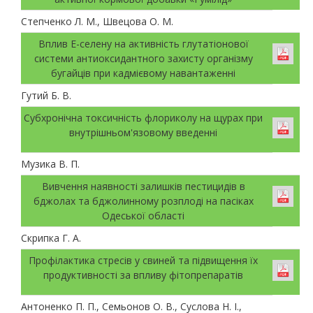
Степченко Л. М., Швецова О. М.
Вплив Е-селену на активність глутатіонової
системи антиоксидантного захисту організму
бугайців при кадмієвому навантаженні
Гутий Б. В.
Субхронічна токсичність флориколу на щурах при
внутрішньом'язовому введенні
Музика В. П.
Вивчення наявності залишків пестицидів в
бджолах та бджолинному розплоді на пасіках
Одеської області
Скрипка Г. А.
Профілактика стресів у свиней та підвищення їх
продуктивності за впливу фітопрепаратів
Антоненко П. П., Семьонов О. В., Суслова Н. І.,