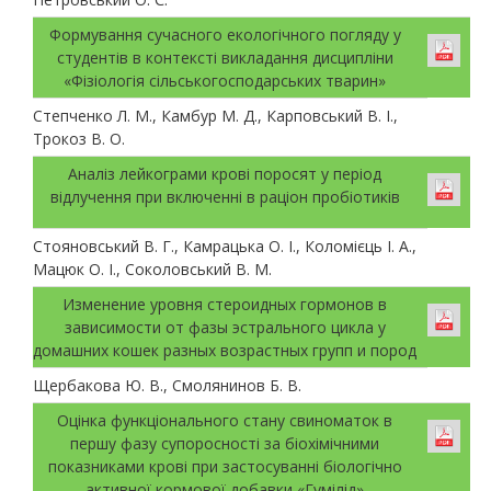
Формування сучасного екологічного погляду у
студентів в контексті викладання дисципліни
«Фізіологія сільськогосподарських тварин»
Степченко Л. М., Камбур М. Д., Карповський В. І.,
Трокоз В. О.
Аналіз лейкограми крові поросят у період
відлучення при включенні в раціон пробіотиків
Стояновський В. Г., Камрацька О. І., Коломієць І. А.,
Мацюк О. І., Соколовський В. М.
Изменение уровня стероидных гормонов в
зависимости от фазы эстрального цикла у
домашних кошек разных возрастных групп и пород
Щербакова Ю. В., Смолянинов Б. В.
Оцінка функціонального стану свиноматок в
першу фазу супоросності за біохімічними
показниками крові при застосуванні біологічно
активної кормової добавки «Гумілід»