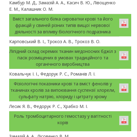
Камбур М. Д., Замазій А. А., Касич В. Ю., Лівощенко
Е. М., Калашник О. М.
Вміст загального білка сироватки крові та його
фракцій у свиней різних типів вищої нервової
діяльності за впливу біологічного подразника
Карповський В. І., Трокоз А. В., Трокоз В. О.
Ліпідний склад окремих тканин медоносних бджіл з
пасік розміщених в умовах традиційного та
органічного виробництва
Ковальчук І. І., Федорук Р. С., Романів Л. І.
Фізіологічні показники крові та вміст фенолів у
тканинах кролів за випоювання суспензії хлорели,
сульфату натрію, хлориду і цитрату хрому
Лесик Я. В., Федорук Р. С., Храбко М. І.
Роль тромбоцитарного гемостазу у вагітності
корів
Замазій А. А., Лісовенко В. М.