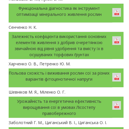
Функціональна діагностика як інструмент
оптимізації мінерального живлення рослин
Сенченко Н. К.
Залежність коефіцієнта використання основних
елементів живлення з добрив очеретянкою
звичайною від рівня удобрення та вмісту їх в
осушуваних торфових ґрунтах
Харченко О. В., Петренко Ю. М.
Польова схожість і виживання рослин сої за різних
варіантів фітоценотичної напруги
Шевніков М. Я., Міленко О. Г.
Урожайність та енергетична ефективність
вирощування сої в умовах Лісостепу
правобережного
Заболотний Г. М., Циганський В. І., Циганська О. І.