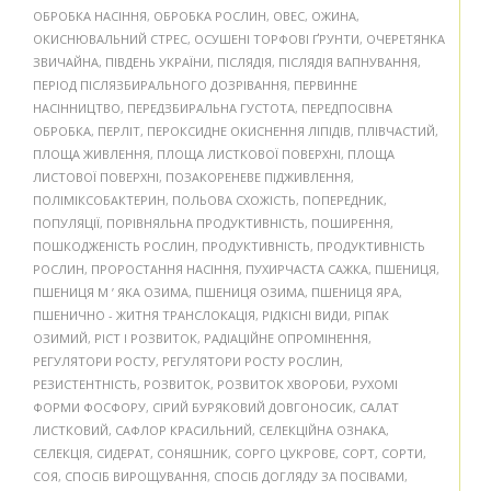
ОБРОБКА НАСІННЯ
,
ОБРОБКА РОСЛИН
,
ОВЕС
,
ОЖИНА
,
ОКИСНЮВАЛЬНИЙ СТРЕС
,
ОСУШЕНІ ТОРФОВІ ҐРУНТИ
,
ОЧЕРЕТЯНКА
ЗВИЧАЙНА
,
ПІВДЕНЬ УКРАЇНИ
,
ПІСЛЯДІЯ
,
ПІСЛЯДІЯ ВАПНУВАННЯ
,
ПЕРІОД ПІСЛЯЗБИРАЛЬНОГО ДОЗРІВАННЯ
,
ПЕРВИННЕ
НАСІННИЦТВО
,
ПЕРЕДЗБИРАЛЬНА ГУСТОТА
,
ПЕРЕДПОСІВНА
ОБРОБКА
,
ПЕРЛІТ
,
ПЕРОКСИДНЕ ОКИСНЕННЯ ЛІПІДІВ
,
ПЛІВЧАСТИЙ
,
ПЛОЩА ЖИВЛЕННЯ
,
ПЛОЩА ЛИСТКОВОЇ ПОВЕРХНІ
,
ПЛОЩА
ЛИСТОВОЇ ПОВЕРХНІ
,
ПОЗАКОРЕНЕВЕ ПІДЖИВЛЕННЯ
,
ПОЛІМІКСОБАКТЕРИН
,
ПОЛЬОВА СХОЖІСТЬ
,
ПОПЕРЕДНИК
,
ПОПУЛЯЦІЇ
,
ПОРІВНЯЛЬНА ПРОДУКТИВНІСТЬ
,
ПОШИРЕННЯ
,
ПОШКОДЖЕНІСТЬ РОСЛИН
,
ПРОДУКТИВНІСТЬ
,
ПРОДУКТИВНІСТЬ
РОСЛИН
,
ПРОРОСТАННЯ НАСІННЯ
,
ПУХИРЧАСТА САЖКА
,
ПШЕНИЦЯ
,
ПШЕНИЦЯ М ’ ЯКА ОЗИМА
,
ПШЕНИЦЯ ОЗИМА
,
ПШЕНИЦЯ ЯРА
,
ПШЕНИЧНО - ЖИТНЯ ТРАНСЛОКАЦІЯ
,
РІДКІСНІ ВИДИ
,
РІПАК
ОЗИМИЙ
,
РІСТ І РОЗВИТОК
,
РАДІАЦІЙНЕ ОПРОМІНЕННЯ
,
РЕГУЛЯТОРИ РОСТУ
,
РЕГУЛЯТОРИ РОСТУ РОСЛИН
,
РЕЗИСТЕНТНІСТЬ
,
РОЗВИТОК
,
РОЗВИТОК ХВОРОБИ
,
РУХОМІ
ФОРМИ ФОСФОРУ
,
СІРИЙ БУРЯКОВИЙ ДОВГОНОСИК
,
САЛАТ
ЛИСТКОВИЙ
,
САФЛОР КРАСИЛЬНИЙ
,
СЕЛЕКЦІЙНА ОЗНАКА
,
СЕЛЕКЦІЯ
,
СИДЕРАТ
,
СОНЯШНИК
,
СОРГО ЦУКРОВЕ
,
СОРТ
,
СОРТИ
,
СОЯ
,
СПОСІБ ВИРОЩУВАННЯ
,
СПОСІБ ДОГЛЯДУ ЗА ПОСІВАМИ
,