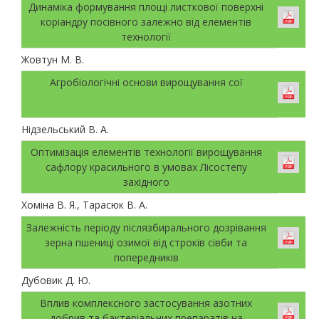
Динаміка формування площі листкової поверхні
коріандру посівного залежно від елементів
технології
Жовтун М. В.
Агробіологічні основи вирощування сої
Нідзельський В. А.
Оптимізація елементів технології вирощування
сафлору красильного в умовах Лісостепу
західного
Хоміна В. Я., Тарасюк В. А.
Залежність періоду післязбирального дозрівання
зерна пшениці озимої від строків сівби та
попередників
Дубовик Д. Ю.
Вплив комплексного застосування азотних
добрив та бактеріальних препаратів на