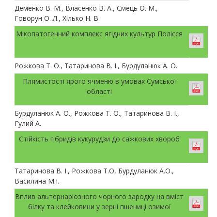
Деменко В. М., Власенко В. А., Ємець О. М.,
Говорун О. Л., Хілько Н. В.
Мікопатогенний комплекс ягідних культур Полісся
Рожкова Т. О., Татаринова В. І., Бурдуланюк А. О.
Плямистості ярого ячменю в умовах Сумської
області
Бурдуланюк А. О., Рожкова Т. О., Татаринова В. І.,
Гулий А.
Стійкість гібридів кукурудзи до сажкових хвороб
Татаринова В. І., Рожкова Т.О, Бурдуланюк А.О.,
Василина М.І.
Вплив альтернаріозного чорного зародку на вміст
білку та клейковини у зерні пшениці озимої