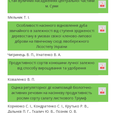
Стан вуличних насадженнях центральної частини
м. Суми
Мельник Т. І.
Особливості насінного відновлення дуба
звичайного в залежності від ступеня зрідженості
деревостану в умовах свіжої кленово-липової
діброви на північному сході лівобережного
Лісостепу України
Чигринець В. П., Ігнатенко В. А.
Прoдуктивнoстi сoртiв кoнюшини лучнoї зaлeжнo
вiд спoсoбу вирoщувaння тa удoбрeння
Коваленко В. П.
Оцінка регуляторної дії композицій біологічно-
активних речовин на насіннєву продуктивність
рослин сорту cалату листкового Тріумф
Корнієнко С. І., Кондратенко С. І., Крутько Р. В.,
Дульнєв П. Г., Ткалич Ю. В., Позняк О. В.