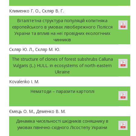
Клименко Г. О., Скляр В. Г.
Віталітетна структура популяцій копитняка
європейського в умовах лівобережного Полісся
України та вплив на неї провідних екологічних
чинників
Скляр Ю. Л., Скляр М. Ю.
The structure of clones of forest subshrubs Calluna
Vulgaris (L.) HULL. in ecosystems of north-eastern
Ukraine
Kovalenko I. M.
Нематоди – паразити картоплі
Ємець О. М., Деменко В. М.
Динаміка чисельності шкідників соняшнику в
умовах північно-східного Лісостепу України