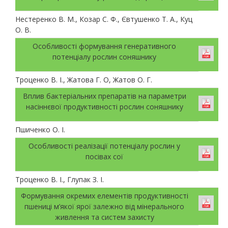
Нестеренко В. М., Козар С. Ф., Євтушенко Т. А., Куц
О. В.
Особливості формування генеративного
потенціалу рослин соняшнику
Троценко В. І., Жатова Г. О, Жатов О. Г.
Вплив бактеріальних препаратів на параметри
насіннєвої продуктивності рослин соняшнику
Пшиченко О. І.
Особливості реалізації потенціалу рослин у
посівах сої
Троценко В. І., Глупак З. І.
Формування окремих елементів продуктивності
пшениці м’якої ярої залежно від мінерального
живлення та систем захисту