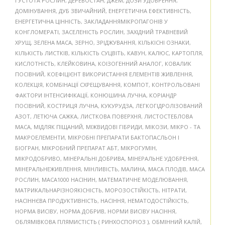
ГУСТОТА РОСЛИН
,
ДЕРЕВОСТАН
,
ДЖЕМ
,
ДОЗИ УДОБРЕННЯ
,
ДОМІНУВАННЯ
,
ДУБ ЗВИЧАЙНИЙ
,
ЕНЕРГЕТИЧНА ЕФЕКТИВНІСТЬ
,
ЕНЕРГЕТИЧНА ЦІННІСТЬ
,
ЗАКЛАДАННЯМІКРОПАГОНІВ У
КОНГЛОМЕРАТІ
,
ЗАСЕЛЕНІСТЬ РОСЛИН
,
ЗАХІДНИЙ ТРАВНЕВИЙ
ХРУЩ
,
ЗЕЛЕНА МАСА
,
ЗЕРНО
,
ЗРІДЖУВАННЯ
,
КІЛЬКІСНІ ОЗНАКИ
,
КІЛЬКІСТЬ ЛИСТКІВ
,
КІЛЬКІСТЬ СУЦВІТЬ
,
КАВУН
,
КАЛЮС
,
КАРТОПЛЯ
,
КИСЛОТНІСТЬ
,
КЛЕЙКОВИНА
,
КОІЗОГЕННИЙ АНАЛОГ
,
КОВАЛИК
ПОСІВНИЙ
,
КОЕФІЦІЄНТ ВИКОРИСТАННЯ ЕЛЕМЕНТІВ ЖИВЛЕННЯ
,
КОЛЕКЦІЯ
,
КОМБІНАЦІЇ СХРЕЩУВАННЯ
,
КОМПОТ
,
КОНТРОЛЬОВАНІ
ФАКТОРИ ІНТЕНСИФІКАЦІЇ
,
КОНЮШИНА ЛУЧНА
,
КОРІАНДР
ПОСІВНИЙ
,
КОСТРИЦЯ ЛУЧНА
,
КУКУРУДЗА
,
ЛЕГКОГІДРОЛІЗОВАНИЙ
АЗОТ
,
ЛЕТЮЧА САЖКА
,
ЛИСТКОВА ПОВЕРХНЯ
,
ЛИСТОСТЕБЛОВА
МАСА
,
МІДЛЯК ПІЩАНИЙ
,
МІЖВИДОВІ ГІБРИДИ
,
МІКОЗИ
,
МІКРО - ТА
МАКРОЕЛЕМЕНТИ
,
МІКРОБНІ ПРЕПАРАТИ БАКТОПАСЛЬОН І
БІОГРАН
,
МІКРОБНИЙ ПРЕПАРАТ АБТ
,
МІКРОГУМІН
,
МІКРОДОБРИВО
,
МІНЕРАЛЬНІ ДОБРИВА
,
МІНЕРАЛЬНЕ УДОБРЕННЯ
,
МІНЕРАЛЬНЕЖИВЛЕННЯ
,
МІНЛИВІСТЬ
,
МАЛИНА
,
МАСА ПЛОДІВ
,
МАСА
РОСЛИН
,
МАСА1000 НАСІНИН
,
МАТЕМАТИЧНЕ МОДЕЛЮВАННЯ
,
МАТРИКАЛЬНАРІЗНОЯКІСНІСТЬ
,
МОРОЗОСТІЙКІСТЬ
,
НІТРАТИ
,
НАСІННЄВА ПРОДУКТИВНІСТЬ
,
НАСІННЯ
,
НЕМАТОДОСТІЙКІСТЬ
,
НОРМА ВИСІВУ
,
НОРМА ДОБРИВ
,
НОРМИ ВИСІВУ НАСІННЯ
,
ОБЛЯМІВКОВА ПЛЯМИСТІСТЬ ( РИНХОСПОРІОЗ )
,
ОБМІННИЙ КАЛІЙ
,