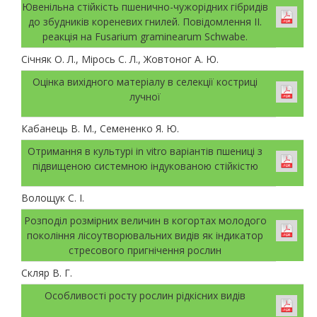
Ювенільна стійкість пшенично-чужорідних гібридів
до збудників кореневих гнилей. Повідомлення ІІ.
реакція на Fusarium graminearum Schwabe.
Січняк О. Л., Мірось С. Л., Жовтоног А. Ю.
Оцінка вихідного матеріалу в селекції костриці
лучної
Кабанець В. М., Семененко Я. Ю.
Отримання в культурі in vitro варіантів пшениці з
підвищеною системною індукованою стійкістю
Волощук С. І.
Розподіл розмірних величин в когортах молодого
покоління лісоутворювальних видів як індикатор
стресового пригнічення рослин
Скляр В. Г.
Особливості росту рослин рідкісних видів