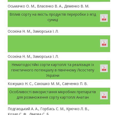
Осьмачко О. М., Власенко В. А., Деменко В. М.
Вплив сорту на якість продуктів переробки з ягід
суниці
Осокіна Н. М., Заморська І. Л.
Осокіна Н. М., Заморська І. Л.
Нематодостійкі сорти картоплі та реалізація їх
генетичного потенціалу в північному Лісостепу
України
Кожушко Н. С., Сахошко М. М., Савченко П. В.
Особливості використання мікробних препаратів
для розмноження сорту картоплі Анатан
Подгаєцький А. А., Горбась С. М., Крючко Л. В.,
Козар С. Ф., Дімова С. Б.