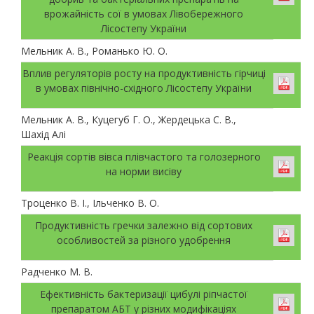
врожайність сої в умовах Лівобережного
Лісостепу України
Мельник А. В., Романько Ю. О.
Вплив регуляторів росту на продуктивність гірчиці
в умовах північно-східного Лісостепу України
Мельник А. В., Куцегуб Г. О., Жердецька С. В.,
Шахід Алі
Реакція сортів вівса плівчастого та голозерного
на норми висіву
Троценко В. І., Ільченко В. О.
Продуктивність гречки залежно від сортових
особливостей за різного удобрення
Радченко М. В.
Ефективність бактеризації цибулі ріпчастої
препаратом АБТ у різних модифікаціях