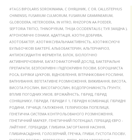
#TAGS
BIPOLARIS SOROKINIANA
,
C ОНЯШНИК
,
C ОЯ
,
CALLISTEPHUS
CHINENSIS
,
FUSARIUM CULMORUM
,
FUSARIUM GRAMINEARUM
,
GLOBODERA
,
HETERODERA
,
IN VITRO
,
RHIZOPON AA POEDER
,
SEPTORIA TRITICI
,
THINOPYRUM
,
THUJA OCCIDENTALIS ( ТУЯ ЗАХІДНА )
,
АГРОНОМІЧНІ ОЗНАКИ
,
АДАПТАЦІЯ
,
АЗОТНІ ДОБРИВА
,
АЗОТОБАКТЕР
,
АЗОТФІКСУВАЛЬНААКТИВНІСТЬ
,
АЗОТФІКСУЮЧІ
БУЛЬБОЧКОВІ БАКТЕРІЇ
,
АЛЬБОБАКТЕРИН
,
АЛЬТЕРНАРІОЗ
,
АНТИОКСИДАНТНІ ФЕРМЕНТИ
,
БІЛОК
,
БІОЛОГІЧНО
АКТИВНІРЕЧОВИНИ
,
БАГАТОФАКТОРНИЙ ДОСЛІД
,
БАКТЕРІАЛЬНІ
ПРЕПАРАТИ
,
БЕЗПОКРИВНІ І ПІДПОКРИВНІ ПОСІВИ
,
БОРОШНИСТА
РОСА
,
БУРЯКИ ЦУКРОВІ
,
ВІДНОВЛЕННЯ
,
ВІТРИФІКОВАНІ РОСЛИНИ
,
ВАПНУВАННЯ
,
ВЕГЕТАТИВНЕ РОЗМНОЖЕННЯ
,
ВИЖИВАННЯ
,
ВИСОТА
,
ВИСОТА РОСЛИН
,
ВИСОТАРОСЛИН
,
ВОДОПРОНИКНІСТЬ ҐРУНТУ
,
ВПЛИВ ПОГОДНИХ УМОВ
,
ВРОЖАЙНІСТЬ
,
ГІБРИД
,
ГІБРИД
СОНЯШНИКУ
,
ГІБРИДИ
,
ГІБРИДИ F 1
,
ГІБРИДНІ КОМБІНАЦІЇ
,
ГІБРИДНІ
РОДИНИ
,
ГІРЧИЦЯ
,
ГАЛУЖЕННЯ
,
ГЕЛІХРИЗОВА ПОПЕЛИЦЯ
,
ГЕНЕТИЧНА СИСТЕМА КОНТРОЛЬОВАНОГО РОЗМНОЖЕННЯ
,
ГЕНЕТИЧНИЙ МАРКЕР
,
ГЕНЕТИЧНИЙ ПОТЕНЦІАЛ
,
ГЕРБІЦИД ЄВРО -
ЛАЙТНІНГ
,
ГЕРБІЦИДИ
,
ГЛИБИНА ЗАГОРТАННЯ НАСІННЯ
,
ГЛИБИНАСАДІННЯ
,
ГОЛОЗЕРНИЙ
,
ГРЕЧКА
,
ГРИБИ
,
ГУСТОТА ПОСІВУ
,