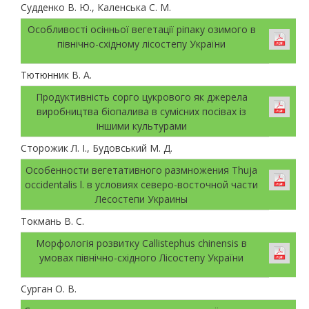
Судденко В. Ю., Каленська С. М.
Особливості осінньої вегетації ріпаку озимого в
північно-східному лісостепу України
Тютюнник В. А.
Продуктивність сорго цукрового як джерела
виробництва біопалива в сумісних посівах із
іншими культурами
Сторожик Л. І., Будовський М. Д.
Особенности вегетативного размножения Thuja
occidentalis l. в условиях северо-восточной части
Лесостепи Украины
Токмань В. С.
Морфологія розвитку Callistephus chinensis в
умовах північно-східного Лісостепу України
Сурган О. В.