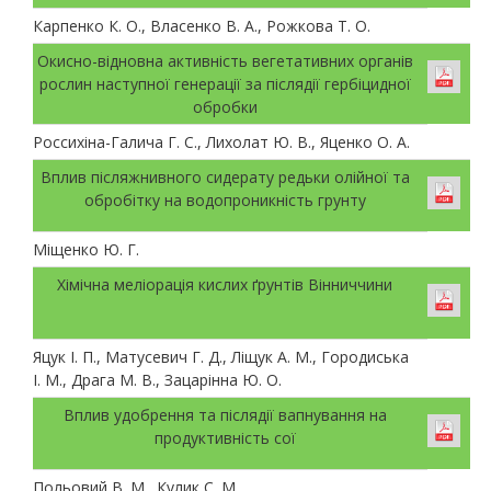
Карпенко К. О., Власенко В. А., Рожкова Т. О.
Окисно-відновна активність вегетативних органів
рослин наступної генерації за післядії гербіцидної
обробки
Россихіна-Галича Г. С., Лихолат Ю. В., Яценко О. А.
Вплив післяжнивного сидерату редьки олійної та
обробітку на водопроникність грунту
Міщенко Ю. Г.
Хімічна меліорація кислих ґрунтів Вінниччини
Яцук І. П., Матусевич Г. Д., Ліщук А. М., Городиська
І. М., Драга М. В., Зацарінна Ю. О.
Вплив удобрення та післядії вапнування на
продуктивність сої
Польовий В. М., Кулик С. М.