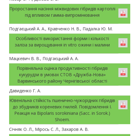
Проростання насіння міжвидових гібридів картоплі
під впливом гамма-випромінювання
Подгаєцький А. А., Кравченко Н. В., Падалка Ю. М.
Особливості використання форми і кількості
заліза за вирощування in vitro ожини і малини
Мацкевич В. В., Подгаєцький А. А.
Порівняльна оцінка продуктивності гібридів
кукурудзи в умовах СТОВ «Дружба-Нова»
Варвинського району Чернігівської області
Давиденко Г. А.
Ювенільна стійкість пшенично-чужорідних гібридів
до збудників кореневих гнилей. Повідомлення І.
Реакція на Bipolaris sorokiniana (Sacc. in Sorok.)
Shoem.
Січняк О. Л., Мірось С. Л., Захаров А. В.