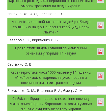
картоплі в розсадниках первинного насінництва в
умовах зрошення на півдні України
Лавриненко Ю. О., Балашова Г. С.
Мінливість селекційних ознак та добір гібридів
соняшнику на фоні внесення гербіциду Євро-
Лайтнінг
Сатаров О. З., Кириченко В. В.
Прояв ступеня домінування за кількісними
ознаками у гібридів F1 кавуна
Сергієнко О. В.
Характеристика маси 1000 насінин у F1 пшениці
м’якої озимої, створених за участі сортів з
пшенично-житніми транслокаціями
Бакуменко О. М., Власенко В. А., Ємець О. М.
Стійкість гібридів першого покоління пшениці
м’якої озимої проти борошнистої роси в умовах
північно-східного Лісостепу України