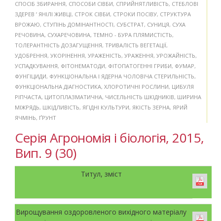
СПОСІБ ЗБИРАННЯ
,
СПОСОБИ СІВБИ
,
СПРИЙНЯТЛИВІСТЬ
,
СТЕБЛОВІ
ЗДЕРЕВ ’ ЯНІЛІ ЖИВЦІ
,
СТРОК СІВБИ
,
СТРОКИ ПОСІВУ
,
СТРУКТУРА
ВРОЖАЮ
,
СТУПІНЬ ДОМІНАНТНОСТІ
,
СУБСТРАТ
,
СУНИЦЯ
,
СУХА
РЕЧОВИНА
,
СУХАРЕЧОВИНА
,
ТЕМНО - БУРА ПЛЯМИСТІСТЬ
,
ТОЛЕРАНТНІСТЬ ДОЗАГУЩЕННЯ
,
ТРИВАЛІСТЬ ВЕГЕТАЦІЇ
,
УДОБРЕННЯ
,
УКОРІНЕННЯ
,
УРАЖЕНІСТЬ
,
УРАЖЕННЯ
,
УРОЖАЙНІСТЬ
,
УСПАДКУВАННЯ
,
ФІТОНЕМАТОДИ
,
ФІТОПАТОГЕННІ ГРИБИ
,
ФУМАР
,
ФУНГІЦИДИ
,
ФУНКЦІОНАЛЬНА І ЯДЕРНА ЧОЛОВІЧА СТЕРИЛЬНІСТЬ
,
ФУНКЦІОНАЛЬНА ДІАГНОСТИКА
,
ХЛОРОТИЧНІ РОСЛИНИ
,
ЦИБУЛЯ
РІПЧАСТА
,
ЦИТОПЛАЗМАТИЧНА
,
ЧИСЕЛЬНІСТЬ ШКІДНИКІВ
,
ШИРИНА
МІЖРЯДЬ
,
ШКІДЛИВІСТЬ
,
ЯГІДНІ КУЛЬТУРИ
,
ЯКІСТЬ ЗЕРНА
,
ЯРИЙ
ЯЧМІНЬ
,
ҐРУНТ
Серія Агрономія і біологія, 2015,
Вип. 9 (30)
Титул, зміст
Вирощування оздоровленого вихідного матеріалу