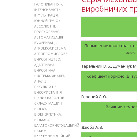
ГАЛОПУВАННЯ »
,
виробничих про
ІНТЕНСИВНІСТЬ
,
ІНФІЛЬТРАЦІЯ
,
ІОННИЙ ПУЧОК
,
АБСОЛЮТНЕ
ПРИСКОРЕННЯ
,
АВТОМАТИЗАЦІЯ
БУФЕРИЗАЦІЇ
,
Повышение качества отве
АГРОЕКОСИСТЕМА
,
элек
АГРОПРОМИСЛОВЕ
ВИРОБНИЦТВО
,
АДАПТИВНА
Тарельник В. Б., Думанчук М
ВИРОБНИЧА
СИСТЕМА
,
АНАЛІЗ
,
Коефіцієнт корисної дії 
АНАЛІЗ
РЕЗУЛЬТАТІВ
ВИКОРИСТАННЯ
Горовий С. О.
РІЗНИХ ВАРІАНТІВ
СКЛАДУ МАШИН
,
Влияние темпер
БІОГАЗ
,
БІОЕНЕРГЕТИКА
,
БІОМАСА
,
БАГАТОКОРИСТУВАЦЬКИЙ
Дзюба А. В.
РЕЖИМ
,
БАГАТОПОЗИЦІЙНИЙ
,