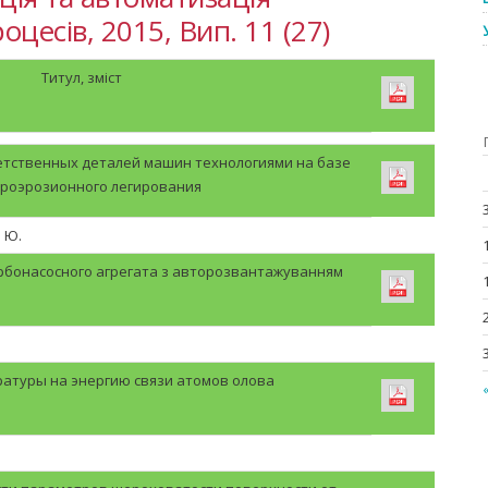
цесів, 2015, Вип. 11 (27)
Титул, зміст
тственных деталей машин технологиями на базе
троэрозионного легирования
. Ю.
турбонасосного агрегата з авторозвантажуванням
атуры на энергию связи атомов олова