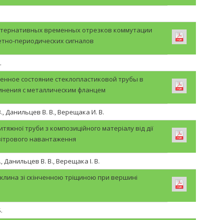
ьтернативных временных отрезков коммутации
етно-периодических сигналов
.
енное состояние стеклопластиковой трубы в
инения с металлическим фланцем
., Данильцев В. В., Верещака И. В.
итяжної труби з композиційного матеріалу від дії
вітрового навантаження
, Данильцев В. В., Верещака І. В.
 клина зі скінченною тріщиною при вершині
.