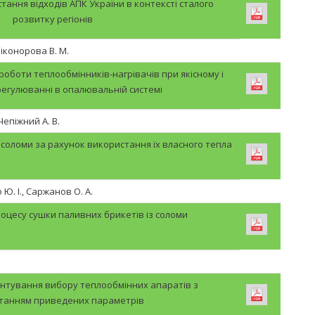
тання відходів АПК України в контексті сталого
розвитку регіонів
 Ніконорова В. М.
роботи теплообмінників-нагрівачів при якісному і
регулюванні в опалювальній системі
 Чепіжний А. В.
 соломи за рахунок використання їх власного тепла
 Ю. І., Саржанов О. А.
оцесу сушки паливних брикетів із соломи
унтування вибору теплообмінних апаратів з
танням приведених параметрів