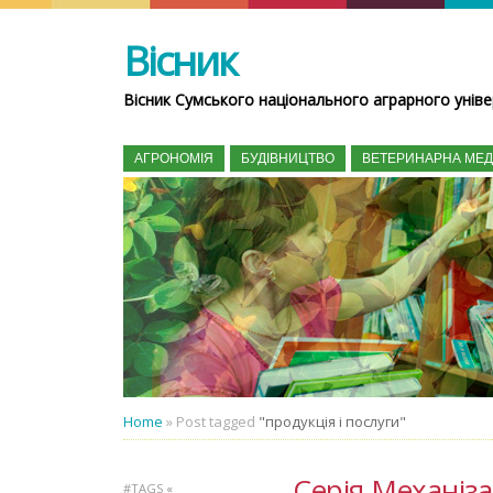
Вісник
Вісник Сумського національного аграрного уніве
АГРОНОМІЯ
БУДІВНИЦТВО
ВЕТЕРИНАРНА МЕ
Home
»
Post tagged
"продукція і послуги"
Серія Механіза
#TAGS
«