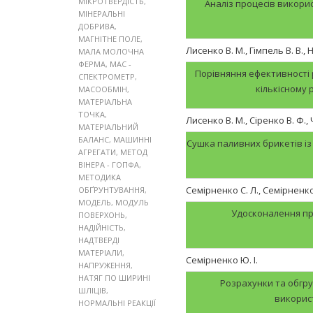
МІКРОТВЕРДІСТЬ
,
Аналіз процесів викорис
МІНЕРАЛЬНІ
ДОБРИВА
,
МАГНІТНЕ ПОЛЕ
,
Лисенко В. М., Гімпель В. В.,
МАЛА МОЛОЧНА
ФЕРМА
,
МАС -
Порівняння ефективності 
СПЕКТРОМЕТР
,
кількісному 
МАСООБМІН
,
МАТЕРІАЛЬНА
ТОЧКА
,
Лисенко В. М., Сіренко В. Ф.,
МАТЕРІАЛЬНИЙ
БАЛАНС
,
МАШИННІ
Сушка паливних брикетів із
АГРЕГАТИ
,
МЕТОД
ВІНЕРА - ГОПФА
,
МЕТОДИКА
Семірненко С. Л., Семірненко
ОБҐРУНТУВАННЯ
,
МОДЕЛЬ
,
МОДУЛЬ
Удосконалення пр
ПОВЕРХОНЬ
,
НАДІЙНІСТЬ
,
НАДТВЕРДІ
МАТЕРІАЛИ
,
Семірненко Ю. І.
НАПРУЖЕННЯ
,
НАТЯГ ПО ШИРИНІ
Розрахунки та обгр
ШЛІЦІВ
,
викорис
НОРМАЛЬНІ РЕАКЦІЇ