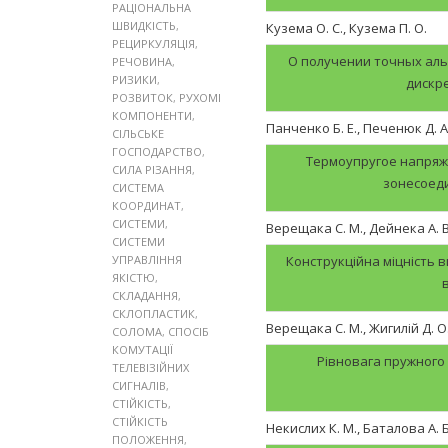
РАЦІОНАЛЬНА
ШВИДКІСТЬ
,
Кузема О. С., Кузема П. О.
РЕЦИРКУЛЯЦІЯ
,
О получении точных ал
РЕЧОВИНА
,
РИЗИКИ
,
дискр
РОЗВИТОК
,
РУХОМІ
КОМПОНЕНТИ
,
Панченко Б. Е., Печенюк Д. А
СІЛЬСЬКЕ
ГОСПОДАРСТВО
,
Термоупругое напряж
СИЛА РІЗАННЯ
,
зонесоед
СИСТЕМА
КООРДИНАТ
,
СИСТЕМИ
,
Верещака С. М., Дейнека А. В
СИСТЕМИ
УПРАВЛІННЯ
Конструкційна міцність в
ЯКІСТЮ
,
СКЛАДАННЯ
,
СКЛОПЛАСТИК
,
Верещака С. М., Жигилій Д. О.
СОЛОМА
,
СПОСІБ
КОМУТАЦІЇ
Рівновага пружного
ТЕЛЕВІЗІЙНИХ
СИГНАЛІВ
,
СТІЙКІСТЬ
,
СТІЙКІСТЬ
Некислих К. М., Баталова А. Б
ПОЛОЖЕННЯ
,