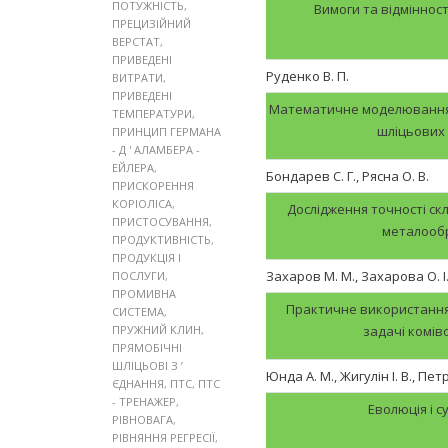
ПОТУЖНІСТЬ
,
Вимоги та відмінност
ПРЕЦИЗІЙНИЙ
ВЕРСТАТ
,
ПРИВЕДЕНІ
Руденко В. П.
ВИТРАТИ
,
ПРИВЕДЕНІ
Математичне моделювання т
ТЕМПЕРАТУРИ
,
шліцьових
ПРИНЦИП ГЕРМАНА
- Д ' АЛАМБЕРА -
ЕЙЛЕРА
,
Бондарев С. Г., Рясна О. В.
ПРИСКОРЕННЯ
КОРІОЛІСА
,
Дослідження точності ск
ПРИСТОСУВАННЯ
,
металообр
ПРОДУКТИВНІСТЬ
,
ПРОДУКЦІЯ І
Захаров М. М., Захарова О. І
ПОСЛУГИ
,
ПРОМИВНА
Практичне використання
СИСТЕМА
,
ПРУЖНИЙ КЛИН
,
задачі комів
ПРЯМОБІЧНІ
ШЛІЦЬОВІ З ’
Юнда А. М., Жигулін І. В., Пет
ЄДНАННЯ
,
ПТС
,
ПТС
- ТРЕНАЖЕР
,
Еволюція і с
РІВНОВАГА
,
РІВНЯННЯ РЕГРЕСІЇ
,