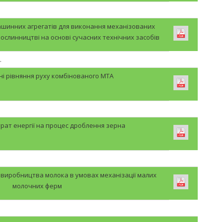
шинних агрегатів для виконання механізованих
рослинництві на основі сучасних технічних засобів
.
і рівняння руху комбінованого МТА
рат енергії на процес дроблення зерна
 виробництва молока в умовах механізації малих
молочних ферм