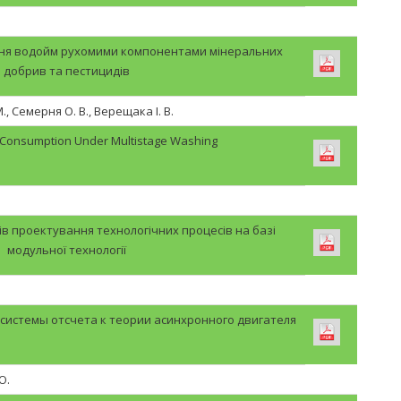
ння водойм рухомими компонентами мінеральних
добрив та пестицидів
, Семерня О. В., Верещака І. В.
 Consumption Under Multistage Washing
в проектування технологічних процесів на базі
модульної технології
истемы отсчета к теории асинхронного двигателя
Ю.