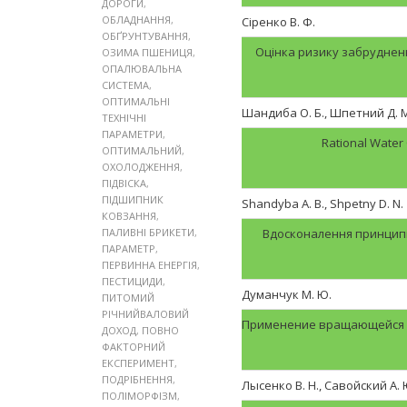
ДОРОГИ
,
ОБЛАДНАННЯ
,
Сіренко В. Ф.
ОБҐРУНТУВАННЯ
,
Оцінка ризику забрудне
ОЗИМА ПШЕНИЦЯ
,
ОПАЛЮВАЛЬНА
СИСТЕМА
,
ОПТИМАЛЬНІ
Шандиба О. Б., Шпетний Д. М.
ТЕХНІЧНІ
ПАРАМЕТРИ
,
Rational Water
ОПТИМАЛЬНИЙ
,
ОХОЛОДЖЕННЯ
,
ПІДВІСКА
,
ПІДШИПНИК
Shandyba A. B., Shpetny D. N.
КОВЗАННЯ
,
ПАЛИВНІ БРИКЕТИ
,
Вдосконалення принципі
ПАРАМЕТР
,
ПЕРВИННА ЕНЕРГІЯ
,
ПЕСТИЦИДИ
,
Думанчук М. Ю.
ПИТОМИЙ
РІЧНИЙВАЛОВИЙ
Применение вращающейся с
ДОХОД
,
ПОВНО
ФАКТОРНИЙ
ЕКСПЕРИМЕНТ
,
ПОДРІБНЕННЯ
,
Лысенко В. Н., Савойский А. 
ПОЛІМОРФІЗМ
,