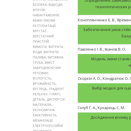
Определение зависимос
БЕЗПЕКА
,
ВІДХОДИ
,
технологических 
ВІТРОВІ
НАВАНТАЖЕННЯ
,
Коноплянченко Е. В., Яременк
ВАЖКІ УМОВИ
ЕКСПЛУАТАЦІЇ
,
Забезпечення умов стійко
ВЕРСТАТ
,
базу
ВЕРСТАТНИЙ
ПРИСТРІЙ
,
ВИМОГИ
,
ВИТРАТА
Павленко І. В., Іванов В. О.
ВОДИ
,
ВИТРАТИ
ПАЛИВА
,
ВИТЯЖНА
Модель зміни станів
ТРУБА
,
ВМІСТ
м
ЗАБРУДНЮЮЧИХ
РЕЧОВИН
,
Скоркін А. О., Кондратюк О. Л
ВОЛОГІСТЬ
,
ВРОЖАЙНІСТЬ
,
Вибір моделі для оц
ВУГЛЕЦЬ
,
ГРАДІЄНТ
РЕЛЬЄФУ
,
ГУМУС
,
ДЕТАЛЬ
,
ДИСПЕРСНІ
МАТЕРІАЛИ
,
Голуб Г. А., Кухарець С. М.
ЕКОНОМІЧНА
ЕФЕКТИВНІСТЬ
Дослідження впливу 
МЕХАНІЗАЦІЇ
,
ЕЛЕКТРОЕРОЗІЙНЕ
ЛЕГУВАННЯ
,