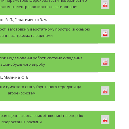
ти параметров шероховатости поверхности от
режимов электроэрозионного легирования
о В. П., Герасименко В. А.
сті заготовки у верстатному пристрої зі схемою
вання за трьома площинами
 при моделюванні роботи системи складання
ашинобудівного виробу
., Малініна Ю. В.
інки гумусного стану ґрунтового середовища
агроекосистем
розміщення зерна озимої пшениці на енергію
проростання рослини