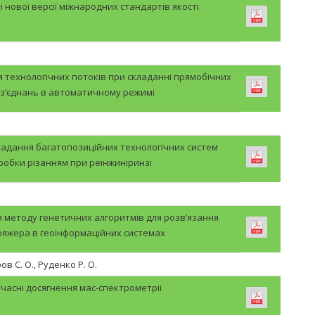
і нової версії міжнародних стандартів якості
ехнологічних потоків при складанні прямобічних
 з’єднань в автоматичному режимі
ладання багатопозиційних технологічних систем
обки різанням при реінжиніринзі
.
 методу генетичних алгоритмів для розв’язання
ояжера в геоінформаційних системах
ров С. О., Руденко Р. О.
учасні досягнення мас-спектрометрії