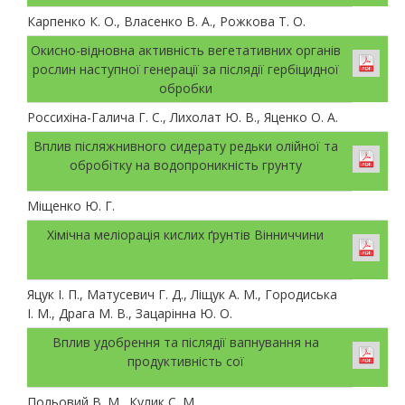
Карпенко К. О., Власенко В. А., Рожкова Т. О.
Окисно-відновна активність вегетативних органів
рослин наступної генерації за післядії гербіцидної
обробки
Россихіна-Галича Г. С., Лихолат Ю. В., Яценко О. А.
Вплив післяжнивного сидерату редьки олійної та
обробітку на водопроникність грунту
Міщенко Ю. Г.
Хімічна меліорація кислих ґрунтів Вінниччини
Яцук І. П., Матусевич Г. Д., Ліщук А. М., Городиська
І. М., Драга М. В., Зацарінна Ю. О.
Вплив удобрення та післядії вапнування на
продуктивність сої
Польовий В. М., Кулик С. М.