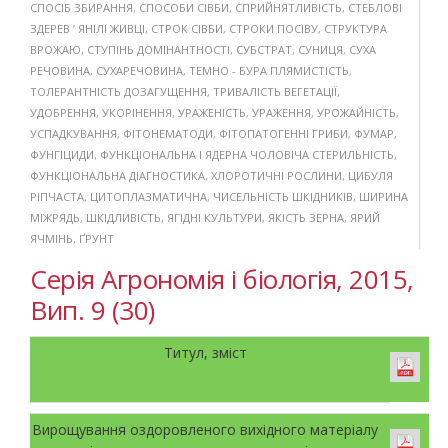
СПОСІБ ЗБИРАННЯ
,
СПОСОБИ СІВБИ
,
СПРИЙНЯТЛИВІСТЬ
,
СТЕБЛОВІ
ЗДЕРЕВ ’ ЯНІЛІ ЖИВЦІ
,
СТРОК СІВБИ
,
СТРОКИ ПОСІВУ
,
СТРУКТУРА
ВРОЖАЮ
,
СТУПІНЬ ДОМІНАНТНОСТІ
,
СУБСТРАТ
,
СУНИЦЯ
,
СУХА
РЕЧОВИНА
,
СУХАРЕЧОВИНА
,
ТЕМНО - БУРА ПЛЯМИСТІСТЬ
,
ТОЛЕРАНТНІСТЬ ДОЗАГУЩЕННЯ
,
ТРИВАЛІСТЬ ВЕГЕТАЦІЇ
,
УДОБРЕННЯ
,
УКОРІНЕННЯ
,
УРАЖЕНІСТЬ
,
УРАЖЕННЯ
,
УРОЖАЙНІСТЬ
,
УСПАДКУВАННЯ
,
ФІТОНЕМАТОДИ
,
ФІТОПАТОГЕННІ ГРИБИ
,
ФУМАР
,
ФУНГІЦИДИ
,
ФУНКЦІОНАЛЬНА І ЯДЕРНА ЧОЛОВІЧА СТЕРИЛЬНІСТЬ
,
ФУНКЦІОНАЛЬНА ДІАГНОСТИКА
,
ХЛОРОТИЧНІ РОСЛИНИ
,
ЦИБУЛЯ
РІПЧАСТА
,
ЦИТОПЛАЗМАТИЧНА
,
ЧИСЕЛЬНІСТЬ ШКІДНИКІВ
,
ШИРИНА
МІЖРЯДЬ
,
ШКІДЛИВІСТЬ
,
ЯГІДНІ КУЛЬТУРИ
,
ЯКІСТЬ ЗЕРНА
,
ЯРИЙ
ЯЧМІНЬ
,
ҐРУНТ
Серія Агрономія і біологія, 2015,
Вип. 9 (30)
Титул, зміст
Вирощування оздоровленого вихідного матеріалу