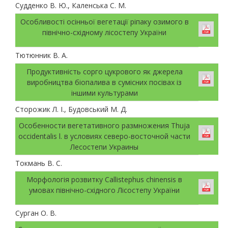
Судденко В. Ю., Каленська С. М.
Особливості осінньої вегетації ріпаку озимого в
північно-східному лісостепу України
Тютюнник В. А.
Продуктивність сорго цукрового як джерела
виробництва біопалива в сумісних посівах із
іншими культурами
Сторожик Л. І., Будовський М. Д.
Особенности вегетативного размножения Thuja
occidentalis l. в условиях северо-восточной части
Лесостепи Украины
Токмань В. С.
Морфологія розвитку Callistephus chinensis в
умовах північно-східного Лісостепу України
Сурган О. В.