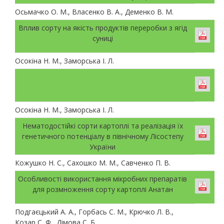
Осьмачко О. М., Власенко В. А., Деменко В. М.
Вплив сорту на якість продуктів переробки з ягід
суниці
Осокіна Н. М., Заморська І. Л.
Осокіна Н. М., Заморська І. Л.
Нематодостійкі сорти картоплі та реалізація їх
генетичного потенціалу в північному Лісостепу
України
Кожушко Н. С., Сахошко М. М., Савченко П. В.
Особливості використання мікробних препаратів
для розмноження сорту картоплі Анатан
Подгаєцький А. А., Горбась С. М., Крючко Л. В.,
Козар С. Ф., Дімова С. Б.