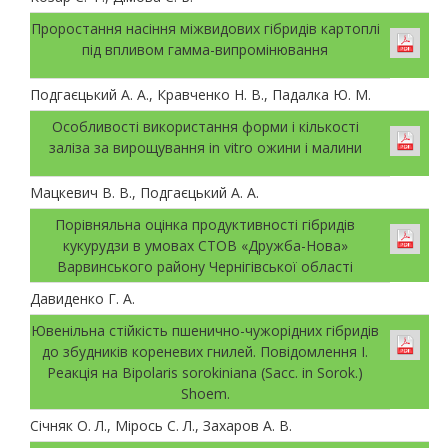
Проростання насіння міжвидових гібридів картоплі
під впливом гамма-випромінювання
Подгаєцький А. А., Кравченко Н. В., Падалка Ю. М.
Особливості використання форми і кількості
заліза за вирощування in vitro ожини і малини
Мацкевич В. В., Подгаєцький А. А.
Порівняльна оцінка продуктивності гібридів
кукурудзи в умовах СТОВ «Дружба-Нова»
Варвинського району Чернігівської області
Давиденко Г. А.
Ювенільна стійкість пшенично-чужорідних гібридів
до збудників кореневих гнилей. Повідомлення І.
Реакція на Bipolaris sorokiniana (Sacc. in Sorok.)
Shoem.
Січняк О. Л., Мірось С. Л., Захаров А. В.