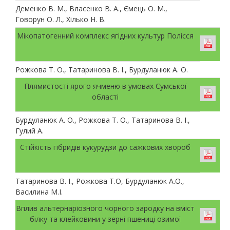
Деменко В. М., Власенко В. А., Ємець О. М.,
Говорун О. Л., Хілько Н. В.
Мікопатогенний комплекс ягідних культур Полісся
Рожкова Т. О., Татаринова В. І., Бурдуланюк А. О.
Плямистості ярого ячменю в умовах Сумської
області
Бурдуланюк А. О., Рожкова Т. О., Татаринова В. І.,
Гулий А.
Стійкість гібридів кукурудзи до сажкових хвороб
Татаринова В. І., Рожкова Т.О, Бурдуланюк А.О.,
Василина М.І.
Вплив альтернаріозного чорного зародку на вміст
білку та клейковини у зерні пшениці озимої