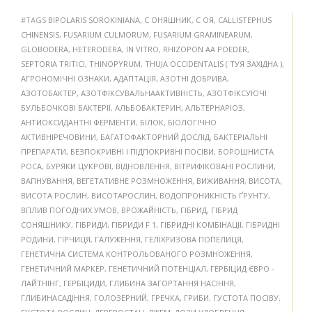
#TAGS
BIPOLARIS SOROKINIANA
,
C ОНЯШНИК
,
C ОЯ
,
CALLISTEPHUS
CHINENSIS
,
FUSARIUM CULMORUM
,
FUSARIUM GRAMINEARUM
,
GLOBODERA
,
HETERODERA
,
IN VITRO
,
RHIZOPON AA POEDER
,
SEPTORIA TRITICI
,
THINOPYRUM
,
THUJA OCCIDENTALIS ( ТУЯ ЗАХІДНА )
,
АГРОНОМІЧНІ ОЗНАКИ
,
АДАПТАЦІЯ
,
АЗОТНІ ДОБРИВА
,
АЗОТОБАКТЕР
,
АЗОТФІКСУВАЛЬНААКТИВНІСТЬ
,
АЗОТФІКСУЮЧІ
БУЛЬБОЧКОВІ БАКТЕРІЇ
,
АЛЬБОБАКТЕРИН
,
АЛЬТЕРНАРІОЗ
,
АНТИОКСИДАНТНІ ФЕРМЕНТИ
,
БІЛОК
,
БІОЛОГІЧНО
АКТИВНІРЕЧОВИНИ
,
БАГАТОФАКТОРНИЙ ДОСЛІД
,
БАКТЕРІАЛЬНІ
ПРЕПАРАТИ
,
БЕЗПОКРИВНІ І ПІДПОКРИВНІ ПОСІВИ
,
БОРОШНИСТА
РОСА
,
БУРЯКИ ЦУКРОВІ
,
ВІДНОВЛЕННЯ
,
ВІТРИФІКОВАНІ РОСЛИНИ
,
ВАПНУВАННЯ
,
ВЕГЕТАТИВНЕ РОЗМНОЖЕННЯ
,
ВИЖИВАННЯ
,
ВИСОТА
,
ВИСОТА РОСЛИН
,
ВИСОТАРОСЛИН
,
ВОДОПРОНИКНІСТЬ ҐРУНТУ
,
ВПЛИВ ПОГОДНИХ УМОВ
,
ВРОЖАЙНІСТЬ
,
ГІБРИД
,
ГІБРИД
СОНЯШНИКУ
,
ГІБРИДИ
,
ГІБРИДИ F 1
,
ГІБРИДНІ КОМБІНАЦІЇ
,
ГІБРИДНІ
РОДИНИ
,
ГІРЧИЦЯ
,
ГАЛУЖЕННЯ
,
ГЕЛІХРИЗОВА ПОПЕЛИЦЯ
,
ГЕНЕТИЧНА СИСТЕМА КОНТРОЛЬОВАНОГО РОЗМНОЖЕННЯ
,
ГЕНЕТИЧНИЙ МАРКЕР
,
ГЕНЕТИЧНИЙ ПОТЕНЦІАЛ
,
ГЕРБІЦИД ЄВРО -
ЛАЙТНІНГ
,
ГЕРБІЦИДИ
,
ГЛИБИНА ЗАГОРТАННЯ НАСІННЯ
,
ГЛИБИНАСАДІННЯ
,
ГОЛОЗЕРНИЙ
,
ГРЕЧКА
,
ГРИБИ
,
ГУСТОТА ПОСІВУ
,