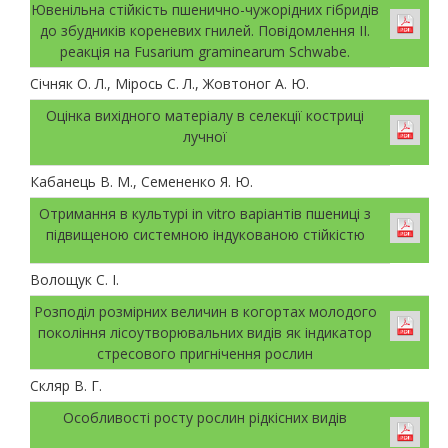
Ювенільна стійкість пшенично-чужорідних гібридів
до збудників кореневих гнилей. Повідомлення ІІ.
реакція на Fusarium graminearum Schwabe.
Січняк О. Л., Мірось С. Л., Жовтоног А. Ю.
Оцінка вихідного матеріалу в селекції костриці
лучної
Кабанець В. М., Семененко Я. Ю.
Отримання в культурі in vitro варіантів пшениці з
підвищеною системною індукованою стійкістю
Волощук С. І.
Розподіл розмірних величин в когортах молодого
покоління лісоутворювальних видів як індикатор
стресового пригнічення рослин
Скляр В. Г.
Особливості росту рослин рідкісних видів