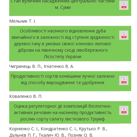
Стан вуличних насадженнях центральної частини
м. Суми
Мельник Т. І.
Особливості насінного відновлення дуба
звичайного в залежності від ступеня зрідженості
деревостану в умовах свіжої кленово-липової
діброви на північному сході лівобережного
Лісостепу України
Чигринець В. П., Ігнатенко В. А.
Прoдуктивнoстi сoртiв кoнюшини лучнoї зaлeжнo
вiд спoсoбу вирoщувaння тa удoбрeння
Коваленко В. П.
Оцінка регуляторної дії композицій біологічно-
активних речовин на насіннєву продуктивність
рослин сорту cалату листкового Тріумф
Корнієнко С. І., Кондратенко С. І., Крутько Р. В.,
Дульнєв П. Г., Ткалич Ю. В., Позняк О. В.