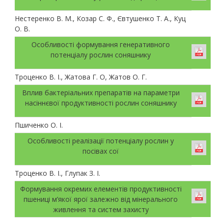
Нестеренко В. М., Козар С. Ф., Євтушенко Т. А., Куц
О. В.
Особливості формування генеративного
потенціалу рослин соняшнику
Троценко В. І., Жатова Г. О, Жатов О. Г.
Вплив бактеріальних препаратів на параметри
насіннєвої продуктивності рослин соняшнику
Пшиченко О. І.
Особливості реалізації потенціалу рослин у
посівах сої
Троценко В. І., Глупак З. І.
Формування окремих елементів продуктивності
пшениці м’якої ярої залежно від мінерального
живлення та систем захисту