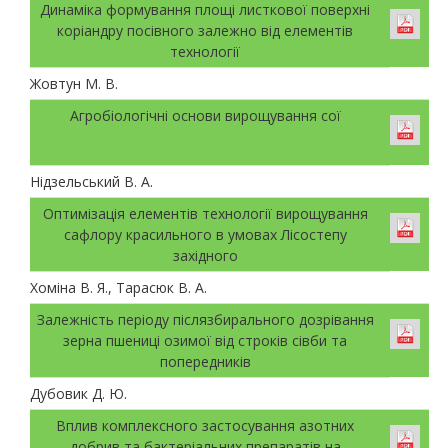
Динаміка формування площі листкової поверхні
коріандру посівного залежно від елементів
технології
Жовтун М. В.
Агробіологічні основи вирощування сої
Нідзельський В. А.
Оптимізація елементів технології вирощування
сафлору красильного в умовах Лісостепу
західного
Хоміна В. Я., Тарасюк В. А.
Залежність періоду післязбирального дозрівання
зерна пшениці озимої від строків сівби та
попередників
Дубовик Д. Ю.
Вплив комплексного застосування азотних
добрив та бактеріальних препаратів на