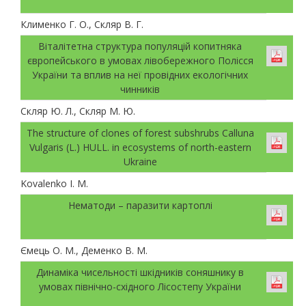
Клименко Г. О., Скляр В. Г.
Віталітетна структура популяцій копитняка
європейського в умовах лівобережного Полісся
України та вплив на неї провідних екологічних
чинників
Скляр Ю. Л., Скляр М. Ю.
The structure of clones of forest subshrubs Calluna
Vulgaris (L.) HULL. in ecosystems of north-eastern
Ukraine
Kovalenko I. M.
Нематоди – паразити картоплі
Ємець О. М., Деменко В. М.
Динаміка чисельності шкідників соняшнику в
умовах північно-східного Лісостепу України