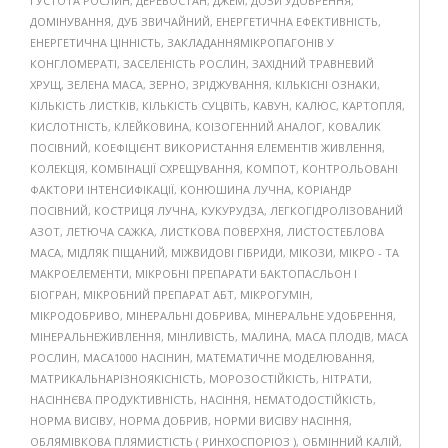
ГУСТОТА РОСЛИН
,
ДЕРЕВОСТАН
,
ДЖЕМ
,
ДОЗИ УДОБРЕННЯ
,
ДОМІНУВАННЯ
,
ДУБ ЗВИЧАЙНИЙ
,
ЕНЕРГЕТИЧНА ЕФЕКТИВНІСТЬ
,
ЕНЕРГЕТИЧНА ЦІННІСТЬ
,
ЗАКЛАДАННЯМІКРОПАГОНІВ У
КОНГЛОМЕРАТІ
,
ЗАСЕЛЕНІСТЬ РОСЛИН
,
ЗАХІДНИЙ ТРАВНЕВИЙ
ХРУЩ
,
ЗЕЛЕНА МАСА
,
ЗЕРНО
,
ЗРІДЖУВАННЯ
,
КІЛЬКІСНІ ОЗНАКИ
,
КІЛЬКІСТЬ ЛИСТКІВ
,
КІЛЬКІСТЬ СУЦВІТЬ
,
КАВУН
,
КАЛЮС
,
КАРТОПЛЯ
,
КИСЛОТНІСТЬ
,
КЛЕЙКОВИНА
,
КОІЗОГЕННИЙ АНАЛОГ
,
КОВАЛИК
ПОСІВНИЙ
,
КОЕФІЦІЄНТ ВИКОРИСТАННЯ ЕЛЕМЕНТІВ ЖИВЛЕННЯ
,
КОЛЕКЦІЯ
,
КОМБІНАЦІЇ СХРЕЩУВАННЯ
,
КОМПОТ
,
КОНТРОЛЬОВАНІ
ФАКТОРИ ІНТЕНСИФІКАЦІЇ
,
КОНЮШИНА ЛУЧНА
,
КОРІАНДР
ПОСІВНИЙ
,
КОСТРИЦЯ ЛУЧНА
,
КУКУРУДЗА
,
ЛЕГКОГІДРОЛІЗОВАНИЙ
АЗОТ
,
ЛЕТЮЧА САЖКА
,
ЛИСТКОВА ПОВЕРХНЯ
,
ЛИСТОСТЕБЛОВА
МАСА
,
МІДЛЯК ПІЩАНИЙ
,
МІЖВИДОВІ ГІБРИДИ
,
МІКОЗИ
,
МІКРО - ТА
МАКРОЕЛЕМЕНТИ
,
МІКРОБНІ ПРЕПАРАТИ БАКТОПАСЛЬОН І
БІОГРАН
,
МІКРОБНИЙ ПРЕПАРАТ АБТ
,
МІКРОГУМІН
,
МІКРОДОБРИВО
,
МІНЕРАЛЬНІ ДОБРИВА
,
МІНЕРАЛЬНЕ УДОБРЕННЯ
,
МІНЕРАЛЬНЕЖИВЛЕННЯ
,
МІНЛИВІСТЬ
,
МАЛИНА
,
МАСА ПЛОДІВ
,
МАСА
РОСЛИН
,
МАСА1000 НАСІНИН
,
МАТЕМАТИЧНЕ МОДЕЛЮВАННЯ
,
МАТРИКАЛЬНАРІЗНОЯКІСНІСТЬ
,
МОРОЗОСТІЙКІСТЬ
,
НІТРАТИ
,
НАСІННЄВА ПРОДУКТИВНІСТЬ
,
НАСІННЯ
,
НЕМАТОДОСТІЙКІСТЬ
,
НОРМА ВИСІВУ
,
НОРМА ДОБРИВ
,
НОРМИ ВИСІВУ НАСІННЯ
,
ОБЛЯМІВКОВА ПЛЯМИСТІСТЬ ( РИНХОСПОРІОЗ )
,
ОБМІННИЙ КАЛІЙ
,