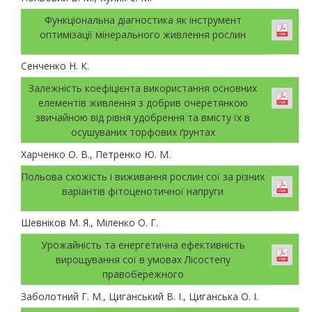
Функціональна діагностика як інструмент
оптимізації мінерального живлення рослин
Сенченко Н. К.
Залежність коефіцієнта використання основних
елементів живлення з добрив очеретянкою
звичайною від рівня удобрення та вмісту їх в
осушуваних торфових ґрунтах
Харченко О. В., Петренко Ю. М.
Польова схожість і виживання рослин сої за різних
варіантів фітоценотичної напруги
Шевніков М. Я., Міленко О. Г.
Урожайність та енергетична ефективність
вирощування сої в умовах Лісостепу
правобережного
Заболотний Г. М., Циганський В. І., Циганська О. І.