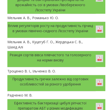
врожайність сої в умовах Лівобережного
Лісостепу України
Мельник А. В., Романько Ю. О.
Вплив регуляторів росту на продуктивність гірчиці
в умовах північно-східного Лісостепу України
Мельник А. В., Куцегуб Г. О., Жердецька С. В.,
Шахід Алі
Реакція сортів вівса плівчастого та голозерного
на норми висіву
Троценко В. І., Ільченко В. О.
Продуктивність гречки залежно від сортових
особливостей за різного удобрення
Радченко М. В.
Ефективність бактеризації цибулі ріпчастої
препаратом АБТ у різних модифікаціях