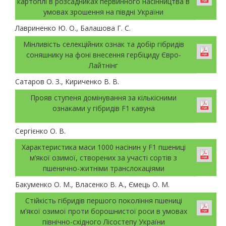
картоплі в розсадниках первинного насінництва в
умовах зрошення на півдні України
Лавриненко Ю. О., Балашова Г. С.
Мінливість селекційних ознак та добір гібридів
соняшнику на фоні внесення гербіциду Євро-
Лайтнінг
Сатаров О. З., Кириченко В. В.
Прояв ступеня домінування за кількісними
ознаками у гібридів F1 кавуна
Сергієнко О. В.
Характеристика маси 1000 насінин у F1 пшениці
м’якої озимої, створених за участі сортів з
пшенично-житніми транслокаціями
Бакуменко О. М., Власенко В. А., Ємець О. М.
Стійкість гібридів першого покоління пшениці
м’якої озимої проти борошнистої роси в умовах
північно-східного Лісостепу України