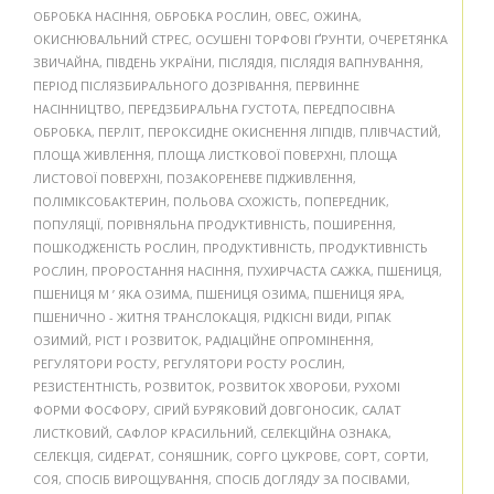
ОБРОБКА НАСІННЯ
,
ОБРОБКА РОСЛИН
,
ОВЕС
,
ОЖИНА
,
ОКИСНЮВАЛЬНИЙ СТРЕС
,
ОСУШЕНІ ТОРФОВІ ҐРУНТИ
,
ОЧЕРЕТЯНКА
ЗВИЧАЙНА
,
ПІВДЕНЬ УКРАЇНИ
,
ПІСЛЯДІЯ
,
ПІСЛЯДІЯ ВАПНУВАННЯ
,
ПЕРІОД ПІСЛЯЗБИРАЛЬНОГО ДОЗРІВАННЯ
,
ПЕРВИННЕ
НАСІННИЦТВО
,
ПЕРЕДЗБИРАЛЬНА ГУСТОТА
,
ПЕРЕДПОСІВНА
ОБРОБКА
,
ПЕРЛІТ
,
ПЕРОКСИДНЕ ОКИСНЕННЯ ЛІПІДІВ
,
ПЛІВЧАСТИЙ
,
ПЛОЩА ЖИВЛЕННЯ
,
ПЛОЩА ЛИСТКОВОЇ ПОВЕРХНІ
,
ПЛОЩА
ЛИСТОВОЇ ПОВЕРХНІ
,
ПОЗАКОРЕНЕВЕ ПІДЖИВЛЕННЯ
,
ПОЛІМІКСОБАКТЕРИН
,
ПОЛЬОВА СХОЖІСТЬ
,
ПОПЕРЕДНИК
,
ПОПУЛЯЦІЇ
,
ПОРІВНЯЛЬНА ПРОДУКТИВНІСТЬ
,
ПОШИРЕННЯ
,
ПОШКОДЖЕНІСТЬ РОСЛИН
,
ПРОДУКТИВНІСТЬ
,
ПРОДУКТИВНІСТЬ
РОСЛИН
,
ПРОРОСТАННЯ НАСІННЯ
,
ПУХИРЧАСТА САЖКА
,
ПШЕНИЦЯ
,
ПШЕНИЦЯ М ’ ЯКА ОЗИМА
,
ПШЕНИЦЯ ОЗИМА
,
ПШЕНИЦЯ ЯРА
,
ПШЕНИЧНО - ЖИТНЯ ТРАНСЛОКАЦІЯ
,
РІДКІСНІ ВИДИ
,
РІПАК
ОЗИМИЙ
,
РІСТ І РОЗВИТОК
,
РАДІАЦІЙНЕ ОПРОМІНЕННЯ
,
РЕГУЛЯТОРИ РОСТУ
,
РЕГУЛЯТОРИ РОСТУ РОСЛИН
,
РЕЗИСТЕНТНІСТЬ
,
РОЗВИТОК
,
РОЗВИТОК ХВОРОБИ
,
РУХОМІ
ФОРМИ ФОСФОРУ
,
СІРИЙ БУРЯКОВИЙ ДОВГОНОСИК
,
САЛАТ
ЛИСТКОВИЙ
,
САФЛОР КРАСИЛЬНИЙ
,
СЕЛЕКЦІЙНА ОЗНАКА
,
СЕЛЕКЦІЯ
,
СИДЕРАТ
,
СОНЯШНИК
,
СОРГО ЦУКРОВЕ
,
СОРТ
,
СОРТИ
,
СОЯ
,
СПОСІБ ВИРОЩУВАННЯ
,
СПОСІБ ДОГЛЯДУ ЗА ПОСІВАМИ
,