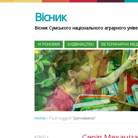
Вісник
Вісник Сумського національного аграрного уніве
АГРОНОМІЯ
БУДІВНИЦТВО
ВЕТЕРИНАРНА МЕ
Home
»
Post tagged
"речовина"
Серія Механіза
#TAGS
«