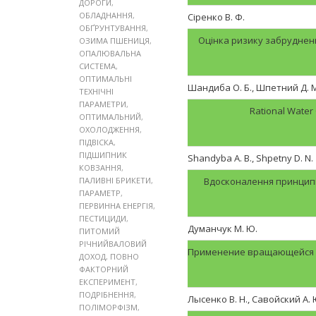
ДОРОГИ
,
ОБЛАДНАННЯ
,
Сіренко В. Ф.
ОБҐРУНТУВАННЯ
,
Оцінка ризику забрудне
ОЗИМА ПШЕНИЦЯ
,
ОПАЛЮВАЛЬНА
СИСТЕМА
,
ОПТИМАЛЬНІ
Шандиба О. Б., Шпетний Д. М.
ТЕХНІЧНІ
ПАРАМЕТРИ
,
Rational Water
ОПТИМАЛЬНИЙ
,
ОХОЛОДЖЕННЯ
,
ПІДВІСКА
,
ПІДШИПНИК
Shandyba A. B., Shpetny D. N.
КОВЗАННЯ
,
ПАЛИВНІ БРИКЕТИ
,
Вдосконалення принципі
ПАРАМЕТР
,
ПЕРВИННА ЕНЕРГІЯ
,
ПЕСТИЦИДИ
,
Думанчук М. Ю.
ПИТОМИЙ
РІЧНИЙВАЛОВИЙ
Применение вращающейся с
ДОХОД
,
ПОВНО
ФАКТОРНИЙ
ЕКСПЕРИМЕНТ
,
ПОДРІБНЕННЯ
,
Лысенко В. Н., Савойский А. 
ПОЛІМОРФІЗМ
,