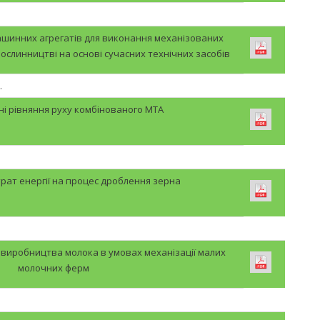
шинних агрегатів для виконання механізованих
рослинництві на основі сучасних технічних засобів
.
і рівняння руху комбінованого МТА
рат енергії на процес дроблення зерна
 виробництва молока в умовах механізації малих
молочних ферм