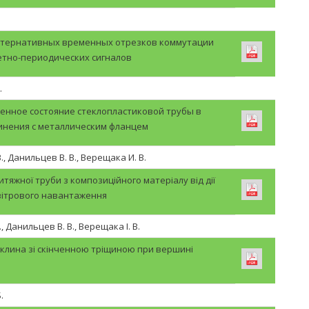
ьтернативных временных отрезков коммутации
етно-периодических сигналов
.
енное состояние стеклопластиковой трубы в
инения с металлическим фланцем
., Данильцев В. В., Верещака И. В.
итяжної труби з композиційного матеріалу від дії
вітрового навантаження
, Данильцев В. В., Верещака І. В.
 клина зі скінченною тріщиною при вершині
.