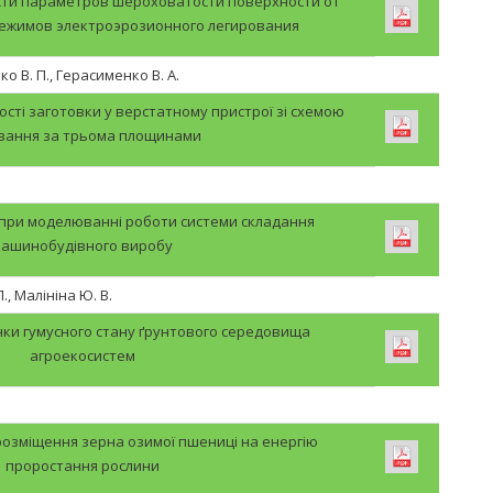
ти параметров шероховатости поверхности от
режимов электроэрозионного легирования
о В. П., Герасименко В. А.
сті заготовки у верстатному пристрої зі схемою
вання за трьома площинами
 при моделюванні роботи системи складання
ашинобудівного виробу
., Малініна Ю. В.
інки гумусного стану ґрунтового середовища
агроекосистем
розміщення зерна озимої пшениці на енергію
проростання рослини