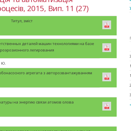
цесів, 2015, Вип. 11 (27)
Титул, зміст
тственных деталей машин технологиями на базе
троэрозионного легирования
. Ю.
турбонасосного агрегата з авторозвантажуванням
атуры на энергию связи атомов олова