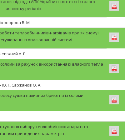
тання відходів АПК України в контексті сталого
розвитку регіонів
 Ніконорова В. М.
роботи теплообмінників-нагрівачів при якісному і
регулюванні в опалювальній системі
 Чепіжний А. В.
 соломи за рахунок використання їх власного тепла
 Ю. І., Саржанов О. А.
оцесу сушки паливних брикетів із соломи
унтування вибору теплообмінних апаратів з
танням приведених параметрів