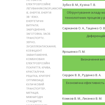
ЕЛЕКТРОЕРОЗІЙНЕ
Зубко В. М., Кузіна Т. В.
ЛЕГУВАННЯKONOPLIANCHENKO
Обгрунтування складу ма
IE
,
ЕНЕРГІЯ
,
ЕНЕРГІЯ
ЗВ ' ЯЗКУ
,
технологічних процесів у 
ЕНЕРГЕТИЧНІ
ВИТРАТИ
,
Саржанов О. А., Таценко О. В
ЗАБРУДНЕННЯ
,
ЗАГОТОВКА
,
ЗАСІБ
Диференційн
ТРАНСПОРТУ
,
ЗЕРНО
,
ЗУСИЛЛЯЗАТИСКАННЯ
,
КОЕФІЦІЄНТ
Ярошенко П. М.
ЗАВАНТАЖЕННЯ
,
КОМБІНОВАНІ
Визначення вит
ЕЛЕКТРОЕРОЗІЙНІ
ПОКРИТТЯ
,
КРИВА
,
КРИСТАЛІЧНА
Сердюк В. В., Руденко В. А.
РЕШІТКА
,
КРИТЕРІЇ
ОПТИМІЗАЦІЇ
,
Економічна ефективність
КУЛАЧКОВИЙ
ТРАНСПОРТЕР
,
МІГРАЦІЯ
,
МІЖНАРОДНІ
Комков В. М., Лисенко В. М.
СТАНДАРТИ
,