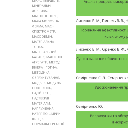
МІКРОТВЕРДІСТЬ
,
Аналіз процесів викорис
МІНЕРАЛЬНІ
ДОБРИВА
,
МАГНІТНЕ ПОЛЕ
,
Лисенко В. М., Гімпель В. В.,
МАЛА МОЛОЧНА
ФЕРМА
,
МАС -
Порівняння ефективності 
СПЕКТРОМЕТР
,
кількісному 
МАСООБМІН
,
МАТЕРІАЛЬНА
ТОЧКА
,
Лисенко В. М., Сіренко В. Ф.,
МАТЕРІАЛЬНИЙ
БАЛАНС
,
МАШИННІ
Сушка паливних брикетів із
АГРЕГАТИ
,
МЕТОД
ВІНЕРА - ГОПФА
,
МЕТОДИКА
Семірненко С. Л., Семірненко
ОБҐРУНТУВАННЯ
,
МОДЕЛЬ
,
МОДУЛЬ
Удосконалення пр
ПОВЕРХОНЬ
,
НАДІЙНІСТЬ
,
НАДТВЕРДІ
МАТЕРІАЛИ
,
Семірненко Ю. І.
НАПРУЖЕННЯ
,
НАТЯГ ПО ШИРИНІ
Розрахунки та обгр
ШЛІЦІВ
,
викорис
НОРМАЛЬНІ РЕАКЦІЇ