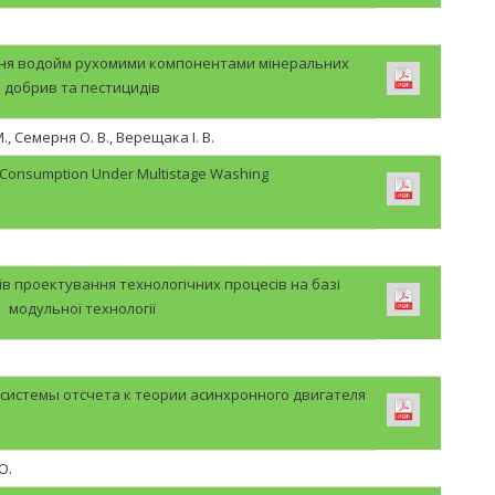
ння водойм рухомими компонентами мінеральних
добрив та пестицидів
, Семерня О. В., Верещака І. В.
 Consumption Under Multistage Washing
в проектування технологічних процесів на базі
модульної технології
истемы отсчета к теории асинхронного двигателя
Ю.