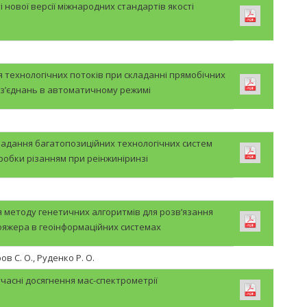
і нової версії міжнародних стандартів якості
ехнологічних потоків при складанні прямобічних
 з’єднань в автоматичному режимі
ладання багатопозиційних технологічних систем
обки різанням при реінжиніринзі
.
 методу генетичних алгоритмів для розв’язання
ояжера в геоінформаційних системах
ров С. О., Руденко Р. О.
учасні досягнення мас-спектрометрії