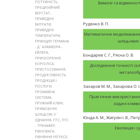
ПОТУЖНІСТЬ
,
Вимоги та відмінност
ПРЕЦИЗІЙНИЙ
ВЕРСТАТ
,
ПРИВЕДЕНІ
Руденко В. П.
ВИТРАТИ
,
ПРИВЕДЕНІ
Математичне моделювання т
ТЕМПЕРАТУРИ
,
шліцьових
ПРИНЦИП ГЕРМАНА
- Д ' АЛАМБЕРА -
ЕЙЛЕРА
,
Бондарев С. Г., Рясна О. В.
ПРИСКОРЕННЯ
КОРІОЛІСА
,
Дослідження точності ск
ПРИСТОСУВАННЯ
,
металообр
ПРОДУКТИВНІСТЬ
,
ПРОДУКЦІЯ І
Захаров М. М., Захарова О. І
ПОСЛУГИ
,
ПРОМИВНА
Практичне використання
СИСТЕМА
,
ПРУЖНИЙ КЛИН
,
задачі комів
ПРЯМОБІЧНІ
ШЛІЦЬОВІ З ’
Юнда А. М., Жигулін І. В., Пет
ЄДНАННЯ
,
ПТС
,
ПТС
- ТРЕНАЖЕР
,
Еволюція і с
РІВНОВАГА
,
РІВНЯННЯ РЕГРЕСІЇ
,