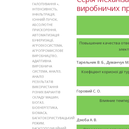
ГАЛОПУВАННЯ »
,
виробничих про
ІНТЕНСИВНІСТЬ
,
ІНФІЛЬТРАЦІЯ
,
ІОННИЙ ПУЧОК
,
АБСОЛЮТНЕ
ПРИСКОРЕННЯ
,
АВТОМАТИЗАЦІЯ
БУФЕРИЗАЦІЇ
,
Повышение качества отве
АГРОЕКОСИСТЕМА
,
элек
АГРОПРОМИСЛОВЕ
ВИРОБНИЦТВО
,
АДАПТИВНА
Тарельник В. Б., Думанчук М
ВИРОБНИЧА
СИСТЕМА
,
АНАЛІЗ
,
Коефіцієнт корисної дії 
АНАЛІЗ
РЕЗУЛЬТАТІВ
ВИКОРИСТАННЯ
Горовий С. О.
РІЗНИХ ВАРІАНТІВ
СКЛАДУ МАШИН
,
Влияние темпер
БІОГАЗ
,
БІОЕНЕРГЕТИКА
,
БІОМАСА
,
БАГАТОКОРИСТУВАЦЬКИЙ
Дзюба А. В.
РЕЖИМ
,
БАГАТОПОЗИЦІЙНИЙ
,