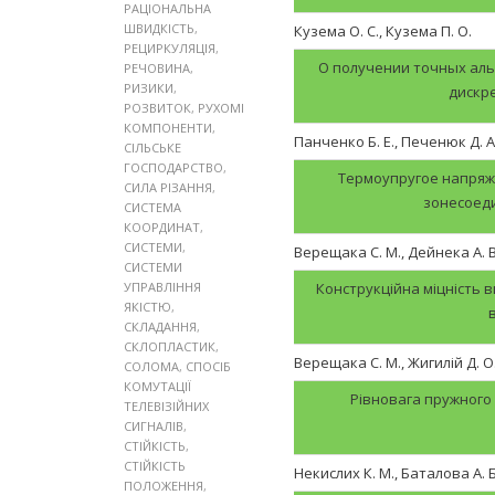
РАЦІОНАЛЬНА
ШВИДКІСТЬ
,
Кузема О. С., Кузема П. О.
РЕЦИРКУЛЯЦІЯ
,
О получении точных ал
РЕЧОВИНА
,
РИЗИКИ
,
дискр
РОЗВИТОК
,
РУХОМІ
КОМПОНЕНТИ
,
Панченко Б. Е., Печенюк Д. А
СІЛЬСЬКЕ
ГОСПОДАРСТВО
,
Термоупругое напряж
СИЛА РІЗАННЯ
,
зонесоед
СИСТЕМА
КООРДИНАТ
,
СИСТЕМИ
,
Верещака С. М., Дейнека А. В
СИСТЕМИ
УПРАВЛІННЯ
Конструкційна міцність в
ЯКІСТЮ
,
СКЛАДАННЯ
,
СКЛОПЛАСТИК
,
Верещака С. М., Жигилій Д. О.
СОЛОМА
,
СПОСІБ
КОМУТАЦІЇ
Рівновага пружного
ТЕЛЕВІЗІЙНИХ
СИГНАЛІВ
,
СТІЙКІСТЬ
,
СТІЙКІСТЬ
Некислих К. М., Баталова А. Б
ПОЛОЖЕННЯ
,