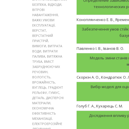
Определение зависимос
БЕЗПЕКА
,
ВІДХОДИ
,
технологических 
ВІТРОВІ
НАВАНТАЖЕННЯ
,
Коноплянченко Е. В., Яременк
ВАЖКІ УМОВИ
ЕКСПЛУАТАЦІЇ
,
Забезпечення умов стійко
ВЕРСТАТ
,
базу
ВЕРСТАТНИЙ
ПРИСТРІЙ
,
ВИМОГИ
,
ВИТРАТА
Павленко І. В., Іванов В. О.
ВОДИ
,
ВИТРАТИ
ПАЛИВА
,
ВИТЯЖНА
Модель зміни станів
ТРУБА
,
ВМІСТ
м
ЗАБРУДНЮЮЧИХ
РЕЧОВИН
,
Скоркін А. О., Кондратюк О. Л
ВОЛОГІСТЬ
,
ВРОЖАЙНІСТЬ
,
Вибір моделі для оц
ВУГЛЕЦЬ
,
ГРАДІЄНТ
РЕЛЬЄФУ
,
ГУМУС
,
ДЕТАЛЬ
,
ДИСПЕРСНІ
МАТЕРІАЛИ
,
Голуб Г. А., Кухарець С. М.
ЕКОНОМІЧНА
ЕФЕКТИВНІСТЬ
Дослідження впливу 
МЕХАНІЗАЦІЇ
,
ЕЛЕКТРОЕРОЗІЙНЕ
ЛЕГУВАННЯ
,