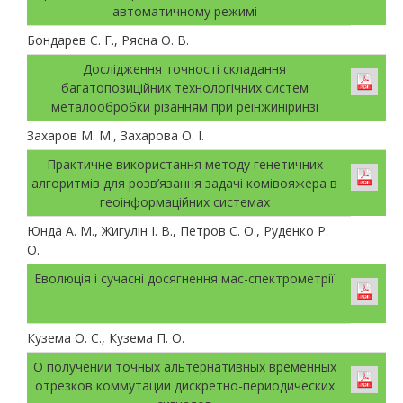
автоматичному режимі
Бондарев С. Г., Рясна О. В.
Дослідження точності складання
багатопозиційних технологічних систем
металообробки різанням при реінжиніринзі
Захаров М. М., Захарова О. І.
Практичне використання методу генетичних
алгоритмів для розв’язання задачі комівояжера в
геоінформаційних системах
Юнда А. М., Жигулін І. В., Петров С. О., Руденко Р.
О.
Еволюція і сучасні досягнення мас-спектрометрії
Кузема О. С., Кузема П. О.
О получении точных альтернативных временных
отрезков коммутации дискретно-периодических