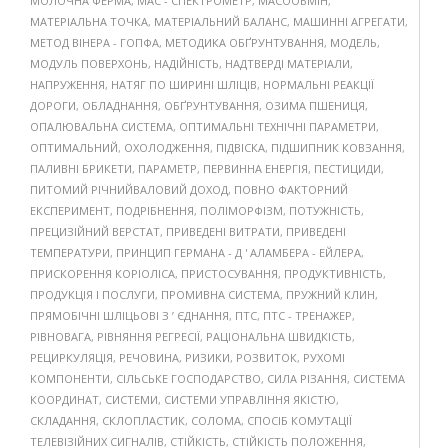
МОЛОЧНА ФЕРМА
,
МАС - СПЕКТРОМЕТР
,
МАСООБМІН
,
МАТЕРІАЛЬНА ТОЧКА
,
МАТЕРІАЛЬНИЙ БАЛАНС
,
МАШИННІ АГРЕГАТИ
,
МЕТОД ВІНЕРА - ГОПФА
,
МЕТОДИКА ОБҐРУНТУВАННЯ
,
МОДЕЛЬ
,
МОДУЛЬ ПОВЕРХОНЬ
,
НАДІЙНІСТЬ
,
НАДТВЕРДІ МАТЕРІАЛИ
,
НАПРУЖЕННЯ
,
НАТЯГ ПО ШИРИНІ ШЛІЦІВ
,
НОРМАЛЬНІ РЕАКЦІЇ
ДОРОГИ
,
ОБЛАДНАННЯ
,
ОБҐРУНТУВАННЯ
,
ОЗИМА ПШЕНИЦЯ
,
ОПАЛЮВАЛЬНА СИСТЕМА
,
ОПТИМАЛЬНІ ТЕХНІЧНІ ПАРАМЕТРИ
,
ОПТИМАЛЬНИЙ
,
ОХОЛОДЖЕННЯ
,
ПІДВІСКА
,
ПІДШИПНИК КОВЗАННЯ
,
ПАЛИВНІ БРИКЕТИ
,
ПАРАМЕТР
,
ПЕРВИННА ЕНЕРГІЯ
,
ПЕСТИЦИДИ
,
ПИТОМИЙ РІЧНИЙВАЛОВИЙ ДОХОД
,
ПОВНО ФАКТОРНИЙ
ЕКСПЕРИМЕНТ
,
ПОДРІБНЕННЯ
,
ПОЛІМОРФІЗМ
,
ПОТУЖНІСТЬ
,
ПРЕЦИЗІЙНИЙ ВЕРСТАТ
,
ПРИВЕДЕНІ ВИТРАТИ
,
ПРИВЕДЕНІ
ТЕМПЕРАТУРИ
,
ПРИНЦИП ГЕРМАНА - Д ' АЛАМБЕРА - ЕЙЛЕРА
,
ПРИСКОРЕННЯ КОРІОЛІСА
,
ПРИСТОСУВАННЯ
,
ПРОДУКТИВНІСТЬ
,
ПРОДУКЦІЯ І ПОСЛУГИ
,
ПРОМИВНА СИСТЕМА
,
ПРУЖНИЙ КЛИН
,
ПРЯМОБІЧНІ ШЛІЦЬОВІ З ’ ЄДНАННЯ
,
ПТС
,
ПТС - ТРЕНАЖЕР
,
РІВНОВАГА
,
РІВНЯННЯ РЕГРЕСІЇ
,
РАЦІОНАЛЬНА ШВИДКІСТЬ
,
РЕЦИРКУЛЯЦІЯ
,
РЕЧОВИНА
,
РИЗИКИ
,
РОЗВИТОК
,
РУХОМІ
КОМПОНЕНТИ
,
СІЛЬСЬКЕ ГОСПОДАРСТВО
,
СИЛА РІЗАННЯ
,
СИСТЕМА
КООРДИНАТ
,
СИСТЕМИ
,
СИСТЕМИ УПРАВЛІННЯ ЯКІСТЮ
,
СКЛАДАННЯ
,
СКЛОПЛАСТИК
,
СОЛОМА
,
СПОСІБ КОМУТАЦІЇ
ТЕЛЕВІЗІЙНИХ СИГНАЛІВ
,
СТІЙКІСТЬ
,
СТІЙКІСТЬ ПОЛОЖЕННЯ
,