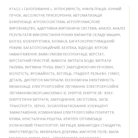
#TAGS
« ГАЛОПУВАННЯ »
,
ІНТЕНСИВНІСТЬ
,
ІНФІЛЬТРАЦІЯ
,
ІОННИЙ
ПУЧОК
,
АБСОЛЮТНЕ ПРИСКОРЕННЯ
,
АВТОМАТИЗАЦІЯ
БУФЕРИЗАЦІЇ
,
АГРОЕКОСИСТЕМА
,
АГРОПРОМИСЛОВЕ
ВИРОБНИЦТВО
,
АДАПТИВНА ВИРОБНИЧА СИСТЕМА
,
АНАЛІЗ
,
АНАЛІЗ
РЕЗУЛЬТАТІВ ВИКОРИСТАННЯ РІЗНИХ ВАРІАНТІВ СКЛАДУ МАШИН
,
БІОГАЗ
,
БІОЕНЕРГЕТИКА
,
БІОМАСА
,
БАГАТОКОРИСТУВАЦЬКИЙ
РЕЖИМ
,
БАГАТОПОЗИЦІЙНИЙ
,
БЕЗПЕКА
,
ВІДХОДИ
,
ВІТРОВІ
НАВАНТАЖЕННЯ
,
ВАЖКІ УМОВИ ЕКСПЛУАТАЦІЇ
,
ВЕРСТАТ
,
ВЕРСТАТНИЙ ПРИСТРІЙ
,
ВИМОГИ
,
ВИТРАТА ВОДИ
,
ВИТРАТИ
ПАЛИВА
,
ВИТЯЖНА ТРУБА
,
ВМІСТ ЗАБРУДНЮЮЧИХ РЕЧОВИН
,
ВОЛОГІСТЬ
,
ВРОЖАЙНІСТЬ
,
ВУГЛЕЦЬ
,
ГРАДІЄНТ РЕЛЬЄФУ
,
ГУМУС
,
ДЕТАЛЬ
,
ДИСПЕРСНІ МАТЕРІАЛИ
,
ЕКОНОМІЧНА ЕФЕКТИВНІСТЬ
МЕХАНІЗАЦІЇ
,
ЕЛЕКТРОЕРОЗІЙНЕ ЛЕГУВАННЯ
,
ЕЛЕКТРОЕРОЗІЙНЕ
ЛЕГУВАННЯKONOPLIANCHENKO IE
,
ЕНЕРГІЯ
,
ЕНЕРГІЯ ЗВ ' ЯЗКУ
,
ЕНЕРГЕТИЧНІ ВИТРАТИ
,
ЗАБРУДНЕННЯ
,
ЗАГОТОВКА
,
ЗАСІБ
ТРАНСПОРТУ
,
ЗЕРНО
,
ЗУСИЛЛЯЗАТИСКАННЯ
,
КОЕФІЦІЄНТ
ЗАВАНТАЖЕННЯ
,
КОМБІНОВАНІ ЕЛЕКТРОЕРОЗІЙНІ ПОКРИТТЯ
,
КРИВА
,
КРИСТАЛІЧНА РЕШІТКА
,
КРИТЕРІЇ ОПТИМІЗАЦІЇ
,
КУЛАЧКОВИЙ ТРАНСПОРТЕР
,
МІГРАЦІЯ
,
МІЖНАРОДНІ СТАНДАРТИ
,
МІКРОТВЕРДІСТЬ
,
МІНЕРАЛЬНІ ДОБРИВА
,
МАГНІТНЕ ПОЛЕ
,
МАЛА