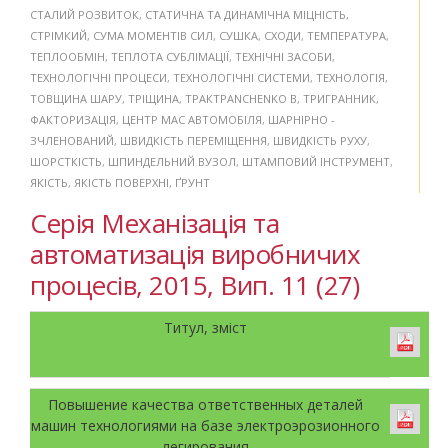
СТАЛИЙ РОЗВИТОК
,
СТАТИЧНА ТА ДИНАМІЧНА МІЦНІСТЬ
,
СТРІМКИЙ
,
СУМА МОМЕНТІВ СИЛ
,
СУШКА
,
СХОДИ
,
ТЕМПЕРАТУРА
,
ТЕПЛООБМІН
,
ТЕПЛОТА СУБЛІМАЦІЇ
,
ТЕХНІЧНІ ЗАСОБИ
,
ТЕХНОЛОГІЧНІ ПРОЦЕСИ
,
ТЕХНОЛОГІЧНІ СИСТЕМИ
,
ТЕХНОЛОГІЯ
,
ТОВЩИНА ШАРУ
,
ТРІЩИНА
,
ТРАКТPANCHENKO B
,
ТРИГРАННИК
,
ФАКТОРИЗАЦІЯ
,
ЦЕНТР МАС АВТОМОБІЛЯ
,
ШАРНІРНО -
ЗЧЛЕНОВАНИЙ
,
ШВИДКІСТЬ ПЕРЕМІЩЕННЯ
,
ШВИДКІСТЬ РУХУ
,
ШОРСТКІСТЬ
,
ШПИНДЕЛЬНИЙ ВУЗОЛ
,
ШТАМПОВИЙ ІНСТРУМЕНТ
,
ЯКІСТЬ
,
ЯКІСТЬ ПОВЕРХНІ
,
ҐРУНТ
Серія Механізація та
автоматизація виробничих
процесів, 2015, Вип. 11 (27)
Титул, зміст
Повышение качества ответственных деталей
машин технологиями на базе электроэрозионного
легирования