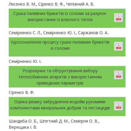
Лисенко В. М., Сіренко В. Ф., Чепіжний А. В.
Сушка паливних брикетів із соломи за рахунок
використання їх власного тепла
Семірненко С. Л., Семірненко Ю. І., Саржанов О. А.
Удосконалення процесу сушки паливних брикетів
із соломи
Семірненко Ю. І.
Розрахунки та обгрунтування вибору
теплообмінних апаратів з використанням
приведених параметрів
Сіренко В. Ф.
Оцінка ризику забруднення водойм рухомими
компонентами мінеральних добрив та пестицидів
Шандиба О. Б., Шпетний Д. М., Семерня О. В.,
Верещака І. В.