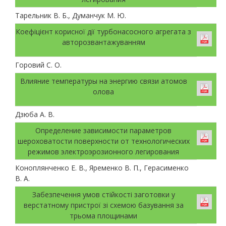
Тарельник В. Б., Думанчук М. Ю.
Коефіцієнт корисної дії турбонасосного агрегата з
авторозвантажуванням
Горовий С. О.
Влияние температуры на энергию связи атомов
олова
Дзюба А. В.
Определение зависимости параметров
шероховатости поверхности от технологических
режимов электроэрозионного легирования
Коноплянченко Е. В., Яременко В. П., Герасименко
В. А.
Забезпечення умов стійкості заготовки у
верстатному пристрої зі схемою базування за
трьома площинами