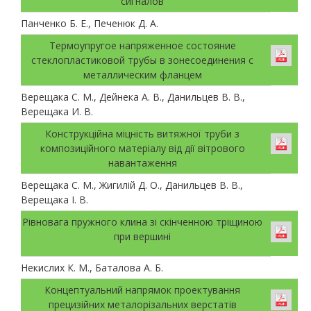
сигналов
Панченко Б. Е., Печенюк Д. А.
Термоупругое напряженное состояние
стеклопластиковой трубы в зонесоединения с
металлическим фланцем
Верещака С. М., Дейнека А. В., Данильцев В. В.,
Верещака И. В.
Конструкційна міцність витяжної труби з
композиційного матеріалу від дії вітрового
навантаження
Верещака С. М., Жигилій Д. О., Данильцев В. В.,
Верещака І. В.
Рівновага пружного клина зі скінченною тріщиною
при вершині
Некислих К. М., Баталова А. Б.
Концептуальний напрямок проектування
прецизійних металорізальних верстатів