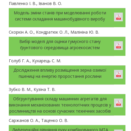
Павленко І. В., Іванов В. О.
Модель зміни станів при моделюванні роботи
системи складання машинобудівного виробу
Скоркін А. О., Кондратюк О. Л., Малініна Ю. В.
Вибір моделі для оцінки гумусного стану
ґрунтового середовища агроекосистем
Голуб Г. А., Кухарець С. М.
Дослідження впливу розміщення зерна озимої
пшениці на енергію проростання рослини
Зубко В. М., Кузіна Т. В.
Обгрунтування складу машинних агрегатів для
виконання механізованих технологічних процесів у
рослинництві на основі сучасних технічних засобів
Саржанов О. А., Таценко О. В.
Диференційні рівняння руху комбінованого МТА