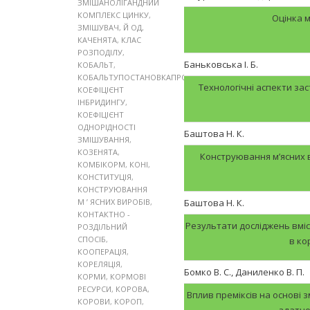
ЗМІШАНОЛІГАНДНИЙ
КОМПЛЕКС ЦИНКУ
,
Оцінка м
ЗМІШУВАЧ
,
Й ОД
,
КАЧЕНЯТА
,
КЛАС
РОЗПОДІЛУ
,
Баньковська І. Б.
КОБАЛЬТ
,
КОБАЛЬТУПОСТАНОВКАПРОБЛЕМИ
,
Технологічні аспекти за
КОЕФІЦІЄНТ
ІНБРИДИНГУ
,
КОЕФІЦІЄНТ
ОДНОРІДНОСТІ
Баштова Н. К.
ЗМІШУВАННЯ
,
КОЗЕНЯТА
,
Конструювання м’ясних в
КОМБІКОРМ
,
КОНІ
,
КОНСТИТУЦІЯ
,
КОНСТРУЮВАННЯ
М ’ ЯСНИХ ВИРОБІВ
,
Баштова Н. К.
КОНТАКТНО -
Результати досліджень вміст
РОЗДІЛЬНИЙ
СПОСІБ
,
в ко
КООПЕРАЦІЯ
,
КОРЕЛЯЦІЯ
,
Бомко В. С., Даниленко В. П.
КОРМИ
,
КОРМОВІ
РЕСУРСИ
,
КОРОВА
,
Вплив преміксів на основі 
КОРОВИ
,
КОРОП
,
здатно