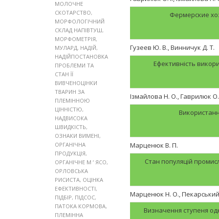
МОЛОЧНЕ
СКОТАРСТВО
,
Фермерские хоз
МОРФОЛОГІЧНИЙ
СКЛАД НАПІВТУШ
,
МОРФОМЕТРІЯ
,
Гузеев Ю. В., Винничук Д. Т.
МУЛАРД
,
НАДІЙ
,
НАДІЙПОСТАНОВКА
Ефективність викори
ПРОБЛЕМИ ТА
СТАН ЇЇ
ВИВЧЕНОЦІНКИ
ТВАРИН ЗА
Ізмайлова Н. О., Гаврилюк О. 
ПЛЕМІННОЮ
ЦІННІСТЮ
,
Використанн
НАДВИСОКА
ШВИДКІСТЬ
,
ОЗНАКИ ВИМЕНІ
,
ОРГАНІЧНА
Марценюк В. П.
ПРОДУКЦІЯ
,
Стан популяцій промис
ОРГАНІЧНЕ М ’ ЯСО
,
ОРЛОВСЬКА
РИСИСТА
,
ОЦІНКА
ЕФЕКТИВНОСТІ
,
Марценюк Н. О., Пекарський А
ПІДБІР
,
ПІДСОС
,
ПАТОКА КОРМОВА
,
Визначення ступеня одн
ПЛЕМІННА