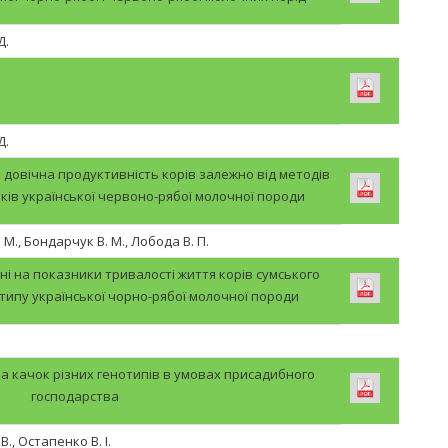
Д.
Д.
 довічна продуктивність корів залежно від методів
иків української червоно-рябої молочної породи
 М., Бондарчук В. М., Лобода В. П.
ні на показники тривалості життя корів сумського
ипу української чорно-рябої молочної породи
а качок різних генотипів в умовах присадибного
господарства
., Остапенко В. І.