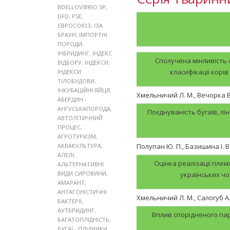
BDELLOVIBRIO SP
,
DFD
,
PSE
,
ЄВРОСОЮЗ
,
ІЗА
БРАУН
,
ІМПОРТНІ
ПОРОДИ
,
ІНБРИДИНГ
,
ІНДЕКС
Сполучена мінливість о
ВІДБОРУ
,
ІНДЕКСИ
,
класифікації корі
ІНДЕКСИ
ТІЛОБУДОВИ
,
ІНКУБАЦІЙНІ ЯЙЦЯ
,
Хмельничий Л. М., Вечорка В.
АБЕРДИН -
АНГУСЬКАПОРОДА
,
Поєднуваність бугаїв, лі
АВТОЛІТИЧНИЙ
ПРОЦЕС
,
АГРОТУРИЗМ
,
АКВАКУЛЬТУРА
,
Полупан Ю. П., Базишина І. В.
АЛЕЛІ
,
Оцінка реалізації племі
АЛЬТЕРНАТИВНІ
ВИДИ СИРОВИНИ
,
українських чо
АМАРАНТ
,
АНТАГОНІСТИЧНІ
Хмельничий Л. М., Салогуб А. 
БАКТЕРІЇ
,
АУТБРИДИНГ
,
Вплив спорідненого па
БАГАТОПЛІДНІСТЬ
,
БУГАЇ - ПЛІДНИКИ
,