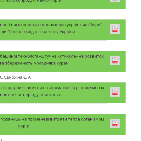
ості високопродуктивних корів української бурої
ди Північно-східного регіону України
аційної технології «штучна кутикула» на розвиток
 та збереженість молодняка курей
., Самохіна Є. А.
опородних і помісних свиноматок за різних умов їх
ння під час періоду поросності
та годівниць на променеві витрати тепла організмом
корів
О.