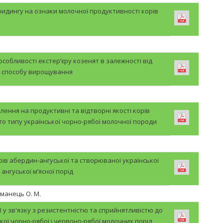
бридингу на ознаки молочної продуктивності корів
 особливості екстер’єру козенят в залежності від
способу вирощування
лення на продуктивні та відтворні якості корів
о типу української чорно-рябої молочної породи
ів абердин-ангуської та створюваної української
ангуської м’ясної порід
етманець О. М.
 у зв'язку з резистентністю та сприйнятливістю до
ької чорно-рябої і червоно-рябої молочних порід