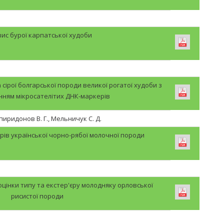
ис бурої карпатської худоби
сірої болгарської породи великої рогатої худоби з
нням мікросателітих ДНК-маркерів
Спиридонов В. Г., Мельничук С. Д.
орів української чорно-рябої молочної породи
цінки типу та екстер'єру молодняку орловської
рисистої породи