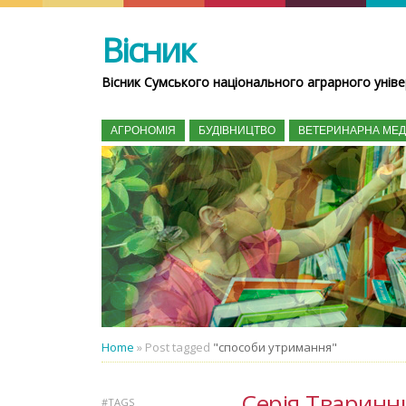
Вісник
Вісник Сумського національного аграрного уніве
АГРОНОМІЯ
БУДІВНИЦТВО
ВЕТЕРИНАРНА МЕ
Home
»
Post tagged
"способи утримання"
Серія Тваринни
#TAGS