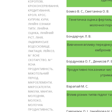
КОРОПОВІ
,
КРІОКОНСЕРВУВАННЯ
,
КРЕДИТУВАННЯ
,
Бомко В. С., Сметаніна О. В.
КРОЛІ
,
КРОС
,
Генетична оцінка фертильн
КУПРУМ
,
КУРИ
,
ЛІНІЙНІ ОЗНАКИ
молочної поро
ТИПУ
,
ЛІНІЙНА
ОЦІНКА
,
ЛІНІЙНИЙ
Бондарчук Л. В.
РІСТ
,
ЛІНІЯ
,
ЛАДИЖИНСЬКЕ
Вивчення впливу передінкуб
ВОДОСХОВИЩЕ
,
ембріонів
ЛАКТАЦІЯ
,
ЛЕЙКОЗ
,
М ’ ЯСНЕ
СКОТАРСТВО
,
М ”
Бордунова О. Г., Денисов Р. В
ЯСНА
ПРОДУКТИВНІСТЬ
,
Продуктивні показники чист
МІЖОТЕЛЬНИЙ
утрима
ПЕРІОД
,
МІКРОЕЛЕМЕНТИ
,
Варапай М. С.
МІКРОСАТЕЛІТИ
,
МАКУХА
,
МАНГАН
,
Вплив різних типів підлог 
МОЛОДНЯК
,
МОЛОКО
,
МОЛОЧНА
ПРОДУКТИВНІСТЬ
,
Гаврилюк О. І., Ізмайлова Н. 