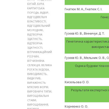
БУГАЙ
,
БУРА
КАРПАТСЬКА
Гнатюк М. А., Гнатюк С. І.
ПОРОДА
,
ВІДБІР
,
Генез
ВІДГОДІВЕЛЬНІ
ВЛАСТИВОСТІ
,
ВІДГОДІВЕЛЬНИЙ
МОЛОДНЯК
,
Гузєєв Ю. В., Вінничук Д. Т.
ВІДТВОРНА
ЗДАТНІСТЬ
,
Генетична характеристика 
ВІДТВОРНА
використа
ЗДАТНОСТІ
,
ВІТРИФІКАЦІЙНИЙ
РОЗЧИН
,
Гузєєв Ю. В., Мельник О. В., 
ВІТЧИЗНЯНА
СЕЛЕКЦІЯ
,
ВЕЛИКА
Оцінка будови тіла к
РОГАТА ХУДОБА
,
ВИВОДИМІСТЬ
,
ВИДИ РИБ
,
Кисельова О. О.
ВИРАЖЕНІСТЬ
М'ЯСНИХ ФОРМ
,
Результати експертної о
ВИРОБНИЧІ ТИПИ
,
ВИРОЩУВАЛЬНІ
СТАВИ
,
ВИРОЩУВАННЯ
,
Корнієнко О. О.
ВИСІВКИ
,