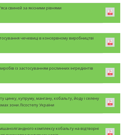
’яса свиней за якісними рівнями
стосування чечевиці в консервному виробництві
иробів із застосуванням рослинних інгредієнтів
у цинку, купруму, мангану, кобальту, йоду і селену
рмах зони Лісостепу України
змішанолігандного комплексу кобальту на відтворні
сті високопродуктивних корів