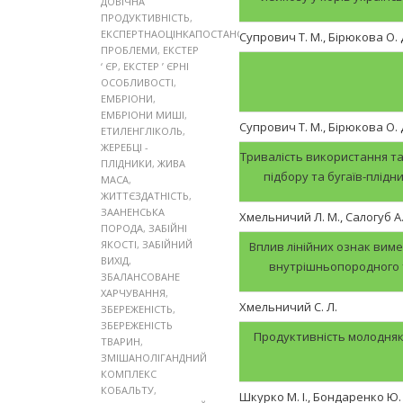
ДОВІЧНА
ПРОДУКТИВНІСТЬ
,
ЕКСПЕРТНАОЦІНКАПОСТАНОВКА
Супрович Т. М., Бірюкова О. 
ПРОБЛЕМИ
,
ЕКСТЕР
‘ ЄР
,
ЕКСТЕР ’ ЄРНІ
ОСОБЛИВОСТІ
,
ЕМБРІОНИ
,
ЕМБРІОНИ МИШІ
,
Супрович Т. М., Бірюкова О. 
ЕТИЛЕНГЛІКОЛЬ
,
ЖЕРЕБЦІ -
Тривалість використання та
ПЛІДНИКИ
,
ЖИВА
підбору та бугаїв-плідн
МАСА
,
ЖИТТЄЗДАТНІСТЬ
,
ЗААНЕНСЬКА
Хмельничий Л. М., Салогуб А.
ПОРОДА
,
ЗАБІЙНІ
ЯКОСТІ
,
ЗАБІЙНИЙ
Вплив лінійних ознак виме
ВИХІД
,
внутрішньопородного т
ЗБАЛАНСОВАНЕ
ХАРЧУВАННЯ
,
Хмельничий С. Л.
ЗБЕРЕЖЕНІСТЬ
,
ЗБЕРЕЖЕНІСТЬ
Продуктивність молодняк
ТВАРИН
,
ЗМІШАНОЛІГАНДНИЙ
КОМПЛЕКС
КОБАЛЬТУ
,
Шкурко М. І., Бондаренко Ю. В