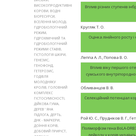
ВИСОКОПРОДУКТИВНІ
Вплив різних ступенів ін
КОРОВИ
,
ВОДНІ
БІОРЕСУРСИ
,
ВСЕЛЕННЯ МОЛОДІ
,
Кругляк Т. О.
ГІДРОБІОЛОГІЧНИЙ
РЕЖИМ
,
Оцінка лінійного росту і
ГІДРОХІМІЧНИЙ ТА
ГІДРОБІОЛОГІЧНИЙ
РЕЖИМИ СТАВІВ
,
ГІСТОЛОГІЯ ШКІРИ
,
Леппа А. Л., Попова В. О.
ГЕНЕЗИС
,
ГЕНОФОНД
,
Вплив віку першого оте
ГЕТЕРОЗИС
,
сумського внутріпородног
ГОДІВЛЯ
МОЛОДНЯКУ
КРОЛІВ
,
ГОЛОВНИЙ
Обливанцов В. В.
КОМПЛЕКС
Селекційний потенціал кор
ГІСТОСУМІСНОСТІ
,
ДІЙКОВА ГУМА
,
ДЕРЕВ ’ ЯНА
ПІДЛОГА
,
ДЕРТЬ
,
Рой Ю. С., Прудніков В. Г., Г
ДНК - МАРКЕРИ
,
ДОЇННЯ КОРІВ
,
Поліморфізм гена BoLA-DRB3
ДОБОВИЙ ПРИРІСТ
,
лейкозу у корів українс