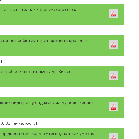
яйства в странах Европейского союза
стання пробіотика при відлученні кроленят
І.
я пробіотиків у аквакультурі Китаю
лових видів риб у Ладижинському водосховищі
. В., Нечкалюк Т. П.
орідності комбікормів у господарських умовах