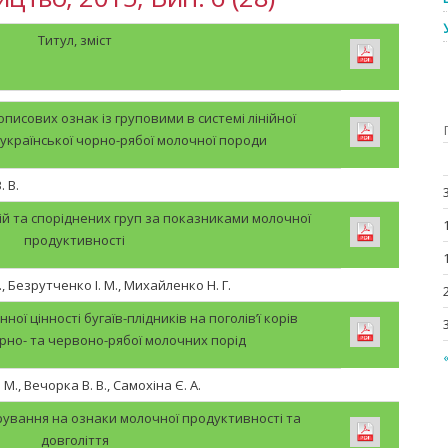
Титул, зміст
писових ознак із груповими в системі лінійної
в української чорно-рябої молочної породи
 В.
ній та споріднених груп за показниками молочної
продуктивності
, Безрутченко І. М., Михайленко Н. Г.
нної цінності бугаїв-плідників на поголів’ї корів
рно- та червоно-рябої молочних порід
М., Вечорка В. В., Самохіна Є. А.
рування на ознаки молочної продуктивності та
довголіття