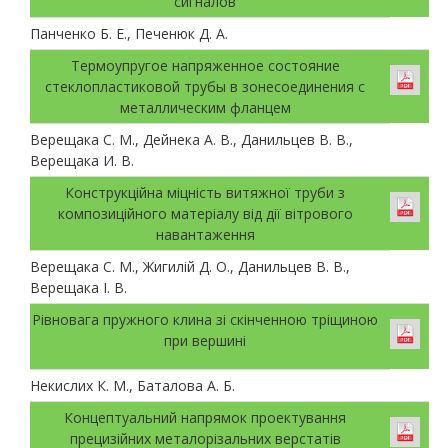
сигналов
Панченко Б. Е., Печенюк Д. А.
Термоупругое напряженное состояние
стеклопластиковой трубы в зонесоединения с
металлическим фланцем
Верещака С. М., Дейнека А. В., Данильцев В. В.,
Верещака И. В.
Конструкційна міцність витяжної труби з
композиційного матеріалу від дії вітрового
навантаження
Верещака С. М., Жигилій Д. О., Данильцев В. В.,
Верещака І. В.
Рівновага пружного клина зі скінченною тріщиною
при вершині
Некислих К. М., Баталова А. Б.
Концептуальний напрямок проектування
прецизійних металорізальних верстатів