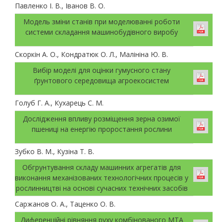
Павленко І. В., Іванов В. О.
Модель зміни станів при моделюванні роботи
системи складання машинобудівного виробу
Скоркін А. О., Кондратюк О. Л., Малініна Ю. В.
Вибір моделі для оцінки гумусного стану
ґрунтового середовища агроекосистем
Голуб Г. А., Кухарець С. М.
Дослідження впливу розміщення зерна озимої
пшениці на енергію проростання рослини
Зубко В. М., Кузіна Т. В.
Обгрунтування складу машинних агрегатів для
виконання механізованих технологічних процесів у
рослинництві на основі сучасних технічних засобів
Саржанов О. А., Таценко О. В.
Диференційні рівняння руху комбінованого МТА