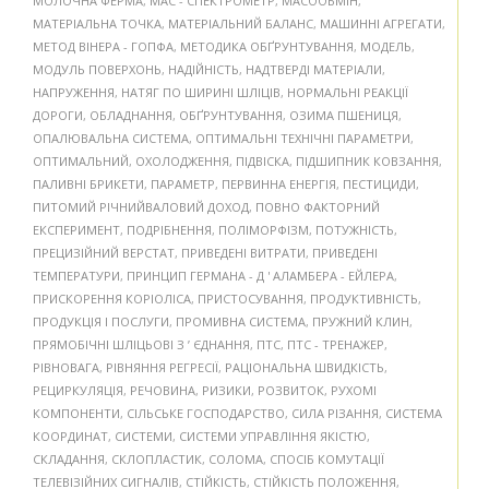
МОЛОЧНА ФЕРМА
,
МАС - СПЕКТРОМЕТР
,
МАСООБМІН
,
МАТЕРІАЛЬНА ТОЧКА
,
МАТЕРІАЛЬНИЙ БАЛАНС
,
МАШИННІ АГРЕГАТИ
,
МЕТОД ВІНЕРА - ГОПФА
,
МЕТОДИКА ОБҐРУНТУВАННЯ
,
МОДЕЛЬ
,
МОДУЛЬ ПОВЕРХОНЬ
,
НАДІЙНІСТЬ
,
НАДТВЕРДІ МАТЕРІАЛИ
,
НАПРУЖЕННЯ
,
НАТЯГ ПО ШИРИНІ ШЛІЦІВ
,
НОРМАЛЬНІ РЕАКЦІЇ
ДОРОГИ
,
ОБЛАДНАННЯ
,
ОБҐРУНТУВАННЯ
,
ОЗИМА ПШЕНИЦЯ
,
ОПАЛЮВАЛЬНА СИСТЕМА
,
ОПТИМАЛЬНІ ТЕХНІЧНІ ПАРАМЕТРИ
,
ОПТИМАЛЬНИЙ
,
ОХОЛОДЖЕННЯ
,
ПІДВІСКА
,
ПІДШИПНИК КОВЗАННЯ
,
ПАЛИВНІ БРИКЕТИ
,
ПАРАМЕТР
,
ПЕРВИННА ЕНЕРГІЯ
,
ПЕСТИЦИДИ
,
ПИТОМИЙ РІЧНИЙВАЛОВИЙ ДОХОД
,
ПОВНО ФАКТОРНИЙ
ЕКСПЕРИМЕНТ
,
ПОДРІБНЕННЯ
,
ПОЛІМОРФІЗМ
,
ПОТУЖНІСТЬ
,
ПРЕЦИЗІЙНИЙ ВЕРСТАТ
,
ПРИВЕДЕНІ ВИТРАТИ
,
ПРИВЕДЕНІ
ТЕМПЕРАТУРИ
,
ПРИНЦИП ГЕРМАНА - Д ' АЛАМБЕРА - ЕЙЛЕРА
,
ПРИСКОРЕННЯ КОРІОЛІСА
,
ПРИСТОСУВАННЯ
,
ПРОДУКТИВНІСТЬ
,
ПРОДУКЦІЯ І ПОСЛУГИ
,
ПРОМИВНА СИСТЕМА
,
ПРУЖНИЙ КЛИН
,
ПРЯМОБІЧНІ ШЛІЦЬОВІ З ’ ЄДНАННЯ
,
ПТС
,
ПТС - ТРЕНАЖЕР
,
РІВНОВАГА
,
РІВНЯННЯ РЕГРЕСІЇ
,
РАЦІОНАЛЬНА ШВИДКІСТЬ
,
РЕЦИРКУЛЯЦІЯ
,
РЕЧОВИНА
,
РИЗИКИ
,
РОЗВИТОК
,
РУХОМІ
КОМПОНЕНТИ
,
СІЛЬСЬКЕ ГОСПОДАРСТВО
,
СИЛА РІЗАННЯ
,
СИСТЕМА
КООРДИНАТ
,
СИСТЕМИ
,
СИСТЕМИ УПРАВЛІННЯ ЯКІСТЮ
,
СКЛАДАННЯ
,
СКЛОПЛАСТИК
,
СОЛОМА
,
СПОСІБ КОМУТАЦІЇ
ТЕЛЕВІЗІЙНИХ СИГНАЛІВ
,
СТІЙКІСТЬ
,
СТІЙКІСТЬ ПОЛОЖЕННЯ
,