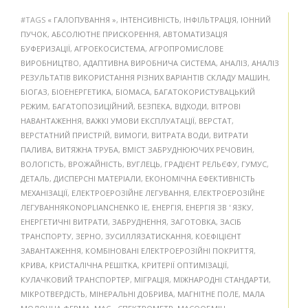
#TAGS
« ГАЛОПУВАННЯ »
,
ІНТЕНСИВНІСТЬ
,
ІНФІЛЬТРАЦІЯ
,
ІОННИЙ
ПУЧОК
,
АБСОЛЮТНЕ ПРИСКОРЕННЯ
,
АВТОМАТИЗАЦІЯ
БУФЕРИЗАЦІЇ
,
АГРОЕКОСИСТЕМА
,
АГРОПРОМИСЛОВЕ
ВИРОБНИЦТВО
,
АДАПТИВНА ВИРОБНИЧА СИСТЕМА
,
АНАЛІЗ
,
АНАЛІЗ
РЕЗУЛЬТАТІВ ВИКОРИСТАННЯ РІЗНИХ ВАРІАНТІВ СКЛАДУ МАШИН
,
БІОГАЗ
,
БІОЕНЕРГЕТИКА
,
БІОМАСА
,
БАГАТОКОРИСТУВАЦЬКИЙ
РЕЖИМ
,
БАГАТОПОЗИЦІЙНИЙ
,
БЕЗПЕКА
,
ВІДХОДИ
,
ВІТРОВІ
НАВАНТАЖЕННЯ
,
ВАЖКІ УМОВИ ЕКСПЛУАТАЦІЇ
,
ВЕРСТАТ
,
ВЕРСТАТНИЙ ПРИСТРІЙ
,
ВИМОГИ
,
ВИТРАТА ВОДИ
,
ВИТРАТИ
ПАЛИВА
,
ВИТЯЖНА ТРУБА
,
ВМІСТ ЗАБРУДНЮЮЧИХ РЕЧОВИН
,
ВОЛОГІСТЬ
,
ВРОЖАЙНІСТЬ
,
ВУГЛЕЦЬ
,
ГРАДІЄНТ РЕЛЬЄФУ
,
ГУМУС
,
ДЕТАЛЬ
,
ДИСПЕРСНІ МАТЕРІАЛИ
,
ЕКОНОМІЧНА ЕФЕКТИВНІСТЬ
МЕХАНІЗАЦІЇ
,
ЕЛЕКТРОЕРОЗІЙНЕ ЛЕГУВАННЯ
,
ЕЛЕКТРОЕРОЗІЙНЕ
ЛЕГУВАННЯKONOPLIANCHENKO IE
,
ЕНЕРГІЯ
,
ЕНЕРГІЯ ЗВ ' ЯЗКУ
,
ЕНЕРГЕТИЧНІ ВИТРАТИ
,
ЗАБРУДНЕННЯ
,
ЗАГОТОВКА
,
ЗАСІБ
ТРАНСПОРТУ
,
ЗЕРНО
,
ЗУСИЛЛЯЗАТИСКАННЯ
,
КОЕФІЦІЄНТ
ЗАВАНТАЖЕННЯ
,
КОМБІНОВАНІ ЕЛЕКТРОЕРОЗІЙНІ ПОКРИТТЯ
,
КРИВА
,
КРИСТАЛІЧНА РЕШІТКА
,
КРИТЕРІЇ ОПТИМІЗАЦІЇ
,
КУЛАЧКОВИЙ ТРАНСПОРТЕР
,
МІГРАЦІЯ
,
МІЖНАРОДНІ СТАНДАРТИ
,
МІКРОТВЕРДІСТЬ
,
МІНЕРАЛЬНІ ДОБРИВА
,
МАГНІТНЕ ПОЛЕ
,
МАЛА