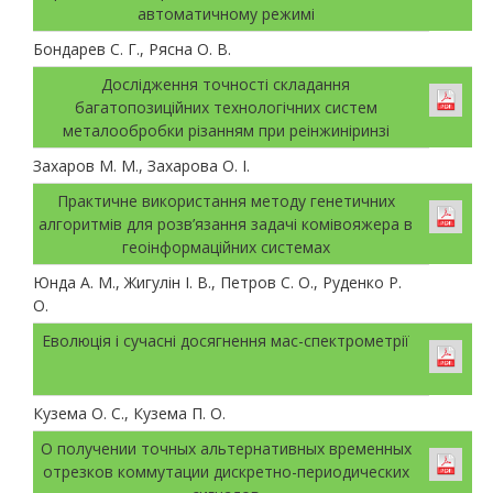
автоматичному режимі
Бондарев С. Г., Рясна О. В.
Дослідження точності складання
багатопозиційних технологічних систем
металообробки різанням при реінжиніринзі
Захаров М. М., Захарова О. І.
Практичне використання методу генетичних
алгоритмів для розв’язання задачі комівояжера в
геоінформаційних системах
Юнда А. М., Жигулін І. В., Петров С. О., Руденко Р.
О.
Еволюція і сучасні досягнення мас-спектрометрії
Кузема О. С., Кузема П. О.
О получении точных альтернативных временных
отрезков коммутации дискретно-периодических