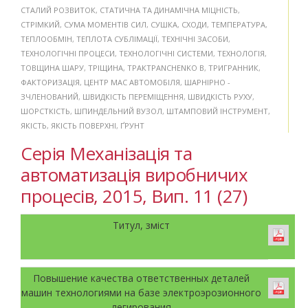
СТАЛИЙ РОЗВИТОК
,
СТАТИЧНА ТА ДИНАМІЧНА МІЦНІСТЬ
,
СТРІМКИЙ
,
СУМА МОМЕНТІВ СИЛ
,
СУШКА
,
СХОДИ
,
ТЕМПЕРАТУРА
,
ТЕПЛООБМІН
,
ТЕПЛОТА СУБЛІМАЦІЇ
,
ТЕХНІЧНІ ЗАСОБИ
,
ТЕХНОЛОГІЧНІ ПРОЦЕСИ
,
ТЕХНОЛОГІЧНІ СИСТЕМИ
,
ТЕХНОЛОГІЯ
,
ТОВЩИНА ШАРУ
,
ТРІЩИНА
,
ТРАКТPANCHENKO B
,
ТРИГРАННИК
,
ФАКТОРИЗАЦІЯ
,
ЦЕНТР МАС АВТОМОБІЛЯ
,
ШАРНІРНО -
ЗЧЛЕНОВАНИЙ
,
ШВИДКІСТЬ ПЕРЕМІЩЕННЯ
,
ШВИДКІСТЬ РУХУ
,
ШОРСТКІСТЬ
,
ШПИНДЕЛЬНИЙ ВУЗОЛ
,
ШТАМПОВИЙ ІНСТРУМЕНТ
,
ЯКІСТЬ
,
ЯКІСТЬ ПОВЕРХНІ
,
ҐРУНТ
Серія Механізація та
автоматизація виробничих
процесів, 2015, Вип. 11 (27)
Титул, зміст
Повышение качества ответственных деталей
машин технологиями на базе электроэрозионного
легирования