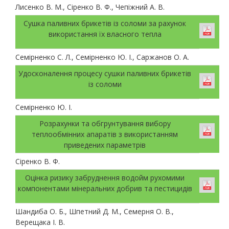
Лисенко В. М., Сіренко В. Ф., Чепіжний А. В.
Сушка паливних брикетів із соломи за рахунок
використання їх власного тепла
Семірненко С. Л., Семірненко Ю. І., Саржанов О. А.
Удосконалення процесу сушки паливних брикетів
із соломи
Семірненко Ю. І.
Розрахунки та обгрунтування вибору
теплообмінних апаратів з використанням
приведених параметрів
Сіренко В. Ф.
Оцінка ризику забруднення водойм рухомими
компонентами мінеральних добрив та пестицидів
Шандиба О. Б., Шпетний Д. М., Семерня О. В.,
Верещака І. В.