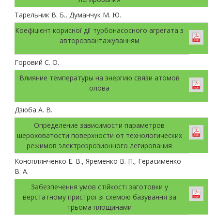
Тарельник В. Б., Думанчук М. Ю.
Коефіцієнт корисної дії турбонасосного агрегата з
авторозвантажуванням
Горовий С. О.
Влияние температуры на энергию связи атомов
олова
Дзюба А. В.
Определение зависимости параметров
шероховатости поверхности от технологических
режимов электроэрозионного легирования
Коноплянченко Е. В., Яременко В. П., Герасименко
В. А.
Забезпечення умов стійкості заготовки у
верстатному пристрої зі схемою базування за
трьома площинами