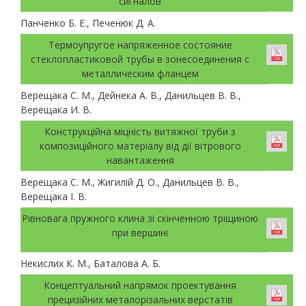
сигналов
Панченко Б. Е., Печенюк Д. А.
Термоупругое напряженное состояние
стеклопластиковой трубы в зонесоединения с
металлическим фланцем
Верещака С. М., Дейнека А. В., Данильцев В. В.,
Верещака И. В.
Конструкційна міцність витяжної труби з
композиційного матеріалу від дії вітрового
навантаження
Верещака С. М., Жигилій Д. О., Данильцев В. В.,
Верещака І. В.
Рівновага пружного клина зі скінченною тріщиною
при вершині
Некислих К. М., Баталова А. Б.
Концептуальний напрямок проектування
прецизійних металорізальних верстатів