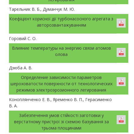
Тарельник В. Б., Думанчук М. Ю.
Коефіцієнт корисної дії турбонасосного агрегата з
авторозвантажуванням
Горовий С. О.
Влияние температуры на энергию связи атомов
олова
Дзюба А. В.
Определение зависимости параметров
шероховатости поверхности от технологических
режимов электроэрозионного легирования
Коноплянченко Е. В., Яременко В. П., Герасименко
В. А.
Забезпечення умов стійкості заготовки у
верстатному пристрої зі схемою базування за
трьома площинами