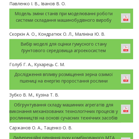
Павленко І. В., Іванов В. О.
Модель зміни станів при моделюванні роботи
системи складання машинобудівного виробу
Скоркін А. О., Кондратюк О. Л., Малініна Ю. В.
Вибір моделі для оцінки гумусного стану
ґрунтового середовища агроекосистем
Голуб Г. А., Кухарець С. М.
Дослідження впливу розміщення зерна озимої
пшениці на енергію проростання рослини
Зубко В. М., Кузіна Т. В.
Обгрунтування складу машинних агрегатів для
виконання механізованих технологічних процесів у
рослинництві на основі сучасних технічних засобів
Саржанов О. А., Таценко О. В.
Диференційні рівняння руху комбінованого МТА