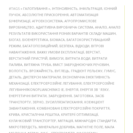
#TAGS
« ГАЛОПУВАННЯ »
,
ІНТЕНСИВНІСТЬ
,
ІНФІЛЬТРАЦІЯ
,
ІОННИЙ
ПУЧОК
,
АБСОЛЮТНЕ ПРИСКОРЕННЯ
,
АВТОМАТИЗАЦІЯ
БУФЕРИЗАЦІЇ
,
АГРОЕКОСИСТЕМА
,
АГРОПРОМИСЛОВЕ
ВИРОБНИЦТВО
,
АДАПТИВНА ВИРОБНИЧА СИСТЕМА
,
АНАЛІЗ
,
АНАЛІЗ
РЕЗУЛЬТАТІВ ВИКОРИСТАННЯ РІЗНИХ ВАРІАНТІВ СКЛАДУ МАШИН
,
БІОГАЗ
,
БІОЕНЕРГЕТИКА
,
БІОМАСА
,
БАГАТОКОРИСТУВАЦЬКИЙ
РЕЖИМ
,
БАГАТОПОЗИЦІЙНИЙ
,
БЕЗПЕКА
,
ВІДХОДИ
,
ВІТРОВІ
НАВАНТАЖЕННЯ
,
ВАЖКІ УМОВИ ЕКСПЛУАТАЦІЇ
,
ВЕРСТАТ
,
ВЕРСТАТНИЙ ПРИСТРІЙ
,
ВИМОГИ
,
ВИТРАТА ВОДИ
,
ВИТРАТИ
ПАЛИВА
,
ВИТЯЖНА ТРУБА
,
ВМІСТ ЗАБРУДНЮЮЧИХ РЕЧОВИН
,
ВОЛОГІСТЬ
,
ВРОЖАЙНІСТЬ
,
ВУГЛЕЦЬ
,
ГРАДІЄНТ РЕЛЬЄФУ
,
ГУМУС
,
ДЕТАЛЬ
,
ДИСПЕРСНІ МАТЕРІАЛИ
,
ЕКОНОМІЧНА ЕФЕКТИВНІСТЬ
МЕХАНІЗАЦІЇ
,
ЕЛЕКТРОЕРОЗІЙНЕ ЛЕГУВАННЯ
,
ЕЛЕКТРОЕРОЗІЙНЕ
ЛЕГУВАННЯKONOPLIANCHENKO IE
,
ЕНЕРГІЯ
,
ЕНЕРГІЯ ЗВ ' ЯЗКУ
,
ЕНЕРГЕТИЧНІ ВИТРАТИ
,
ЗАБРУДНЕННЯ
,
ЗАГОТОВКА
,
ЗАСІБ
ТРАНСПОРТУ
,
ЗЕРНО
,
ЗУСИЛЛЯЗАТИСКАННЯ
,
КОЕФІЦІЄНТ
ЗАВАНТАЖЕННЯ
,
КОМБІНОВАНІ ЕЛЕКТРОЕРОЗІЙНІ ПОКРИТТЯ
,
КРИВА
,
КРИСТАЛІЧНА РЕШІТКА
,
КРИТЕРІЇ ОПТИМІЗАЦІЇ
,
КУЛАЧКОВИЙ ТРАНСПОРТЕР
,
МІГРАЦІЯ
,
МІЖНАРОДНІ СТАНДАРТИ
,
МІКРОТВЕРДІСТЬ
,
МІНЕРАЛЬНІ ДОБРИВА
,
МАГНІТНЕ ПОЛЕ
,
МАЛА