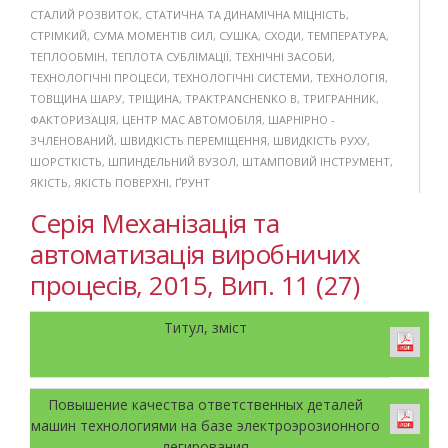
СТАЛИЙ РОЗВИТОК
,
СТАТИЧНА ТА ДИНАМІЧНА МІЦНІСТЬ
,
СТРІМКИЙ
,
СУМА МОМЕНТІВ СИЛ
,
СУШКА
,
СХОДИ
,
ТЕМПЕРАТУРА
,
ТЕПЛООБМІН
,
ТЕПЛОТА СУБЛІМАЦІЇ
,
ТЕХНІЧНІ ЗАСОБИ
,
ТЕХНОЛОГІЧНІ ПРОЦЕСИ
,
ТЕХНОЛОГІЧНІ СИСТЕМИ
,
ТЕХНОЛОГІЯ
,
ТОВЩИНА ШАРУ
,
ТРІЩИНА
,
ТРАКТPANCHENKO B
,
ТРИГРАННИК
,
ФАКТОРИЗАЦІЯ
,
ЦЕНТР МАС АВТОМОБІЛЯ
,
ШАРНІРНО -
ЗЧЛЕНОВАНИЙ
,
ШВИДКІСТЬ ПЕРЕМІЩЕННЯ
,
ШВИДКІСТЬ РУХУ
,
ШОРСТКІСТЬ
,
ШПИНДЕЛЬНИЙ ВУЗОЛ
,
ШТАМПОВИЙ ІНСТРУМЕНТ
,
ЯКІСТЬ
,
ЯКІСТЬ ПОВЕРХНІ
,
ҐРУНТ
Серія Механізація та
автоматизація виробничих
процесів, 2015, Вип. 11 (27)
Титул, зміст
Повышение качества ответственных деталей
машин технологиями на базе электроэрозионного
легирования