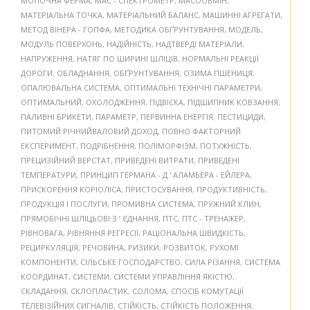
МОЛОЧНА ФЕРМА
,
МАС - СПЕКТРОМЕТР
,
МАСООБМІН
,
МАТЕРІАЛЬНА ТОЧКА
,
МАТЕРІАЛЬНИЙ БАЛАНС
,
МАШИННІ АГРЕГАТИ
,
МЕТОД ВІНЕРА - ГОПФА
,
МЕТОДИКА ОБҐРУНТУВАННЯ
,
МОДЕЛЬ
,
МОДУЛЬ ПОВЕРХОНЬ
,
НАДІЙНІСТЬ
,
НАДТВЕРДІ МАТЕРІАЛИ
,
НАПРУЖЕННЯ
,
НАТЯГ ПО ШИРИНІ ШЛІЦІВ
,
НОРМАЛЬНІ РЕАКЦІЇ
ДОРОГИ
,
ОБЛАДНАННЯ
,
ОБҐРУНТУВАННЯ
,
ОЗИМА ПШЕНИЦЯ
,
ОПАЛЮВАЛЬНА СИСТЕМА
,
ОПТИМАЛЬНІ ТЕХНІЧНІ ПАРАМЕТРИ
,
ОПТИМАЛЬНИЙ
,
ОХОЛОДЖЕННЯ
,
ПІДВІСКА
,
ПІДШИПНИК КОВЗАННЯ
,
ПАЛИВНІ БРИКЕТИ
,
ПАРАМЕТР
,
ПЕРВИННА ЕНЕРГІЯ
,
ПЕСТИЦИДИ
,
ПИТОМИЙ РІЧНИЙВАЛОВИЙ ДОХОД
,
ПОВНО ФАКТОРНИЙ
ЕКСПЕРИМЕНТ
,
ПОДРІБНЕННЯ
,
ПОЛІМОРФІЗМ
,
ПОТУЖНІСТЬ
,
ПРЕЦИЗІЙНИЙ ВЕРСТАТ
,
ПРИВЕДЕНІ ВИТРАТИ
,
ПРИВЕДЕНІ
ТЕМПЕРАТУРИ
,
ПРИНЦИП ГЕРМАНА - Д ' АЛАМБЕРА - ЕЙЛЕРА
,
ПРИСКОРЕННЯ КОРІОЛІСА
,
ПРИСТОСУВАННЯ
,
ПРОДУКТИВНІСТЬ
,
ПРОДУКЦІЯ І ПОСЛУГИ
,
ПРОМИВНА СИСТЕМА
,
ПРУЖНИЙ КЛИН
,
ПРЯМОБІЧНІ ШЛІЦЬОВІ З ’ ЄДНАННЯ
,
ПТС
,
ПТС - ТРЕНАЖЕР
,
РІВНОВАГА
,
РІВНЯННЯ РЕГРЕСІЇ
,
РАЦІОНАЛЬНА ШВИДКІСТЬ
,
РЕЦИРКУЛЯЦІЯ
,
РЕЧОВИНА
,
РИЗИКИ
,
РОЗВИТОК
,
РУХОМІ
КОМПОНЕНТИ
,
СІЛЬСЬКЕ ГОСПОДАРСТВО
,
СИЛА РІЗАННЯ
,
СИСТЕМА
КООРДИНАТ
,
СИСТЕМИ
,
СИСТЕМИ УПРАВЛІННЯ ЯКІСТЮ
,
СКЛАДАННЯ
,
СКЛОПЛАСТИК
,
СОЛОМА
,
СПОСІБ КОМУТАЦІЇ
ТЕЛЕВІЗІЙНИХ СИГНАЛІВ
,
СТІЙКІСТЬ
,
СТІЙКІСТЬ ПОЛОЖЕННЯ
,