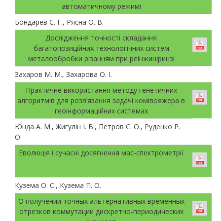
автоматичному режимі
Бондарев С. Г., Рясна О. В.
Дослідження точності складання
багатопозиційних технологічних систем
металообробки різанням при реінжиніринзі
Захаров М. М., Захарова О. І.
Практичне використання методу генетичних
алгоритмів для розв’язання задачі комівояжера в
геоінформаційних системах
Юнда А. М., Жигулін І. В., Петров С. О., Руденко Р.
О.
Еволюція і сучасні досягнення мас-спектрометрії
Кузема О. С., Кузема П. О.
О получении точных альтернативных временных
отрезков коммутации дискретно-периодических