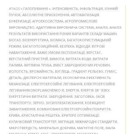
#TAGS
« ГАЛОПУВАННЯ »
,
ІНТЕНСИВНІСТЬ
,
ІНФІЛЬТРАЦІЯ
,
ІОННИЙ
ПУЧОК
,
АБСОЛЮТНЕ ПРИСКОРЕННЯ
,
АВТОМАТИЗАЦІЯ
БУФЕРИЗАЦІЇ
,
АГРОЕКОСИСТЕМА
,
АГРОПРОМИСЛОВЕ
ВИРОБНИЦТВО
,
АДАПТИВНА ВИРОБНИЧА СИСТЕМА
,
АНАЛІЗ
,
АНАЛІЗ
РЕЗУЛЬТАТІВ ВИКОРИСТАННЯ РІЗНИХ ВАРІАНТІВ СКЛАДУ МАШИН
,
БІОГАЗ
,
БІОЕНЕРГЕТИКА
,
БІОМАСА
,
БАГАТОКОРИСТУВАЦЬКИЙ
РЕЖИМ
,
БАГАТОПОЗИЦІЙНИЙ
,
БЕЗПЕКА
,
ВІДХОДИ
,
ВІТРОВІ
НАВАНТАЖЕННЯ
,
ВАЖКІ УМОВИ ЕКСПЛУАТАЦІЇ
,
ВЕРСТАТ
,
ВЕРСТАТНИЙ ПРИСТРІЙ
,
ВИМОГИ
,
ВИТРАТА ВОДИ
,
ВИТРАТИ
ПАЛИВА
,
ВИТЯЖНА ТРУБА
,
ВМІСТ ЗАБРУДНЮЮЧИХ РЕЧОВИН
,
ВОЛОГІСТЬ
,
ВРОЖАЙНІСТЬ
,
ВУГЛЕЦЬ
,
ГРАДІЄНТ РЕЛЬЄФУ
,
ГУМУС
,
ДЕТАЛЬ
,
ДИСПЕРСНІ МАТЕРІАЛИ
,
ЕКОНОМІЧНА ЕФЕКТИВНІСТЬ
МЕХАНІЗАЦІЇ
,
ЕЛЕКТРОЕРОЗІЙНЕ ЛЕГУВАННЯ
,
ЕЛЕКТРОЕРОЗІЙНЕ
ЛЕГУВАННЯKONOPLIANCHENKO IE
,
ЕНЕРГІЯ
,
ЕНЕРГІЯ ЗВ ' ЯЗКУ
,
ЕНЕРГЕТИЧНІ ВИТРАТИ
,
ЗАБРУДНЕННЯ
,
ЗАГОТОВКА
,
ЗАСІБ
ТРАНСПОРТУ
,
ЗЕРНО
,
ЗУСИЛЛЯЗАТИСКАННЯ
,
КОЕФІЦІЄНТ
ЗАВАНТАЖЕННЯ
,
КОМБІНОВАНІ ЕЛЕКТРОЕРОЗІЙНІ ПОКРИТТЯ
,
КРИВА
,
КРИСТАЛІЧНА РЕШІТКА
,
КРИТЕРІЇ ОПТИМІЗАЦІЇ
,
КУЛАЧКОВИЙ ТРАНСПОРТЕР
,
МІГРАЦІЯ
,
МІЖНАРОДНІ СТАНДАРТИ
,
МІКРОТВЕРДІСТЬ
,
МІНЕРАЛЬНІ ДОБРИВА
,
МАГНІТНЕ ПОЛЕ
,
МАЛА