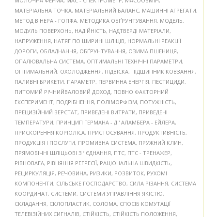
МОЛОЧНА ФЕРМА
,
МАС - СПЕКТРОМЕТР
,
МАСООБМІН
,
МАТЕРІАЛЬНА ТОЧКА
,
МАТЕРІАЛЬНИЙ БАЛАНС
,
МАШИННІ АГРЕГАТИ
,
МЕТОД ВІНЕРА - ГОПФА
,
МЕТОДИКА ОБҐРУНТУВАННЯ
,
МОДЕЛЬ
,
МОДУЛЬ ПОВЕРХОНЬ
,
НАДІЙНІСТЬ
,
НАДТВЕРДІ МАТЕРІАЛИ
,
НАПРУЖЕННЯ
,
НАТЯГ ПО ШИРИНІ ШЛІЦІВ
,
НОРМАЛЬНІ РЕАКЦІЇ
ДОРОГИ
,
ОБЛАДНАННЯ
,
ОБҐРУНТУВАННЯ
,
ОЗИМА ПШЕНИЦЯ
,
ОПАЛЮВАЛЬНА СИСТЕМА
,
ОПТИМАЛЬНІ ТЕХНІЧНІ ПАРАМЕТРИ
,
ОПТИМАЛЬНИЙ
,
ОХОЛОДЖЕННЯ
,
ПІДВІСКА
,
ПІДШИПНИК КОВЗАННЯ
,
ПАЛИВНІ БРИКЕТИ
,
ПАРАМЕТР
,
ПЕРВИННА ЕНЕРГІЯ
,
ПЕСТИЦИДИ
,
ПИТОМИЙ РІЧНИЙВАЛОВИЙ ДОХОД
,
ПОВНО ФАКТОРНИЙ
ЕКСПЕРИМЕНТ
,
ПОДРІБНЕННЯ
,
ПОЛІМОРФІЗМ
,
ПОТУЖНІСТЬ
,
ПРЕЦИЗІЙНИЙ ВЕРСТАТ
,
ПРИВЕДЕНІ ВИТРАТИ
,
ПРИВЕДЕНІ
ТЕМПЕРАТУРИ
,
ПРИНЦИП ГЕРМАНА - Д ' АЛАМБЕРА - ЕЙЛЕРА
,
ПРИСКОРЕННЯ КОРІОЛІСА
,
ПРИСТОСУВАННЯ
,
ПРОДУКТИВНІСТЬ
,
ПРОДУКЦІЯ І ПОСЛУГИ
,
ПРОМИВНА СИСТЕМА
,
ПРУЖНИЙ КЛИН
,
ПРЯМОБІЧНІ ШЛІЦЬОВІ З ’ ЄДНАННЯ
,
ПТС
,
ПТС - ТРЕНАЖЕР
,
РІВНОВАГА
,
РІВНЯННЯ РЕГРЕСІЇ
,
РАЦІОНАЛЬНА ШВИДКІСТЬ
,
РЕЦИРКУЛЯЦІЯ
,
РЕЧОВИНА
,
РИЗИКИ
,
РОЗВИТОК
,
РУХОМІ
КОМПОНЕНТИ
,
СІЛЬСЬКЕ ГОСПОДАРСТВО
,
СИЛА РІЗАННЯ
,
СИСТЕМА
КООРДИНАТ
,
СИСТЕМИ
,
СИСТЕМИ УПРАВЛІННЯ ЯКІСТЮ
,
СКЛАДАННЯ
,
СКЛОПЛАСТИК
,
СОЛОМА
,
СПОСІБ КОМУТАЦІЇ
ТЕЛЕВІЗІЙНИХ СИГНАЛІВ
,
СТІЙКІСТЬ
,
СТІЙКІСТЬ ПОЛОЖЕННЯ
,