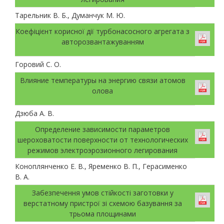
Тарельник В. Б., Думанчук М. Ю.
Коефіцієнт корисної дії турбонасосного агрегата з
авторозвантажуванням
Горовий С. О.
Влияние температуры на энергию связи атомов
олова
Дзюба А. В.
Определение зависимости параметров
шероховатости поверхности от технологических
режимов электроэрозионного легирования
Коноплянченко Е. В., Яременко В. П., Герасименко
В. А.
Забезпечення умов стійкості заготовки у
верстатному пристрої зі схемою базування за
трьома площинами