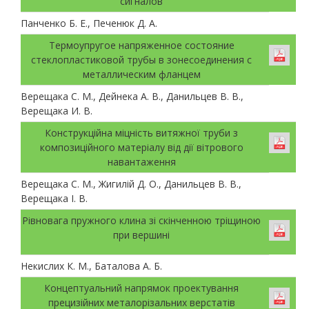
сигналов
Панченко Б. Е., Печенюк Д. А.
Термоупругое напряженное состояние
стеклопластиковой трубы в зонесоединения с
металлическим фланцем
Верещака С. М., Дейнека А. В., Данильцев В. В.,
Верещака И. В.
Конструкційна міцність витяжної труби з
композиційного матеріалу від дії вітрового
навантаження
Верещака С. М., Жигилій Д. О., Данильцев В. В.,
Верещака І. В.
Рівновага пружного клина зі скінченною тріщиною
при вершині
Некислих К. М., Баталова А. Б.
Концептуальний напрямок проектування
прецизійних металорізальних верстатів