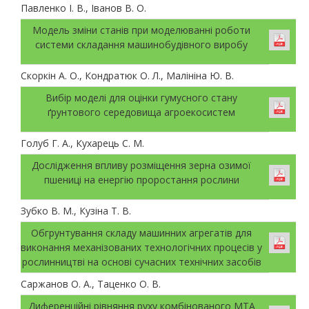
Павленко І. В., Іванов В. О.
Модель зміни станів при моделюванні роботи
системи складання машинобудівного виробу
Скоркін А. О., Кондратюк О. Л., Малініна Ю. В.
Вибір моделі для оцінки гумусного стану
ґрунтового середовища агроекосистем
Голуб Г. А., Кухарець С. М.
Дослідження впливу розміщення зерна озимої
пшениці на енергію проростання рослини
Зубко В. М., Кузіна Т. В.
Обгрунтування складу машинних агрегатів для
виконання механізованих технологічних процесів у
рослинництві на основі сучасних технічних засобів
Саржанов О. А., Таценко О. В.
Диференційні рівняння руху комбінованого МТА