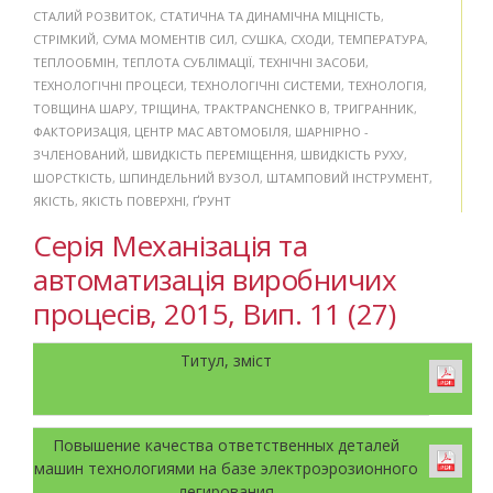
СТАЛИЙ РОЗВИТОК
,
СТАТИЧНА ТА ДИНАМІЧНА МІЦНІСТЬ
,
СТРІМКИЙ
,
СУМА МОМЕНТІВ СИЛ
,
СУШКА
,
СХОДИ
,
ТЕМПЕРАТУРА
,
ТЕПЛООБМІН
,
ТЕПЛОТА СУБЛІМАЦІЇ
,
ТЕХНІЧНІ ЗАСОБИ
,
ТЕХНОЛОГІЧНІ ПРОЦЕСИ
,
ТЕХНОЛОГІЧНІ СИСТЕМИ
,
ТЕХНОЛОГІЯ
,
ТОВЩИНА ШАРУ
,
ТРІЩИНА
,
ТРАКТPANCHENKO B
,
ТРИГРАННИК
,
ФАКТОРИЗАЦІЯ
,
ЦЕНТР МАС АВТОМОБІЛЯ
,
ШАРНІРНО -
ЗЧЛЕНОВАНИЙ
,
ШВИДКІСТЬ ПЕРЕМІЩЕННЯ
,
ШВИДКІСТЬ РУХУ
,
ШОРСТКІСТЬ
,
ШПИНДЕЛЬНИЙ ВУЗОЛ
,
ШТАМПОВИЙ ІНСТРУМЕНТ
,
ЯКІСТЬ
,
ЯКІСТЬ ПОВЕРХНІ
,
ҐРУНТ
Серія Механізація та
автоматизація виробничих
процесів, 2015, Вип. 11 (27)
Титул, зміст
Повышение качества ответственных деталей
машин технологиями на базе электроэрозионного
легирования