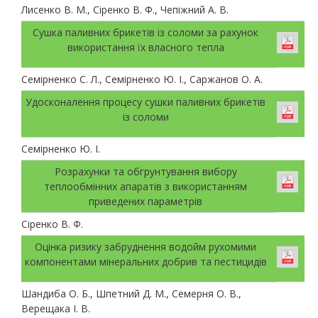
Лисенко В. М., Сіренко В. Ф., Чепіжний А. В.
Сушка паливних брикетів із соломи за рахунок
використання їх власного тепла
Семірненко С. Л., Семірненко Ю. І., Саржанов О. А.
Удосконалення процесу сушки паливних брикетів
із соломи
Семірненко Ю. І.
Розрахунки та обгрунтування вибору
теплообмінних апаратів з використанням
приведених параметрів
Сіренко В. Ф.
Оцінка ризику забруднення водойм рухомими
компонентами мінеральних добрив та пестицидів
Шандиба О. Б., Шпетний Д. М., Семерня О. В.,
Верещака І. В.