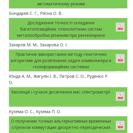
автоматичному режимі
Бондарев С. Г., Рясна О. В.
Дослідження точності складання
багатопозиційних технологічних систем
металообробки різанням при реінжиніринзі
Захаров М. М., Захарова О. І.
Практичне використання методу генетичних
алгоритмів для розв’язання задачі комівояжера в
геоінформаційних системах
Юнда А. М., Жигулін І. В., Петров С. О., Руденко Р.
О.
Еволюція і сучасні досягнення мас-спектрометрії
Кузема О. С., Кузема П. О.
О получении точных альтернативных временных
отрезков коммутации дискретно-периодических