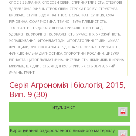
СПОСІБ ЗБИРАННЯ
,
СПОСОБИ СІВБИ
,
СПРИЙНЯТЛИВІСТЬ
,
СТЕБЛОВІ
ЗДЕРЕВ ’ ЯНІЛІ ЖИВЦІ
,
СТРОК СІВБИ
,
СТРОКИ ПОСІВУ
,
СТРУКТУРА
ВРОЖАЮ
,
СТУПІНЬ ДОМІНАНТНОСТІ
,
СУБСТРАТ
,
СУНИЦЯ
,
СУХА
РЕЧОВИНА
,
СУХАРЕЧОВИНА
,
ТЕМНО - БУРА ПЛЯМИСТІСТЬ
,
ТОЛЕРАНТНІСТЬ ДОЗАГУЩЕННЯ
,
ТРИВАЛІСТЬ ВЕГЕТАЦІЇ
,
УДОБРЕННЯ
,
УКОРІНЕННЯ
,
УРАЖЕНІСТЬ
,
УРАЖЕННЯ
,
УРОЖАЙНІСТЬ
,
УСПАДКУВАННЯ
,
ФІТОНЕМАТОДИ
,
ФІТОПАТОГЕННІ ГРИБИ
,
ФУМАР
,
ФУНГІЦИДИ
,
ФУНКЦІОНАЛЬНА І ЯДЕРНА ЧОЛОВІЧА СТЕРИЛЬНІСТЬ
,
ФУНКЦІОНАЛЬНА ДІАГНОСТИКА
,
ХЛОРОТИЧНІ РОСЛИНИ
,
ЦИБУЛЯ
РІПЧАСТА
,
ЦИТОПЛАЗМАТИЧНА
,
ЧИСЕЛЬНІСТЬ ШКІДНИКІВ
,
ШИРИНА
МІЖРЯДЬ
,
ШКІДЛИВІСТЬ
,
ЯГІДНІ КУЛЬТУРИ
,
ЯКІСТЬ ЗЕРНА
,
ЯРИЙ
ЯЧМІНЬ
,
ҐРУНТ
Серія Агрономія і біологія, 2015,
Вип. 9 (30)
Титул, зміст
Вирощування оздоровленого вихідного матеріалу