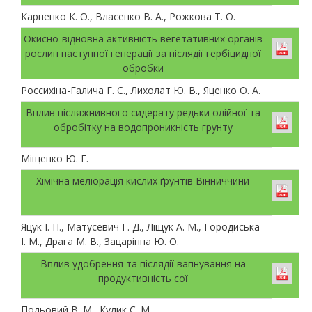
Карпенко К. О., Власенко В. А., Рожкова Т. О.
Окисно-відновна активність вегетативних органів
рослин наступної генерації за післядії гербіцидної
обробки
Россихіна-Галича Г. С., Лихолат Ю. В., Яценко О. А.
Вплив післяжнивного сидерату редьки олійної та
обробітку на водопроникність грунту
Міщенко Ю. Г.
Хімічна меліорація кислих ґрунтів Вінниччини
Яцук І. П., Матусевич Г. Д., Ліщук А. М., Городиська
І. М., Драга М. В., Зацарінна Ю. О.
Вплив удобрення та післядії вапнування на
продуктивність сої
Польовий В. М., Кулик С. М.