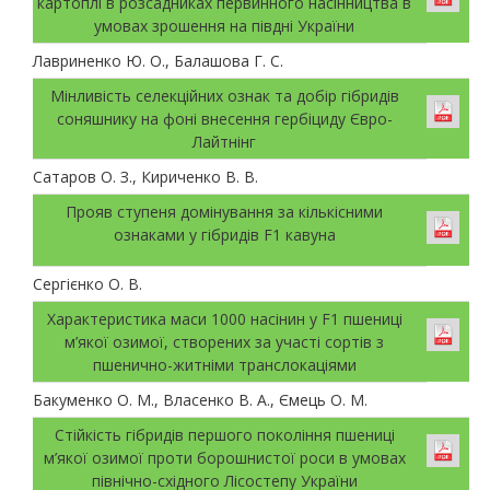
картоплі в розсадниках первинного насінництва в
умовах зрошення на півдні України
Лавриненко Ю. О., Балашова Г. С.
Мінливість селекційних ознак та добір гібридів
соняшнику на фоні внесення гербіциду Євро-
Лайтнінг
Сатаров О. З., Кириченко В. В.
Прояв ступеня домінування за кількісними
ознаками у гібридів F1 кавуна
Сергієнко О. В.
Характеристика маси 1000 насінин у F1 пшениці
м’якої озимої, створених за участі сортів з
пшенично-житніми транслокаціями
Бакуменко О. М., Власенко В. А., Ємець О. М.
Стійкість гібридів першого покоління пшениці
м’якої озимої проти борошнистої роси в умовах
північно-східного Лісостепу України