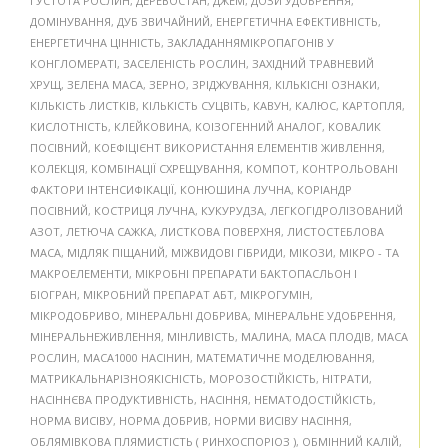
ГУСТОТА РОСЛИН
,
ДЕРЕВОСТАН
,
ДЖЕМ
,
ДОЗИ УДОБРЕННЯ
,
ДОМІНУВАННЯ
,
ДУБ ЗВИЧАЙНИЙ
,
ЕНЕРГЕТИЧНА ЕФЕКТИВНІСТЬ
,
ЕНЕРГЕТИЧНА ЦІННІСТЬ
,
ЗАКЛАДАННЯМІКРОПАГОНІВ У
КОНГЛОМЕРАТІ
,
ЗАСЕЛЕНІСТЬ РОСЛИН
,
ЗАХІДНИЙ ТРАВНЕВИЙ
ХРУЩ
,
ЗЕЛЕНА МАСА
,
ЗЕРНО
,
ЗРІДЖУВАННЯ
,
КІЛЬКІСНІ ОЗНАКИ
,
КІЛЬКІСТЬ ЛИСТКІВ
,
КІЛЬКІСТЬ СУЦВІТЬ
,
КАВУН
,
КАЛЮС
,
КАРТОПЛЯ
,
КИСЛОТНІСТЬ
,
КЛЕЙКОВИНА
,
КОІЗОГЕННИЙ АНАЛОГ
,
КОВАЛИК
ПОСІВНИЙ
,
КОЕФІЦІЄНТ ВИКОРИСТАННЯ ЕЛЕМЕНТІВ ЖИВЛЕННЯ
,
КОЛЕКЦІЯ
,
КОМБІНАЦІЇ СХРЕЩУВАННЯ
,
КОМПОТ
,
КОНТРОЛЬОВАНІ
ФАКТОРИ ІНТЕНСИФІКАЦІЇ
,
КОНЮШИНА ЛУЧНА
,
КОРІАНДР
ПОСІВНИЙ
,
КОСТРИЦЯ ЛУЧНА
,
КУКУРУДЗА
,
ЛЕГКОГІДРОЛІЗОВАНИЙ
АЗОТ
,
ЛЕТЮЧА САЖКА
,
ЛИСТКОВА ПОВЕРХНЯ
,
ЛИСТОСТЕБЛОВА
МАСА
,
МІДЛЯК ПІЩАНИЙ
,
МІЖВИДОВІ ГІБРИДИ
,
МІКОЗИ
,
МІКРО - ТА
МАКРОЕЛЕМЕНТИ
,
МІКРОБНІ ПРЕПАРАТИ БАКТОПАСЛЬОН І
БІОГРАН
,
МІКРОБНИЙ ПРЕПАРАТ АБТ
,
МІКРОГУМІН
,
МІКРОДОБРИВО
,
МІНЕРАЛЬНІ ДОБРИВА
,
МІНЕРАЛЬНЕ УДОБРЕННЯ
,
МІНЕРАЛЬНЕЖИВЛЕННЯ
,
МІНЛИВІСТЬ
,
МАЛИНА
,
МАСА ПЛОДІВ
,
МАСА
РОСЛИН
,
МАСА1000 НАСІНИН
,
МАТЕМАТИЧНЕ МОДЕЛЮВАННЯ
,
МАТРИКАЛЬНАРІЗНОЯКІСНІСТЬ
,
МОРОЗОСТІЙКІСТЬ
,
НІТРАТИ
,
НАСІННЄВА ПРОДУКТИВНІСТЬ
,
НАСІННЯ
,
НЕМАТОДОСТІЙКІСТЬ
,
НОРМА ВИСІВУ
,
НОРМА ДОБРИВ
,
НОРМИ ВИСІВУ НАСІННЯ
,
ОБЛЯМІВКОВА ПЛЯМИСТІСТЬ ( РИНХОСПОРІОЗ )
,
ОБМІННИЙ КАЛІЙ
,