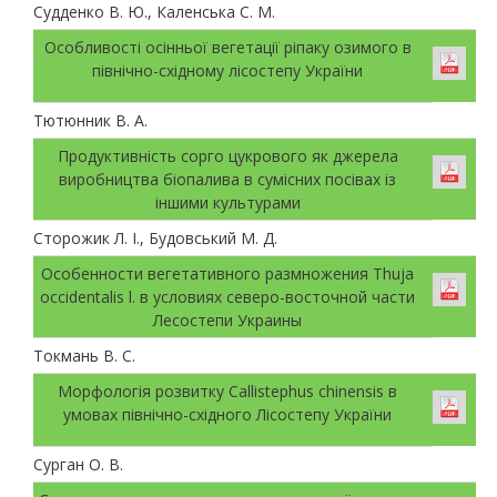
Судденко В. Ю., Каленська С. М.
Особливості осінньої вегетації ріпаку озимого в
північно-східному лісостепу України
Тютюнник В. А.
Продуктивність сорго цукрового як джерела
виробництва біопалива в сумісних посівах із
іншими культурами
Сторожик Л. І., Будовський М. Д.
Особенности вегетативного размножения Thuja
occidentalis l. в условиях северо-восточной части
Лесостепи Украины
Токмань В. С.
Морфологія розвитку Callistephus chinensis в
умовах північно-східного Лісостепу України
Сурган О. В.