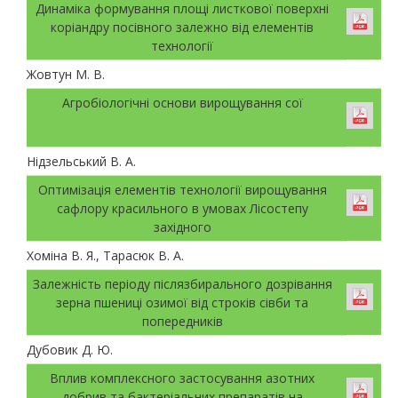
Динаміка формування площі листкової поверхні
коріандру посівного залежно від елементів
технології
Жовтун М. В.
Агробіологічні основи вирощування сої
Нідзельський В. А.
Оптимізація елементів технології вирощування
сафлору красильного в умовах Лісостепу
західного
Хоміна В. Я., Тарасюк В. А.
Залежність періоду післязбирального дозрівання
зерна пшениці озимої від строків сівби та
попередників
Дубовик Д. Ю.
Вплив комплексного застосування азотних
добрив та бактеріальних препаратів на