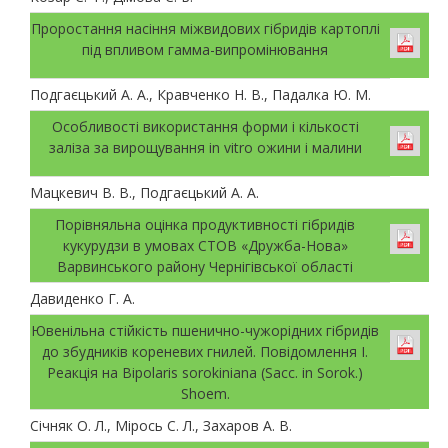
Проростання насіння міжвидових гібридів картоплі
під впливом гамма-випромінювання
Подгаєцький А. А., Кравченко Н. В., Падалка Ю. М.
Особливості використання форми і кількості
заліза за вирощування in vitro ожини і малини
Мацкевич В. В., Подгаєцький А. А.
Порівняльна оцінка продуктивності гібридів
кукурудзи в умовах СТОВ «Дружба-Нова»
Варвинського району Чернігівської області
Давиденко Г. А.
Ювенільна стійкість пшенично-чужорідних гібридів
до збудників кореневих гнилей. Повідомлення І.
Реакція на Bipolaris sorokiniana (Sacc. in Sorok.)
Shoem.
Січняк О. Л., Мірось С. Л., Захаров А. В.