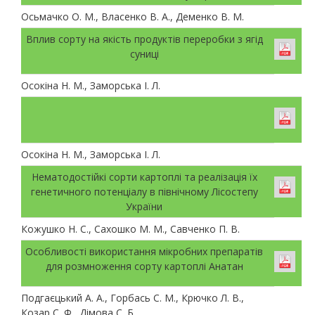
Осьмачко О. М., Власенко В. А., Деменко В. М.
Вплив сорту на якість продуктів переробки з ягід
суниці
Осокіна Н. М., Заморська І. Л.
Осокіна Н. М., Заморська І. Л.
Нематодостійкі сорти картоплі та реалізація їх
генетичного потенціалу в північному Лісостепу
України
Кожушко Н. С., Сахошко М. М., Савченко П. В.
Особливості використання мікробних препаратів
для розмноження сорту картоплі Анатан
Подгаєцький А. А., Горбась С. М., Крючко Л. В.,
Козар С. Ф., Дімова С. Б.