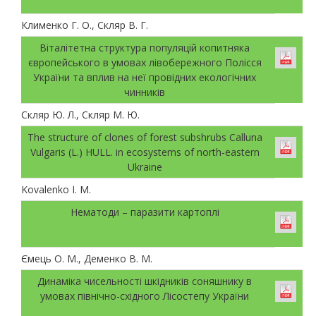
Клименко Г. О., Скляр В. Г.
Віталітетна структура популяцій копитняка
європейського в умовах лівобережного Полісся
України та вплив на неї провідних екологічних
чинників
Скляр Ю. Л., Скляр М. Ю.
The structure of clones of forest subshrubs Calluna
Vulgaris (L.) HULL. in ecosystems of north-eastern
Ukraine
Kovalenko I. M.
Нематоди – паразити картоплі
Ємець О. М., Деменко В. М.
Динаміка чисельності шкідників соняшнику в
умовах північно-східного Лісостепу України