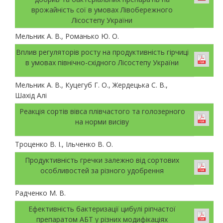
врожайність сої в умовах Лівобережного
Лісостепу України
Мельник А. В., Романько Ю. О.
Вплив регуляторів росту на продуктивність гірчиці
в умовах північно-східного Лісостепу України
Мельник А. В., Куцегуб Г. О., Жердецька С. В.,
Шахід Алі
Реакція сортів вівса плівчастого та голозерного
на норми висіву
Троценко В. І., Ільченко В. О.
Продуктивність гречки залежно від сортових
особливостей за різного удобрення
Радченко М. В.
Ефективність бактеризації цибулі ріпчастої
препаратом АБТ у різних модифікаціях