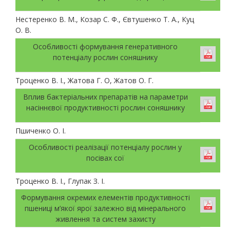
Нестеренко В. М., Козар С. Ф., Євтушенко Т. А., Куц
О. В.
Особливості формування генеративного
потенціалу рослин соняшнику
Троценко В. І., Жатова Г. О, Жатов О. Г.
Вплив бактеріальних препаратів на параметри
насіннєвої продуктивності рослин соняшнику
Пшиченко О. І.
Особливості реалізації потенціалу рослин у
посівах сої
Троценко В. І., Глупак З. І.
Формування окремих елементів продуктивності
пшениці м’якої ярої залежно від мінерального
живлення та систем захисту