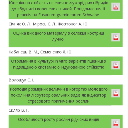
Ювенільна стійкість пшенично-чужорідних гібридів
до збудників кореневих гнилей. Повідомлення ІІ.
реакція на Fusarium graminearum Schwabe.
Січняк О. Л., Мірось С. Л., Жовтоног А. Ю.
Оцінка вихідного матеріалу в селекції костриці
лучної
Кабанець В. М., Семененко Я. Ю.
Отримання в культурі in vitro варіантів пшениці з
підвищеною системною індукованою стійкістю
Волощук С. І.
Розподіл розмірних величин в когортах молодого
покоління лісоутворювальних видів як індикатор
стресового пригнічення рослин
Скляр В. Г.
Особливості росту рослин рідкісних видів