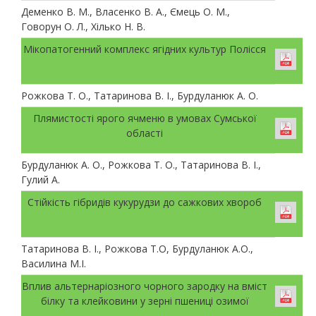
Деменко В. М., Власенко В. А., Ємець О. М.,
Говорун О. Л., Хілько Н. В.
Мікопатогенний комплекс ягідних культур Полісся
Рожкова Т. О., Татаринова В. І., Бурдуланюк А. О.
Плямистості ярого ячменю в умовах Сумської
області
Бурдуланюк А. О., Рожкова Т. О., Татаринова В. І.,
Гулий А.
Стійкість гібридів кукурудзи до сажкових хвороб
Татаринова В. І., Рожкова Т.О, Бурдуланюк А.О.,
Василина М.І.
Вплив альтернаріозного чорного зародку на вміст
білку та клейковини у зерні пшениці озимої