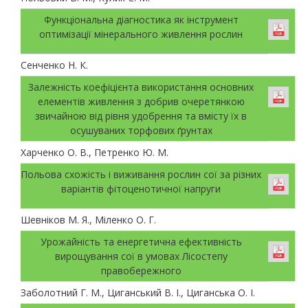
Функціональна діагностика як інструмент
оптимізації мінерального живлення рослин
Сенченко Н. К.
Залежність коефіцієнта використання основних
елементів живлення з добрив очеретянкою
звичайною від рівня удобрення та вмісту їх в
осушуваних торфових ґрунтах
Харченко О. В., Петренко Ю. М.
Польова схожість і виживання рослин сої за різних
варіантів фітоценотичної напруги
Шевніков М. Я., Міленко О. Г.
Урожайність та енергетична ефективність
вирощування сої в умовах Лісостепу
правобережного
Заболотний Г. М., Циганський В. І., Циганська О. І.