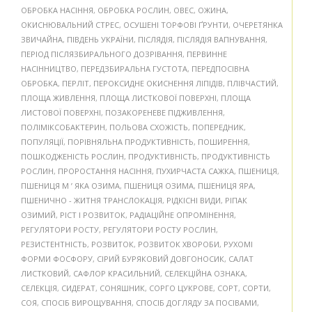
ОБРОБКА НАСІННЯ
,
ОБРОБКА РОСЛИН
,
ОВЕС
,
ОЖИНА
,
ОКИСНЮВАЛЬНИЙ СТРЕС
,
ОСУШЕНІ ТОРФОВІ ҐРУНТИ
,
ОЧЕРЕТЯНКА
ЗВИЧАЙНА
,
ПІВДЕНЬ УКРАЇНИ
,
ПІСЛЯДІЯ
,
ПІСЛЯДІЯ ВАПНУВАННЯ
,
ПЕРІОД ПІСЛЯЗБИРАЛЬНОГО ДОЗРІВАННЯ
,
ПЕРВИННЕ
НАСІННИЦТВО
,
ПЕРЕДЗБИРАЛЬНА ГУСТОТА
,
ПЕРЕДПОСІВНА
ОБРОБКА
,
ПЕРЛІТ
,
ПЕРОКСИДНЕ ОКИСНЕННЯ ЛІПІДІВ
,
ПЛІВЧАСТИЙ
,
ПЛОЩА ЖИВЛЕННЯ
,
ПЛОЩА ЛИСТКОВОЇ ПОВЕРХНІ
,
ПЛОЩА
ЛИСТОВОЇ ПОВЕРХНІ
,
ПОЗАКОРЕНЕВЕ ПІДЖИВЛЕННЯ
,
ПОЛІМІКСОБАКТЕРИН
,
ПОЛЬОВА СХОЖІСТЬ
,
ПОПЕРЕДНИК
,
ПОПУЛЯЦІЇ
,
ПОРІВНЯЛЬНА ПРОДУКТИВНІСТЬ
,
ПОШИРЕННЯ
,
ПОШКОДЖЕНІСТЬ РОСЛИН
,
ПРОДУКТИВНІСТЬ
,
ПРОДУКТИВНІСТЬ
РОСЛИН
,
ПРОРОСТАННЯ НАСІННЯ
,
ПУХИРЧАСТА САЖКА
,
ПШЕНИЦЯ
,
ПШЕНИЦЯ М ’ ЯКА ОЗИМА
,
ПШЕНИЦЯ ОЗИМА
,
ПШЕНИЦЯ ЯРА
,
ПШЕНИЧНО - ЖИТНЯ ТРАНСЛОКАЦІЯ
,
РІДКІСНІ ВИДИ
,
РІПАК
ОЗИМИЙ
,
РІСТ І РОЗВИТОК
,
РАДІАЦІЙНЕ ОПРОМІНЕННЯ
,
РЕГУЛЯТОРИ РОСТУ
,
РЕГУЛЯТОРИ РОСТУ РОСЛИН
,
РЕЗИСТЕНТНІСТЬ
,
РОЗВИТОК
,
РОЗВИТОК ХВОРОБИ
,
РУХОМІ
ФОРМИ ФОСФОРУ
,
СІРИЙ БУРЯКОВИЙ ДОВГОНОСИК
,
САЛАТ
ЛИСТКОВИЙ
,
САФЛОР КРАСИЛЬНИЙ
,
СЕЛЕКЦІЙНА ОЗНАКА
,
СЕЛЕКЦІЯ
,
СИДЕРАТ
,
СОНЯШНИК
,
СОРГО ЦУКРОВЕ
,
СОРТ
,
СОРТИ
,
СОЯ
,
СПОСІБ ВИРОЩУВАННЯ
,
СПОСІБ ДОГЛЯДУ ЗА ПОСІВАМИ
,