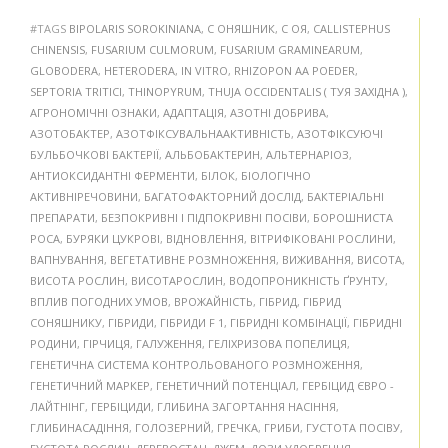
#TAGS
BIPOLARIS SOROKINIANA
,
C ОНЯШНИК
,
C ОЯ
,
CALLISTEPHUS
CHINENSIS
,
FUSARIUM CULMORUM
,
FUSARIUM GRAMINEARUM
,
GLOBODERA
,
HETERODERA
,
IN VITRO
,
RHIZOPON AA POEDER
,
SEPTORIA TRITICI
,
THINOPYRUM
,
THUJA OCCIDENTALIS ( ТУЯ ЗАХІДНА )
,
АГРОНОМІЧНІ ОЗНАКИ
,
АДАПТАЦІЯ
,
АЗОТНІ ДОБРИВА
,
АЗОТОБАКТЕР
,
АЗОТФІКСУВАЛЬНААКТИВНІСТЬ
,
АЗОТФІКСУЮЧІ
БУЛЬБОЧКОВІ БАКТЕРІЇ
,
АЛЬБОБАКТЕРИН
,
АЛЬТЕРНАРІОЗ
,
АНТИОКСИДАНТНІ ФЕРМЕНТИ
,
БІЛОК
,
БІОЛОГІЧНО
АКТИВНІРЕЧОВИНИ
,
БАГАТОФАКТОРНИЙ ДОСЛІД
,
БАКТЕРІАЛЬНІ
ПРЕПАРАТИ
,
БЕЗПОКРИВНІ І ПІДПОКРИВНІ ПОСІВИ
,
БОРОШНИСТА
РОСА
,
БУРЯКИ ЦУКРОВІ
,
ВІДНОВЛЕННЯ
,
ВІТРИФІКОВАНІ РОСЛИНИ
,
ВАПНУВАННЯ
,
ВЕГЕТАТИВНЕ РОЗМНОЖЕННЯ
,
ВИЖИВАННЯ
,
ВИСОТА
,
ВИСОТА РОСЛИН
,
ВИСОТАРОСЛИН
,
ВОДОПРОНИКНІСТЬ ҐРУНТУ
,
ВПЛИВ ПОГОДНИХ УМОВ
,
ВРОЖАЙНІСТЬ
,
ГІБРИД
,
ГІБРИД
СОНЯШНИКУ
,
ГІБРИДИ
,
ГІБРИДИ F 1
,
ГІБРИДНІ КОМБІНАЦІЇ
,
ГІБРИДНІ
РОДИНИ
,
ГІРЧИЦЯ
,
ГАЛУЖЕННЯ
,
ГЕЛІХРИЗОВА ПОПЕЛИЦЯ
,
ГЕНЕТИЧНА СИСТЕМА КОНТРОЛЬОВАНОГО РОЗМНОЖЕННЯ
,
ГЕНЕТИЧНИЙ МАРКЕР
,
ГЕНЕТИЧНИЙ ПОТЕНЦІАЛ
,
ГЕРБІЦИД ЄВРО -
ЛАЙТНІНГ
,
ГЕРБІЦИДИ
,
ГЛИБИНА ЗАГОРТАННЯ НАСІННЯ
,
ГЛИБИНАСАДІННЯ
,
ГОЛОЗЕРНИЙ
,
ГРЕЧКА
,
ГРИБИ
,
ГУСТОТА ПОСІВУ
,