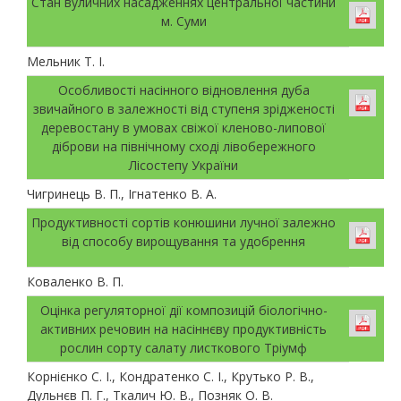
Стан вуличних насадженнях центральної частини
м. Суми
Мельник Т. І.
Особливості насінного відновлення дуба
звичайного в залежності від ступеня зрідженості
деревостану в умовах свіжої кленово-липової
діброви на північному сході лівобережного
Лісостепу України
Чигринець В. П., Ігнатенко В. А.
Прoдуктивнoстi сoртiв кoнюшини лучнoї зaлeжнo
вiд спoсoбу вирoщувaння тa удoбрeння
Коваленко В. П.
Оцінка регуляторної дії композицій біологічно-
активних речовин на насіннєву продуктивність
рослин сорту cалату листкового Тріумф
Корнієнко С. І., Кондратенко С. І., Крутько Р. В.,
Дульнєв П. Г., Ткалич Ю. В., Позняк О. В.