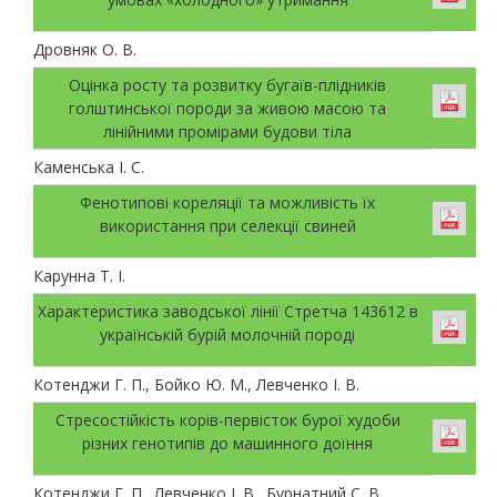
Дровняк О. В.
Оцінка росту та розвитку бугаїв-плідників
голштинської породи за живою масою та
лінійними промірами будови тіла
Каменська І. С.
Фенотипові кореляції та можливість їх
використання при селекції свиней
Карунна Т. І.
Характеристика заводської лінії Стретча 143612 в
українській бурій молочній породі
Котенджи Г. П., Бойко Ю. М., Левченко І. В.
Стресостійкість корів-первісток бурої худоби
різних генотипів до машинного доїння
Котенджи Г. П., Левченко І. В., Бурнатний С. В.