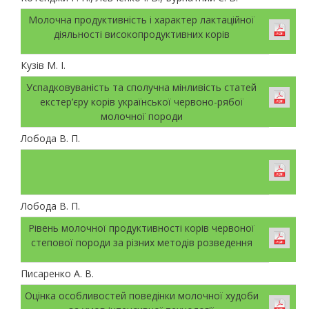
Молочна продуктивність і характер лактаційної
діяльності високопродуктивних корів
Кузів М. І.
Успадковуваність та сполучна мінливість статей
екстер’єру корів української червоно-рябої
молочної породи
Лобода В. П.
Лобода В. П.
Рівень молочної продуктивності корів червоної
степової породи за різних методів розведення
Писаренко А. В.
Оцінка особливостей поведінки молочної худоби