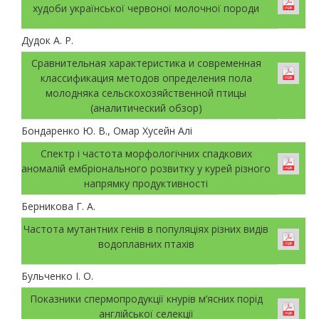
худоби української червоної молочної породи
Дудок А. Р.
Сравнительная характеристика и современная
классификация методов определения пола
молодняка сельскохозяйственной птицы
(аналитический обзор)
Бондаренко Ю. В., Омар Хусейн Алі
Спектр і частота морфологічних спадкових
аномалій ембріонального розвитку у курей різного
напрямку продуктивності
Берникова Г. А.
Частота мутантних генів в популяціях різних видів
водоплавних птахів
Бульченко І. О.
Показники спермопродукції кнурів м’ясних порід
англійської селекції