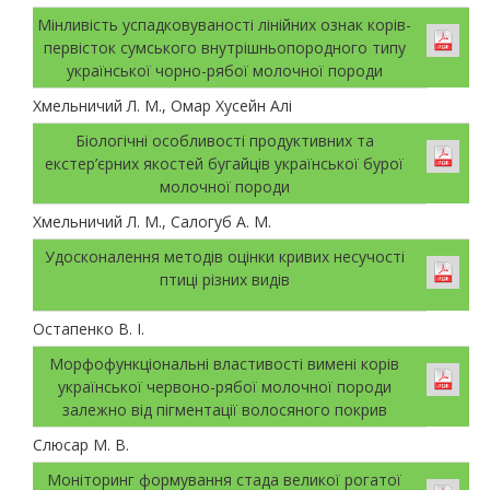
Мінливість успадковуваності лінійних ознак корів-
первісток сумського внутрішньопородного типу
української чорно-рябої молочної породи
Хмельничий Л. М., Омар Хусейн Алі
Біологічні особливості продуктивних та
екстер’єрних якостей бугайців української бурої
молочної породи
Хмельничий Л. М., Салогуб А. М.
Удосконалення методів оцінки кривих несучості
птиці різних видів
Остапенко В. І.
Морфофункціональні властивості вимені корів
української червоно-рябої молочної породи
залежно від пігментації волосяного покрив
Слюсар М. В.
Моніторинг формування стада великої рогатої