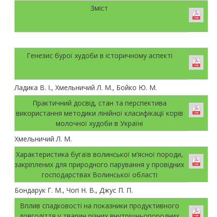
Зміст
Генезис бурої худоби в історичному аспекті
Ладика В. І., Хмельничий Л. М., Бойко Ю. М.
Практичний досвід, стан та перспектива
використання методики лінійної класифікації корів
молочної худоби в Україні
Хмельничий Л. М.
Характеристика бугаїв волинської м’ясної породи,
закріплених для природного парування у провідних
господарствах Волинської області
Бондарук Г. М., Чоп Н. В., Джус П. П.
Вплив спадковості на показники продуктивного
довголіття у тварин різних внутрішньопородних