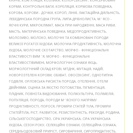
КНУРИ
,
КОАГУЛЯЦІЯ
,
КОЗЛИКИ
,
КОЛОРСЕКСИНГ
,
КОНСЕРВОВАНІ
КОРМИ
,
КОНТРОЛЬНІ ВАГИ
,
КОРЕЛЯЦІЯ
,
КОРМОВА ПОВЕДІНКА
,
КОРОВА
,
КОРОВИ - ДОЧКИ
,
КОРОП
,
ЛІНІЯ
,
ЛАКТАЦІЙНА ДІЯЛЬНІСТЬ
,
ЛЕБЕДИНСЬКА ПОРОДНА ГРУПА
,
ЛИПА ДРІБНОЛИСТА
,
М ' ЯСО -
ЯЄЧНІ КУРИ
,
МІКРОКЛІМАТ
,
МАСА ПРИ НАРОДЖЕННІ
,
МАСА РИБИ
,
МАСТЬ
,
МАТЕРИНСЬКА ПОВЕДІНКА
,
МЕДОПРОДУКТИВНІСТЬ
,
МОЛОЗИВО
,
МОЛОКО
,
МОЛОЧНІ ТА КОМБІНОВАНІ ПОРОДИ
ВЕЛИКОЇ РОГАТОЇ ХУДОБИ
,
МОЛОЧНА ПРОДУКТИВНІСТЬ
,
МОЛОЧНА
ХУДОБА
,
МОЛОЧНЕ СКОТАРСТВО
,
МОРФО - ФУНКЦІОНАЛЬНІ
ВЛАСТИВОСТІ ВИМ ' Я
,
МОРФО - ФУНКЦІОНАЛЬНІ
ВЛАСТИВОСТІВИМЕНІ
,
МОРФОЛОГІЧНІ ОЗНАКИ ЯЄЦЬ
,
МОРФОЛОГІЧНИЙ СКЛАД КРОВІ
,
МТДНК
,
МУТАЦІЯ
,
НАДІЙ
,
НОВОРОЗТЕЛЕНІ КОРОВИ
,
ОБХВАТ
,
ОВОСЕКСИНГ
,
ОДНОТИПНА
ГОДІВЛЯ
,
ОРЛОВСЬКА РИСИСТА ПОРОДА
,
ОТЕЛЕННЯ
,
ОТЕЛИ
ДВІЙНЯМИ
,
ОЦІНКА ЗА ЯКІСТЮ ПОТОМСТВА
,
ПІГМЕНТАЦІЯ
,
ПЛІДНИК
,
ПОВНОТА ВИДОЮВАННЯ
,
ПОЛІКУЛЬТУРА
,
ПОЛІМЕЛІЯ
,
ПОПУЛЯЦІЯ
,
ПОРОДА
,
ПОРОДИ М ’ ЯСНОГО НАПРЯМУ
ПРОДУКТИВНОСТІ
,
ПОРОСЯ
,
ПРОМІРИ СТАТЕЙ ТІЛА
,
ПРОМІРИ
СТАТЕЙТІЛА
,
РІСТ
,
РАЗВИТОК
,
РЕЗИСТЕНТНІСТЬ
,
РЕКОРДИ
,
РОДИНА
,
СІЛЬСЬКЕГОСПОДАРСТВО
,
СІРА УКРАЇНСЬКА
,
СІРА УКРАЇНСЬКА
ХУДОБА
,
СЕЗОН РОКУ
,
СЕЛЕКЦІЙНІ ОЗНАКИ
,
СЕЛЕКЦІЙНА ОЗНАКА
,
СЕРЕДНЬОДОБОВИЙ ПРИРІСТ
,
СИРОВАРІННЯ
,
СИРОПРИДАТНІСТЬ
,