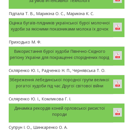
за умов інтенсивної технології
Підпала Т. В., Марикіна О. С., Марикіна К. С.
Оцінка бугаїв-плідників української бурої молочної
худоби за якісними показниками молока їх дочок
Приходько М. Ф.
Використання бурої худоби Північно-Східного
регіону України для покращенні споріднених порід
Скляренко Ю. І., Радченко Н. П., Чернявська Т. О.
Збереження лебединської породної групи великої
рогатої худоби під час Другої світової війни
Скляренко Ю. І., Комликова Г. І.
Динаміка рекордів коней орловської рисистої
породи
Супрун І. О., Шинкаренко О. А.