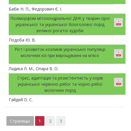
Бабік Н. П., Федорович Є. І.
Поліморфізм мітохондріальної ДНК у тварин сірої
української та української білоголової порід
великої рогатої худоби
Подоба Ю. В.
Ріст і розвиток козликів української популяції
молочних кіз при вирощуванні на м'ясо
Ладика Л. М., Опара В. О.
Стрес, адаптація та резистентність у корів
української червоно-рябої та чорно-рябої
молочних порід
Гайдей О. С.
Страницы:
1
2
3