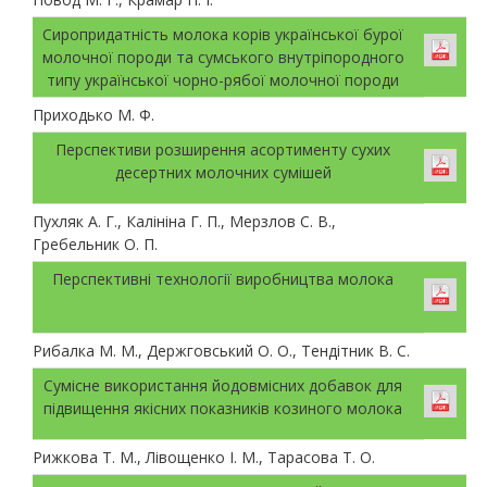
Сиропридатність молока корів української бурої
молочної породи та сумського внутріпородного
типу української чорно-рябої молочної породи
Приходько М. Ф.
Перспективи розширення асортименту сухих
десертних молочних сумішей
Пухляк А. Г., Калініна Г. П., Мерзлов С. В.,
Гребельник О. П.
Перспективні технології виробництва молока
Рибалка М. М., Держговський О. О., Тендітник В. С.
Сумісне використання йодовмісних добавок для
підвищення якісних показників козиного молока
Рижкова Т. М., Лівощенко І. М., Тарасова Т. О.