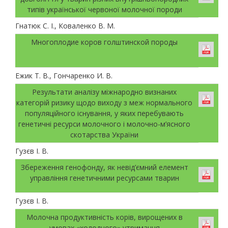
типів української червоної молочної породи
Гнатюк С. І., Коваленко В. М.
Многоплодие коров голштинской породы
Ежик Т. В., Гончаренко И. В.
Результати аналізу міжнародно визнаних
категорій ризику щодо виходу з меж нормального
популяційного існування, у яких перебувають
генетичні ресурси молочного і молочно-м’ясного
скотарства України
Гузєв І. В.
Збереження генофонду, як невід’ємний елемент
управління генетичними ресурсами тварин
Гузєв І. В.
Молочна продуктивність корів, вирощених в
умовах «холодного» утримання