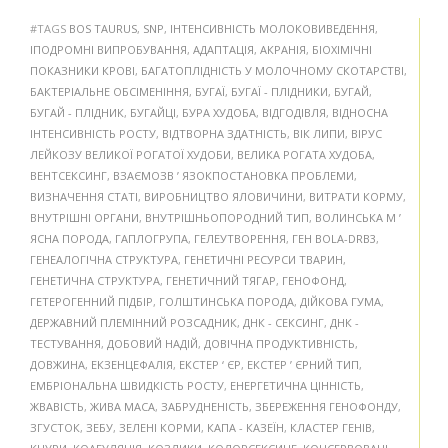
#TAGS
BOS TAURUS
,
SNP
,
ІНТЕНСИВНІСТЬ МОЛОКОВИВЕДЕННЯ
,
ІПОДРОМНІ ВИПРОБУВАННЯ
,
АДАПТАЦІЯ
,
АКРАНІЯ
,
БІОХІМІЧНІ
ПОКАЗНИКИ КРОВІ
,
БАГАТОПЛІДНІСТЬ У МОЛОЧНОМУ СКОТАРСТВІ
,
БАКТЕРІАЛЬНЕ ОБСІМЕНІННЯ
,
БУГАЇ
,
БУГАЇ - ПЛІДНИКИ
,
БУГАЙ
,
БУГАЙ - ПЛІДНИК
,
БУГАЙЦІ
,
БУРА ХУДОБА
,
ВІДГОДІВЛЯ
,
ВІДНОСНА
ІНТЕНСИВНІСТЬ РОСТУ
,
ВІДТВОРНА ЗДАТНІСТЬ
,
ВІК ЛИПИ
,
ВІРУС
ЛЕЙКОЗУ ВЕЛИКОЇ РОГАТОЇ ХУДОБИ
,
ВЕЛИКА РОГАТА ХУДОБА
,
ВЕНТСЕКСИНГ
,
ВЗАЄМОЗВ ’ ЯЗОКПОСТАНОВКА ПРОБЛЕМИ
,
ВИЗНАЧЕННЯ СТАТІ
,
ВИРОБНИЦТВО ЯЛОВИЧИНИ
,
ВИТРАТИ КОРМУ
,
ВНУТРІШНІ ОРГАНИ
,
ВНУТРІШНЬОПОРОДНИЙ ТИП
,
ВОЛИНСЬКА М ’
ЯСНА ПОРОДА
,
ГАПЛОГРУПА
,
ГЕЛЕУТВОРЕННЯ
,
ГЕН BOLA-DRB3
,
ГЕНЕАЛОГІЧНА СТРУКТУРА
,
ГЕНЕТИЧНІ РЕСУРСИ ТВАРИН
,
ГЕНЕТИЧНА СТРУКТУРА
,
ГЕНЕТИЧНИЙ ТЯГАР
,
ГЕНОФОНД
,
ГЕТЕРОГЕННИЙ ПІДБІР
,
ГОЛШТИНСЬКА ПОРОДА
,
ДІЙКОВА ГУМА
,
ДЕРЖАВНИЙ ПЛЕМІННИЙ РОЗСАДНИК
,
ДНК - СЕКСИНГ
,
ДНК -
ТЕСТУВАННЯ
,
ДОБОВИЙ НАДІЙ
,
ДОВІЧНА ПРОДУКТИВНІСТЬ
,
ДОВЖИНА
,
ЕКЗЕНЦЕФАЛІЯ
,
ЕКСТЕР ‘ ЄР
,
ЕКСТЕР ’ ЄРНИЙ ТИП
,
ЕМБРІОНАЛЬНА ШВИДКІСТЬ РОСТУ
,
ЕНЕРГЕТИЧНА ЦІННІСТЬ
,
ЖВАВІСТЬ
,
ЖИВА МАСА
,
ЗАБРУДНЕНІСТЬ
,
ЗБЕРЕЖЕННЯ ГЕНОФОНДУ
,
ЗГУСТОК
,
ЗЕБУ
,
ЗЕЛЕНІ КОРМИ
,
КАПА - КАЗЕЇН
,
КЛАСТЕР ГЕНІВ
,