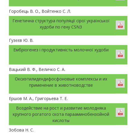
Горобець В. О., Войтенко С. Л.
Генетична структура популяції сірої української
худоби по гену CSN3
Гузєєв Ю. В.
Ембріогенез і продуктивність молочної худоби
Вацький В. Ф., Величко С. А.
Оксиэтилидендифосфоновые комплексы и их
применение в животноводстве
Ершов М. А., Григорьева Т. Е.
Воздействие на рост и развитие молодняка
крупного рогатого скота парааминобензойной
кислоты
Зобова Н. С.