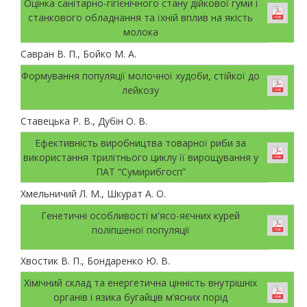
Оцінка санітарно-гігієнічного стану дійкової гуми і
станкового обладнання та їхній вплив на якість
молока
Савран В. П., Бойко М. А.
Формування популяції молочної худоби, стійкої до
лейкозу
Ставецька Р. В., Дубін О. В.
Ефективність виробництва товарної риби за
використання трилітнього циклу її вирощування у
ПАТ “Сумирибгосп”
Хмельничий Л. М., Шкурат А. О.
Генетичні особливості м'ясо-яєчних курей
поліпшеної популяції
Хвостик В. П., Бондаренко Ю. В.
Хімічний склад та енергетична цінність внутрішніх
органів і язика бугайців м’ясних порід