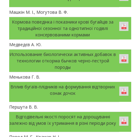
Машкін М. І., Могутова В. Ф.
Кормова поведінка і показники крові бугайців за
традиційної сезонної та однотипної годівлі
консервованими кормами
Медведєв А. Ю.
Использование биологически активных добавок в
технологии откорма бычков черно-пестрой
породы
Менькова Г. В.
Вплив бугаїв-плідників на формування відтворних
ознак дочок
Першута В. В.
Відгодівельні якості поросят на дорощуванні
залежно від умов їх утримання в різні періоди року
Повод М. Г., Крамар Н. І.