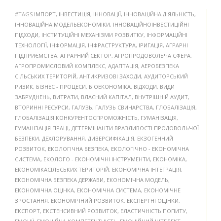
#TAGS
ІМПОРТ
,
ІНВЕСТИЦІЯ
,
ІННОВАЦІЇ
,
ІННОВАЦІЙНА ДІЯЛЬНІСТЬ
,
ІННОВАЦІЙНА МОДЕЛЬЕКОНОМІКИ
,
ІННОВАЦІЙНОІНВЕСТИЦІЙНІ
ПІДХОДИ
,
ІНСТИТУЦІЙНІ МЕХАНІЗМИ РОЗВИТКУ
,
ІНФОРМАЦІЙНІ
ТЕХНОЛОГІЇ
,
ІНФОРМАЦІЯ
,
ІНФРАСТРУКТУРА
,
ІРИГАЦІЯ
,
АГРАРНІ
ПІДПРИЄМСТВА
,
АГРАРНИЙ СЕКТОР
,
АГРОПРОДОВОЛЬЧА СФЕРА
,
АГРОПРОМИСЛОВИЙ КОМПЛЕКС
,
АДАПТАЦІЯ
,
АЕРОБЕЗПЕКА
СІЛЬСЬКИХ ТЕРИТОРІЙ
,
АНТИКРИЗОВІ ЗАХОДИ
,
АУДИТОРСЬКИЙ
РИЗИК
,
БІЗНЕС - ПРОЦЕСИ
,
БІОЕКОНОМІКА
,
ВІДХОДИ
,
ВИДИ
ЗАБРУДНЕНЬ
,
ВИТРАТИ
,
ВЛАСНИЙ КАПІТАЛ
,
ВНУТРІШНІЙ АУДИТ
,
ВТОРИННІ РЕСУРСИ
,
ГАЛУЗЬ
,
ГАЛУЗЬ СВИНАРСТВА
,
ГЛОБАЛІЗАЦІЯ
,
ГЛОБАЛІЗАЦІЯ КОНКУРЕНТОСПРОМОЖНІСТЬ
,
ГУМАНІЗАЦІЯ
,
ГУМАНІЗАЦІЯ ПРАЦІ
,
ДЕТЕРМІНАНТИ ВРАЗЛИВОСТІ ПРОДОВОЛЬЧОЇ
БЕЗПЕКИ
,
ДЕХЛОРУВАННЯ
,
ДИВЕРСИФІКАЦІЯ
,
ЕКЗОГЕННИЙ
РОЗВИТОК
,
ЕКОЛОГІЧНА БЕЗПЕКА
,
ЕКОЛОГІЧНО - ЕКОНОМІЧНА
СИСТЕМА
,
ЕКОЛОГО - ЕКОНОМІЧНІ ІНСТРУМЕНТИ
,
ЕКОНОМІКА
,
ЕКОНОМІКАСІЛЬСЬКИХ ТЕРИТОРІЙ
,
ЕКОНОМІЧНА ІНТЕГРАЦІЯ
,
ЕКОНОМІЧНА БЕЗПЕКА ДЕРЖАВИ
,
ЕКОНОМІЧНА МОДЕЛЬ
,
ЕКОНОМІЧНА ОЦІНКА
,
ЕКОНОМІЧНА СИСТЕМА
,
ЕКОНОМІЧНЕ
ЗРОСТАННЯ
,
ЕКОНОМІЧНИЙ РОЗВИТОК
,
ЕКСПЕРТНІ ОЦІНКИ
,
ЕКСПОРТ
,
ЕКСТЕНСИВНИЙ РОЗВИТОК
,
ЕЛАСТИЧНІСТЬ ПОПИТУ
,