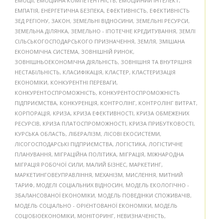
ЕМОЦІЇ
,
ЕМОЦІЙНА КОМПЕТЕНТНІСТЬ
,
ЕМОЦІЙНИЙ ІНТЕЛЕКТ
,
ЕМПАТІЯ
,
ЕНЕРГЕТИЧНА БЕЗПЕКА
,
ЕФЕКТИВНІСТЬ
,
ЕФЕКТИВНІСТЬ
ЗЕД РЕГІОНУ
,
ЗАКОН
,
ЗЕМЕЛЬНІ ВІДНОСИНИ
,
ЗЕМЕЛЬНІ РЕСУРСИ
,
ЗЕМЕЛЬНА ДІЛЯНКА
,
ЗЕМЕЛЬНО - ІПОТЕЧНЕ КРЕДИТУВАННЯ
,
ЗЕМЛІ
СІЛЬСЬКОГОСПОДАРСЬКОГО ПРИЗНАЧЕННЯ
,
ЗЕМЛЯ
,
ЗМІШАНА
ЕКОНОМІЧНА СИСТЕМА
,
ЗОВНІШНІЙ РИНОК
,
ЗОВНІШНЬОЕКОНОМІЧНА ДІЯЛЬНІСТЬ
,
ЗОВНІШНЯ ТА ВНУТРІШНЯ
НЕСТАБІЛЬНІСТЬ
,
КЛАСИФІКАЦІЯ
,
КЛАСТЕР
,
КЛАСТЕРИЗАЦІЯ
ЕКОНОМІКИ
,
КОНКУРЕНТНІ ПЕРЕВАГИ
,
КОНКУРЕНТОСПРОМОЖНІСТЬ
,
КОНКУРЕНТОСПРОМОЖНІСТЬ
ПІДПРИЄМСТВА
,
КОНКУРЕНЦІЯ
,
КОНТРОЛІНГ
,
КОНТРОЛІНГ ВИТРАТ
,
КОРПОРАЦІЯ
,
КРИЗА
,
КРИЗА ЕФЕКТИВНОСТІ
,
КРИЗА ОБМЕЖЕНИХ
РЕСУРСІВ
,
КРИЗА ПЛАТОСПРОМОЖНОСТІ
,
КРИЗА ПРИБУТКОВОСТІ
,
КУРСЬКА ОБЛАСТЬ
,
ЛІБЕРАЛІЗМ
,
ЛІСОВІ ЕКОСИСТЕМИ
,
ЛІСОГОСПОДАРСЬКІ ПІДПРИЄМСТВА
,
ЛОГІСТИКА
,
ЛОГІСТИЧНЕ
ПЛАНУВАННЯ
,
МІГРАЦІЙНА ПОЛІТИКА
,
МІГРАЦІЯ
,
МІЖНАРОДНА
МІГРАЦІЯ РОБОЧОЇ СИЛИ
,
МАЛИЙ БІЗНЕС
,
МАРКЕТИНГ
,
МАРКЕТИНГОВЕУПРАВЛІННЯ
,
МЕХАНІЗМ
,
МИСЛЕННЯ
,
МИТНИЙ
ТАРИФ
,
МОДЕЛІ СОЦІАЛЬНИХ ВІДНОСИН
,
МОДЕЛЬ ЕКОЛОГІЧНО -
ЗБАЛАНСОВАНОЇ ЕКОНОМІКИ
,
МОДЕЛЬ ПОВЕДІНКИ СПОЖИВАЧІВ
,
МОДЕЛЬ СОЦІАЛЬНО - ОРІЄНТОВАНОЇ ЕКОНОМІКИ
,
МОДЕЛЬ
СОЦІОБІОЕКОНОМІКИ
,
МОНІТОРИНГ
,
НЕВИЗНАЧЕНІСТЬ
,