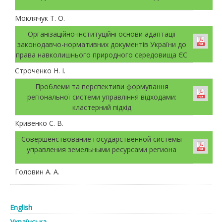
Моклячук Т. О.
Організаційно-інституційні основи адаптації
законодавчо-нормативних документів України до
права навколишнього природного середовища ЄС
Строченко Н. І.
Проблеми та перспективи формування
регіональної системи управління відходами:
кластерний підхід
Кривенко С. В.
Совершенствование государственной системы
управления земельными ресурсами региона
Головин А. А.
English
Українська