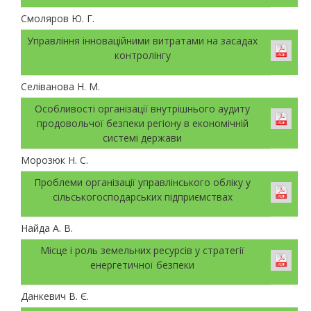
Смоляров Ю. Г.
Управління інноваційними витратами на засадах
контролінгу
Селіванова Н. М.
Особливості організації внутрішнього аудиту
продовольчої безпеки регіону в економічній
системі держави
Морозюк Н. С.
Проблеми організації управлінського обліку у
сільськогосподарських підприємствах
Найда А. В.
Місце і роль земельних ресурсів у стратегії
енергетичної безпеки
Данкевич В. Є.