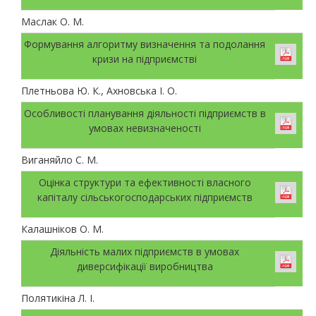
Маслак О. М.
Формування алгоритму визначення та подолання
кризи на підприємстві
Плетньова Ю. К., Ахновська І. О.
Особливості планування діяльності підприємств в
умовах невизначеності
Виганяйло С. М.
Оцінка структури та ефективності власного
капіталу сільськогосподарських підприємств
Калашніков О. М.
Діяльність малих підприємств в умовах
диверсифікації виробництва
Полятикіна Л. І.