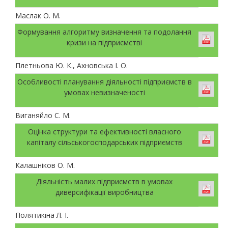
Маслак О. М.
Формування алгоритму визначення та подолання
кризи на підприємстві
Плетньова Ю. К., Ахновська І. О.
Особливості планування діяльності підприємств в
умовах невизначеності
Виганяйло С. М.
Оцінка структури та ефективності власного
капіталу сільськогосподарських підприємств
Калашніков О. М.
Діяльність малих підприємств в умовах
диверсифікації виробництва
Полятикіна Л. І.