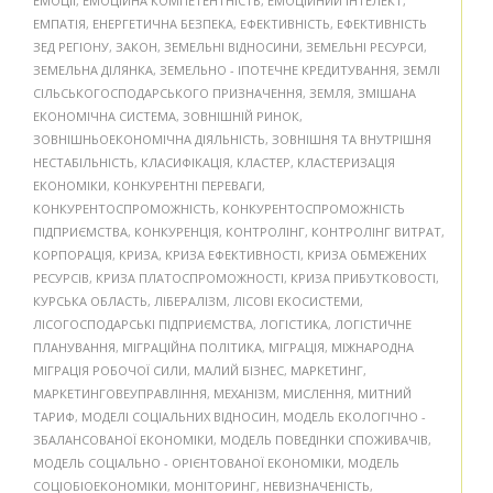
ЕМОЦІЇ
,
ЕМОЦІЙНА КОМПЕТЕНТНІСТЬ
,
ЕМОЦІЙНИЙ ІНТЕЛЕКТ
,
ЕМПАТІЯ
,
ЕНЕРГЕТИЧНА БЕЗПЕКА
,
ЕФЕКТИВНІСТЬ
,
ЕФЕКТИВНІСТЬ
ЗЕД РЕГІОНУ
,
ЗАКОН
,
ЗЕМЕЛЬНІ ВІДНОСИНИ
,
ЗЕМЕЛЬНІ РЕСУРСИ
,
ЗЕМЕЛЬНА ДІЛЯНКА
,
ЗЕМЕЛЬНО - ІПОТЕЧНЕ КРЕДИТУВАННЯ
,
ЗЕМЛІ
СІЛЬСЬКОГОСПОДАРСЬКОГО ПРИЗНАЧЕННЯ
,
ЗЕМЛЯ
,
ЗМІШАНА
ЕКОНОМІЧНА СИСТЕМА
,
ЗОВНІШНІЙ РИНОК
,
ЗОВНІШНЬОЕКОНОМІЧНА ДІЯЛЬНІСТЬ
,
ЗОВНІШНЯ ТА ВНУТРІШНЯ
НЕСТАБІЛЬНІСТЬ
,
КЛАСИФІКАЦІЯ
,
КЛАСТЕР
,
КЛАСТЕРИЗАЦІЯ
ЕКОНОМІКИ
,
КОНКУРЕНТНІ ПЕРЕВАГИ
,
КОНКУРЕНТОСПРОМОЖНІСТЬ
,
КОНКУРЕНТОСПРОМОЖНІСТЬ
ПІДПРИЄМСТВА
,
КОНКУРЕНЦІЯ
,
КОНТРОЛІНГ
,
КОНТРОЛІНГ ВИТРАТ
,
КОРПОРАЦІЯ
,
КРИЗА
,
КРИЗА ЕФЕКТИВНОСТІ
,
КРИЗА ОБМЕЖЕНИХ
РЕСУРСІВ
,
КРИЗА ПЛАТОСПРОМОЖНОСТІ
,
КРИЗА ПРИБУТКОВОСТІ
,
КУРСЬКА ОБЛАСТЬ
,
ЛІБЕРАЛІЗМ
,
ЛІСОВІ ЕКОСИСТЕМИ
,
ЛІСОГОСПОДАРСЬКІ ПІДПРИЄМСТВА
,
ЛОГІСТИКА
,
ЛОГІСТИЧНЕ
ПЛАНУВАННЯ
,
МІГРАЦІЙНА ПОЛІТИКА
,
МІГРАЦІЯ
,
МІЖНАРОДНА
МІГРАЦІЯ РОБОЧОЇ СИЛИ
,
МАЛИЙ БІЗНЕС
,
МАРКЕТИНГ
,
МАРКЕТИНГОВЕУПРАВЛІННЯ
,
МЕХАНІЗМ
,
МИСЛЕННЯ
,
МИТНИЙ
ТАРИФ
,
МОДЕЛІ СОЦІАЛЬНИХ ВІДНОСИН
,
МОДЕЛЬ ЕКОЛОГІЧНО -
ЗБАЛАНСОВАНОЇ ЕКОНОМІКИ
,
МОДЕЛЬ ПОВЕДІНКИ СПОЖИВАЧІВ
,
МОДЕЛЬ СОЦІАЛЬНО - ОРІЄНТОВАНОЇ ЕКОНОМІКИ
,
МОДЕЛЬ
СОЦІОБІОЕКОНОМІКИ
,
МОНІТОРИНГ
,
НЕВИЗНАЧЕНІСТЬ
,