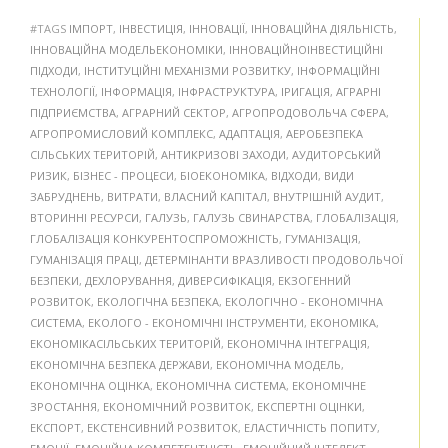
#TAGS
ІМПОРТ
,
ІНВЕСТИЦІЯ
,
ІННОВАЦІЇ
,
ІННОВАЦІЙНА ДІЯЛЬНІСТЬ
,
ІННОВАЦІЙНА МОДЕЛЬЕКОНОМІКИ
,
ІННОВАЦІЙНОІНВЕСТИЦІЙНІ
ПІДХОДИ
,
ІНСТИТУЦІЙНІ МЕХАНІЗМИ РОЗВИТКУ
,
ІНФОРМАЦІЙНІ
ТЕХНОЛОГІЇ
,
ІНФОРМАЦІЯ
,
ІНФРАСТРУКТУРА
,
ІРИГАЦІЯ
,
АГРАРНІ
ПІДПРИЄМСТВА
,
АГРАРНИЙ СЕКТОР
,
АГРОПРОДОВОЛЬЧА СФЕРА
,
АГРОПРОМИСЛОВИЙ КОМПЛЕКС
,
АДАПТАЦІЯ
,
АЕРОБЕЗПЕКА
СІЛЬСЬКИХ ТЕРИТОРІЙ
,
АНТИКРИЗОВІ ЗАХОДИ
,
АУДИТОРСЬКИЙ
РИЗИК
,
БІЗНЕС - ПРОЦЕСИ
,
БІОЕКОНОМІКА
,
ВІДХОДИ
,
ВИДИ
ЗАБРУДНЕНЬ
,
ВИТРАТИ
,
ВЛАСНИЙ КАПІТАЛ
,
ВНУТРІШНІЙ АУДИТ
,
ВТОРИННІ РЕСУРСИ
,
ГАЛУЗЬ
,
ГАЛУЗЬ СВИНАРСТВА
,
ГЛОБАЛІЗАЦІЯ
,
ГЛОБАЛІЗАЦІЯ КОНКУРЕНТОСПРОМОЖНІСТЬ
,
ГУМАНІЗАЦІЯ
,
ГУМАНІЗАЦІЯ ПРАЦІ
,
ДЕТЕРМІНАНТИ ВРАЗЛИВОСТІ ПРОДОВОЛЬЧОЇ
БЕЗПЕКИ
,
ДЕХЛОРУВАННЯ
,
ДИВЕРСИФІКАЦІЯ
,
ЕКЗОГЕННИЙ
РОЗВИТОК
,
ЕКОЛОГІЧНА БЕЗПЕКА
,
ЕКОЛОГІЧНО - ЕКОНОМІЧНА
СИСТЕМА
,
ЕКОЛОГО - ЕКОНОМІЧНІ ІНСТРУМЕНТИ
,
ЕКОНОМІКА
,
ЕКОНОМІКАСІЛЬСЬКИХ ТЕРИТОРІЙ
,
ЕКОНОМІЧНА ІНТЕГРАЦІЯ
,
ЕКОНОМІЧНА БЕЗПЕКА ДЕРЖАВИ
,
ЕКОНОМІЧНА МОДЕЛЬ
,
ЕКОНОМІЧНА ОЦІНКА
,
ЕКОНОМІЧНА СИСТЕМА
,
ЕКОНОМІЧНЕ
ЗРОСТАННЯ
,
ЕКОНОМІЧНИЙ РОЗВИТОК
,
ЕКСПЕРТНІ ОЦІНКИ
,
ЕКСПОРТ
,
ЕКСТЕНСИВНИЙ РОЗВИТОК
,
ЕЛАСТИЧНІСТЬ ПОПИТУ
,