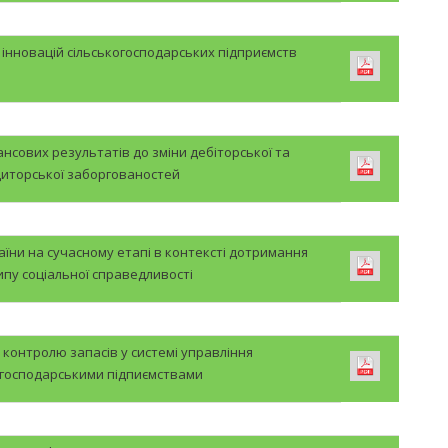
ї інновацій сільськогосподарських підприємств
ансових результатів до зміни дебіторської та
иторської заборгованостей
їни на сучасному етапі в контексті дотримання
пу соціальної справедливості
контролю запасів у системі управління
огосподарськими підпиємствами