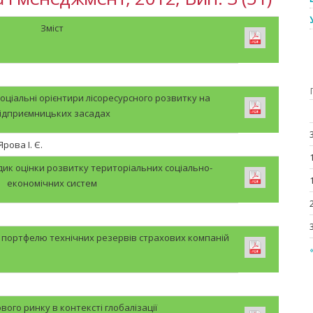
Зміст
соціальні орієнтири лісоресурсного розвитку на
ідприємницьких засадах
Ярова І. Є.
дик оцінки розвитку територіальних соціально-
економічних систем
портфелю технічних резервів страхових компаній
вого ринку в контексті глобалізації