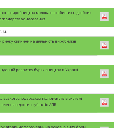
вання виробництва молока в особистих підсобних
осподарствах населення
. М.
 ринку свинини на діяльність виробників
нденцій розвитку буряківництва в Україні
ільськогосподарських підприємств в системі
алення відносин суб'єктів АПВ
ок аграрних формувань на основі різних форм