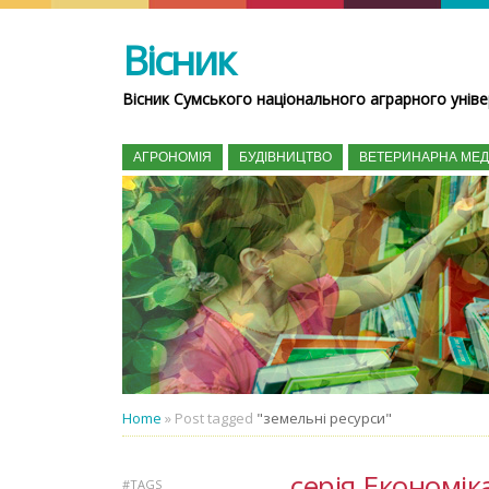
Вісник
Вісник Сумського національного аграрного уніве
АГРОНОМІЯ
БУДІВНИЦТВО
ВЕТЕРИНАРНА МЕ
Home
»
Post tagged
"земельні ресурси"
серія Економік
#TAGS