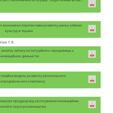
о-економічні перспективи розвитку ринку олійних
культур в Україні
Усюк Т. В.
 аналізу зв’язку інституційного середовища з
інноваційною діяльністю
стиційна модель розвитку регіонального
опродовольчого комплексу
ництва продукції від застосування інноваційних
ологій в галузі рослинництва