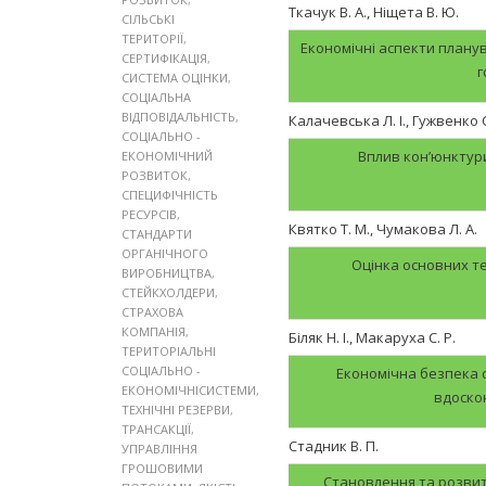
Ткачук В. А., Ніщета В. Ю.
СІЛЬСЬКІ
ТЕРИТОРІЇ
,
Економічні аспекти плану
СЕРТИФІКАЦІЯ
,
г
СИСТЕМА ОЦІНКИ
,
СОЦІАЛЬНА
ВІДПОВІДАЛЬНІСТЬ
,
Калачевська Л. І., Гужвенко С
СОЦІАЛЬНО -
Вплив кон’юнктури
ЕКОНОМІЧНИЙ
РОЗВИТОК
,
СПЕЦИФІЧНІСТЬ
РЕСУРСІВ
,
Квятко Т. М., Чумакова Л. А.
СТАНДАРТИ
ОРГАНІЧНОГО
Оцінка основних те
ВИРОБНИЦТВА
,
СТЕЙКХОЛДЕРИ
,
СТРАХОВА
КОМПАНІЯ
,
Біляк Н. І., Макаруха С. Р.
ТЕРИТОРІАЛЬНІ
СОЦІАЛЬНО -
Економічна безпека с
ЕКОНОМІЧНІСИСТЕМИ
,
вдоскон
ТЕХНІЧНІ РЕЗЕРВИ
,
ТРАНСАКЦІЇ
,
Стадник В. П.
УПРАВЛІННЯ
ГРОШОВИМИ
Становлення та розвит