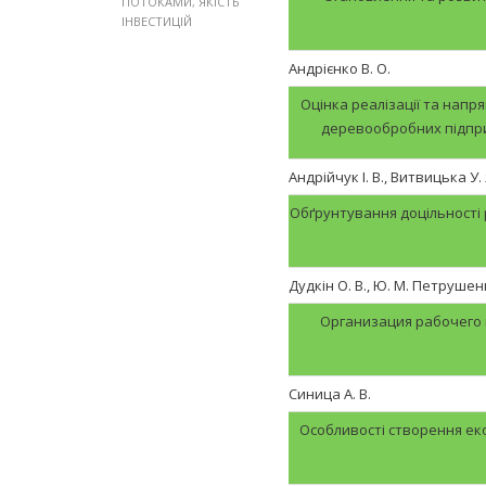
ПОТОКАМИ
,
ЯКІСТЬ
ІНВЕСТИЦІЙ
Андрієнко В. О.
Оцінка реалізації та нап
деревообробних підприє
Андрійчук І. В., Витвицька У. Я
Обґрунтування доцільності 
Дудкін О. В., Ю. М. Петрушен
Организация рабочего
Синица А. В.
Особливості створення ек