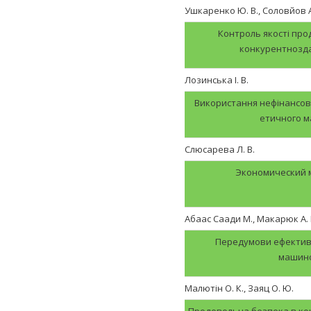
Ушкаренко Ю. В., Соловйов А.
Контроль якості про
конкурентнозда
Лозинська І. В.
Використання нефінансово
етичного м
Слюсарева Л. В.
Экономический 
Абаас Саади М., Макарюк А. 
Передумови ефектив
машино
Малютін О. К., Заяц О. Ю.
Продовольча безпека в конт