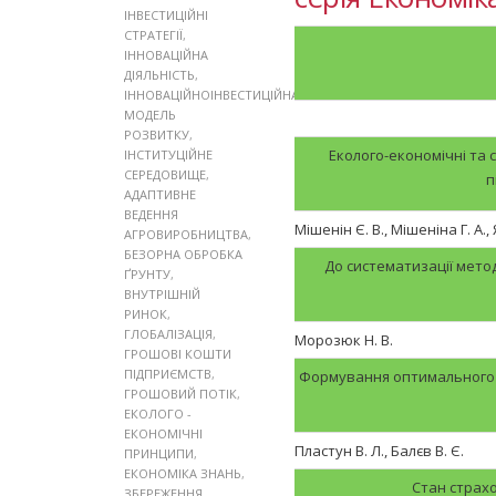
ІНВЕСТИЦІЙНІ
СТРАТЕГІЇ
,
ІННОВАЦІЙНА
ДІЯЛЬНІСТЬ
,
ІННОВАЦІЙНОІНВЕСТИЦІЙНА
МОДЕЛЬ
РОЗВИТКУ
,
Еколого-економічні та 
ІНСТИТУЦІЙНЕ
СЕРЕДОВИЩЕ
,
п
АДАПТИВНЕ
ВЕДЕННЯ
Мішенін Є. В., Мішеніна Г. А., 
АГРОВИРОБНИЦТВА
,
БЕЗОРНА ОБРОБКА
До систематизації мето
ҐРУНТУ
,
ВНУТРІШНІЙ
РИНОК
,
ГЛОБАЛІЗАЦІЯ
,
Морозюк Н. В.
ГРОШОВІ КОШТИ
ПІДПРИЄМСТВ
,
Формування оптимального 
ГРОШОВИЙ ПОТІК
,
ЕКОЛОГО -
ЕКОНОМІЧНІ
Пластун В. Л., Балєв В. Є.
ПРИНЦИПИ
,
ЕКОНОМІКА ЗНАНЬ
,
Стан страхо
ЗБЕРЕЖЕННЯ