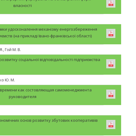
власності
рямки удосконалення механізму енергозбереження
мств (на прикладі Івано-франківської області)
., Гой М. В.
розвитку соціальної відповідальності підприємства
ко Ю. М.
 времени как состовляющая самоменеджмента
руководителя
ономічних основ розвитку збутових кооперативів