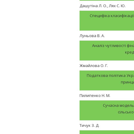
Дашутіна Л. О., Лях С. Ю.
Специфіка класифікаці
Луньова В. А.
Аналіз чутливості фін
кред
Жмайлова О. Г.
Податкова політика Укра
принци
Пилипенко Н. М.
Сучасна модель 
сільськ
Тичук З. Д.