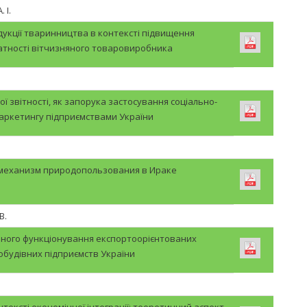
 І.
дукції тваринництва в контексті підвищення
тності вітчизняного товаровиробника
ї звітності, як запорука застосування соціально-
аркетингу підприємствами України
механизм природопользования в Ираке
В.
ного функціонування експортоорієнтованих
будівних підприємств України
ексті економічної інтеграції: теоретичний аспект