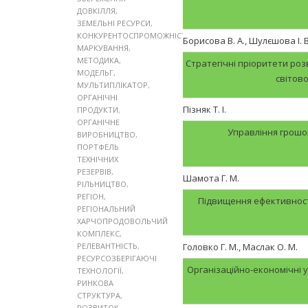
ДОВКІЛЛЯ
,
ЗЕМЕЛЬНІ РЕСУРСИ
,
КОНКУРЕНТОСПРОМОЖНІСТЬ
,
Борисова В. А., Шулєшова І. В
МАРКУВАННЯ
,
МЕТОДИКА
,
Стратегічні пріоритети роз
МОДЕЛЬГ
,
світов
МУЛЬТИПЛІКАТОР
,
ОРГАНІЧНІ
Пізняк Т. І.
ПРОДУКТИ
,
ОРГАНІЧНЕ
Управління грошо
ВИРОБНИЦТВО
,
ПОРТФЕЛЬ
ТЕХНІЧНИХ
РЕЗЕРВІВ
,
Шамота Г. М.
РІЛЬНИЦТВО
,
РЕГІОН
,
Підвищення ефективност
РЕГІОНАЛЬНИЙ
ХАРЧОПРОДОВОЛЬЧИЙ
КОМПЛЕКС
,
РЕЛЕВАНТНІСТЬ
,
Головко Г. М., Маслак О. М.
РЕСУРСОЗБЕРІГАЮЧІ
Організаційно-економічні 
ТЕХНОЛОГІЇ
,
РИНКОВА
СТРУКТУРА
,
РОЗВИТОК
,