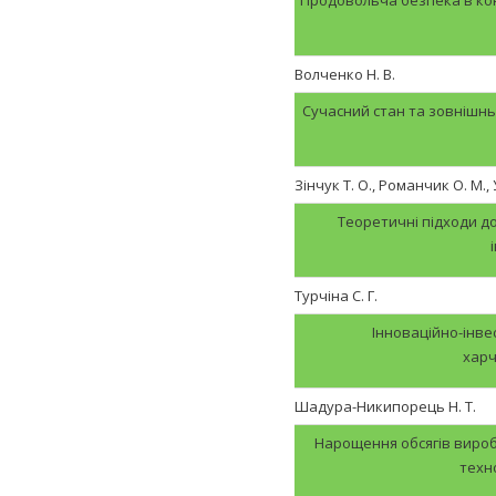
Волченко Н. В.
Сучасний стан та зовнішнь
Зінчук Т. О., Романчик О. М., 
Теоретичні підходи до
Турчіна С. Г.
Інноваційно-інве
харч
Шадура-Никипорець Н. Т.
Нарощення обсягів вироб
техн