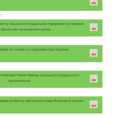
.
витку сільськогосподарських підприємств в умовах
ої фінансово-економічної кризи
вими потоками на підприємствах України
і використання земель сільськогосподарського
призначення
умови розвитку органічного виробництва в Україні