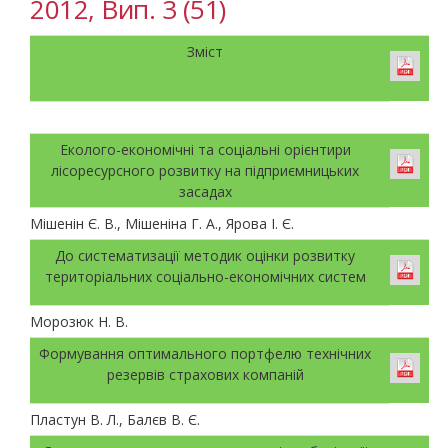
2012, Вип. 3 (51)
Зміст
Еколого-економічні та соціальні орієнтири
лісоресурсного розвитку на підприємницьких
засадах
Мішенін Є. В., Мішеніна Г. А., Ярова І. Є.
До систематизації методик оцінки розвитку
територіальних соціально-економічних систем
Морозюк Н. В.
Формування оптимального портфелю технічних
резервів страхових компаній
Пластун В. Л., Балєв В. Є.