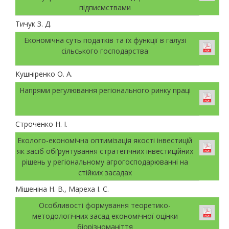
підпиємствами
Тичук З. Д.
Економічна суть податків та їх функції в галузі
сільського господарства
Кушніренко О. А.
Напрями регулювання регіонального ринку праці
Строченко Н. І.
Еколого-економічна оптимізація якості інвестицій
як засіб обґрунтування стратегічних інвестиційних
рішень у регіональному агрогосподарюванні на
стійких засадах
Мішеніна Н. В., Мареха І. С.
Особливості формування теоретико-
методологічних засад економічної оцінки
біорізноманіття