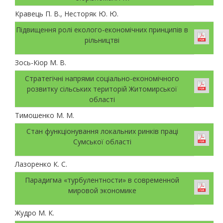
Кравець П. В., Несторяк Ю. Ю.
Підвищення ролі еколого-економічних принципів в
рільництві
Зось-Кіор М. В.
Стратегічні напрями соціально-економічного
розвитку сільських територій Житомирської
області
Тимошенко М. М.
Стан функціонування локальних ринків праці
Сумської області
Лазоренко К. С.
Парадигма «турбулентности» в современной
мировой экономике
Жудро М. К.