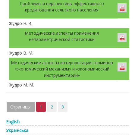
Проблемы и перспективы эффективного
кредитования сельского населения
Жудро Н. В.
Методические аспекты применения
непараметрической статистики
Жудро В. М.
Методические аспекты интерпретации терминов
«экономический механизм» и «экономический
инструментарий»
Жудро М. М.
Страницы:
1
2
3
English
Українська