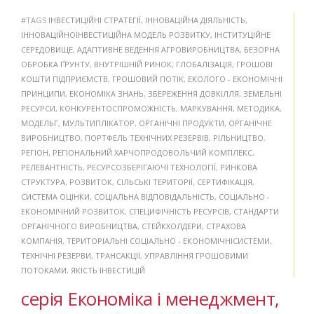
#TAGS
ІНВЕСТИЦІЙНІ СТРАТЕГІЇ
,
ІННОВАЦІЙНА ДІЯЛЬНІСТЬ
,
ІННОВАЦІЙНОІНВЕСТИЦІЙНА МОДЕЛЬ РОЗВИТКУ
,
ІНСТИТУЦІЙНЕ
СЕРЕДОВИЩЕ
,
АДАПТИВНЕ ВЕДЕННЯ АГРОВИРОБНИЦТВА
,
БЕЗОРНА
ОБРОБКА ҐРУНТУ
,
ВНУТРІШНІЙ РИНОК
,
ГЛОБАЛІЗАЦІЯ
,
ГРОШОВІ
КОШТИ ПІДПРИЄМСТВ
,
ГРОШОВИЙ ПОТІК
,
ЕКОЛОГО - ЕКОНОМІЧНІ
ПРИНЦИПИ
,
ЕКОНОМІКА ЗНАНЬ
,
ЗБЕРЕЖЕННЯ ДОВКІЛЛЯ
,
ЗЕМЕЛЬНІ
РЕСУРСИ
,
КОНКУРЕНТОСПРОМОЖНІСТЬ
,
МАРКУВАННЯ
,
МЕТОДИКА
,
МОДЕЛЬГ
,
МУЛЬТИПЛІКАТОР
,
ОРГАНІЧНІ ПРОДУКТИ
,
ОРГАНІЧНЕ
ВИРОБНИЦТВО
,
ПОРТФЕЛЬ ТЕХНІЧНИХ РЕЗЕРВІВ
,
РІЛЬНИЦТВО
,
РЕГІОН
,
РЕГІОНАЛЬНИЙ ХАРЧОПРОДОВОЛЬЧИЙ КОМПЛЕКС
,
РЕЛЕВАНТНІСТЬ
,
РЕСУРСОЗБЕРІГАЮЧІ ТЕХНОЛОГІЇ
,
РИНКОВА
СТРУКТУРА
,
РОЗВИТОК
,
СІЛЬСЬКІ ТЕРИТОРІЇ
,
СЕРТИФІКАЦІЯ
,
СИСТЕМА ОЦІНКИ
,
СОЦІАЛЬНА ВІДПОВІДАЛЬНІСТЬ
,
СОЦІАЛЬНО -
ЕКОНОМІЧНИЙ РОЗВИТОК
,
СПЕЦИФІЧНІСТЬ РЕСУРСІВ
,
СТАНДАРТИ
ОРГАНІЧНОГО ВИРОБНИЦТВА
,
СТЕЙКХОЛДЕРИ
,
СТРАХОВА
КОМПАНІЯ
,
ТЕРИТОРІАЛЬНІ СОЦІАЛЬНО - ЕКОНОМІЧНІСИСТЕМИ
,
ТЕХНІЧНІ РЕЗЕРВИ
,
ТРАНСАКЦІЇ
,
УПРАВЛІННЯ ГРОШОВИМИ
ПОТОКАМИ
,
ЯКІСТЬ ІНВЕСТИЦІЙ
серія Економіка і менеджмент,