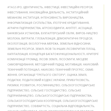
#TAGS
IPO
,
ІДЕНТИЧНІСТЬ
,
ІНВЕСТИЦІЇ
,
ІНВЕСТИЦІЙНІ РЕСУРСИ
,
ІНВЕСТУВАННЯ
,
ІННОВАЦІЙНА ДІЯЛЬНІСТЬ
,
ІНСТИТУЦІЙНИЙ
МЕХАНІЗМ
,
ІНСТИТУЦІЯ
,
ІНТЕНСИВНІСТЬ ВИРОБНИЦТВА
,
ІНФОРМАТИЗАЦІЯ СУСПІЛЬСТВА
,
ІПОТЕЧНЕ КРЕДИТУВАННЯ
,
АГРАРНІ ПІДПРИЄМСТВА
,
АГРОХОЛДИНГИ
,
АНУЇТЕТ
,
АСОЦІАЦІЇ
,
БАНКІВСЬКА УСТАНОВА
,
БУХГАЛТЕРСЬКИЙ ОБЛІК
,
ВИРОБ-НИЦТВО
МОЛОКА
,
ВИТРАТИ
,
ГЛОБАЛІЗАЦІЯ
,
ДЕМОКРАТИЧНІ ПРОЦЕСИ
,
ЕКОЛОГІЗАЦІЯ
,
ЕКОЛОГІЧНА МЕРЕЖА
,
ЗЕМЕЛЬНІ ВІДНОСИНИ
,
ЗЕМЕЛЬНІ РЕСУРСИ
,
ЗЕМЛІ ЛІСІВ ТА ІНШИХ ЛІСОВКРИТИХ ПЛОЩ
,
КАПІТАЛІЗАЦІЯ
,
КОНЦЕПЦІЯ БАГАТОФУНКЦІОНАЛЬНОСТІ
,
КРИТЕРІЇ
КОМУНІЗАЦІЇ ГРОМАД
,
ЛІСОВІ ЗЕМЛІ
,
ЛІСОСМУГИ
,
МІСЦЕВЕ
САМОВРЯДУВАННЯ
,
МЕТОДИЧНИЙ ПІДХІД
,
МОТИВАЦІЯ
,
НАУКОВИЙ-
ТЕХНІЧНИЙ ПОТЕНЦІАЛ
,
НАУКОВО-ТЕХНІЧНИЙ ПРОГРЕС
,
ОБМЕ-
ЖЕННЯ
,
ОРГАНІЗАЦІЇ “ТРЕТЬОГО СЕКТОРУ”
,
ОЦІНКА ЗЕМЛІ
,
ПОДАТКИ
,
ПОДАТКОВИЙ КОДЕКС УКРАЇНИ
,
ПРИБУТКОВІСТЬ
,
РИЗИКИ
,
РОЗВИТОК
,
РОСЛИННИЦТВО
,
СІЛЬСКОГОСПОДАРСЬКЕ
ПІДПРИЄМСТВО
,
СІЛЬСЬКЕ ГОСПОДАРСТВО
,
СІЛЬСЬКЕ
ПІДПРИЄМНИЦТВО
,
СІЛЬСЬКОГОСПОДАРСЬКІ ПІДПРИЄМСТВА
,
СІЛЬСЬКОГОСПОДАРСЬКА КООПЕРАЦІЯ
,
СІЛЬСЬКОГОСПОДАРСЬКЕ
ПІДПРИЄМСТВО
,
СОБІВАРТІСТЬ
,
СОЦІАЛЬНА ВІДПОВІДАЛЬНІСТЬ
,