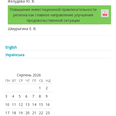
Желудева Ю. В.
Повышение инвестиционной привлекательности
региона как главное направление улучшения
продовольственной ситуации
Шмурыгина Е. В.
English
Українська
Серпень 2026
ПН
ВТ
СР
ЧТ
ПТ
СБ
НД
1
2
3
4
5
6
7
8
9
10
11
12
13
14
15
16
17
18
19
20
21
22
23