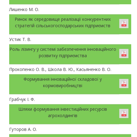
Лишенко М. О.
Ринок як середовище реалізації конкурентних
стратегій сільськогосподарських підприємств
Устик Т. В.
Роль лізингу у системі забезпечення інноваційного
розвитку підприємства
Прокопенко О. В., Школа В. Ю., Касьяненко В. О.
Формування інноваційної складової у
кормовиробництві
Грабчук І. Ф.
Шляхи формування інвестиційних ресурсів
агрохолдингів
Гуторов А. О.