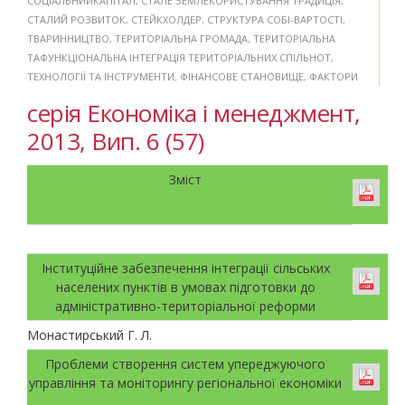
СОЦІАЛЬНИЙКАПІТАЛ
,
СТАЛЕ ЗЕМЛЕКОРИСТУВАННЯ ТРАДИЦІЯ
,
СТАЛИЙ РОЗВИТОК
,
СТЕЙКХОЛДЕР
,
СТРУКТУРА СОБІ-ВАРТОСТІ
,
ТВАРИННИЦТВО
,
ТЕРИТОРІАЛЬНА ГРОМАДА
,
ТЕРИТОРІАЛЬНА
ТАФУНКЦІОНАЛЬНА ІНТЕГРАЦІЯ ТЕРИТОРІАЛЬНИХ СПІЛЬНОТ
,
ТЕХНОЛОГІЇ ТА ІНСТРУМЕНТИ
,
ФІНАНСОВЕ СТАНОВИЩЕ
,
ФАКТОРИ
серія Економіка і менеджмент,
2013, Вип. 6 (57)
Зміст
Інституційне забезпечення інтеграції сільських
населених пунктів в умовах підготовки до
адміністративно-територіальної реформи
Монастирський Г. Л.
Проблеми створення систем упереджуючого
управління та моніторингу регіональної економіки