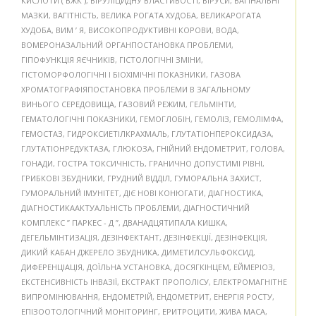
КИСЛОТИ ( ВЖК )
,
ВІРУЛІЦИДНУ ВЛАСТИВОСТІ
,
ВІРУСИ
,
ВАГІНАЛЬНІ
МАЗКИ
,
ВАГІТНІСТЬ
,
ВЕЛИКА РОГАТА ХУДОБА
,
ВЕЛИКАРОГАТА
ХУДОБА
,
ВИМ ’ Я
,
ВИСОКОПРОДУКТИВНІ КОРОВИ
,
ВОДА
,
ВОМЕРОНАЗАЛЬНИЙ ОРГАНПОСТАНОВКА ПРОБЛЕМИ
,
ГІПОФУНКЦІЯ ЯЄЧНИКІВ
,
ГІСТОЛОГІЧНІ ЗМІНИ
,
ГІСТОМОРФОЛОГІЧНІ І БІОХІМІЧНІ ПОКАЗНИКИ
,
ГАЗОВА
ХРОМАТОГРАФІЯПОСТАНОВКА ПРОБЛЕМИ В ЗАГАЛЬНОМУ
ВИНЬОГО СЕРЕДОВИЩА
,
ГАЗОВИЙ РЕЖИМ
,
ГЕЛЬМІНТИ
,
ГЕМАТОЛОГІЧНІ ПОКАЗНИКИ
,
ГЕМОГЛОБІН
,
ГЕМОЛІЗ
,
ГЕМОЛІМФА
,
ГЕМОСТАЗ
,
ГИДРОКСИЕТІЛКРАХМАЛЬ
,
ГЛУТАТІОНПЕРОКСИДАЗА
,
ГЛУТАТІОНРЕДУКТАЗА
,
ГЛЮКОЗА
,
ГНІЙНИЙ ЕНДОМЕТРИТ
,
ГОЛОВА
,
ГОНАДИ
,
ГОСТРА ТОКСИЧНІСТЬ
,
ГРАНИЧНО ДОПУСТИМІ РІВНІ
,
ГРИБКОВІ ЗБУДНИКИ
,
ГРУДНИЙ ВІДДІЛ
,
ГУМОРАЛЬНА ЗАХИСТ
,
ГУМОРАЛЬНИЙ ІМУНІТЕТ
,
ДІЄ НОВІ КОНЮГАТИ
,
ДІАГНОСТИКА
,
ДІАГНОСТИКААКТУАЛЬНІСТЬ ПРОБЛЕМИ
,
ДІАГНОСТИЧНИЙ
КОМПЛЕКС ” ПАРКЕС - Д ”
,
ДВАНАДЦЯТИПАЛА КИШКА
,
ДЕГЕЛЬМІНТИЗАЦІЯ
,
ДЕЗІНФЕКТАНТ
,
ДЕЗІНФЕКЦІЇ
,
ДЕЗІНФЕКЦІЯ
,
ДИКИЙ КАБАН ДЖЕРЕЛО ЗБУДНИКА
,
ДИМЕТИЛСУЛЬФОКСИД
,
ДИФЕРЕНЦІАЦІЯ
,
ДОЇЛЬНА УСТАНОВКА
,
ДОСЯГКІНЦЕМ
,
ЕЙМЕРІОЗ
,
ЕКСТЕНСИВНІСТЬ ІНВАЗІЇ
,
ЕКСТРАКТ ПРОПОЛІСУ
,
ЕЛЕКТРОМАГНІТНЕ
ВИПРОМІНЮВАННЯ
,
ЕНДОМЕТРІЙ
,
ЕНДОМЕТРИТ
,
ЕНЕРГІЯ РОСТУ
,
ЕПІЗООТОЛОГІЧНИЙ МОНІТОРИНГ
,
ЕРИТРОЦИТИ
,
ЖИВА МАСА
,