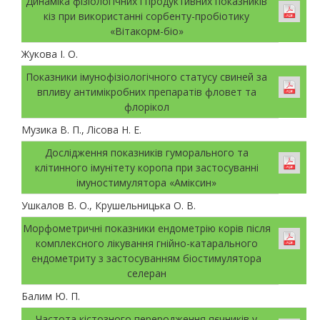
Динаміка фізіологічних і продуктивних показників
кіз при використанні сорбенту-пробіотику
«Вітакорм-біо»
Жукова І. О.
Показники імунофізіологічного статусу свиней за
впливу антимікробних препаратів фловет та
флорікол
Музика В. П., Лісова Н. Е.
Дослідження показників гуморального та
клітинного імунітету коропа при застосуванні
імуностимулятора «Аміксин»
Ушкалов В. О., Крушельницька О. В.
Морфометричні показники ендометрію корів після
комплексного лікування гнійно-катарального
ендометриту з застосуванням біостимулятора
селеран
Балим Ю. П.
Частота кістозного переродження яєчників у