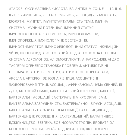
#TAGS
? - ОКСИМАСЛЯНА КИСЛОТА
,
BALANTIDIUM COLI
,
E
,
IL-1 ?
,
IL-6
,
IL-8
,
P
,
« АМІКСИН »
,
« ВІТАКОРМ - БІО »
,
« ГЕОЦИД »
,
« МОЛСАН »
,
ІЗОЛЯТИ
,
ІМУНІТЕТ
,
ІМУНІТЕТАКТУАЛЬНІСТЬ ТЕМИ
,
ІМУННА
СИСТЕМА
,
ІМУННИЙ ПОТЕНЦІАЛ
,
ІМУННИЙ СТАТУС
,
ІМУНОБІОЛОГІЧНА РЕАКТИВНІСТЬ
,
ІМУНОГЛОБУЛІНИ
,
ІМУНОКОРЕКЦІЯ
,
ІМУНОЛОГІЧНЕ ОБСТЕЖЕННЯ
,
ІМУНОСТИМУЛЯТОР
,
ІМУНОФІЗІОЛОГІЧНИЙ СТАТУС
,
ІНКУБАЦІЙНІ
ЯЙЦЯ
,
ІНСЕКТИЦИД
,
АБОРТОВАНИЙ ПЛІД
,
АВТОНОМНА НЕРВОВА
СИСТЕМА
,
АЕРОМОНОЗ
,
АЛЮМОСИЛІКАТИ
,
АНАФРОДИЗІЯ
,
АНДРО -
ТАСПЕРМІОГЕНЕЗПОСТАНОВКА ПРОБЛЕМИ
,
АНТИБІОТИЧНІ
ПРЕПАРАТИ
,
АНТИГЕЛЬМІНТИК
,
АНТИМІКРОБНІ ПРЕПАРАТИ
,
АРСЕЛАН
,
АРТЕРІО - ВЕНОЗНА РІЗНИЦЯ
,
АСОЦІАТИВНІ
ЗАХВОРЮВАННЯ ПТИЦІ
,
АСОЦІАЦІЇ
,
АФРИКАНСЬКА ЧУМА СВИНЕЙ
,
БІ
- ДЕЗ
,
БІЛКОВИЙ ОБМІН
,
БАКТЕР I АЛЬНИЙ ФОЛІКУЛІТ
,
БАКТЕРІЇ
,
БАКТЕРІАЛЬНІ АСОЦІАЦІЇ
,
БАКТЕРІАЛЬНІ МІКРООРГАНІЗМИ
,
БАКТЕРІАЛЬНА ЗАБРУДНЕНІСТЬ
,
БАКТЕРІАЛЬНО - ВІРУСНІ АСОЦІАЦІЇ
,
БАКТЕРІАЛЬНО - ПАРАЗИТАРНІ АСОЦІАЦІЇ
,
БАКТЕРИЦИДНА ДІЯ
,
БАКТЕРИЦИДНЕ РОЗВЕДЕННЯ
,
БАКТЕРИЦИДНИЙ
,
БАЛАНТИДІОЗ
,
БДЖІЛЬНИЦТВО
,
БЕЗПЕКА
,
БОВІНСОМАТОТРОПІН
,
БРОВАТРІОЛ
,
БРОНХОПНЕВМОНІЯ
,
БУГАЇ - ПЛІДНИКИ
,
ВІВЦІ
,
ВІЛЬНІ ЖИРНІ