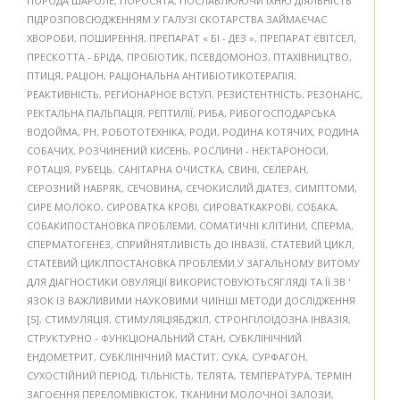
ПОРОДА ШАРОЛЕ
,
ПОРОСЯТА
,
ПОСЛАБЛЮЮЧИ ЇХНЮ ДІЯЛЬНІСТЬ
ПІДРОЗПОВСЮДЖЕННЯМ У ГАЛУЗІ СКОТАРСТВА ЗАЙМАЄЧАС
ХВОРОБИ
,
ПОШИРЕННЯ
,
ПРЕПАРАТ « БІ - ДЕЗ »
,
ПРЕПАРАТ ЄВІТСЕЛ
,
ПРЕСКОТТА - БРІДА
,
ПРОБІОТИК
,
ПСЕВДОМОНОЗ
,
ПТАХІВНИЦТВО
,
ПТИЦЯ
,
РАЦІОН
,
РАЦІОНАЛЬНА АНТИБІОТИКОТЕРАПІЯ
,
РЕАКТИВНІСТЬ
,
РЕГИОНАРНОЕ ВСТУП
,
РЕЗИСТЕНТНІСТЬ
,
РЕЗОНАНС
,
РЕКТАЛЬНА ПАЛЬПАЦІЯ
,
РЕПТИЛІЇ
,
РИБА
,
РИБОГОСПОДАРСЬКА
ВОДОЙМА
,
РН
,
РОБОТОТЕХНІКА
,
РОДИ
,
РОДИНА КОТЯЧИХ
,
РОДИНА
СОБАЧИХ
,
РОЗЧИНЕНИЙ КИСЕНЬ
,
РОСЛИНИ - НЕКТАРОНОСИ
,
РОТАЦІЯ
,
РУБЕЦЬ
,
САНІТАРНА ОЧИСТКА
,
СВИНІ
,
СЕЛЕРАН
,
СЕРОЗНИЙ НАБРЯК
,
СЕЧОВИНА
,
СЕЧОКИСЛИЙ ДІАТЕЗ
,
СИМПТОМИ
,
СИРЕ МОЛОКО
,
СИРОВАТКА КРОВІ
,
СИРОВАТКАКРОВІ
,
СОБАКА
,
СОБАКИПОСТАНОВКА ПРОБЛЕМИ
,
СОМАТИЧНІ КЛІТИНИ
,
СПЕРМА
,
СПЕРМАТОГЕНЕЗ
,
СПРИЙНЯТЛИВІСТЬ ДО ІНВАЗІЇ
,
СТАТЕВИЙ ЦИКЛ
,
СТАТЕВИЙ ЦИКЛПОСТАНОВКА ПРОБЛЕМИ У ЗАГАЛЬНОМУ ВИТОМУ
ДЛЯ ДІАГНОСТИКИ ОВУЛЯЦІЇ ВИКОРИСТОВУЮТЬСЯГЛЯДІ ТА ЇЇ ЗВ '
ЯЗОК ІЗ ВАЖЛИВИМИ НАУКОВИМИ ЧИІНШІ МЕТОДИ ДОСЛІДЖЕННЯ
[5]
,
СТИМУЛЯЦІЯ
,
СТИМУЛЯЦІЯБДЖІЛ
,
СТРОНГІЛОЇДОЗНА ІНВАЗІЯ
,
СТРУКТУРНО - ФУНКЦІОНАЛЬНИЙ СТАН
,
СУБКЛІНІЧНИЙ
ЕНДОМЕТРИТ
,
СУБКЛІНІЧНИЙ МАСТИТ
,
СУКА
,
СУРФАГОН
,
СУХОСТІЙНИЙ ПЕРІОД
,
ТІЛЬНІСТЬ
,
ТЕЛЯТА
,
ТЕМПЕРАТУРА
,
ТЕРМІН
ЗАГОЄННЯ ПЕРЕЛОМІВКІСТОК
,
ТКАНИНИ МОЛОЧНОЇ ЗАЛОЗИ
,