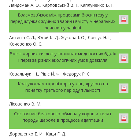
Ландсман А. О., Карповський В. І., Каплуненко В. Г.
Взаємозв’язок між процесами біосинтезу у
передшлунках жуйних тварин і вмісту мінеральних
речовин у раціоні
Антипін С. Л., Югай К. Д., Жукова І. О., Лонгус Н. І.,
Кочевенко О. С.
Вміст жирних кислот у тканинах медоносних бджіл
і перзі за різних екологічних умов довкілля
Ковальчук І. І., Рівіс Й. Ф., Федорук Р. С.
Коагулограма крові корів у кінці другого на
початку третього періоду тільності
Лісовенко В. М.
Состояние белкового обмена у коров и телят
породы шароле в процессе адаптации
Дорошенко Е. И., Каци Г. Д.