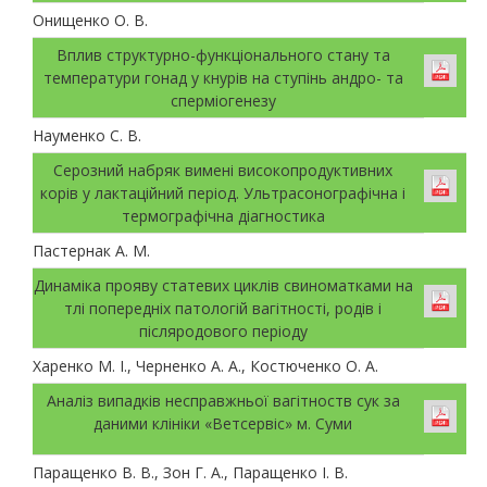
Онищенко О. В.
Вплив структурно-функціонального стану та
температури гонад у кнурів на ступінь андро- та
сперміогенезу
Науменко С. В.
Серозний набряк вимені високопродуктивних
корів у лактаційний період. Ультрасонографічна і
термографічна діагностика
Пастернак А. М.
Динаміка прояву статевих циклів свиноматками на
тлі попередніх патологій вагітності, родів і
післяродового періоду
Харенко М. І., Черненко А. А., Костюченко О. А.
Аналіз випадків несправжньої вагітноств сук за
даними клініки «Ветсервіс» м. Суми
Паращенко В. В., Зон Г. А., Паращенко І. В.