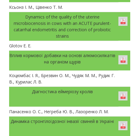
Ксьонз І. М., Цівенко Т. М.
Dynamics of the quality of the uterine
microbiocenosis in cows with an ACUTE purulent-
catarrhal endometritis and correction of probiotic
strains
Glotov E. E.
Вплив кормової добавки на основі алюмосилікатів
на організм щурів
Коцюмбас І. Я., Брезвин О. М., Чудяк М. М., Рудик Г.
В., Курилас Л. В.
Діагностика еймеріозу кролів
Панасенко О. С., Негреба Ю. В., Лазоренко Л. М.
Динаміка стронгілоїдозної інвазії свиней в Україні