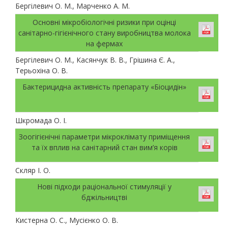
Бергілевич О. М., Марченко А. М.
Основні мікробіологічні ризики при оцінці
санітарно-гігієнічного стану виробництва молока
на фермах
Бергілевич О. М., Касянчук В. В., Грішина Є. А.,
Терьохіна О. В.
Бактерицидна активність препарату «Біоцидін»
Шкромада О. І.
Зоогігієнічні параметри мікроклімату приміщення
та їх вплив на санітарний стан вим’я корів
Скляр І. О.
Нові підходи раціональної стимуляції у
бджільництві
Кистерна О. С., Мусієнко О. В.