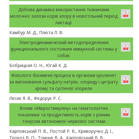
Добова динаміка використання тканинами
молочної залози корів хлору в новотільний період
лактації
Камбур М. Д., Плюта Л. В.
Электродинамический методопределения
функционального состояния иммунной системы у
собак
Бобрицкая О. Н., Югай К. Д.
Фізіолого-біохімічні процеси в організмі кроленят
за випоювання сульфату натрію, хлориду і цитрату
хрому та суспензії хлорели
Лесик Я. В., Федорук Р. С.
Вплив «Мікростимуліну» на гематологічні
показники та продуктивність корів з різним
тонусом автономної нервової системи
Карповський П. В., Постой Р. В., Криворучко Д. І.,
Трокоз В. О., Томчук В. А., Карповський В. В.,