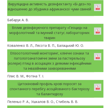
Вируліцидна активнiсть дезінфектанту «Бі-дез» по
відношенню до збудника африканскої чуми свиней
Бабарук А. В.
Вплив дезінфікуючого препарату «Геоцид» на
морфологічний та імунний статус лабораторних
тварин
Коваленко В. Л., Лясота В. П., Балацький Ю. О.
Епізоотологічний моніторинг, клінічні ознаки та
патологоанатомічні зміни за пастерельозу
(холери) птиці в асоціаціях з деякими інфекційними
та інвазійними захворюваннями
Плис В. М., Фотіна Т. І.
Цитокіновий профіль крові поросят за
спонтанного перебігу асоційованого бактеріозу
та балантидіозу
Пеленьо Р. А., Ушкалов В. О., Стибель В. В.