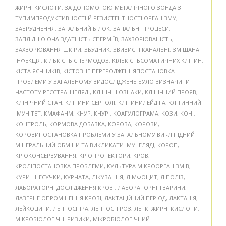
ЖИРНІ КИСЛОТИ
,
ЗА ДОПОМОГОЮ МЕТАЛІЧНОГО ЗОНДА З
ТУПИМПРОДУКТИВНОСТІ Й РЕЗИСТЕНТНОСТІ ОРГАНІЗМУ
,
ЗАБРУДНЕННЯ
,
ЗАГАЛЬНИЙ БІЛОК
,
ЗАПАЛЬНІ ПРОЦЕСИ
,
ЗАПЛІДНЮЮЧА ЗДАТНІСТЬ СПЕРМІЇВ
,
ЗАХВОРЮВАНІСТЬ
,
ЗАХВОРЮВАННЯ ШКІРИ
,
ЗБУДНИК
,
ЗВИВИСТІ КАНАЛЬНІ
,
ЗМІШАНА
ІНФЕКЦІЯ
,
КІЛЬКІСТЬ СПЕРМОДОЗ
,
КІЛЬКІСТЬСОМАТИЧНИХ КЛІТИН
,
КІСТА ЯЄЧНИКІВ
,
КІСТОЗНЕ ПЕРЕРОДЖЕННЯПОСТАНОВКА
ПРОБЛЕМИ У ЗАГАЛЬНОМУ ВИДОСЛІДЖЕНЬ БУЛО ВИЗНАЧИТИ
ЧАСТОТУ РЕЄСТРАЦІЇГЛЯДІ
,
КЛІНІЧНІ ОЗНАКИ
,
КЛІНІЧНИЙ ПРОЯВ
,
КЛІНІЧНИЙ СТАН
,
КЛІТИНИ СЕРТОЛІ
,
КЛІТИНИЛЕЙДІГА
,
КЛІТИННИЙ
ІМУНІТЕТ
,
КМАФАНМ
,
КНУР
,
КНУРІ
,
КОАГУЛОГРАМА
,
КОЗИ
,
КОНІ
,
КОНТРОЛЬ
,
КОРМОВА ДОБАВКА
,
КОРОВА
,
КОРОВИ
,
КОРОВИПОСТАНОВКА ПРОБЛЕМИ У ЗАГАЛЬНОМУ ВИ -ЛІПІДНИЙ І
МІНЕРАЛЬНИЙ ОБМІНИ ТА ВИКЛИКАТИ ІМУ -ГЛЯДІ
,
КОРОП
,
КРІОКОНСЕРВУВАННЯ
,
КРІОПРОТЕКТОРИ
,
КРОВ
,
КРОЛІПОСТАНОВКА ПРОБЛЕМИ
,
КУЛЬТУРА МІКРООРГАНІЗМІВ
,
КУРИ - НЕСУЧКИ
,
КУРЧАТА
,
ЛІКУВАННЯ
,
ЛІМФОЦИТ
,
ЛІПОЛІЗ
,
ЛАБОРАТОРНІ ДОСЛІДЖЕННЯ КРОВІ
,
ЛАБОРАТОРНІ ТВАРИНИ
,
ЛАЗЕРНЕ ОПРОМІНЕННЯ КРОВІ
,
ЛАКТАЦІЙНИЙ ПЕРІОД
,
ЛАКТАЦІЯ
,
ЛЕЙКОЦИТИ
,
ЛЕПТОСПІРА
,
ЛЕПТОСПІРОЗ
,
ЛЕТКІ ЖИРНІ КИСЛОТИ
,
МІКРОБІОЛОГІЧНІ РИЗИКИ
,
МІКРОБІОЛОГІЧНИЙ