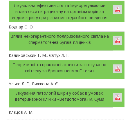
Лікувальна ефективність та Імунорегулюючий
вплив окситетрацикліну на організм корів за
ендометриту при різних методах його введення
Боднар О. О.
Вплив некогерентного поляризованого світла на
сперматогенез бугаїв-плідників
Калиновський Г. М., Євтух Л. Г.
Теоретичні та практичні аспекти застосування
євітселу за бронхопневмонії телят
Улько Л. Г., Рижкова А. Є.
Лікування патологій шкіри у собак в умовах
ветеринарної клініки «Ветдопомога» м. Суми
Клєцов А. М.