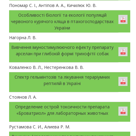
Пономар С. І., Антіпов А. А., Кичилюк Ю. В.
Особливості біології та екології популяцій
червоного курячого кліща в птахогосподарствах
України
Нагорна Л. В.
Вивчення імуностимулюючого ефекту препарату
арселан при глибокій формі трихофітії собак
Коваленко В. Л., Нестеренкова В. В.
Спектр гельмінтозів та лікування тераріумних
рептилій в Україні
Стоянов Л. А.
Определение острой токсичности препарата
«Броватриол» для лабораторных животных
Рустамова С. И., Алиева Р. М.