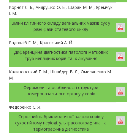
Корнят С. Б., Андрушко О. Б., Шаран М. М., Яремчук
І. М.
Зміни клітинного складу вагінальних мазків сук у
різні фази статевого циклу
Радохліб Г. М., Краєвський А. Й.
Диференційна діагностика патології маткових
труб неплідних корів та їх лікування
Калиновський Г. М., Шнайдер В. Л., Омеляненко М.
М.
Феромони та особливості структури
вомероназального органу у корів
Федоренко С. Я.
Серозний набряк молочної залози корів у
сухостійному періоді. ультрасонографічна та
термографічна діагностика