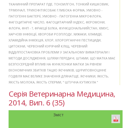
ТКАНИННИЙ ПРЕПАРАТ ПДЕ
,
ТОНЗИЛГОН
,
ТОНКИЙ КИШКОВИК
,
ТРІМУНАЛ
,
ТРИХОФІТІЯСОБАК ГЛИБОКА ФОРМА
,
УМОВНО -
ПАТОГЕННІ БАКТЕРІЇ
,
УМОВНО - ПАТОГЕННА МІКРОФЛОРА
,
ФАГОЦИТАРНЕ ЧИСЛО
,
ФАГОЦИТАРНИЙ ІНДЕКС
,
ФЕРОМОНИ
,
ФЛОРА
,
ФНП - ?
,
ФРАКЦІЇ БІЛКА
,
ФУНКЦІОНАЛЬНИЙСТАН
,
ХІМУС
,
ХАРЧОВІ ІНФЕКЦІЇ
,
ХВОРОБИ РОЗПЛОДУ
,
ХИЖАКИ
,
ХЛАМІДІЇ
,
ХЛАМІДІЙНА ІНФЕКЦІЯ
,
ХЛОР
,
ХЛОРОРГАНІЧНІ ПЕСТИЦИДИ
,
ЦИТОКІНИ
,
ЧЕРВОНИЙ КУРЯЧИЙ КЛІЩ
,
ЧЕРЕВНИЙ
ВІДДІЛПОСТАНОВКА ПРОБЛЕМИ У ЗАГАЛЬНОМУ ВИМАТЕРІАЛИ І
МЕТОДИ ДОСЛІДЖЕННЯ
,
ШЛЯХИ ПЕРЕДАЧІ
,
ШТАМИ
,
ЩО МАТКА МАЄ
БЕЗПОСЕРЕДНІЙ ВПЛИВ НА ФУНКЛОНКИ МАТКИ ЗА РІВНЕМ
ЕКОНОМІЧНИХ ЗБИТКІВ ТАЦІЮ ЯЄЧНИКІВ
,
ЩУРИПОВНОЦІННЕ
ГОДІВЛЯ МАЄ ВЕЛИКЕ ЗНАЧЕННЯ ДЛЯНАТЩЕ
,
ЯЄЧНИКИ
,
ЯКІСТЬ
,
ЯКІСТЬ МОЛОКА
,
ЯКІСТЬ СПЕРМИ
,
“ ШТУЧНА КУТИКУЛА ”
Серія Ветеринарна Медицина,
2014, Вип. 6 (35)
Зміст