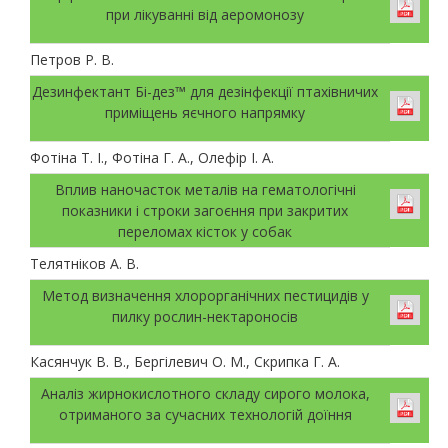
при лікуванні від аеромонозу
Петров Р. В.
Дезинфектант Бі-дез™ для дезінфекції птахівничих
приміщень яєчного напрямку
Фотіна Т. І., Фотіна Г. А., Олефір І. А.
Вплив наночасток металів на гематологічні
показники і строки загоєння при закритих
переломах кісток у собак
Телятніков А. В.
Метод визначення хлорорганічних пестицидів у
пилку рослин-нектароносів
Касянчук В. В., Бергілевич О. М., Скрипка Г. А.
Аналіз жирнокислотного складу сирого молока,
отриманого за сучасних технологій доїння