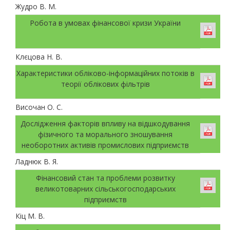
Жудро В. М.
Робота в умовах фінансової кризи України
Клєцова Н. В.
Характеристики обліково-інформаційних потоків в
теорії облікових фільтрів
Височан О. С.
Дослідження факторів впливу на відшкодування
фізичного та морального зношування
необоротних активів промислових підприємств
Ладнюк В. Я.
Фінансовий стан та проблеми розвитку
великотоварних сільськогосподарських
підприємств
Кіц М. В.