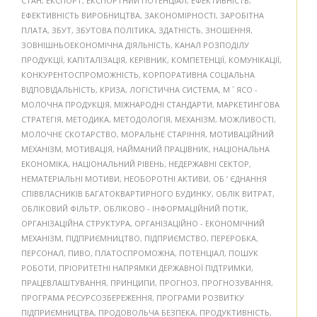
СТАН
,
ЕКСПОРТ
,
ЕКСПОРТНИЙ ПОТЕНЦІАЛ
,
ЕФЕКТИВНІСТЬ
,
ЕФЕКТИВНІСТЬ ВИРОБНИЦТВА
,
ЗАКОНОМІРНОСТІ
,
ЗАРОБІТНА
ПЛАТА
,
ЗБУТ
,
ЗБУТОВА ПОЛІТИКА
,
ЗДАТНІСТЬ
,
ЗНОШЕННЯ
,
ЗОВНІШНЬОЕКОНОМІЧНА ДІЯЛЬНІСТЬ
,
КАНАЛ РОЗПОДІЛУ
ПРОДУКЦІЇ
,
КАПІТАЛІЗАЦІЯ
,
КЕРІВНИК
,
КОМПЕТЕНЦІЇ
,
КОМУНІКАЦІЇ
,
КОНКУРЕНТОСПРОМОЖНІСТЬ
,
КОРПОРАТИВНА СОЦІАЛЬНА
ВІДПОВІДАЛЬНІСТЬ
,
КРИЗА
,
ЛОГІСТИЧНА СИСТЕМА
,
М ` ЯСО -
МОЛОЧНА ПРОДУКЦІЯ
,
МІЖНАРОДНІ СТАНДАРТИ
,
МАРКЕТИНГОВА
СТРАТЕГІЯ
,
МЕТОДИКА
,
МЕТОДОЛОГІЯ
,
МЕХАНІЗМ
,
МОЖЛИВОСТІ
,
МОЛОЧНЕ СКОТАРСТВО
,
МОРАЛЬНЕ СТАРІННЯ
,
МОТИВАЦІЙНИЙ
МЕХАНІЗМ
,
МОТИВАЦІЯ
,
НАЙМАНИЙ ПРАЦІВНИК
,
НАЦІОНАЛЬНА
ЕКОНОМІКА
,
НАЦІОНАЛЬНИЙ РІВЕНЬ
,
НЕДЕРЖАВНІ СЕКТОР
,
НЕМАТЕРІАЛЬНІ МОТИВИ
,
НЕОБОРОТНІ АКТИВИ
,
ОБ ’ ЄДНАННЯ
СПІВВЛАСНИКІВ БАГАТОКВАРТИРНОГО БУДИНКУ
,
ОБЛІК ВИТРАТ
,
ОБЛІКОВИЙ ФІЛЬТР
,
ОБЛІКОВО - ІНФОРМАЦІЙНИЙ ПОТІК
,
ОРГАНІЗАЦІЙНА СТРУКТУРА
,
ОРГАНІЗАЦІЙНО - ЕКОНОМІЧНИЙ
МЕХАНІЗМ
,
ПІДПРИЄМНИЦТВО
,
ПІДПРИЄМСТВО
,
ПЕРЕРОБКА
,
ПЕРСОНАЛ
,
ПИВО
,
ПЛАТОСПРОМОЖНА
,
ПОТЕНЦІАЛ
,
ПОШУК
РОБОТИ
,
ПРІОРИТЕТНІ НАПРЯМКИ ДЕРЖАВНОЇ ПІДТРИМКИ
,
ПРАЦЕВЛАШТУВАННЯ
,
ПРИНЦИПИ
,
ПРОГНОЗ
,
ПРОГНОЗУВАННЯ
,
ПРОГРАМА РЕСУРСОЗБЕРЕЖЕННЯ
,
ПРОГРАМИ РОЗВИТКУ
ПІДПРИЄМНИЦТВА
,
ПРОДОВОЛЬЧА БЕЗПЕКА
,
ПРОДУКТИВНІСТЬ
,