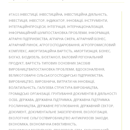
#TAGS
ІНВЕСТИЦІЇ
,
ІНВЕСТИЦІЙНА
,
ІНВЕСТИЦІЙНА ДІЯЛЬНІСТЬ
,
ІНВЕСТИЦІЯ
,
ІНВЕСТОР
,
ІНДИКАТОР
,
ІННОВАЦІЇ
,
ІНСТРУМЕНТИ
,
ІНТЕГРАЦІЙНІПРОЦЕСИ
,
ІНТЕГРАЦІЯ
,
ІНТЕРНАЦІОНАЛІЗАЦІЯ
,
ІНФОРМАЦІЙНИЙ ШУМПОСТАНОВКА ПРОБЛЕМИ
,
ІНФОРМАЦІЯ
,
АГРАРНІ ПІДПРИЄМСТВА
,
АГРАРНА СФЕРА
,
АГРАРНИЙ БІЗНЕС
,
АГРАРНИЙ РИНОК
,
АГРОГОСПОДАРЮВАННЯ
,
АГРОПРОМИСЛОВИЙ
КОМПЛЕКС
,
АМОРТИЗАЦІЙНА ВАРТІСТЬ
,
АМОРТИЗАЦІЯ
,
БІЗНЕС
,
БІОГАЗ
,
БІОДИЗЕЛЬ
,
БІОЕТАНОЛ
,
ВАЛОВИЙ РЕГІОНАЛЬНИЙ
ПРОДУКТ
,
ВАРТІСТЬ ТИПОВИХ ОСНОВНИХ ЗАСОБІВ
ВИРОБНИЦТВАПОСТАНОВКА ПРОБЛЕМИ
,
ВДОСКОНАЛЕННЯ
,
ВЕЛИКОТОВАРНІ СІЛЬСЬКОГОСПОДАРСЬКІ ПІДПРИЄМСТВА
,
ВИРОБНИЦТВО
,
ВИРОБНИЧА
,
ВИТРАТИ НА ІННОВАЦІЇ
,
ВОЛАТИЛЬНІСТЬ
,
ГАЛУЗЕВА СТРУКТУРА ВИРОБНИЦТВА
,
ГРОМАДСЬКІ ОРГАНІЗАЦІЇ
,
ГРУПУВАННЯ ДОКУМЕНТІВ В ДІЯЛЬНОСТІ
ОСББ
,
ДЕРЖАВА
,
ДЕРЖАВНА ПІДТРИМКА
,
ДЕРЖАВНА ПІДТРИМКА
РОСЛИННИЦТВА
,
ДЕРЖАВНЕ РЕГУЛЮВАННЯ
,
ДЕРЖАВНИЙ СЕКТОР
,
ДОКУМЕНТ
,
ДОКУМЕНТАЛЬНЕ ЗАБЕЗПЕЧЕННЯ
,
ЕКОЛОГІЗАЦІЯ
,
ЕКОЛОГІЧНЕ СІЛЬГОСПВИРОБНИЦТВО АНТИКРИЗОВІ ЗАХОДИ
,
ЕКОНОМІКА
,
ЕКОНОМІЧНА ЕФЕКТИВНІСТЬ
,