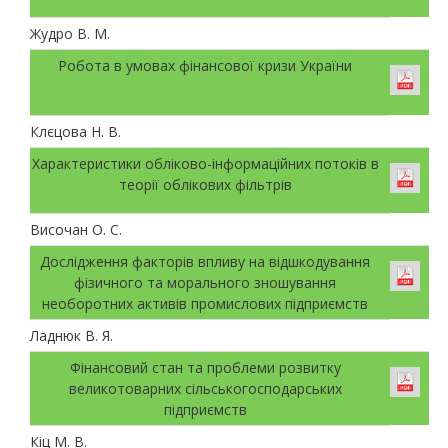
Жудро В. М.
Робота в умовах фінансової кризи України
Клєцова Н. В.
Характеристики обліково-інформаційних потоків в
теорії облікових фільтрів
Височан О. С.
Дослідження факторів впливу на відшкодування
фізичного та морального зношування
необоротних активів промислових підприємств
Ладнюк В. Я.
Фінансовий стан та проблеми розвитку
великотоварних сільськогосподарських
підприємств
Кіц М. В.