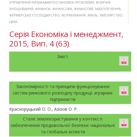
УПРАВЛІННЯ РИЗИКАМИПОСТАНОВКА ПРОБЛЕМИ
,
ФІЗИЧНЕ
ЗНОШУВАННЯ
,
ФІНАНСИ
,
ФІНАНСОВА
,
ФІНАНСОВЕ ЗАБЕЗПЕЧЕННЯ
,
ФЕРМЕРСЬКЕ ГОСПОДАРСТВО
,
ФОРМУВАННЯ
,
ХМІЛЬ
,
ХМЕЛЯРСТВО
,
ЦІНА
Серія Економіка і менеджмент,
2015, Вип. 4 (63)
Зміст
Закономірності та принципи функціонування
систем ринкового розподілу продукції аграрних
підприємств
Красноруцький О. О., Азізов О. Р.
Стале землекористування у контексті
забезпечення продовольчої безпеки: національні
та глобальні аспекти