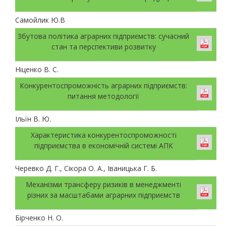
Самойлик Ю.В
Збутова політика аграрних підприємств: сучасний
стан та перспективи розвитку
Ніценко В. С.
Конкурентоспроможність аграрних підприємств:
питання методології
Ільїн В. Ю.
Характеристика конкурентоспроможності
підприємства в економічній системі АПК
Черевко Д. Г., Сікора О. А., Іваницька Г. Б.
Механізми трансферу ризиків в менеджменті
різних за масштабами аграрних підприємств
Бірченко Н. О.