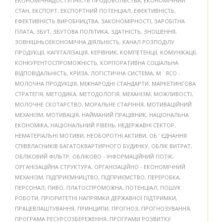
ЕКОНОМІЧНАДОСТУПНІСТЬ ПРОДОВОЛЬСТВА
,
ЕКОНОМІЧНИЙ
СТАН
,
ЕКСПОРТ
,
ЕКСПОРТНИЙ ПОТЕНЦІАЛ
,
ЕФЕКТИВНІСТЬ
,
ЕФЕКТИВНІСТЬ ВИРОБНИЦТВА
,
ЗАКОНОМІРНОСТІ
,
ЗАРОБІТНА
ПЛАТА
,
ЗБУТ
,
ЗБУТОВА ПОЛІТИКА
,
ЗДАТНІСТЬ
,
ЗНОШЕННЯ
,
ЗОВНІШНЬОЕКОНОМІЧНА ДІЯЛЬНІСТЬ
,
КАНАЛ РОЗПОДІЛУ
ПРОДУКЦІЇ
,
КАПІТАЛІЗАЦІЯ
,
КЕРІВНИК
,
КОМПЕТЕНЦІЇ
,
КОМУНІКАЦІЇ
,
КОНКУРЕНТОСПРОМОЖНІСТЬ
,
КОРПОРАТИВНА СОЦІАЛЬНА
ВІДПОВІДАЛЬНІСТЬ
,
КРИЗА
,
ЛОГІСТИЧНА СИСТЕМА
,
М ` ЯСО -
МОЛОЧНА ПРОДУКЦІЯ
,
МІЖНАРОДНІ СТАНДАРТИ
,
МАРКЕТИНГОВА
СТРАТЕГІЯ
,
МЕТОДИКА
,
МЕТОДОЛОГІЯ
,
МЕХАНІЗМ
,
МОЖЛИВОСТІ
,
МОЛОЧНЕ СКОТАРСТВО
,
МОРАЛЬНЕ СТАРІННЯ
,
МОТИВАЦІЙНИЙ
МЕХАНІЗМ
,
МОТИВАЦІЯ
,
НАЙМАНИЙ ПРАЦІВНИК
,
НАЦІОНАЛЬНА
ЕКОНОМІКА
,
НАЦІОНАЛЬНИЙ РІВЕНЬ
,
НЕДЕРЖАВНІ СЕКТОР
,
НЕМАТЕРІАЛЬНІ МОТИВИ
,
НЕОБОРОТНІ АКТИВИ
,
ОБ ’ ЄДНАННЯ
СПІВВЛАСНИКІВ БАГАТОКВАРТИРНОГО БУДИНКУ
,
ОБЛІК ВИТРАТ
,
ОБЛІКОВИЙ ФІЛЬТР
,
ОБЛІКОВО - ІНФОРМАЦІЙНИЙ ПОТІК
,
ОРГАНІЗАЦІЙНА СТРУКТУРА
,
ОРГАНІЗАЦІЙНО - ЕКОНОМІЧНИЙ
МЕХАНІЗМ
,
ПІДПРИЄМНИЦТВО
,
ПІДПРИЄМСТВО
,
ПЕРЕРОБКА
,
ПЕРСОНАЛ
,
ПИВО
,
ПЛАТОСПРОМОЖНА
,
ПОТЕНЦІАЛ
,
ПОШУК
РОБОТИ
,
ПРІОРИТЕТНІ НАПРЯМКИ ДЕРЖАВНОЇ ПІДТРИМКИ
,
ПРАЦЕВЛАШТУВАННЯ
,
ПРИНЦИПИ
,
ПРОГНОЗ
,
ПРОГНОЗУВАННЯ
,
ПРОГРАМА РЕСУРСОЗБЕРЕЖЕННЯ
,
ПРОГРАМИ РОЗВИТКУ