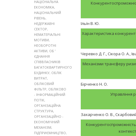
НАЦІОНАЛЬНА
Конкурентоспроможніст
ЕКОНОМІКА
,
НАЦІОНАЛЬНИЙ
РІВЕНЬ
,
Ільїн В. Ю.
НЕДЕРЖАВНІ
СЕКТОР
,
Характеристика конкуренто
НЕМАТЕРІАЛЬНІ
МОТИВИ
,
НЕОБОРОТНІ
АКТИВИ
,
ОБ ’
Черевко Д. Г., Сікора О. А., І
ЄДНАННЯ
СПІВВЛАСНИКІВ
Механізми трансферу ризи
БАГАТОКВАРТИРНОГО
БУДИНКУ
,
ОБЛІК
ВИТРАТ
,
ОБЛІКОВИЙ
Бірченко Н. О.
ФІЛЬТР
,
ОБЛІКОВО
Управління 
- ІНФОРМАЦІЙНИЙ
ПОТІК
,
ОРГАНІЗАЦІЙНА
СТРУКТУРА
,
Захарченко О. В., Скарбовий
ОРГАНІЗАЦІЙНО -
ЕКОНОМІЧНИЙ
Конкурентоспроможність 
МЕХАНІЗМ
,
контекст
ПІДПРИЄМНИЦТВО
,