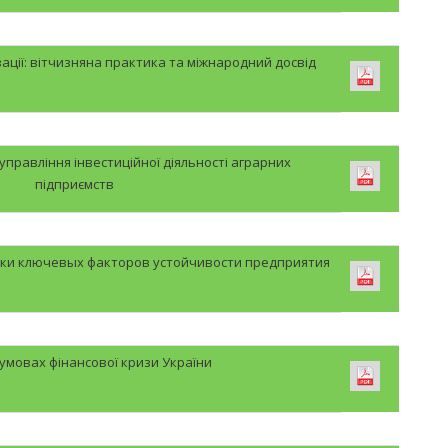
ації: вітчизняна практика та міжнародний досвід
правління інвестиційної діяльності аграрних
підприємств
ки ключевых факторов устойчивости предприятия
умовах фінансової кризи України