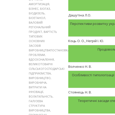
АМОРТИЗАЦІЯ
,
БІЗНЕС
,
БІОГАЗ
,
БІОДИЗЕЛЬ
,
Дашутіна Л.О.
БІОЕТАНОЛ
,
ВАЛОВИЙ
Перспективи розвитку укра
РЕГІОНАЛЬНИЙ
ПРОДУКТ
,
ВАРТІСТЬ
ТИПОВИХ
Коць О. О., Негрій І. Ю.
ОСНОВНИХ
ЗАСОБІВ
Продоволь
ВИРОБНИЦТВАПОСТАНОВКА
ПРОБЛЕМИ
,
ВДОСКОНАЛЕННЯ
,
ВЕЛИКОТОВАРНІ
Волченко Н. В.
СІЛЬСЬКОГОСПОДАРСЬКІ
ПІДПРИЄМСТВА
,
Особливості типологізації
ВИРОБНИЦТВО
,
ВИРОБНИЧА
,
ВИТРАТИ НА
ІННОВАЦІЇ
,
Стоянець Н. В.
ВОЛАТИЛЬНІСТЬ
,
Теоретичні засади спе
ГАЛУЗЕВА
СТРУКТУРА
ВИРОБНИЦТВА
,
ГРОМАДСЬКІ