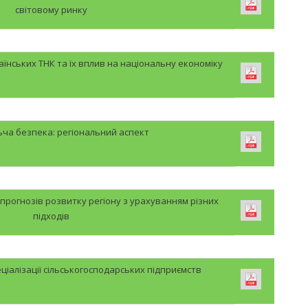
світовому ринку
їнських ТНК та їх вплив на національну економіку
ча безпека: регіональний аспект
 прогнозів розвитку регіону з урахуванням різних
підходів
ціалізації сільськогосподарських підприємств