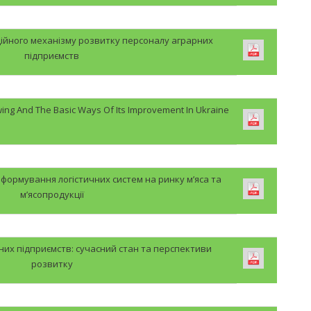
йного механізму розвитку персоналу аграрних
підприємств
ng And The Basic Ways Of Its Improvement In Ukraine
формування логістичних систем на ринку м’яса та
м’ясопродукції
них підприємств: сучасний стан та перспективи
розвитку