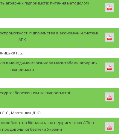
ь аграрних підприємств: питання методології
спроможності підприємства в економічній системі
АПК
ваницька Г. Б.
ків в менеджменті різних за масштабами аграрних
підприємств
ресурсозбереженням на підприємстві
 С. С., Мартинюк Д. Ю.
виробництва біопалива на підприємствах АПК в
і продовольчої безпеки України