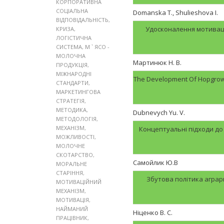
КОРПОРАТИВНА
СОЦІАЛЬНА
Domanska T., Shulieshova I.
ВІДПОВІДАЛЬНІСТЬ
,
Удосконалення мотиваці
КРИЗА
,
ЛОГІСТИЧНА
СИСТЕМА
,
М ` ЯСО -
МОЛОЧНА
Мартинюк Н. В.
ПРОДУКЦІЯ
,
МІЖНАРОДНІ
The Development Of Hopgrowi
СТАНДАРТИ
,
МАРКЕТИНГОВА
СТРАТЕГІЯ
,
МЕТОДИКА
,
Dubnevych Yu. V.
МЕТОДОЛОГІЯ
,
МЕХАНІЗМ
,
Концептуальні підходи до 
МОЖЛИВОСТІ
,
МОЛОЧНЕ
СКОТАРСТВО
,
Самойлик Ю.В
МОРАЛЬНЕ
СТАРІННЯ
,
Збутова політика аграр
МОТИВАЦІЙНИЙ
МЕХАНІЗМ
,
МОТИВАЦІЯ
,
НАЙМАНИЙ
Ніценко В. С.
ПРАЦІВНИК
,