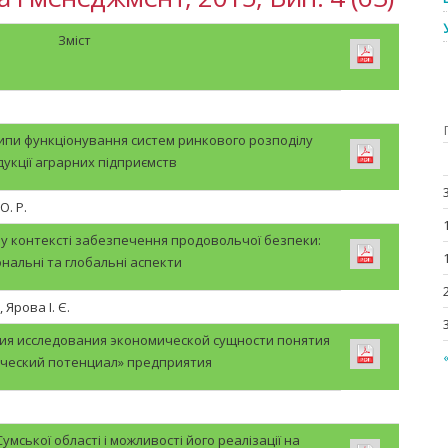
Зміст
ипи функціонування систем ринкового розподілу
укції аграрних підприємств
О. Р.
у контексті забезпечення продовольчої безпеки:
ональні та глобальні аспекти
 Ярова І. Є.
ия исследования экономической сущности понятия
ческий потенциал» предприятия
мської області і можливості його реалізації на