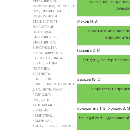
ЕФЕКТИВНІСТЬ
,
Состояние, тенденци
ЕКОНОМІЧНАДОСТУПНІСТЬ
сельск
ПРОДОВОЛЬСТВА
,
ЕКОНОМІЧНИЙ
Жахов Н. В.
СТАН
,
ЕКСПОРТ
,
ЕКСПОРТНИЙ
Теоретико-методологіч
ПОТЕНЦІАЛ
,
виробництва 
ЕФЕКТИВНІСТЬ
,
ЕФЕКТИВНІСТЬ
ВИРОБНИЦТВА
,
Гіржева О. М.
ЗАКОНОМІРНОСТІ
,
ЗАРОБІТНА ПЛАТА
,
Тенденції та перспектив
ЗБУТ
,
ЗБУТОВА
ПОЛІТИКА
,
ЗДАТНІСТЬ
,
ЗНОШЕННЯ
,
Зайцев Ю. О.
ЗОВНІШНЬОЕКОНОМІЧНА
Пріоритетні напрямки
ДІЯЛЬНІСТЬ
,
КАНАЛ
РОЗПОДІЛУ
ПРОДУКЦІЇ
,
КАПІТАЛІЗАЦІЯ
,
Соломатіна Т. В., Хромяк В. М
КЕРІВНИК
,
КОМПЕТЕНЦІЇ
,
The Legal And Organizational
КОМУНІКАЦІЇ
,
КОНКУРЕНТОСПРОМОЖНІСТЬ
,