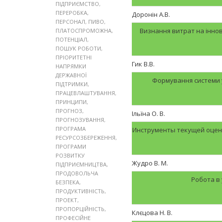
ПІДПРИЄМСТВО
,
ПЕРЕРОБКА
,
Доронін А.В.
ПЕРСОНАЛ
,
ПИВО
,
Визнання витрат на іннов
ПЛАТОСПРОМОЖНА
,
ПОТЕНЦІАЛ
,
ПОШУК РОБОТИ
,
ПРІОРИТЕТНІ
Гик В.В.
НАПРЯМКИ
ДЕРЖАВНОЇ
Формування системи у
ПІДТРИМКИ
,
ПРАЦЕВЛАШТУВАННЯ
,
ПРИНЦИПИ
,
ПРОГНОЗ
,
Ільїна О. В.
ПРОГНОЗУВАННЯ
,
ПРОГРАМА
Инструменты текущей оцен
РЕСУРСОЗБЕРЕЖЕННЯ
,
ПРОГРАМИ
РОЗВИТКУ
Жудро В. М.
ПІДПРИЄМНИЦТВА
,
ПРОДОВОЛЬЧА
Робота в 
БЕЗПЕКА
,
ПРОДУКТИВНІСТЬ
,
ПРОЕКТ
,
ПРОПОРЦІЙНІСТЬ
,
Клєцова Н. В.
ПРОФЕСІЙНЕ