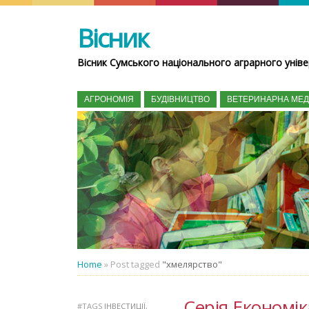
Вісник
Вісник Сумського національного аграрного уніве
АГРОНОМІЯ
БУДІВНИЦТВО
ВЕТЕРИНАРНА МЕ
Home
»
Post tagged
"хмелярство"
Серія Економік
#TAGS
ІНВЕСТИЦІЇ
,