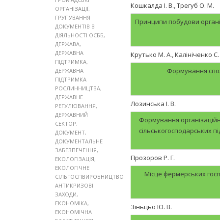
Кошкалда І. В., Трегуб О. М.
ОРГАНІЗАЦІЇ
,
ГРУПУВАННЯ
Принципи побудови органі
ДОКУМЕНТІВ В
ДІЯЛЬНОСТІ ОСББ
,
ДЕРЖАВА
,
ДЕРЖАВНА
Крутько М. А., Калініченко С.
ПІДТРИМКА
,
Формування спож
ДЕРЖАВНА
ПІДТРИМКА
РОСЛИННИЦТВА
,
ДЕРЖАВНЕ
Лозинська І. В.
РЕГУЛЮВАННЯ
,
ДЕРЖАВНИЙ
Формування організаційн
СЕКТОР
,
сільськогосподарських п
ДОКУМЕНТ
,
ДОКУМЕНТАЛЬНЕ
ЗАБЕЗПЕЧЕННЯ
,
Прозоров Р. Г.
ЕКОЛОГІЗАЦІЯ
,
ЕКОЛОГІЧНЕ
Місце фермерських госп
СІЛЬГОСПВИРОБНИЦТВО
АНТИКРИЗОВІ
ЗАХОДИ
,
ЕКОНОМІКА
,
Зіньцьо Ю. В.
ЕКОНОМІЧНА