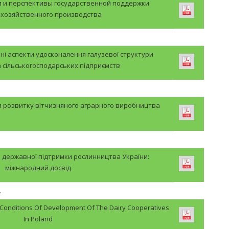
и и перспективы государственной поддержки
охозяйственного производства
ні аспекти удосконалення галузевої структури
сільськогосподарських підприємств
и розвитку вітчизняного аграрного виробництва
 державної підтримки рослинництва України:
міжнародний досвід
.
 Conditions Of Development Of The Dairy Cooperatives
In Poland