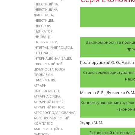
ІНВЕСТИЦІЙНА
,
ІНВЕСТИЦІЙНА
ДІЯЛЬНІСТЬ
,
ІНВЕСТИЦІЯ
,
ІНВЕСТОР
,
ІНДИКАТОР
,
ІННОВАЦІЇ
,
Закономірності та принц
ІНСТРУМЕНТИ
,
ІНТЕГРАЦІЙНІПРОЦЕСИ
,
прод
ІНТЕГРАЦІЯ
,
ІНТЕРНАЦІОНАЛІЗАЦІЯ
,
Красноруцький О. О., Азізов 
ІНФОРМАЦІЙНИЙ
ШУМПОСТАНОВКА
Стале землекористування 
ПРОБЛЕМИ
,
наці
ІНФОРМАЦІЯ
,
АГРАРНІ
ПІДПРИЄМСТВА
,
Мішенін Є. В., Дутченко О. М.,
АГРАРНА СФЕРА
,
АГРАРНИЙ БІЗНЕС
,
Концептуальная методолог
АГРАРНИЙ РИНОК
,
«экономи
АГРОГОСПОДАРЮВАННЯ
,
АГРОПРОМИСЛОВИЙ
Жудро М. М.
КОМПЛЕКС
,
АМОРТИЗАЦІЙНА
Експортний потенціал Су
ВАРТІСТЬ
,