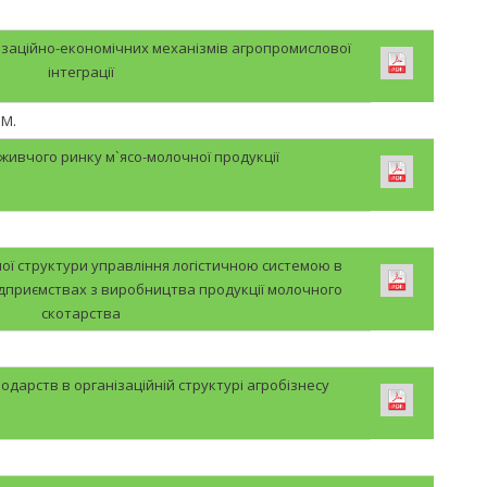
заційно-економічних механізмів агропромислової
інтеграції
 М.
ивчого ринку м`ясо-молочної продукції
ої структури управління логістичною системою в
ідприємствах з виробництва продукції молочного
скотарства
одарств в організаційній структурі агробізнесу