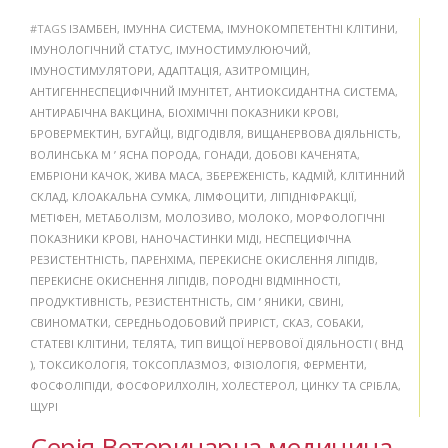
#TAGS
ІЗАМБЕН
,
ІМУННА СИСТЕМА
,
ІМУНОКОМПЕТЕНТНІ КЛІТИНИ
,
ІМУНОЛОГІЧНИЙ СТАТУС
,
ІМУНОСТИМУЛЮЮЧИЙ
,
ІМУНОСТИМУЛЯТОРИ
,
АДАПТАЦІЯ
,
АЗИТРОМІЦИН
,
АНТИГЕННЕСПЕЦИФІЧНИЙ ІМУНІТЕТ
,
АНТИОКСИДАНТНА СИСТЕМА
,
АНТИРАБІЧНА ВАКЦИНА
,
БІОХІМІЧНІ ПОКАЗНИКИ КРОВІ
,
БРОВЕРМЕКТИН
,
БУГАЙЦІ
,
ВІДГОДІВЛЯ
,
ВИЩАНЕРВОВА ДІЯЛЬНІСТЬ
,
ВОЛИНСЬКА М ’ ЯСНА ПОРОДА
,
ГОНАДИ
,
ДОБОВІ КАЧЕНЯТА
,
ЕМБРІОНИ КАЧОК
,
ЖИВА МАСА
,
ЗБЕРЕЖЕНІСТЬ
,
КАДМІЙ
,
КЛІТИННИЙ
СКЛАД
,
КЛОАКАЛЬНА СУМКА
,
ЛІМФОЦИТИ
,
ЛІПІДНІФРАКЦІЇ
,
МЕТІФЕН
,
МЕТАБОЛІЗМ
,
МОЛОЗИВО
,
МОЛОКО
,
МОРФОЛОГІЧНІ
ПОКАЗНИКИ КРОВІ
,
НАНОЧАСТИНКИ МІДІ
,
НЕСПЕЦИФІЧНА
РЕЗИСТЕНТНІСТЬ
,
ПАРЕНХІМА
,
ПЕРЕКИСНЕ ОКИСЛЕННЯ ЛІПІДІВ
,
ПЕРЕКИСНЕ ОКИСНЕННЯ ЛІПІДІВ
,
ПОРОДНІ ВІДМІННОСТІ
,
ПРОДУКТИВНІСТЬ
,
РЕЗИСТЕНТНІСТЬ
,
СІМ ’ ЯНИКИ
,
СВИНІ
,
СВИНОМАТКИ
,
СЕРЕДНЬОДОБОВИЙ ПРИРІСТ
,
СКАЗ
,
СОБАКИ
,
СТАТЕВІ КЛІТИНИ
,
ТЕЛЯТА
,
ТИП ВИЩОЇ НЕРВОВОЇ ДІЯЛЬНОСТІ ( ВНД
)
,
ТОКСИКОЛОГІЯ
,
ТОКСОПЛАЗМОЗ
,
ФІЗІОЛОГІЯ
,
ФЕРМЕНТИ
,
ФОСФОЛІПІДИ
,
ФОСФОРИЛХОЛІН
,
ХОЛЕСТЕРОЛ
,
ЦИНКУ ТА СРІБЛА
,
ЩУРІ
Серія Ветеринарна медицина,