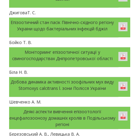
ДжиговаТ. С.
Епізоотичний стан пасік Північно-східного регіону
Украіни щодо бактеріальних інфекцій бджіл
Бойко Т. В.
Моніториинг епізоотичної ситуації у
свиногосподарствах Дніпропетровської області
Біла Н. В.
Добова динаміка активності зоофільних мух виду
Stomoxys calcitrans l. зони Полісся України
Шевченко А. М.
Деякі аспекти вивчення епізоотології
енцефалозоонозу домашніх кролів в Подільському
регіоні
Березовський А. В., Левицька В. А.