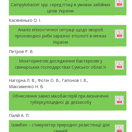
Сampylobacter spp. серед птиці в умовах забійних
цехів України
Касяненько О. І.
Аналіз епізоотичної ситуації щодо хвороб
прісноводної риби заразної етіології в межах
України
Петров Р. В.
Моніторингові дослідження бактеріозів у
свинарських господарствах Сумської області
Нагорна Л. В., Фотін О. В., Гапонов І. В.,
Максименко Н. В.
Обчислення зависі мікобактерій при визначенні
туберкулоцидної дії деззасобу
Палій А. П.
Ізамбен – стимулятор природної резистенції для
свиней