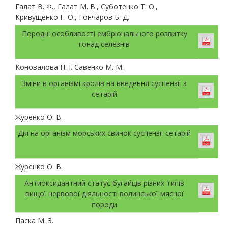
Галат В. Ф., Галат М. В., Суботенко Т. О.,
Кривущенко Г. О., Гончаров Б. Д.
Породні особливості ембріонального розвитку
гонад селезнів
Коновалова Н. І. Савенко М. М.
Зміни в організмі кролів на введення суспензії з
сетарій
Журенко О. В.
Дія на організм морських свинок суспензії сетарій
Журенко О. В.
Антиоксидантний статус бугайців різних типів
вищої нервової діяльності волинської мясної
породи
Паска М. З.