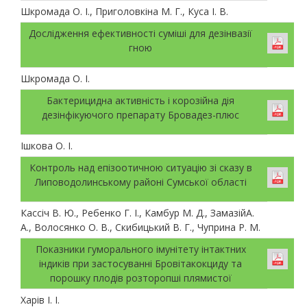
Шкромада О. І., Приголовкіна М. Г., Куса І. В.
Дослідження ефективності суміші для дезінвазії
гною
Шкромада О. І.
Бактерицидна активність і корозійна дія
дезінфікуючого препарату Бровадез-плюс
Ішкова О. І.
Контроль над епізоотичною ситуацію зі сказу в
Липоводолинському районі Сумської області
Кассіч В. Ю., Ребенко Г. І., Камбур М. Д., ЗамазійА.
А., Волосянко О. В., Скибицький В. Г., Чуприна Р. М.
Показники гуморального імунітету інтактних
індиків при застосуванні Бровітакокциду та
порошку плодів розторопші плямистої
Харів І. І.