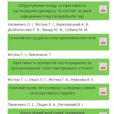
Обґрунтування складу та ефективність
застосування препарату "Бі-септим" за умов
інфікування птиці Campylobacter spp
Касяненко О. І., Фотіна Т. І., Березовський А. В.,
Долбоносова Р. В., Мазур Ю. В., Собина М. М.
Сучасний метод діагностики прихованих маститів
Фотіна Т. І., ЛевченкоА. Г.
Ефективність препаратів оксітетрацикліну за
бронхопневмонії телят бактеріальної етіології
Фотіна Т. І., Улько Л. Г., Фотіна Г. А., Рижкова А. Є.
Клінічний прояв лептоспірозу та бешихи у свиней
за асоціативного перебігу
Панасенко О. С., Педан В. А., Рисований В. І.
Епізоотичний моніторинг поширення