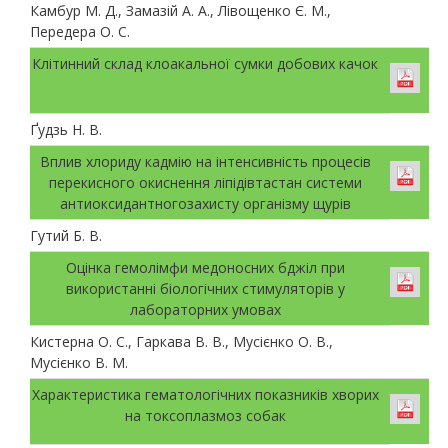
Камбур М. Д., Замазій А. А., Лівощенко Є. М.,
Передера О. С.
Клітинний склад клоакальної сумки добових качок
Ґудзь Н. В.
Вплив хлориду кадмію на інтенсивність процесів
перекисного окиснення ліпідівтастан системи
антиоксидантногозахисту організму щурів
Гутий Б. В.
Оцінка гемолімфи медоносних бджіл при
використанні біологічних стимуляторів у
лабораторних умовах
Кистерна О. С., Гаркава В. В., Мусієнко О. В.,
Мусієнко В. М.
Характеристика гематологічних показників хворих
на токсоплазмоз собак