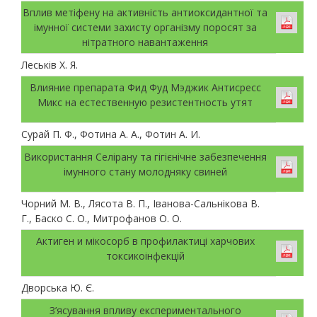
Вплив метіфену на активність антиоксидантної та
імунної системи захисту організму поросят за
нітратного навантаження
Леськів Х. Я.
Влияние препарата Фид Фуд Мэджик Антисресс
Микс на естественную резистентность утят
Сурай П. Ф., Фотина А. А., Фотин А. И.
Використання Селірану та гігієнічне забезпечення
імунного стану молодняку свиней
Чорний М. В., Лясота В. П., Іванова-Сальнікова В.
Г., Баско С. О., Митрофанов О. О.
Актиген и мікосорб в профилактиці харчових
токсикоінфекцій
Дворська Ю. Є.
З’ясування впливу експериментального