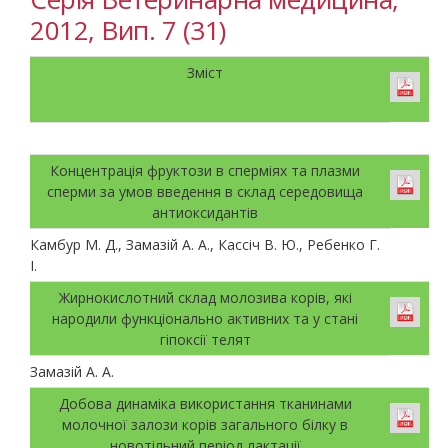
2012, Вип. 7 (31)
Зміст
Концентрація фруктози в сперміях та плазми
сперми за умов введення в склад середовища
антиоксидантів
Камбур М. Д., Замазій А. А., Кассіч В. Ю., Ребенко Г.
І.
Жирнокислотний склад молозива корів, які
народили функціонально активних та у стані
гіпоксії телят
Замазій А. А.
Добова динаміка використання тканинами
молочної залози корів загального білку в
новотільний період лактації