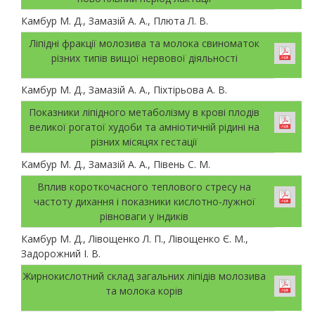
Камбур М. Д., Замазій А. А., Плюта Л. В.
Ліпідні фракції молозива та молока свиноматок
різних типів вищої нервової діяльності
Камбур М. Д., Замазій А. А., Піхтірьова А. В.
Показники ліпідного метаболізму в крові плодів
великої рогатої худоби та амніотичній рідині на
різних місяцях гестації
Камбур М. Д., Замазій А. А., Півень С. М.
Вплив короткочасного теплового стресу на
частоту дихання і показники кислотно-лужної
рівноваги у індиків
Камбур М. Д., Лівощенко Л. П., Лівощенко Є. М.,
Задорожний І. В.
Жирнокислотний склад загальних ліпідів молозива
та молока корів