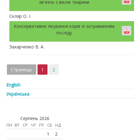
зв'язок з віком тварини
Скляр О. І.
Консервативне лікування корів зі затриманням
посліду
Захарченко В. А.
Страницы:
1
2
English
Українська
Серпень 2026
ПН
ВТ
СР
ЧТ
ПТ
СБ
НД
1
2