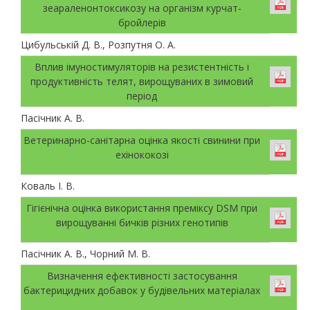
зеараленонтоксикозу на організм курчат-
бройлерів
Цибульській Д. В., Розпутня О. А.
Вплив імуностимуляторів на резистентність і
продуктивність телят, вирощуваних в зимовий
період
Пасічник А. В.
Ветеринарно-санітарна оцінка якості свинини при
ехінококозі
Коваль І. В.
Гігієнічна оцінка використання преміксу DSM при
вирощуванні бичків різних генотипів
Пасічник А. В., Чорний М. В.
Визначення ефективності застосування
бактерицидних добавок у будівельних матеріалах