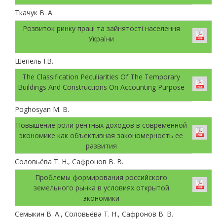
Ткачук В. А.
Розвиток ринку праці та зайнятості населення
України
Шепель І.В.
The Classification Peculiarities Of The Temporary
Buildings And Constructions On Accounting Purpose
Poghosyan M. B.
Повышение роли рентных доходов в современной
экономике как объективная закономерность ее
развития
Соловьёва Т. Н., Сафронов В. В.
Проблемы формирования российского
земельного рынка в условиях открытой
экономики
Семыкин В. А., Соловьёва Т. Н., Сафронов В. В.