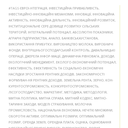
#TAGS
ЄВРОІ-НТЕГРАЦІЯ
,
ІНВЕСТИЦІЙНА ПРИВАБЛИВІСТЬ
,
ІНВЕСТИЦІЙНО-ІННОВАЦІЙНІ МЕХАНІЗМИ
,
ІННОВАЦІЇ
,
ІННОВАЦІЙНА
АКТИВНІСТЬ
,
ІННОВАЦІЙНА ДІЯЛЬНІСТЬ
,
ІННОВАЦІЙНИЙ РОЗВИТОК
,
ІНСТИТУЦІОНАЛЬНЕ СЕРЕ-ДОВИЩЕ РОЗВИТКУ СІЛЬСЬКИХ
ТЕРИТОРІЙ
,
ІНТЕГРАЛЬНИЙ ПОТЕНЦІАЛ
,
АБСОЛЮТНІ ПОКАЗНИКИ
,
АГРАРНІ ПІДПРИЄМСТВА
,
АНАЛІЗ
,
БАНКІВСЬКАУСТАНОВА
,
ВИКОРИСТАННЯ ПРИБУТКУ
,
ВИРОБНИЦТВО МОЛОКА
,
ВИРОБНИЧІ
ФОНДИ
,
ВНУТРІШНЬОГОСПОДАРСЬКИЙ КОНТРОЛЬ
,
ДАВАЛЬНИЦЬКІ
ОПЕРАЦІЇ
,
ДЖЕРЕЛА ІНФОР-МАЦІЇ
,
ДИНАМІЧНА РІВНОВАГА
,
ДОХОДИ
,
ЕКОЛОГІЧНИЙ МЕНЕДЖМЕНТ
,
ЕКОЛОГО-ЕКОНОМІЧНИЙ ПОТЕНЦІАЛ
,
ЕФЕКТИВНІСТЬ
,
ЕФЕКТИВНІСТЬ ТА СОЦІАЛЬНО-ЕКОНОМІЧНІ
НАСЛІДКИ ЗРОСТАННЯ РЕНТНИХ ДОХОДІВ
,
ЗАКОНОМІРНОСТІ
ФОРМУВАН-НЯ РЕНТНИХ ДОХОДІВ
,
ЗЕМЕЛЬНА РЕНТА
,
ЗЕРНО
,
КОН-
КУРЕНТОСПРОМОЖНІСТЬ
,
КОНКУРЕНТОСПРОМОЖНІСТЬ
,
ЛІСОГОСПОДАРСТВО
,
МАРКЕТИНГ
,
МЕТОДИКА
,
МЕТОДОЛОГІЯ
,
МИТНА ПОЛІТИКА
,
МИТНА СПРАВА
,
МИТНИЙ КОДЕКС
,
МИТНО-
ТАРИФНІ ЗАХОДИ
,
МОДЕЛІ СТРАХУВАННЯ
,
МОЛОЧНА
ПРОМИСЛОВІСТЬ
,
НАЦІОНАЛЬНА ЕКОНОМІКА
,
НЕЧІТКІ МНОЖИНИ
,
ОБОРОТНІ АКТИВИ
,
ОПТИМАЛЬНІ РОЗМІРИ
,
ОПТИМАЛЬНИЙ
РОЗМІР
,
ОРЕНДА ЗЕМЛІ
,
ОРЕНДНА ПЛАТА
,
ОЦІНКА
,
ОЦІНЮВАННЯ