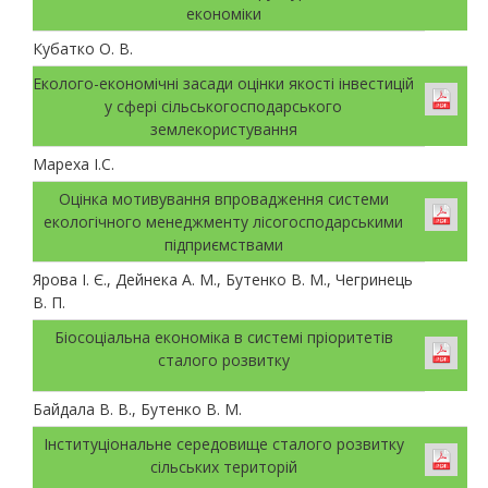
економіки
Кубатко О. В.
Еколого-економічні засади оцінки якості інвестицій
у сфері сільськогосподарського
землекористування
Мареха І.С.
Оцінка мотивування впровадження системи
екологічного менеджменту лісогосподарськими
підприємствами
Ярова І. Є., Дейнека А. М., Бутенко В. М., Чегринець
В. П.
Біосоціальна економіка в системі пріоритетів
сталого розвитку
Байдала В. В., Бутенко В. М.
Інституціональне середовище сталого розвитку
сільських територій