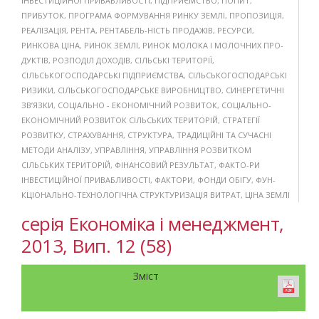
ІНВЕСТИЦІЙНОЇ ПРИВАБЛИВОСТІ
,
ПІДПРИЄМСТВО
,
ПОПИТ
,
ПРИБУТОК
,
ПРОГРАМА ФОРМУВАННЯ РИНКУ ЗЕМЛІ
,
ПРОПОЗИЦІЯ
,
РЕАЛІЗАЦІЯ
,
РЕНТА
,
РЕНТАБЕЛЬ-НІСТЬ ПРОДАЖІВ
,
РЕСУРСИ
,
РИНКОВА ЦІНА
,
РИНОК ЗЕМЛІ
,
РИНОК МОЛОКА І МОЛОЧНИХ ПРО-
ДУКТІВ
,
РОЗПОДІЛ ДОХОДІВ
,
СІЛЬСЬКІ ТЕРИТОРІЇ
,
СІЛЬСЬКОГОСПОДАРСЬКІ ПІДПРИЄМСТВА
,
СІЛЬСЬКОГОСПОДАРСЬКІ
РИЗИКИ
,
СІЛЬСЬКОГОСПОДАРСЬКЕ ВИРОБНИЦТВО
,
СИНЕРГЕТИЧНІ
ЗВ’ЯЗКИ
,
СОЦІАЛЬНО - ЕКОНОМІЧНИЙ РОЗВИТОК
,
СОЦІАЛЬНО-
ЕКОНОМІЧНИЙ РОЗВИТОК СІЛЬСЬКИХ ТЕРИТОРІЙ
,
СТРАТЕГІЇ
РОЗВИТКУ
,
СТРАХУВАННЯ
,
СТРУКТУРА
,
ТРАДИЦІЙНІ ТА СУЧАСНІ
МЕТОДИ АНАЛІЗУ
,
УПРАВЛІННЯ
,
УПРАВЛІННЯ РОЗВИТКОМ
СІЛЬСЬКИХ ТЕРИТОРІЙ
,
ФІНАНСОВИЙ РЕЗУЛЬТАТ
,
ФАКТО-РИ
ІНВЕСТИЦІЙНОЇ ПРИВАБЛИВОСТІ
,
ФАКТОРИ
,
ФОНДИ ОБІГУ
,
ФУН-
КЦІОНАЛЬНО-ТЕХНОЛОГІЧНА СТРУКТУРИЗАЦІЯ ВИТРАТ
,
ЦІНА ЗЕМЛІ
серія Економіка і менеджмент,
2013, Вип. 12 (58)
Зміст