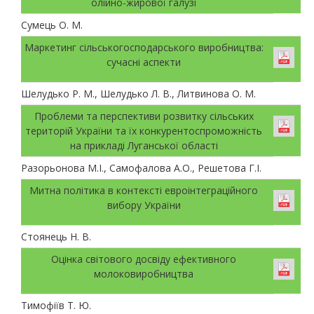
олійно-жирової галузі
Сумець О. М.
Маркетинг сільськогосподарського виробництва:
сучасні аспекти
Шелудько Р. М., Шелудько Л. В., Литвинова О. М.
Проблеми та перспективи розвитку сільських
територій України та їх конкурентоспроможність
на прикладі Луганської області
Разорьонова М.І., Самофалова А.О., Решетова Г.І.
Митна політика в контексті евроінтеграційного
вибору України
Стоянець Н. В.
Оцінка світового досвіду ефективного
молоковиробництва
Тимофіїв Т. Ю.